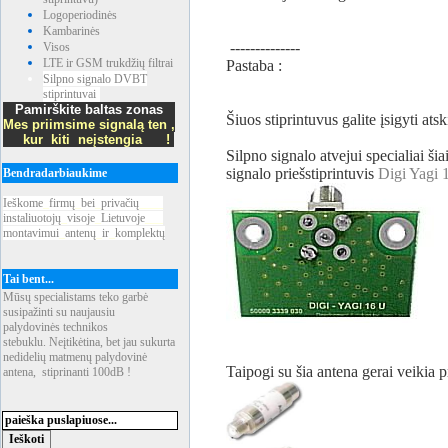
Logoperiodinės
Kambarinės
--------------
Visos
LTE ir GSM trukdžių filtrai
Pastaba :
Silpno signalo DVBT
stiprintuvai
Pamirškite baltas zonas
Šiuos stiprintuvus galite įsigyti atsk
Mes priimsime signalą ten ,
kur kiti neįstengia !
Silpno signalo atvejui specialiai ši
signalo priešstiprintuvis
Digi Yagi
Bendradarbiaukime
Ieškome
_
firmų
_
bei
_
privačių
____
instaliuotojų
_
visoje
_
Lietuvoje
___
montavimui
_
antenų
_
ir
_
komplektų
Tai bent...
Mūsų specialistams teko garbė
susipažinti su naujausiu
palydovinės technikos
stebuklu. Neįtikėtina, bet jau sukurta
nedidelių matmenų palydovinė
Taipogi su šia antena gerai veikia p
antena, stiprinanti 100dB !