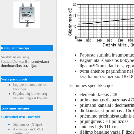
Kainų informacija
Paprasta surinkti ir sumontuo
Siųskite užklausimą
Pagaminta iš aukštos kokybės 
lietuva@erksa.lt
,
nurodydami
ilgaamžiškumą lauko sąlygo
dominančias pozicijas.
tvirta antenos pagrindinė neš
kvadratinio vamzdžio 18x1
Verta pasidomėti
Logoperiodinės antenos
Techninės specifikacijos:
televizijai
Palydovinių konverterių
elementų kiekis : 48
triukšmų lygis ir kokybė
priimamamas diapazonas 4
priimami kanalai : decimetri
Televizijos antenos
didžiausias stiprinimas : 16dB
priėmimo priekinis/atgalinis
Skaitmeninei DVBT televizijai
prijungimas : F tipo lizdas
Stipriausios (X tipo)
antenos ilgis 111 cm
Aktyvinės (su DVBT
išėjimo banginė varža F lizd
stiprintuvu)