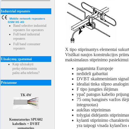
Industrial repeaters
Mobile network repeaters
GSM 3G 4G
Band selective industrial
repeaters for operators
Full band industrial
repeaters
Full band consumer
repeaters
X tipo stiprinantys elementai sukurt
Visiškai naujos konstrukcijos priim
Užsakymų ypatumai
maksimalaus stiprinimo pasiekimui
Kaip užsisakyti
pagaminta Europoje
prekę elektroniniu
paštu arba telefonu?
nedideli gabaritai
DVBT skaitmeniniam signalui
Pristatome
idealiai tinka silpno analogi
F tipo jungties išėjimas
ypač patogus kabelio prijun
TK 4W
75 omų banginės varžos išėji
integruotas)
aukštas stiprinimas
tolygiai didėjantis stiprinim
Komutatorius SPU602
kylanti stiprinimo charakter
kabelinės + DVBT
yra taipogi visada kylančios 
sumatorius