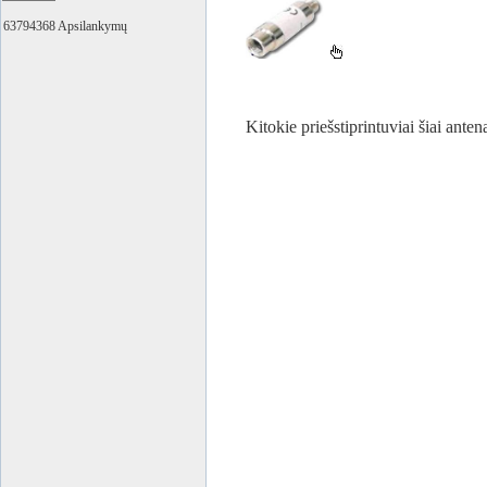
63794368 Apsilankymų
Kitokie priešstiprintuviai šiai ante