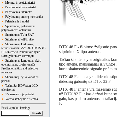
Motorai ir pozicionieriai
Palydoviniai konverteriai
Palydovinis internetas
Palydovinių antenų mechanika
Prietaisai ir įrankiai
Spinduoliai, poliarizeriai
palydovinėms antenoms
Stiprintuvai TV ir SAT
Stiprintuvai WiFi ryšio
Stiprintuvai, kartotuvai,
DTX 48 F - iš pirmo žvilgsnio panaš
retransliatoriai GSM 3G UMTS 4G
stiprinimo X tipo antenas.
LTE interneto ir mobiliojo ryšio
skirti galutiniam vartotojui
Tačiau ši antena yra originalios ko
Stiprintuvai, kartotuvai, skirti
tipo antena, maksimaliai išlygintos s
operatoriams, profesionalūs,
Proffesional & Band selective
kurta skaitmeninio signalo priėmim
repeaters
DTX 48 F antena yra didesnio stip
Stiprintuvų. ryšio kartotuvų
priedai
didesnių gabaritų už
DTX
22
F
.
TechniSat HDVision LCD
DTX 48 F antena yra mažesnio sti
televizoriai
už
DTX
92
F
ir kas dažnai būna sv
TV rozetės ir jų priedai
galo, kas padaro antenos instaliacij
Vaizdo stebėjimo sistemos
F
.
Paieška prekių kataloge