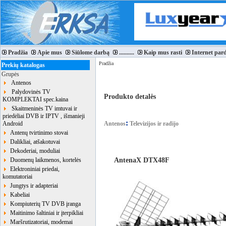
Pradžia
Apie mus
Siūlome darbą
..........
Kaip mus rasti
Internet par
Pradžia
Prekių katalogas
Grupės
Antenos
Palydovinės TV
Produkto detalės
KOMPLEKTAI spec.kaina
Skaitmeninės TV imtuvai ir
priedėliai DVB ir IPTV , išmanieji
:
Android
Antenos
Televizijos ir radijo
Antenų tvirtinimo stovai
Dalikliai, atšakotuvai
Dekoderiai, moduliai
AntenaX DTX48F
Duomenų laikmenos, kortelės
Elektroniniai priedai,
komutatoriai
Jungtys ir adapteriai
Kabeliai
Kompiuterių TV DVB įranga
Maitinimo šaltiniai ir įterpikliai
Maršrutizatoriai, modemai