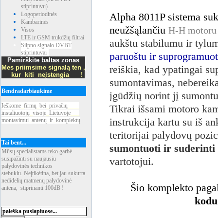
stiprintuvu)
Logoperiodinės
Alpha 8011P sistema suk
Kambarinės
neužšąlančiu
H-H motor
Visos
LTE ir GSM trukdžių filtrai
aukštu stabilumu ir tylu
Silpno signalo DVBT
stiprintuvai
paruoštu ir suprogramuotu
Pamirškite baltas zonas
Mes priimsime signalą ten ,
reiškia, kad ypatingai s
kur kiti neįstengia !
sumontavimas, nebereikal
Bendradarbiaukime
įgūdžių norint jį sumontuo
Ieškome
_
firmų
_
bei
_
privačių
____
Tikrai išsami motoro ka
instaliuotojų
_
visoje
_
Lietuvoje
___
instrukcija kartu su iš 
montavimui
_
antenų
_
ir
_
komplektų
teritorijai palydovų pozi
Tai bent...
sumontuoti ir suderint
Mūsų specialistams teko garbė
susipažinti su naujausiu
vartotojui.
palydovinės technikos
stebuklu. Neįtikėtina, bet jau sukurta
nedidelių matmenų palydovinė
Šio komplekto pagal
antena, stiprinanti 100dB !
kodu