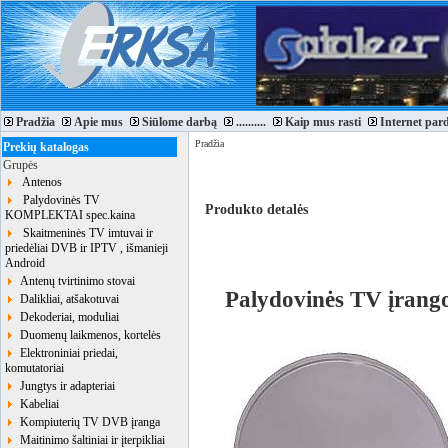
Pradžia
Apie mus
Siūlome darbą
..........
Kaip mus rasti
Internet par
Pradžia
Prekių katalogas
Grupės
Antenos
Palydovinės TV
Produkto detalės
KOMPLEKTAI spec.kaina
Skaitmeninės TV imtuvai ir
priedėliai DVB ir IPTV , išmanieji
Android
Antenų tvirtinimo stovai
Palydovinės TV įrang
Dalikliai, atšakotuvai
Dekoderiai, moduliai
Duomenų laikmenos, kortelės
Elektroniniai priedai,
komutatoriai
Jungtys ir adapteriai
Kabeliai
Kompiuterių TV DVB įranga
Maitinimo šaltiniai ir įterpikliai