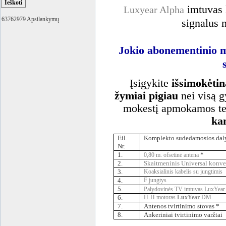
imtuvas 
Luxyear Alpha
63762979 Apsilankymų
signalus 
Jokio abonementinio m
Įsigykite
išsimokėtin
žymiai pigiau
nei visą g
mokestį apmokamos tel
kan
Eil.
Komplekto sudedamosios dal
Nr.
1.
*
0,80 m. ofsetinė antena
2.
Skaitmeninis Universal konver
3.
Koaksialinis kabelis su jungtimis
4.
F jungtys
5.
Palydovinės TV imtuvas LuxYear
6.
H-H motoras
LuxYear
DM
7.
Antenos tvirtinimo stovas *
8.
Ankeriniai tvirtinimo varžtai