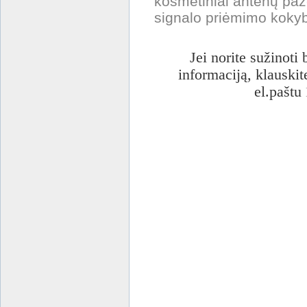
kosmetiniai antenų paže
signalo priėmimo koky
Jei norite sužinoti 
informaciją, klauskit
el.paštu
Komplekto klasė:
3) 16-os ir daugiau konverterių (ga
4) Komplektai su automatiškai besi
5) Rekomenduojami maksimaliam ru
6) Rekomenduojami rusiškų kanalų
7) Geriausi , didelių galimybių ko
8) Su dekodavimo kortelių naudoj