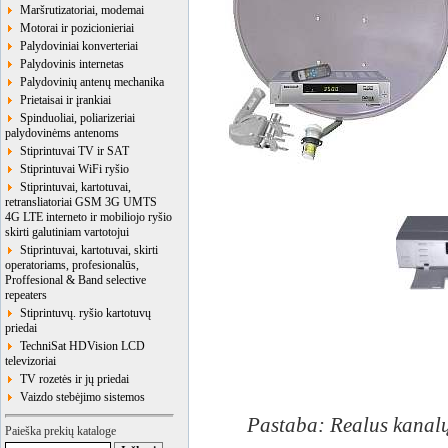
Maršrutizatoriai, modemai
Motorai ir pozicionieriai
Palydoviniai konverteriai
Palydovinis internetas
Palydovinių antenų mechanika
Prietaisai ir įrankiai
Spinduoliai, poliarizeriai
palydovinėms antenoms
Stiprintuvai TV ir SAT
Stiprintuvai WiFi ryšio
Stiprintuvai, kartotuvai,
retransliatoriai GSM 3G UMTS
4G LTE interneto ir mobiliojo ryšio
skirti galutiniam vartotojui
Stiprintuvai, kartotuvai, skirti
operatoriams, profesionalūs,
Proffesional & Band selective
repeaters
Stiprintuvų. ryšio kartotuvų
priedai
TechniSat HDVision LCD
televizoriai
TV rozetės ir jų priedai
Vaizdo stebėjimo sistemos
Pastaba: Realus kanalų 
Paieška prekių kataloge