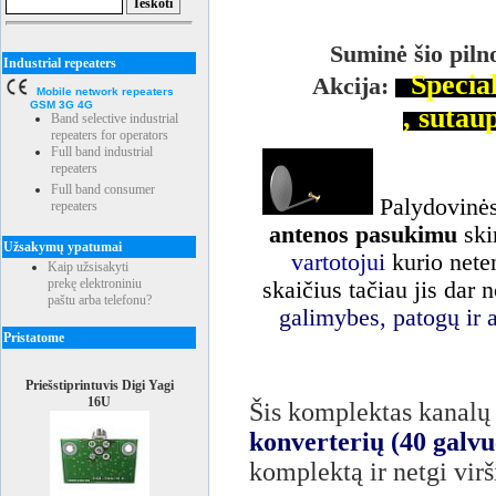
Suminė šio piln
Industrial repeaters
Special
Akcija:
Mobile network repeaters
GSM 3G 4G
, sutau
Band selective industrial
repeaters for operators
Full band industrial
repeaters
Full band consumer
Palydovinė
repeaters
antenos pasukimu
ski
Užsakymų ypatumai
vartotojui
kurio nete
Kaip užsisakyti
prekę elektroniniu
skaičius tačiau jis dar n
paštu arba telefonu?
galimybes, patogų ir 
Pristatome
Priešstiprintuvis Digi Yagi
16U
Šis komplektas kanalų
konverterių (40 galvu
komplektą ir netgi virš