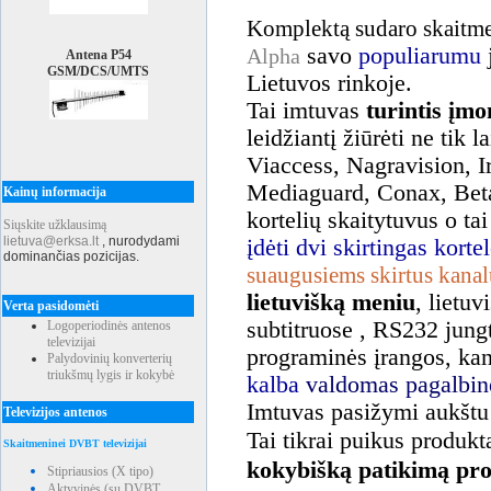
Komplektą sudaro skaitmen
savo
populiarumu
j
Alpha
Antena P54
GSM/DCS/UMTS
Lietuvos rinkoje.
Tai imtuvas
turintis įmo
leidžiantį žiūrėti ne tik 
Viaccess, Nagravision, I
Mediaguard, Conax, Bet
Kainų informacija
kortelių skaitytuvus o ta
Siųskite užklausimą
lietuva@erksa.lt
,
nurodydami
įdėti dvi skirtingas kortel
dominančias pozicijas.
suaugusiems skirtus kanal
lietuvišką meniu
, lietu
Verta pasidomėti
subtitruose , RS232 jung
Logoperiodinės antenos
televizijai
programinės įrangos, ka
Palydovinių konverterių
triukšmų lygis ir kokybė
kalba
valdomas pagalbin
Imtuvas pasižymi aukštu
Televizijos antenos
Tai tikrai puikus produkt
Skaitmeninei DVBT televizijai
kokybišką patikimą pr
Stipriausios (X tipo)
Aktyvinės (su DVBT