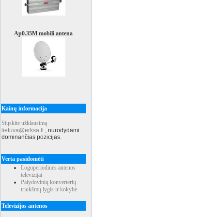
Ap0.35M mobili antena
Kainų informacija
Siųskite užklausimą
lietuva@erksa.lt
,
nurodydami
dominančias pozicijas.
Verta pasidomėti
Logoperiodinės antenos
televizijai
Palydovinių konverterių
triukšmų lygis ir kokybė
Televizijos antenos