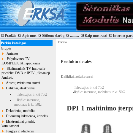
Pradžia
Apie mus
Siūlome darbą
..........
Kaip mus rasti
Internet par
Pradžia
Prekių katalogas
Grupės
Antenos
Palydovinės TV
Produkto detalės
KOMPLEKTAI spec.kaina
Skaitmeninės TV imtuvai ir
priedėliai DVB ir IPTV , išmanieji
Dalikliai, atšakotuvai
Android
Antenų tvirtinimo stovai
-
Televizijos ir kiti 75Ω
Dalikliai, atšakotuvai
-
Ryšio: interneto, mobilaus ir kt. 50Ω
Televizijos ir kiti 75Ω
Ryšio: interneto,
mobilaus ir kt. 50Ω
DPI-1 maitinimo įterpi
Dekoderiai, moduliai
Duomenų laikmenos, kortelės
Elektroniniai priedai,
komutatoriai
Jungtys ir adapteriai