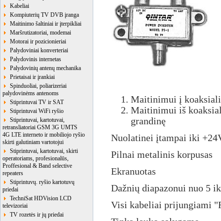
Kabeliai
Kompiuterių TV DVB įranga
Maitinimo šaltiniai ir įterpikliai
Maršrutizatoriai, modemai
Motorai ir pozicionieriai
Palydoviniai konverteriai
Palydovinis internetas
Palydovinių antenų mechanika
Prietaisai ir įrankiai
Spinduoliai, poliarizeriai
palydovinėms antenoms
Maitinimui į koaksialin
Stiprintuvai TV ir SAT
Maitinimui iš koaksial
Stiprintuvai WiFi ryšio
grandinę
Stiprintuvai, kartotuvai,
retransliatoriai GSM 3G UMTS
4G LTE interneto ir mobiliojo ryšio
Nuolatinei įtampai iki +24
skirti galutiniam vartotojui
Stiprintuvai, kartotuvai, skirti
Pilnai metalinis korpusas
operatoriams, profesionalūs,
Proffesional & Band selective
Ekranuotas
repeaters
Stiprintuvų. ryšio kartotuvų
Dažnių diapazonui nuo 5 i
priedai
TechniSat HDVision LCD
Visi kabeliai prijungiami "
televizoriai
TV rozetės ir jų priedai