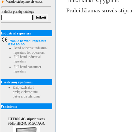
Tinka lauko sąlygoms
Vaizdo stebėjimo sistemos
Praleidžiamas srovės stipr
Paieška prekių kataloge
Industrial repeaters
Mobile network repeaters
GSM 3G 4G
Band selective industrial
repeaters for operators
Full band industrial
repeaters
Full band consumer
repeaters
Užsakymų ypatumai
Kaip užsisakyti
prekę elektroniniu
paštu arba telefonu?
Pristatome
LTE800 4G stiprintuvas
70dB HP24C MGC AGC