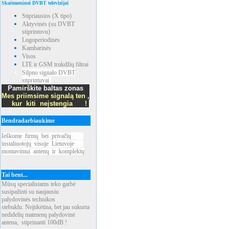
Skaitmeninei DVBT televizijai
Stipriausios (X tipo)
Aktyvinės (su DVBT
stiprintuvu)
Logoperiodinės
Kambarinės
Visos
LTE ir GSM trukdžių filtrai
Silpno signalo DVBT
stiprintuvai
Pamirškite baltas zonas
Mes priimsime signalą ten ,
kur kiti neįstengia !
Bendradarbiaukime
Ieškome
_
firmų
_
bei
_
privačių
____
instaliuotojų
_
visoje
_
Lietuvoje
___
montavimui
_
antenų
_
ir
_
komplektų
Tai bent...
Mūsų specialistams teko garbė
susipažinti su naujausiu
palydovinės technikos
stebuklu. Neįtikėtina, bet jau sukurta
nedidelių matmenų palydovinė
antena, stiprinanti 100dB !