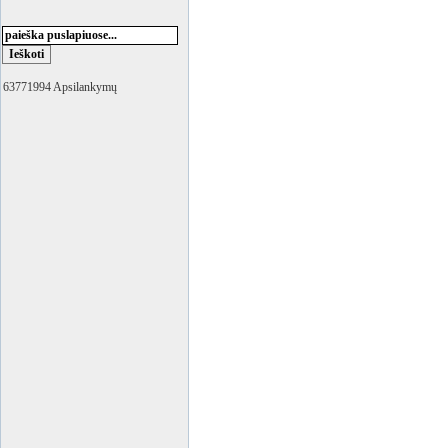
63771994 Apsilankymų