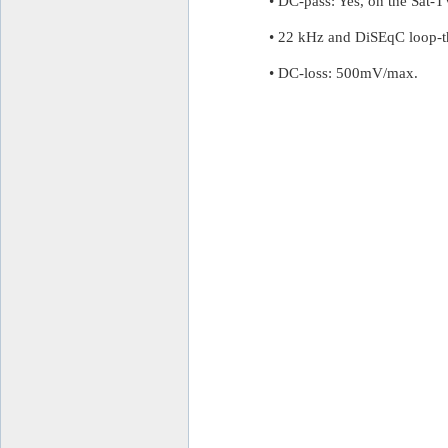
• DC-pass: Yes, on the Sat-T
• 22 kHz and DiSEqC loop-th
• DC-loss: 500mV/max.