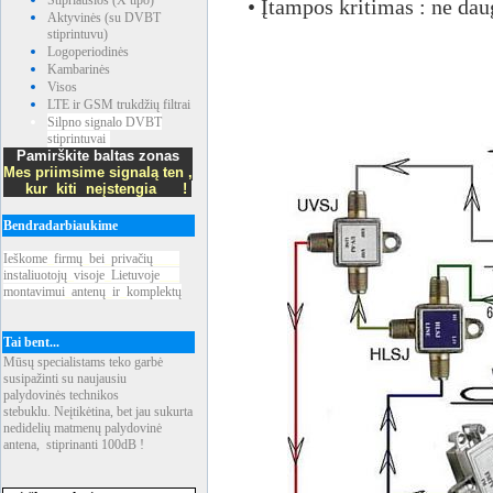
Stipriausios (X tipo)
• Įtampos kritimas : ne da
Aktyvinės (su DVBT
stiprintuvu)
Logoperiodinės
Kambarinės
Visos
LTE ir GSM trukdžių filtrai
Silpno signalo DVBT
stiprintuvai
Pamirškite baltas zonas
Mes priimsime signalą ten ,
kur kiti neįstengia !
Bendradarbiaukime
Ieškome
_
firmų
_
bei
_
privačių
____
instaliuotojų
_
visoje
_
Lietuvoje
___
montavimui
_
antenų
_
ir
_
komplektų
Tai bent...
Mūsų specialistams teko garbė
susipažinti su naujausiu
palydovinės technikos
stebuklu. Neįtikėtina, bet jau sukurta
nedidelių matmenų palydovinė
antena, stiprinanti 100dB !