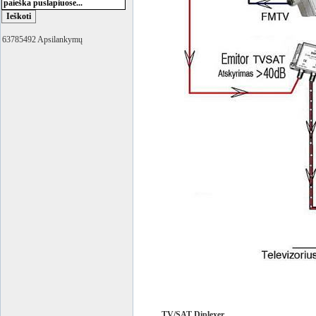
63785492 Apsilankymų
TV/SAT Diplexer