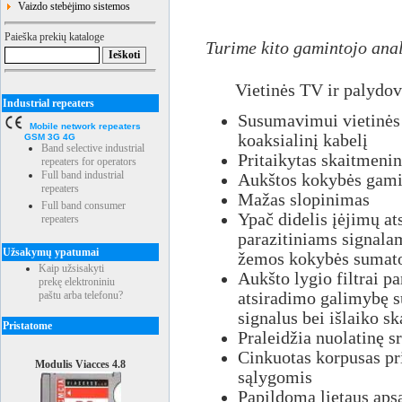
Vaizdo stebėjimo sistemos
Paieška prekių kataloge
Turime kito gamintojo anal
Vietinės TV ir palydo
Industrial repeaters
Susumavimui vietinės 
Mobile network repeaters
koaksialinį kabelį
GSM 3G 4G
Band selective industrial
Pritaikytas skaitmeni
repeaters for operators
Full band industrial
Aukštos kokybės gam
repeaters
Mažas slopinimas
Full band consumer
Ypač didelis įėjimų at
repeaters
parazitiniams signalam
Užsakymų ypatumai
žemos kokybės sumato
Kaip užsisakyti
Aukšto lygio filtrai p
prekę elektroniniu
paštu arba telefonu?
atsiradimo galimybę s
signalus bei išlaiko s
Pristatome
Praleidžia nuolatinę s
Cinkuotas korpusas pr
Modulis Viacces 4.8
sąlygomis
Papildoma lietaus aps