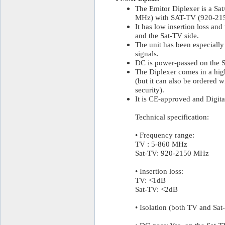
The Emitor Diplexer is a S
MHz) with SAT-TV (920-21
It has low insertion loss an
and the Sat-TV side.
The unit has been especiall
signals.
DC is power-passed on the S
The Diplexer comes in a high
(but it can also be ordered w
security).
It is CE-approved and Digita
Technical specification:
• Frequency range:
TV : 5-860 MHz
Sat-TV: 920-2150 MHz
• Insertion loss:
TV: <1dB
Sat-TV: <2dB
• Isolation (both TV and Sa