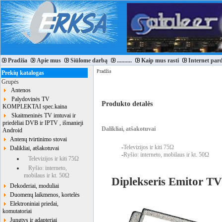
Pradžia
Apie mus
Siūlome darbą
..........
Kaip mus rasti
Internet par
Pradžia
Prekių katalogas
Grupės
Antenos
Palydovinės TV
Produkto detalės
KOMPLEKTAI spec.kaina
Skaitmeninės TV imtuvai ir
priedėliai DVB ir IPTV , išmanieji
Dalikliai, atšakotuvai
Android
Antenų tvirtinimo stovai
-
Televizijos ir kiti 75Ω
Dalikliai, atšakotuvai
-
Ryšio: interneto, mobilaus ir kt. 50Ω
Televizijos ir kiti 75Ω
Ryšio: interneto,
mobilaus ir kt. 50Ω
Diplekseris Emitor T
Dekoderiai, moduliai
Duomenų laikmenos, kortelės
Elektroniniai priedai,
komutatoriai
Jungtys ir adapteriai