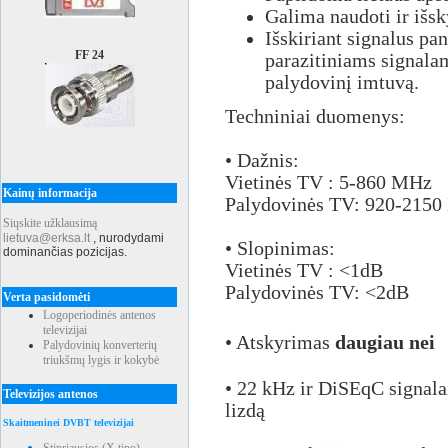
Galima naudoti ir išsk
Išskiriant signalus pa
FF 24
parazitiniams signalams
palydovinį imtuvą.
Techniniai duomenys:
• Dažnis:
Vietinės TV : 5-860 MHz
Kainų informacija
Palydovinės TV: 920-215
Siųskite užklausimą
lietuva@erksa.lt
,
nurodydami
• Slopinimas:
dominančias pozicijas.
Vietinės TV : <1dB
Palydovinės TV: <2dB
Verta pasidomėti
Logoperiodinės antenos
televizijai
• Atskyrimas
daugiau nei
Palydovinių konverterių
triukšmų lygis ir kokybė
• 22 kHz ir DiSEqC signala
Televizijos antenos
lizdą
Skaitmeninei DVBT televizijai