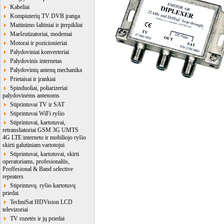
Kabeliai
Kompiuterių TV DVB įranga
Maitinimo šaltiniai ir įterpikliai
Maršrutizatoriai, modemai
Motorai ir pozicionieriai
Palydoviniai konverteriai
Palydovinis internetas
Palydovinių antenų mechanika
Prietaisai ir įrankiai
Spinduoliai, poliarizeriai
palydovinėms antenoms
Stiprintuvai TV ir SAT
Stiprintuvai WiFi ryšio
Stiprintuvai, kartotuvai,
retransliatoriai GSM 3G UMTS
4G LTE interneto ir mobiliojo ryšio
skirti galutiniam vartotojui
Stiprintuvai, kartotuvai, skirti
operatoriams, profesionalūs,
Proffesional & Band selective
repeaters
Stiprintuvų. ryšio kartotuvų
priedai
TechniSat HDVision LCD
televizoriai
TV rozetės ir jų priedai