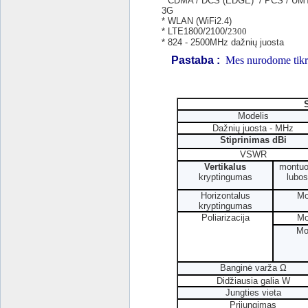
* CDMA / DCS (EDGE) / PCS / UM
3G
* WLAN (WiFi2.4)
* LTE1800/2100/
2300
* 824
- 2500MHz dažnių juosta
Pastaba :
Mes nurodome tikru
S
Modelis
Dažnių juosta - MHz
Stiprinimas dBi
VSWR
Vertikalus
montuo
kryptingumas
lubo
Horizontalus
Mo
kryptingumas
Poliarizacija
Mo
Mo
Banginė varža Ω
Didžiausia galia W
Jungties vieta
Prijungimas