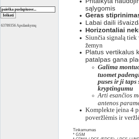
Pritaikyta naudoji
sąlygomis
Geras stiprinima
Labai daili išvaiz
63789356 Apsilankymų
Horizontaliai ne
Siunčia signalą tiek 
žemyn
Platus vertikalus
patalpas gana plači
Galima montuoti
tuomet padengi
puses ir ji taps
kryptingumu
Arti esančios me
antenos parame
Komplekte įeina 4 pla
poveržlėmis ir veržl
Tinkamumas
*
GSM