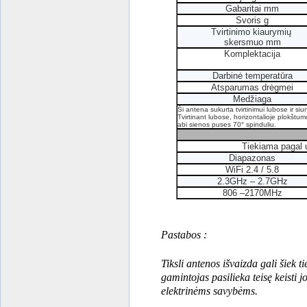
Gabaritai mm
Svoris g
Tvirtinimo kiaurymių
skersmuo mm
Komplektacija
Darbinė temperatūra
Atsparumas drėgmei
Medžiaga
Ši antena sukurta tvirtinimui lubose ir si
Tvirtinant lubose, horizontalioje plokštumoj
abi sienos puses
70° spinduliu.
Tiekiama pagal 
Diapazonas
WiFi 2.4 / 5.8
2.3GHz – 2.7GHz
806 –2170MHz
Pastabos :
Tiksli antenos išvaizda gali šiek t
gamintojas pasilieka teisę keisti jo
elektrinėms savybėms.