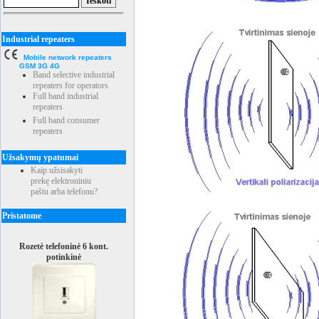
Industrial repeaters
Mobile network repeaters
GSM 3G 4G
Band selective industrial
repeaters for operators
Full band industrial
repeaters
Full band consumer
repeaters
Užsakymų ypatumai
Kaip užsisakyti
prekę elektroniniu
paštu arba telefonu?
Pristatome
Rozetė telefoninė 6 kont.
potinkinė