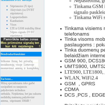
Nepastebima, ge
Skaitmeninei DVBT televizijai
Tinkama GSM ir
Stipriausios (X tipo)
Aktyvinės (su DVBT
signalo pasklei
stiprintuvu)
Tinkama WiFi s
Logoperiodinės
Kambarinės
Visos
Tinkama visiems mo
LTE ir GSM trukdžių filtrai
Silpno signalo DVBT
telefonams
stiprintuvai
Tinka visoms mobil
Pamirškite baltas zonas
Mes priimsime signalą ten ,
paslaugoms : pok
kur kiti neįstengia !
Tinka duomenų per
Bendradarbiaukime
belaidžiam interne
GSM 900, DCS18
Ieškome
_
firmų
_
bei
_
privačių
____
instaliuotojų
_
visoje
_
Lietuvoje
___
UMTS900, UMTS2
montavimui
_
antenų
_
ir
_
komplektų
LTE900, LTE1800, 
WLAN, WiFi2.4
Tai bent...
GSM , GPRS
Mūsų specialistams teko garbė
susipažinti su naujausiu
CDMA
palydovinės technikos
stebuklu. Neįtikėtina, bet jau sukurta
DCS ,PCS , EDG
nedidelių matmenų palydovinė
antena, stiprinanti 100dB !