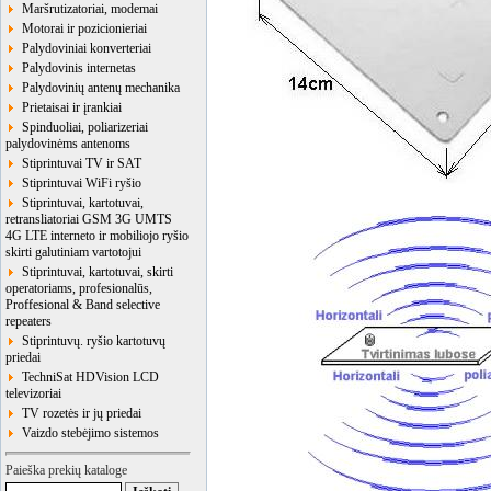
Maršrutizatoriai, modemai
Motorai ir pozicionieriai
Palydoviniai konverteriai
Palydovinis internetas
Palydovinių antenų mechanika
Prietaisai ir įrankiai
Spinduoliai, poliarizeriai
palydovinėms antenoms
Stiprintuvai TV ir SAT
Stiprintuvai WiFi ryšio
Stiprintuvai, kartotuvai,
retransliatoriai GSM 3G UMTS
4G LTE interneto ir mobiliojo ryšio
skirti galutiniam vartotojui
Stiprintuvai, kartotuvai, skirti
operatoriams, profesionalūs,
Proffesional & Band selective
repeaters
Stiprintuvų. ryšio kartotuvų
priedai
TechniSat HDVision LCD
televizoriai
TV rozetės ir jų priedai
Vaizdo stebėjimo sistemos
Paieška prekių kataloge