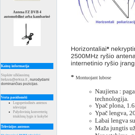
Antena FZ DVB 4
automobilinė arba kambarinė
Horizontaliai
*
nekrypti
2500MHz ryšio antena
internetinio ryšio įran
Kainų informacija
Siųskite užklausimą
*
Montuojant lubose
lietuva@erksa.lt
,
nurodydami
dominančias pozicijas.
Naujiena : p
aga
Verta pasidomėti
technologija.
Logoperiodinės antenos
Ypač plona, 1.
televizijai
Ypač lengva, 2
Palydovinių konverterių
triukšmų lygis ir kokybė
Labai lengva s
Televizijos antenos
Maža jungtis u