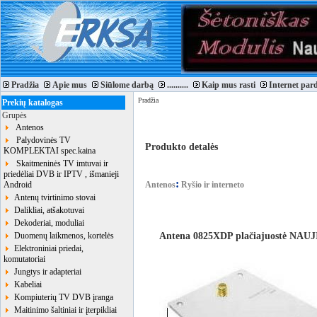
Pradžia
Apie mus
Siūlome darbą
..........
Kaip mus rasti
Internet par
Pradžia
Prekių katalogas
Grupės
Antenos
Palydovinės TV
Produkto detalės
KOMPLEKTAI spec.kaina
Skaitmeninės TV imtuvai ir
priedėliai DVB ir IPTV , išmanieji
:
Android
Antenos
Ryšio ir interneto
Antenų tvirtinimo stovai
Dalikliai, atšakotuvai
Dekoderiai, moduliai
Antena 0825XDP plačiajuostė NAU
Duomenų laikmenos, kortelės
Elektroniniai priedai,
komutatoriai
Jungtys ir adapteriai
Kabeliai
Kompiuterių TV DVB įranga
Maitinimo šaltiniai ir įterpikliai