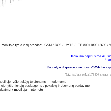
tė mobiliojo ryšio visų standartų GSM / DCS / UMTS / LTE 800+1800+2600 / W
labiausia paplitusime 4G s
ši a
Daugelyje diapazono vietų jos VSWR taipogi n
Taigi jei Jums reikia LTE800 antenos, s
biliojo ryšio tiekėjų telefonams ir modemams
iojo ryšio tiekejų paslaugoms : pokalbių ir duomenų perdavimo
avimui / mobiliajam internetui :