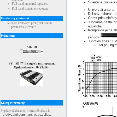
Ši antena priima/si
Full band industrial repeaters
Full band consumer repeaters
Universali antena
Dėl savo charakteri
Geras priekinio/atg
Užsakymų ypatumai
Jungiama tiesiai pr
Kaip užsisakyti prekę elektroniniu
nuostoliai.
paštu arba telefonu?
Komplekte įeina 1
Pristatome
įrangos
Jungties tipas : F
Jei prijungi
KH-120
SY - SB-**-F single band repeater.
Optional power 10-23dBm
Kainų informacija
Siųskite užklausimą
lietuva@erksa.lt
,
nurodydami dominančias pozicijas.