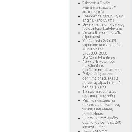
Palydovinis Quadro
konverteris sumuoja TV
antenos signalą
Kompaktinė patalpų ryšio
antena kartotuvams
Beveik nematoma patalpų
ryšio antena kartotuvams
Išmanieji mobilaus ryšio
stiprintuvai
Ypač aukšto 2x24dBi
stiprinimo aukšto greičio
MIMO Mezon
LTE2300+2600
Bitė/Omnitel antenos
4G++ LTE Advanced
maksimalaus
greičio interneto antenos
Palydovinių antenų
derinimo prietaisas su
palydovų atpažinimu už
nedidelę kainą
Tik pas mus yra ypač
specialių TV rozečių
Pas mus didžiausias
retransliatorių kartotuvų
vidinių lubų antenų
pasirinkimas
50 omų 7,5mm aukšto
dažnio (geresnis už 240
klasės) kabelis
Naujos MIMO 2