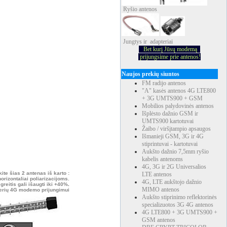
Ryšio
antenos
Jungtys ir adapteriai
Bet kurį Jūsų modemą
prijungsime prie antenos!
Naujos prekių siuntos
FM radijo antenos
"A" kasės antenos 4G LTE800
+ 3G UMTS900 + GSM
Mobilios palydovinės antenos
Išplėsto dažnio GSM ir
UMTS900 kartotuvai
Žaibo / viršįtampio apsaugos
Išmanieji GSM, 3G ir 4G
stiprintuvai - kartotuvai
Aukšto dažnio 7,5mm ryšio
kabelis antenoms
4G, 3G ir 2G Universalios
e šias 2 antenas iš karto :
LTE antenos
 horizontaliai poliarizacijoms.
4G, LTE aukštojo dažnio
greitis gali išaugti iki +40%
.
MIMO antenos
pterių 4G modemo prijungimui
Aukšto stiprinimo reflektorinės
specializuotos 3G 4G antenos
4G LTE800 + 3G UMTS900 +
GSM antenos