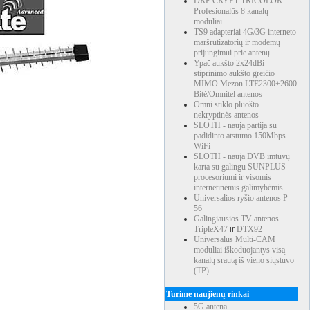
DRE CRYPT TRICOLOR
Profesionalūs 8 kanalų
moduliai
TS9 adapteriai 4G/3G interneto
maršrutizatorių ir modemų
prijungimui prie antenų
Ypač aukšto 2x24dBi
stiprinimo aukšto greičio
MIMO Mezon LTE2300+2600
Bitė/Omnitel antenos
Omni stiklo pluošto
nekryptinės antenos
SLOTH - nauja partija su
padidinto atstumo 150Mbps
WiFi
SLOTH - nauja DVB imtuvų
karta su galingu SUNPLUS
ra P56 MIMO X 4G LTE antena
procesoriumi ir visomis
internetinėmis galimybėmis
Universalios ryšio antenos P-
56
Galingiausios TV antenos
TripleX47
ir
DTX92
Universalūs Multi-CAM
moduliai iškoduojantys visą
kanalų srautą iš vieno siųstuvo
(TP)
Turime naujienų rinkai
5G antena