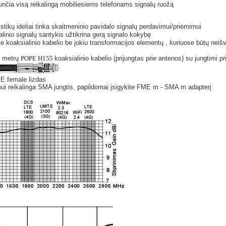
unčia visą reikalingą mobiliesiems telefonams signalų ruožą
stikų ideliai tinka skaitmeninio pavidalo signalų perdavimui/priėmimui
alinio signalų santykis užtikrina
gerą signalo kokybę
ie koaksialinio kabelio be jokiu transformacijos elementų , kuriuose būtų neiš
0 metrų
POPE H155
koaksialinio kabelio (prijungtas prie antenos) su jungtimi pr
ME female lizdas
mui reikalinga SMA jungtis, papildomai įsigykite FME m - SMA m adapterį