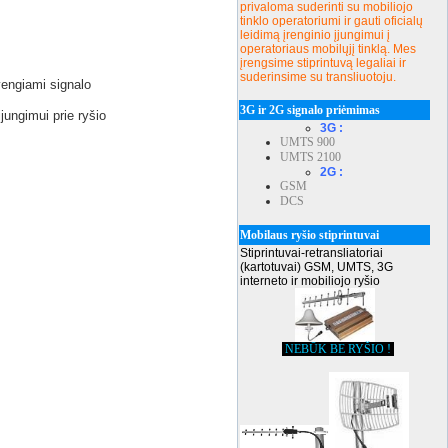
privaloma suderinti su mobiliojo
tinklo operatoriumi ir gauti oficialų
leidimą įrenginio įjungimui į
operatoriaus mobilųjį tinklą. Mes
įrengsime stiprintuvą legaliai ir
suderinsime su transliuotoju.
vengiami signalo
3G ir 2G signalo priėmimas
ijungimui prie ryšio
3G :
UMTS 900
UMTS 2100
2G :
GSM
DCS
Mobilaus ryšio stiprintuvai
Stiprintuvai-retransliatoriai
(kartotuvai) GSM, UMTS, 3G
interneto ir mobiliojo ryšio
NEBŪK BE RYŠIO !