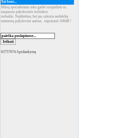
Tai bent...
Mūsų specialistams teko garbė susipažinti su
naujausiu palydovinės technikos
stebuklu. Neįtikėtina, bet jau sukurta nedidelių
matmenų palydovinė antena, stiprinanti 100dB !
63757074 Apsilankymų