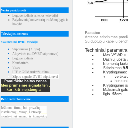
Verta pasidomėti
Logoperiodinės antenos televizijai
Palydovinių konverterių triukšmų lygis ir
kokybė
Pastaba:
Televizijos antenos
Antenos stiprinimas pateik
Su duotuoju kabeliu bendr
Skaitmeninei DVBT televizijai
Stipriausios (X tipo)
Techniniai parametrai
Aktyvinės (su DVBT stiprintuvu)
Max.VSWR < 1
Logoperiodinės
Dažnių juosta
Kambarinės
Elementų kieki
Visos
Stiprinimas
9.5
LTE ir GSM trukdžių filtrai
Kryptingumas:
vertika
Silpno signalo DVBT stiprintuvai
horizont
Pamirškite baltas zonas
Mes priimsime signalą ten ,
Kryptingumo sa
kur kiti neįstengia !
Maksimali gal
Ilgis
98cm
Bendradarbiaukime
Ieškome
_
firmų
_
bei
_
privačių
____
instaliuotojų
_
visoje
_
Lietuvoje
___
montavimui
_
antenų
_
ir
_
komplektų