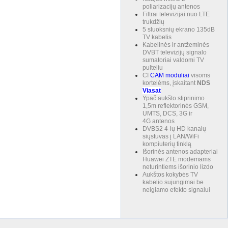
poliarizacijų antenos
Filtrai televizijai nuo LTE
trukdžių
5 sluoksnių ekrano 135dB
TV kabelis
Kabelinės ir antžeminės
DVBT televizijų signalo
sumatoriai valdomi TV
pulteliu
CI
CAM
moduliai
visoms
kortelėms, įskaitant
NDS
Viasat
Ypač aukšto stiprinimo
1,5m reflektorinės GSM,
UMTS, DCS, 3G ir
4G antenos
DVBS2 4-ių HD kanalų
siųstuvas į LAN/WiFi
kompiuterių tinklą
Išorinės antenos adapteriai
Huawei ZTE modemams
neturintiems išorinio lizdo
Aukštos kokybės TV
kabelio sujungimai be
neigiamo efekto signalui