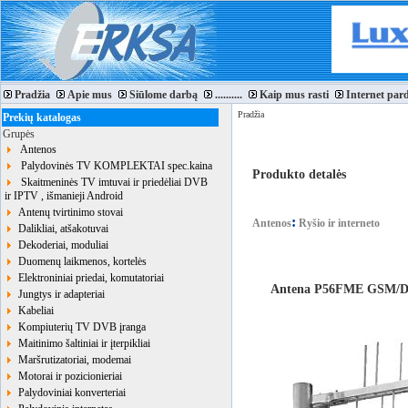
Pradžia
Apie mus
Siūlome darbą
..........
Kaip mus rasti
Internet par
Pradžia
Prekių katalogas
Grupės
Antenos
Palydovinės TV KOMPLEKTAI spec.kaina
Produkto detalės
Skaitmeninės TV imtuvai ir priedėliai DVB
ir IPTV , išmanieji Android
Antenų tvirtinimo stovai
:
Antenos
Ryšio ir interneto
Dalikliai, atšakotuvai
Dekoderiai, moduliai
Duomenų laikmenos, kortelės
Elektroniniai priedai, komutatoriai
Antena P56FME GSM/
Jungtys ir adapteriai
Kabeliai
Kompiuterių TV DVB įranga
Maitinimo šaltiniai ir įterpikliai
Maršrutizatoriai, modemai
Motorai ir pozicionieriai
Palydoviniai konverteriai