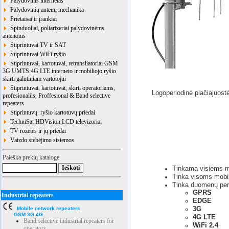
Palydovinis internetas
Palydovinių antenų mechanika
Prietaisai ir įrankiai
Spinduoliai, poliarizeriai palydovinėms
antenoms
Stiprintuvai TV ir SAT
Stiprintuvai WiFi ryšio
Stiprintuvai, kartotuvai, retransliatoriai GSM
3G UMTS 4G LTE interneto ir mobiliojo ryšio
skirti galutiniam vartotojui
Stiprintuvai, kartotuvai, skirti operatoriams,
Logoperiodinė plačiajuos
profesionalūs, Proffesional & Band selective
repeaters
Stiprintuvų. ryšio kartotuvų priedai
TechniSat HDVision LCD televizoriai
TV rozetės ir jų priedai
Vaizdo stebėjimo sistemos
Paieška prekių kataloge
Tinkama visiems mo
Tinka visoms mobil
Tinka duomenų perd
GPRS
Industrial repeaters
EDGE
3G
Mobile network repeaters
GSM 3G 4G
4G LTE
Band selective industrial repeaters for
WiFi 2.4
operators