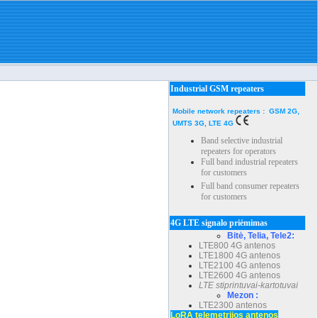
Industrial GSM repeaters
Mobile network repeaters : GSM 2G,
UMTS 3G, LTE 4G
Band selective industrial
repeaters for operators
Full band industrial repeaters
for customers
Full band consumer repeaters
for customers
4G LTE signalo priėmimas
Bitė, Telia, Tele2:
LTE800 4G antenos
LTE1800 4G antenos
LTE2100 4G antenos
LTE2600 4G antenos
LTE stiprintuvai-kartotuvai
Mezon :
LTE2300 antenos
LoRA telemetrijos antenos