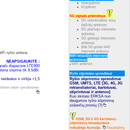
Nekryptinės
Kryptinės
5G signalo priėmimas
5G universalios visų
dažnių antenos
5G plačiojo interneto
antenos
5G greitojo interneto
antenos
Bitė 5G greito N40
interneto antenos
iFi ryšio antena
WiFi belaidžio interneto
priėmimas
NEAPSIGAUKITE :
WiFi antenos
●
ignalo diapazone LTE800
ntena stiprina tik 9,5dBi.
Ryšio stiprinimo sprendimai
Ryšio stiprinimo sprendimai
eidealus ir viršija >1,5
GSM, UMTS, LTE (3G, 4G, 2G
retransliatoriai, kartotuvai,
iūlome rinktis specializuotas.
stiprintuvai ir antenos)
Kuo skiriasi ERKSA nuo
daugumos ryšio stiprinimą
siūlančių įmonių (?)
GSM, 3G ir 4G kartotuvų -
stiprintuvų instaliavimui
reikalinga licenzija.
Naudojimą