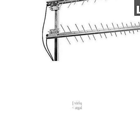
Isk
Į viršų
< atgal