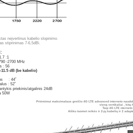
tas neįvertinus kabelio slopinimo.
as stiprinimas 7-6,5dBi.
:
.7 :1
 790 -2700 MHz
s : 56
-11.5 dB (be kabelio)
lus : 44
˚
alus : 52˚
ntykis priekinis/atgalinis 24dB
ia 50W
Priėmimui maksimalaus greičio 4G LTE advanced interneto naudokit
vieną vertikaliai , kitą
Taip
4G LTE nterneto 
Aišku tuomet reikės ir 2-jų kabelių ir 2 ada