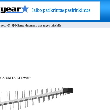
duotuvė?
Klientų duomenų apsaugos taisyklės
DCS/UMTS/LTE/WiFi