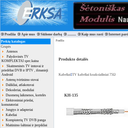
Pradžia
Apie mus
Siūlome darbą
..........
Kaip mus rasti
Internet par
Pradžia
Prekių katalogas
Grupės
Antenos
Palydovinės TV
Produkto detalės
KOMPLEKTAI spec.kaina
Skaitmeninės TV imtuvai ir
priedėliai DVB ir IPTV , išmanieji
:
Android
Kabeliai
TV kabeliai koaksialiniai 75Ω
Antenų tvirtinimo stovai
Dalikliai, atšakotuvai
Dekoderiai, moduliai
KH-135
Duomenų laikmenos, kortelės
Elektroniniai priedai,
komutatoriai
Jungtys ir adapteriai
Kabeliai
Kompiuterių TV DVB įranga
Maitinimo šaltiniai ir įterpikliai