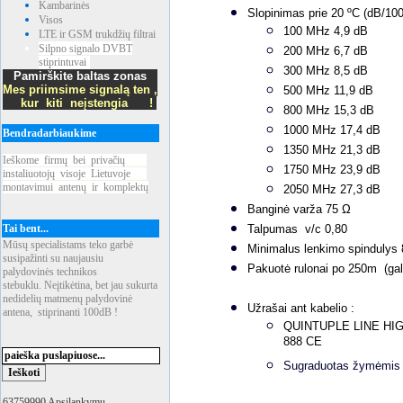
Kambarinės
Slopinimas prie 20 ºC (dB/1
Visos
100 MHz 4,9 dB
LTE ir GSM trukdžių filtrai
Silpno signalo DVBT
200 MHz 6,7 dB
stiprintuvai
300 MHz 8,5 dB
Pamirškite baltas zonas
Mes priimsime signalą ten ,
500 MHz 11,9 dB
kur kiti neįstengia !
800 MHz 15,3 dB
1000 MHz 17,4 dB
Bendradarbiaukime
1350 MHz 21,3 dB
Ieškome
_
firmų
_
bei
_
privačių
____
1750 MHz 23,9 dB
instaliuotojų
_
visoje
_
Lietuvoje
___
montavimui
_
antenų
_
ir
_
komplektų
2050 MHz 27,3 dB
Banginė varža 75 Ω
Tai bent...
Talpumas v/c 0,80
Mūsų specialistams teko garbė
Minimalus lenkimo spindulys
susipažinti su naujausiu
Pakuotė rulonai po 250m (gal
palydovinės technikos
stebuklu. Neįtikėtina, bet jau sukurta
nedidelių matmenų palydovinė
Užrašai ant kabelio :
antena, stiprinanti 100dB !
QUINTUPLE LINE HIG
888 CE
Sugraduotas žymėmis i
63759990 Apsilankymų