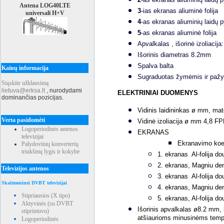
Antena LOG40LTE
3
-ias ekranas aliuminė folija
universali H+V
4
-as ekranas aliuminių laidų 
5
-as ekranas aliuminė folija
Apvalkalas , išorinė izoliacija
Išorinis diametras 8.2mm
Spalva balta
Kainų informacija
Sugraduotas žymėmis ir pažy
Siųskite užklausimą
lietuva@erksa.lt
,
nurodydami
ELEKTRINIAI DUOMENYS
dominančias pozicijas.
Vidinis laidininkas ø mm, mat
Verta pasidomėti
Vidinė izoliacija ø mm 4,8 
Logoperiodinės antenos
EKRANAS
televizijai
Ekranavimo koe
Palydovinių konverterių
triukšmų lygis ir kokybė
1. ekranas Al-folija do
2. ekranas, Magniu de
Televizijos antenos
3. ekranas Al-folija do
Skaitmeninei DVBT televizijai
4. ekranas, Magniu de
Stipriausios (X tipo)
5. ekranas, Al-folija 
Aktyvinės (su DVBT
Išorinis apvalkalas ø8.2 mm,
stiprintuvu)
atšiaurioms minusinėms tem
Logoperiodinės