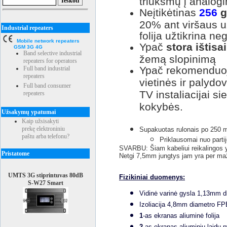
triukšmų į analogi
Neįtikėtinas
256
g
20% ant viršaus u
Industrial repeaters
folija užtikrina n
Mobile network repeaters
Ypač
stora ištisa
GSM 3G 4G
Band selective industrial
žemą slopinimą
repeaters for operators
Ypač rekomenduo
Full band industrial
repeaters
vietinės ir palydo
Full band consumer
TV instaliacijai s
repeaters
kokybės.
Užsakymų ypatumai
Kaip užsisakyti
prekę elektroniniu
Supakuotas rulonais po 250 m
paštu arba telefonu?
Priklausomai nuo parti
SVARBU: Šiam kabeliui reikalingos y
Pristatome
Netgi 7,5mm jungtys jam yra per ma
UMTS 3G stiprintuvas 80dB
Fizikiniai duomenys:
S-W27 Smart
Vidinė varinė gysla 1,13mm 
Izoliacija 4,8mm diametro F
1
-as ekranas aliuminė folija
2
-as ekranas aliuminių laidų 