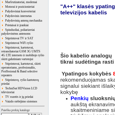
Maršrutizatoriai, modemai
"A++" klasės ypati
Motorai ir pozicionieriai
Palydoviniai konverteriai
televizijos kabelis
Palydovinis internetas
Palydovinių antenų mechanika
Prietaisai ir įrankiai
Spinduoliai, poliarizeriai
palydovinėms antenoms
Stiprintuvai TV ir SAT
Stiprintuvai WiFi ryšio
Stiprintuvai, kartotuvai,
retransliatoriai GSM 3G UMTS
Šio kabelio analogų 
4G LTE interneto ir mobiliojo ryšio
skirti galutiniam vartotojui
tikrai sudėtinga rasti
Stiprintuvai, kartotuvai, skirti
operatoriams, profesionalūs,
Proffesional & Band selective
Ypatingos kokybės
repeaters
rekomenduojamas ska
Stiprintuvų. ryšio kartotuvų
priedai
signalui siekiant išlai
TechniSat HDVision LCD
kokybę
televizoriai
TV rozetės ir jų priedai
Penkių
sluoksni
Vaizdo stebėjimo sistemos
aukštą ekranavimo
skaitmeniniame si
Paieška prekių kataloge