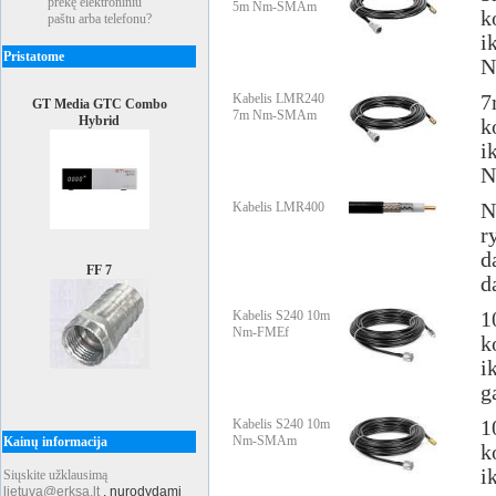
prekę elektroniniu
5m Nm-SMAm
k
paštu arba telefonu?
i
Pristatome
N
Kabelis LMR240
7
GT Media GTC Combo
7m Nm-SMAm
Hybrid
k
i
N
Kabelis LMR400
N
r
d
FF 7
d
Kabelis S240 10m
1
Nm-FMEf
k
i
g
Kabelis S240 10m
1
Nm-SMAm
Kainų informacija
k
i
Siųskite užklausimą
lietuva@erksa.lt
,
nurodydami