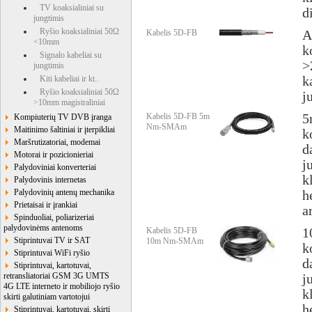
TV koaksialiniai su
d
jungtimis
Ryšio koaksialiniai 50Ω
Kabelis 5D-FB
A
<10mm
k
Signalo kabeliai su
>
jungtimis
Kiti kabeliai ir kt..
k
Ryšio koaksialiniai 50Ω
j
>10mm magistraliniai
Kabelis 5D-FB 5m
5
Kompiuterių TV DVB įranga
Nm-SMAm
Maitinimo šaltiniai ir įterpikliai
k
Maršrutizatoriai, modemai
d
Motorai ir pozicionieriai
j
Palydoviniai konverteriai
k
Palydovinis internetas
Palydovinių antenų mechanika
h
Prietaisai ir įrankiai
a
Spinduoliai, poliarizeriai
palydovinėms antenoms
Kabelis 5D-FB
1
Stiprintuvai TV ir SAT
10m Nm-SMAm
k
Stiprintuvai WiFi ryšio
d
Stiprintuvai, kartotuvai,
retransliatoriai GSM 3G UMTS
j
4G LTE interneto ir mobiliojo ryšio
k
skirti galutiniam vartotojui
h
Stiprintuvai, kartotuvai, skirti