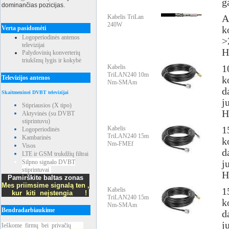
g
dominančias pozicijas.
Kabelis TriLan
A
240W
Verta pasidomėti
k
Logoperiodinės antenos
>
televizijai
H
Palydovinių konverterių
triukšmų lygis ir kokybė
Kabelis
1
TriLAN240 10m
Televizijos antenos
k
Nm-SMAm
d
Skaitmeninei DVBT televizijai
j
Stipriausios (X tipo)
H
Aktyvinės (su DVBT
stiprintuvu)
Kabelis
1
Logoperiodinės
TriLAN240 15m
Kambarinės
k
Nm-FMEf
Visos
d
LTE ir GSM trukdžių filtrai
Silpno signalo DVBT
j
stiprintuvai
H
Pamirškite baltas zonas
Mes priimsime signalą ten ,
Kabelis
1
kur kiti neįstengia !
TriLAN240 15m
k
Nm-SMAm
Bendradarbiaukime
d
j
Ieškome
_
firmų
_
bei
_
privačių
____