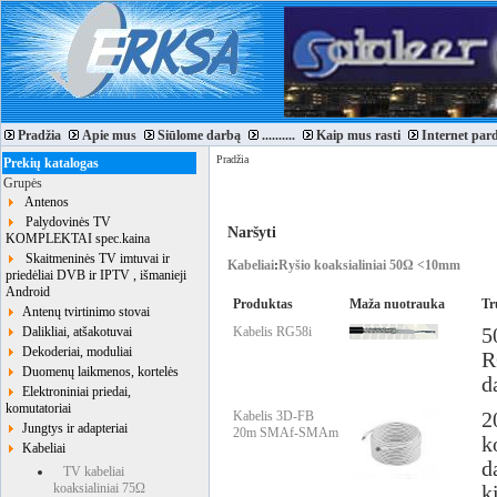
Pradžia
Apie mus
Siūlome darbą
..........
Kaip mus rasti
Internet par
Pradžia
Prekių katalogas
Grupės
Antenos
Palydovinės TV
Naršyti
KOMPLEKTAI spec.kaina
Skaitmeninės TV imtuvai ir
Kabeliai
:
Ryšio koaksialiniai 50Ω <10mm
priedėliai DVB ir IPTV , išmanieji
Android
Produktas
Maža nuotrauka
Tr
Antenų tvirtinimo stovai
Dalikliai, atšakotuvai
Kabelis RG58i
5
Dekoderiai, moduliai
R
Duomenų laikmenos, kortelės
d
Elektroniniai priedai,
komutatoriai
Kabelis 3D-FB
2
Jungtys ir adapteriai
20m SMAf-SMAm
k
Kabeliai
d
TV kabeliai
koaksialiniai 75Ω
k