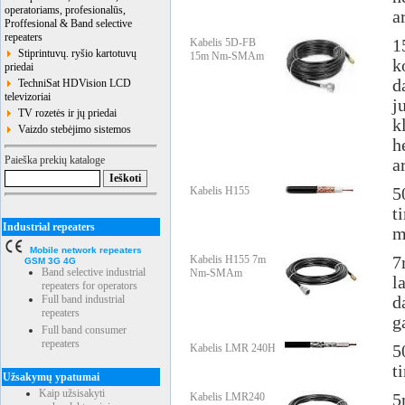
operatoriams, profesionalūs,
a
Proffesional & Band selective
repeaters
Kabelis 5D-FB
1
Stiprintuvų. ryšio kartotuvų
15m Nm-SMAm
k
priedai
d
TechniSat HDVision LCD
televizoriai
j
TV rozetės ir jų priedai
k
Vaizdo stebėjimo sistemos
h
Paieška prekių kataloge
a
Kabelis H155
5
t
Industrial repeaters
m
Mobile network repeaters
Kabelis H155 7m
7
GSM 3G 4G
Band selective industrial
Nm-SMAm
l
repeaters for operators
Full band industrial
d
repeaters
g
Full band consumer
repeaters
Kabelis LMR 240H
5
t
Užsakymų ypatumai
Kaip užsisakyti
Kabelis LMR240
5