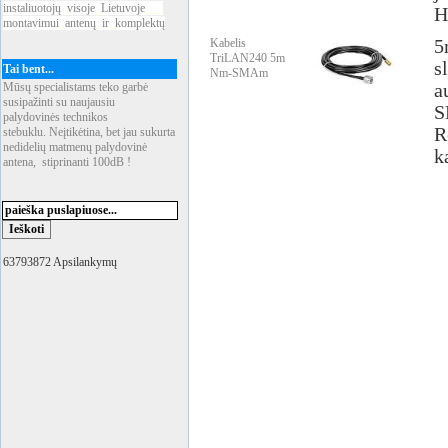
instaliuotojų
_
visoje
_
Lietuvoje
___
H
montavimui
_
antenų
_
ir
_
komplektų
Kabelis
5
TriLAN240 5m
s
Tai bent...
Nm-SMAm
Mūsų specialistams teko garbė
a
susipažinti su naujausiu
S
palydovinės technikos
R
stebuklu. Neįtikėtina, bet jau sukurta
nedidelių matmenų palydovinė
k
antena, stiprinanti 100dB !
63793872 Apsilankymų