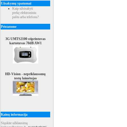
Užsakymų ypatumai
Kaip užsisakyti
prekę elektroniniu
paštu arba telefonu?
Pristatome
3G UMTS2100 stiprintuvas
kartotuvas 70dB AW1
HD-Vision - nepriklausomų
testų laimėtojas
Kainų informacija
Siųskite užklausimą