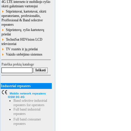
4G LTE interneto ir mobiliojo ryšio
skirti galutiniam vartotojui
Stiprintuvai, kartotuvai, skirti
operatoriams, profesionalūs,
Proffesional & Band selective
repeaters
Stiprintuvų. ryšio kartotuvų
priedai
TechniSat HDVision LCD
televizoriai
TV rozetės ir jų priedai
Vaizdo stebėjimo sistemos
Paieška prekių kataloge
Industrial repeaters
Mobile network repeaters
GSM 3G 4G
Band selective industrial
repeaters for operators
Full band industrial
repeaters
Full band consumer
repeaters