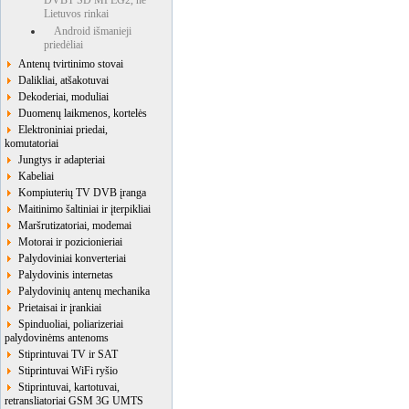
DVBT SD MPEG2, ne
Lietuvos rinkai
Android išmanieji
priedėliai
Antenų tvirtinimo stovai
Dalikliai, atšakotuvai
Dekoderiai, moduliai
Duomenų laikmenos, kortelės
Elektroniniai priedai,
komutatoriai
Jungtys ir adapteriai
Kabeliai
Kompiuterių TV DVB įranga
Maitinimo šaltiniai ir įterpikliai
Maršrutizatoriai, modemai
Motorai ir pozicionieriai
Palydoviniai konverteriai
Palydovinis internetas
Palydovinių antenų mechanika
Prietaisai ir įrankiai
Spinduoliai, poliarizeriai
palydovinėms antenoms
Stiprintuvai TV ir SAT
Stiprintuvai WiFi ryšio
Stiprintuvai, kartotuvai,
retransliatoriai GSM 3G UMTS