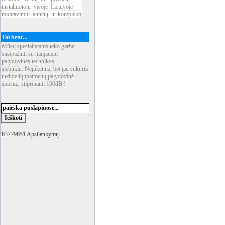
instaliuotojų
_
visoje
_
Lietuvoje
___
montavimui
_
antenų
_
ir
_
komplektų
Tai bent...
Mūsų specialistams teko garbė
susipažinti su naujausiu
palydovinės technikos
stebuklu. Neįtikėtina, bet jau sukurta
nedidelių matmenų palydovinė
antena, stiprinanti 100dB !
63779651 Apsilankymų