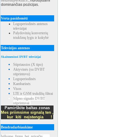
lietuva@erksa.lt
,
nurodydami
dominančias pozicijas.
Verta pasidomėti
Logoperiodinės antenos
televizijai
Palydovinių konverterių
triukšmų lygis ir kokybė
Televizijos antenos
Skaitmeninei DVBT televizijai
Stipriausios (X tipo)
Aktyvinės (su DVBT
stiprintuvu)
Logoperiodinės
Kambarinės
Visos
LTE ir GSM trukdžių filtrai
Silpno signalo DVBT
stiprintuvai
Pamirškite baltas zonas
Mes priimsime signalą ten ,
kur kiti neįstengia !
Bendradarbiaukime
Ieškome
_
firmų
_
bei
_
privačių
____