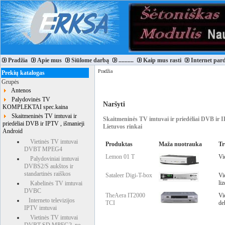
Pradžia
Apie mus
Siūlome darbą
..........
Kaip mus rasti
Internet par
Pradžia
Prekių katalogas
Grupės
Antenos
Palydovinės TV
Naršyti
KOMPLEKTAI spec.kaina
Skaitmeninės TV imtuvai ir
Skaitmeninės TV imtuvai ir priedėliai DVB ir 
priedėliai DVB ir IPTV , išmanieji
Lietuvos rinkai
Android
Vietinės TV imtuvai
Produktas
Maža nuotrauka
Tr
DVBT MPEG4
Lemon 01 T
Vi
Palydoviniai imtuvai
DVBS2/S aukštos ir
standartinės raiškos
Sataleer Digi-T-box
Vi
li
Kabelinės TV imtuvai
DVBC
TheAera IT2000
Vi
Interneto televizijos
TCI
de
IPTV imtuvai
Vietinės TV imtuvai