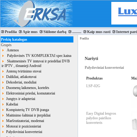
Pradžia
Apie mus
Siūlome darbą
..........
Kaip mus rasti
Internet par
Pradžia
Prekių katalogas
Grupės
Antenos
Palydovinės TV KOMPLEKTAI spec.kaina
Naršyti
Skaitmeninės TV imtuvai ir priedėliai DVB
ir IPTV , išmanieji Android
Palydoviniai konverteriai
Antenų tvirtinimo stovai
Dalikliai, atšakotuvai
Produktas
Maž
Dekoderiai, moduliai
LSP-02G
Duomenų laikmenos, kortelės
Elektroniniai priedai, komutatoriai
Jungtys ir adapteriai
Kabeliai
Kompiuterių TV DVB įranga
Easy Digital lengvos
Maitinimo šaltiniai ir įterpikliai
palydoo paieškos
Maršrutizatoriai, modemai
konverteris
Motorai ir pozicionieriai
Palydoviniai konverteriai