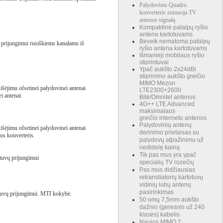
Palydovinis Quadro
konverteris sumuoja TV
antenos signalą
Kompaktinė patalpų ryšio
antena kartotuvams
Beveik nematoma patalpų
 prijungimui rusiškiems kanalams iš
ryšio antena kartotuvams
Išmanieji mobilaus ryšio
stiprintuvai
Ypač aukšto 2x24dBi
stiprinimo aukšto greičio
MIMO Mezon
jimu ofsetinei palydovinei antenai
LTE2300+2600
i antenai
Bitė/Omnitel antenos
4G++ LTE Advanced
maksimalaus
greičio interneto antenos
Palydovinių antenų
jimu ofsetinei palydovinei antenai
derinimo prietaisas su
os konverteris.
palydovų atpažinimu už
nedidelę kainą
Tik pas mus yra ypač
tuvų prijungimui
specialių TV rozečių
Pas mus didžiausias
retransliatorių kartotuvų
vidinių lubų antenų
pasirinkimas
tuvų prijungimui. MTI kokybė.
50 omų 7,5mm aukšto
dažnio (geresnis už 240
klasės) kabelis
Naujos MIMO 2