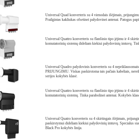
Universal Quad konverteris su 4 vienodais išėjimais, prijungim
Prailgintas kakliukas ofsetinei palydovinei antenai. Patogus pap
Universal Quattro konverteris su flanšinio tipo įėjimu ir 4 skirti
komutatorinių sistemų dideliam kiekiui palydovinių imtuvų. Tink
Universal Quadro palydovinis konverteris su 4 nepriklauso
PRIJUNGIMU. Viskas paskirstoma tais pačiais kabeliais, nereiki
serijos kokybės klasė.
Universal Quattro konverteris su flanšinio tipo įėjimu ir 4 skirti
komutatorinių sistemų. Tinka parabolinei antenai. Kokybės klasė
Universal Quatro konverteris su 4 skirtingais išėjimais, prijun
paskirstymui dideliam kiekiui palydovinių imtuvų. Specialus sia
Black Pro kokybės linija.