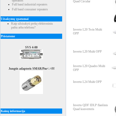
operators
Quad Circular
Full band industrial repeaters
Full band consumer repeaters
Užsakymų ypatumai
Kaip užsisakyti prekę elektroniniu
paštu arba telefonu?
Inverto L20 Twin Multi
OPP
Pristatome
SVS 4-00
Inverto L20 Multi OPP
Inverto L20 Quadro Multi
Jungtis adapteris SMAR/Pm<->Ff
OPP
Inverto L24 Multi OPP
Inverto QDF IDLP flanšinis
Quad konverteris
Kainų informacija