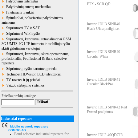
Palydovinis internetas
ETX - SCR QD
Palydovinių antenų mechanika
Prietaisai ir įrankiai
Spinduoliai, poliarizeriai palydovinėms
antenoms
Inverto IDLB SINR40
Stiprintuvai TV ir SAT
Black Ultra prailgintas
Stiprintuvai WiFi ryšio
Stiprintuvai, kartotuvai, retransliatoriai GSM
3G UMTS 4G LTE interneto ir mobiliojo ryšio
skirti galutiniam vartotojui
Inverto IDLB SINR40
Stiprintuvai, kartotuvai, skirti operatoriams,
Circular White
profesionalūs, Proffesional & Band selective
repeaters
Stiprintuvų. ryšio kartotuvų priedai
TechniSat HDVision LCD televizoriai
Inverto IDLB SINR41
TV rozetės ir jų priedai
Circular BlackPro
Vaizdo stebėjimo sistemos
Paieška prekių kataloge
Inverto IDLB SINR42 Red
Extend prailgintas
Industrial repeaters
Mobile network repeaters
GSM 3G 4G
Band selective industrial repeaters for
Inverto IDLP 40QDCIR