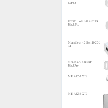
Extend
Inverto TWNR41 Circular
Black Pro
Monoblock 4.3 Best HQDL
243
Monoblock 6 Inverto
BlackPro
MTI AK54-XT2
MTI AK58-XT2