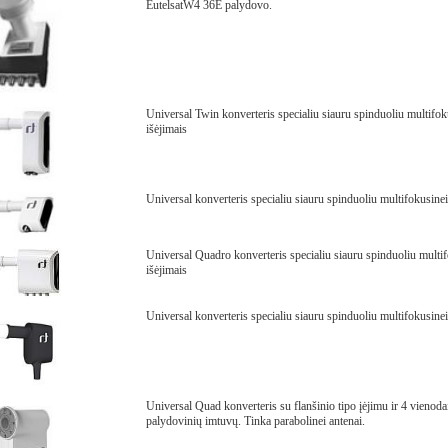
EutelsatW4 36E palydovo.
Universal Twin konverteris specialiu siauru spinduoliu multifok
išėjimais
Universal konverteris specialiu siauru spinduoliu multifokusinei
Universal Quadro konverteris specialiu siauru spinduoliu multif
išėjimais
Universal konverteris specialiu siauru spinduoliu multifokusinei
Universal Quad konverteris su flanšinio tipo įėjimu ir 4 vienod
palydovinių imtuvų. Tinka parabolinei antenai.