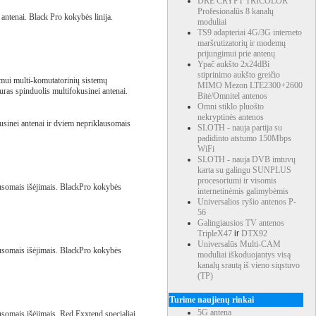
DRE CRYPT TRICOLOR
Profesionalūs 8 kanalų
 antenai. Black Pro kokybės linija.
moduliai
TS9 adapteriai 4G/3G interneto
maršrutizatorių ir modemų
prijungimui prie antenų
Ypač aukšto 2x24dBi
stiprinimo aukšto greičio
gimui multi-komutatorinių sistemų
MIMO Mezon LTE2300+2600
uras spinduolis multifokusinei antenai.
Bitė/Omnitel antenos
Omni stiklo pluošto
nekryptinės antenos
usinei antenai ir dviem nepriklausomais
SLOTH - nauja partija su
padidinto atstumo 150Mbps
WiFi
SLOTH - nauja DVB imtuvų
karta su galingu SUNPLUS
procesoriumi ir visomis
ausomais išėjimais. BlackPro kokybės
internetinėmis galimybėmis
Universalios ryšio antenos P-
56
Galingiausios TV antenos
TripleX47
ir
DTX92
Universalūs Multi-CAM
ausomais išėjimais. BlackPro kokybės
moduliai iškoduojantys visą
kanalų srautą iš vieno siųstuvo
(TP)
Turime naujienų rinkai
5G antena
usomais išėjimais. Red Exxtend specialiai