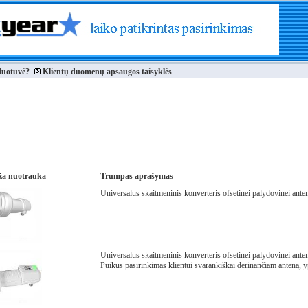
duotuvė?
Klientų duomenų apsaugos taisyklės
a nuotrauka
Trumpas aprašymas
Universalus skaitmeninis konverteris ofsetinei palydovinei ante
Universalus skaitmeninis konverteris ofsetinei palydovinei anten
Puikus pasirinkimas klientui svarankiškai derinančiam anteną, ypač