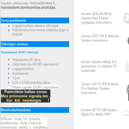
Siųskite užklausimą
lietuva@erksa.lt
,
nurodydami dominančias pozicijas.
Inverto QDL40 IDLR
Quadro Red Extend
Verta pasidomėti
prailgintas konverteris
Logoperiodinės antenos televizijai
Palydovinių konverterių triukšmų lygis ir
kokybė
Inverto QTF IDLP flanšinis
Quattro konverteris
Televizijos antenos
Skaitmeninei DVBT televizijai
Stipriausios (X tipo)
Inverto Quadro Black Pro
Aktyvinės (su DVBT stiprintuvu)
konverteris su vietinės TV
Logoperiodinės
sumavimu
Kambarinės
Visos
LTE ir GSM trukdžių filtrai
Inverto QUTF IDLB Balck
Silpno signalo DVBT stiprintuvai
Pro flanšinis Quattro
Pamirškite baltas zonas
konverteris
Mes priimsime signalą ten ,
kur kiti neįstengia !
Bendradarbiaukime
Inverto QUTL24B Quatro
Black Pro Multi OPP
Ieškome
_
firmų
_
bei
_
privačių
____
instaliuotojų
_
visoje
_
Lietuvoje
___
montavimui
_
antenų
_
ir
_
komplektų