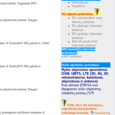
Nekryptinės
 vienu kabeliu. Pagaminta MTI.
Kryptinės
5G signalo priėmimas
5G universalios visų
ei palydovinei antenai. Patogus
dažnių antenos
5G plačiojo interneto
antenos
5G greitojo interneto
antenos
Bitė 5G greito N40
nalams iš EutelsatW4 36E palydovo. White
interneto antenos
WiFi belaidžio interneto
priėmimas
WiFi antenos
●
Ryšio stiprinimo sprendimai
nalams iš EutelsatW4 36E palydovo.
Ryšio stiprinimo sprendimai
GSM, UMTS, LTE (3G, 4G, 2G
retransliatoriai, kartotuvai,
stiprintuvai ir antenos)
Kuo skiriasi ERKSA nuo
daugumos ryšio stiprinimą
ei palydovinei antenai. Patogus
siūlančių įmonių (?)
GSM, 3G ir 4G kartotuvų -
stiprintuvų instaliavimui
ų prijungimui rusiškiems kanalams iš
reikalinga licenzija.
Naudojimą