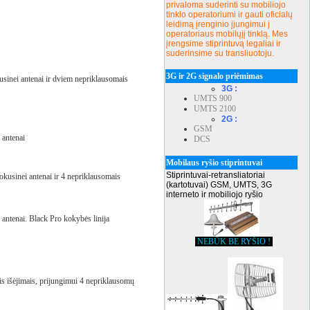
privaloma suderinti su mobiliojo
tinklo operatoriumi ir gauti oficialų
leidimą įrenginio įjungimui į
operatoriaus mobilųjį tinklą. Mes
įrengsime stiprintuvą legaliai ir
suderinsime su transliuotoju.
3G ir 2G signalo priėmimas
usinei antenai ir dviem nepriklausomais
3G :
UMTS 900
UMTS 2100
2G :
GSM
 antenai
DCS
Mobilaus ryšio stiprintuvai
Stiprintuvai-retransliatoriai
okusinei antenai ir 4 nepriklausomais
(kartotuvai) GSM, UMTS, 3G
interneto ir mobiliojo ryšio
 antenai. Black Pro kokybės linija
NEBŪK BE RYŠIO !
ais išėjimais, prijungimui 4 nepriklausomų