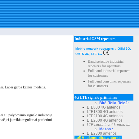
Industrial GSM repeaters
Mobile network repeaters : GSM 2G,
UMTS 3G, LTE 4G
Band selective industrial
repeaters for operators
Full band industrial repeaters
for customers
Full band consumer repeaters
for customers
nai. Labai geros kainos modelis.
4G LTE signalo priėmimas
Bitė, Telia, Tele2:
LTE800 4G antenos
LTE1800 4G antenos
ai su palydovinio signalo indikacija.
LTE2100 4G antenos
 jei ją reikia reguliariai perderinti.
LTE2600 4G antenos
LTE stiprintuvai-kartotuvai
Mezon :
LTE2300 antenos
LoRA telemetrijos antenos