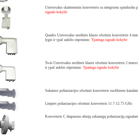
Universalus skaitmeninis konverteris su integruotu spinduoliu p
signalo kokybė
Quadro Universalus neeilinės klasės ofsetinis konverteris 4 im
lygio ir ypač aukšto stiprinimo.
Ypatinga signalo kokybė
Twin Universalus neeilinės klasės ofsetinis konverteris 2 imtu
ir ypač aukšto stiprinimo.
Ypatinga signalo kokybė
Sukamos poliarizacijos ofsetinis konverteris rusiškiems kanala
Linijnės poliarizacijos ofsetinis konverteris 11.7-12.75 GHz
Konverteris C diapazono abiejų sukamųjų poliarizacijų signalam