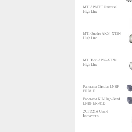
MTI AP8TFT Universal
High Line
MTI Quadro AK54-XT2N
High Line
MTI Twin AP82-XT2N
High Line
Panorama Circular LNBF
ER781D
Panorama KU-High-Band
LNBF ER781D
ZCFD21A Cband
konverteris