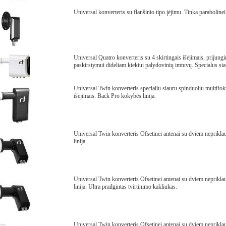
Universal konverteris su flanšinio tipo įėjimu. Tinka parabolinei
Universal Quatro konverteris su 4 skirtingais išėjimais, prijun
paskirstymui dideliam kiekiui palydovinių imtuvų. Specialus sia
Universal Twin konverteris specialiu siauru spinduoliu multifok
išėjimais. Back Pro kokybės linija.
Universal Twin konverteris Ofsetinei antenai su dviem neprikl
linija.
Universal Twin konverteris Ofsetinei antenai su dviem neprikl
linija. Ultra prailgintas tvirtinimo kakliukas.
Universal Twin konverteris Ofsetinei antenai su dviem neprikla