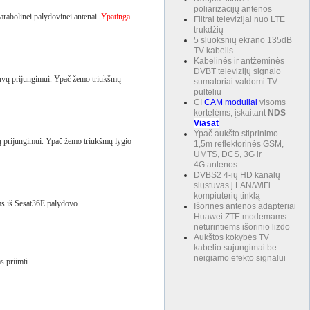
poliarizacijų antenos
arabolinei palydovinei antenai.
Ypatinga
Filtrai televizijai nuo LTE
trukdžių
5 sluoksnių ekrano 135dB
TV kabelis
Kabelinės ir antžeminės
DVBT televizijų signalo
tuvų prijungimui. Ypač žemo triukšmų
sumatoriai valdomi TV
pulteliu
CI
CAM
moduliai
visoms
kortelėms, įskaitant
NDS
Viasat
Ypač aukšto stiprinimo
vų prijungimui. Ypač žemo triukšmų lygio
1,5m reflektorinės GSM,
UMTS, DCS, 3G ir
4G antenos
DVBS2 4-ių HD kanalų
siųstuvas į LAN/WiFi
kompiuterių tinklą
ms iš Sesat36E palydovo.
Išorinės antenos adapteriai
Huawei ZTE modemams
neturintiems išorinio lizdo
Aukštos kokybės TV
kabelio sujungimai be
neigiamo efekto signalui
s priimti