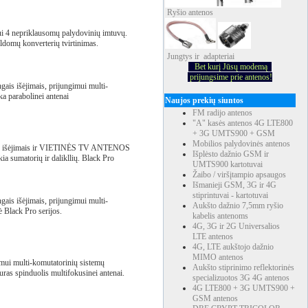
Ryšio
antenos
ui 4 nepriklausomų palydovinių imtuvų.
ildomų konverterių tvirtinimas.
Jungtys ir adapteriai
Bet kurį Jūsų modemą
prijungsime prie antenos!
ngais išėjimais, prijungimui multi-
a parabolinei antenai
Naujos prekių siuntos
FM radijo antenos
"A" kasės antenos 4G LTE800
+ 3G UMTS900 + GSM
Mobilios palydovinės antenos
mais išėjimais ir VIETINĖS TV ANTENOS
Išplėsto dažnio GSM ir
a sumatorių ir dalikllių. Black Pro
UMTS900 kartotuvai
Žaibo / viršįtampio apsaugos
Išmanieji GSM, 3G ir 4G
stiprintuvai - kartotuvai
ngais išėjimais, prijungimui multi-
Aukšto dažnio 7,5mm ryšio
 Black Pro serijos.
kabelis antenoms
4G, 3G ir 2G Universalios
LTE antenos
4G, LTE aukštojo dažnio
MIMO antenos
gimui multi-komutatorinių sistemų
Aukšto stiprinimo reflektorinės
uras spinduolis multifokusinei antenai.
specializuotos 3G 4G antenos
4G LTE800 + 3G UMTS900 +
GSM antenos