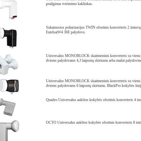
prailgintas tvirtinimo kakliukas.
Sukamosios poliarizacijos TWIN ofsetinis konverteris 2 imtuvų
EutelsatW4 36E palydovo.
Universalus MONOBLOCK skaitmeninis konverteris su vienu išė
dviems palydovams 4,3 laipsnių skirtumu arba mažai palydovine
Universalus MONOBLOCK skaitmeninis konverteris su vienu išė
dviems palydovams 6 laipsnių skirtumu. BlackPro kokybės linij
Quadro Universalus aukštos kokybės ofsetinis konverteris 4 im
OCTO Universalus aukštos kokybės ofsetinis konverteris 8 im