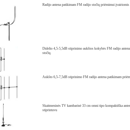
Radijo antena patikimam FM radijo stočių priėmimui įvairiomis 
Didelio 4,5-5,5dB stiprinimo aukštos kokybės FM radijo antena
stočių.
Aukšto 6,5-7,5dB stiprinimo FM radijo antena patikimam priėmi
Skaitmeninės TV kambarinė 33 cm omni tipo kompaktiška ant
stiprintuvu