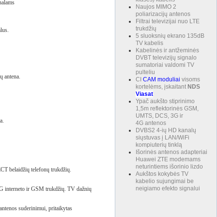
analams
Naujos MIMO 2
poliarizacijų antenos
Filtrai televizijai nuo LTE
trukdžių
lus.
5 sluoksnių ekrano 135dB
TV kabelis
Kabelinės ir antžeminės
DVBT televizijų signalo
sumatoriai valdomi TV
pulteliu
ų antena.
CI
CAM
moduliai
visoms
kortelėms, įskaitant
NDS
Viasat
Ypač aukšto stiprinimo
1,5m reflektorinės GSM,
UMTS, DCS, 3G ir
a.
4G antenos
DVBS2 4-ių HD kanalų
siųstuvas į LAN/WiFi
kompiuterių tinklą
Išorinės antenos adapteriai
Huawei ZTE modemams
neturintiems išorinio lizdo
CT belaidžių telefonų trukdžių.
Aukštos kokybės TV
kabelio sujungimai be
neigiamo efekto signalui
G interneto ir GSM trukdžių. TV dažnių
s antenos suderinimui, pritaikytas