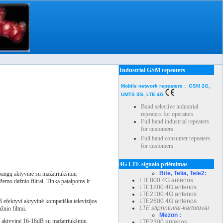
Industrial GSM repeaters
Mobile network repeaters : GSM 2G,
UMTS 3G, LTE 4G
Band selective industrial
repeaters for operators
Full band industrial repeaters
for customers
Full band consumer repeaters
for customers
4G LTE signalo priėmimas
Bitė, Telia, Tele2:
 bangų aktyvinė su mažatriukšmiu
LTE800 4G antenos
žemo dažnio filtrai. Tinka patalpoms ir
LTE1800 4G antenos
LTE2100 4G antenos
LTE2600 4G antenos
efektyvi aktyvinė kompatiška televizijos
LTE stiprintuvai-kartotuvai
nio filtrai.
Mezon :
ų aktyvinė 16-18dB su mažatriukšmiu
LTE2300 antenos