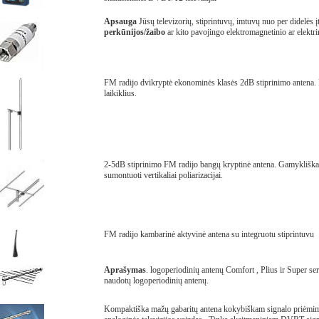
Apsauga
Jūsų televizorių, stiprintuvų, imtuvų nuo per didelės 
perkūnijos/žaibo
ar kito pavojingo elektromagnetinio ar elektri
FM radijo dvikryptė ekonominės klasės 2dB stiprinimo antena. P
laikiklius.
2-5dB stiprinimo FM radijo bangų kryptinė antena. Gamykliškai sk
sumontuoti vertikaliai poliarizacijai.
FM radijo kambarinė aktyvinė antena su integruotu stiprintuvu
Aprašymas
. logoperiodinių antenų Comfort , Plius ir Super se
naudotų logoperiodinių antenų.
Kompaktiška mažų gabaritų antena kokybiškam signalo priėmim