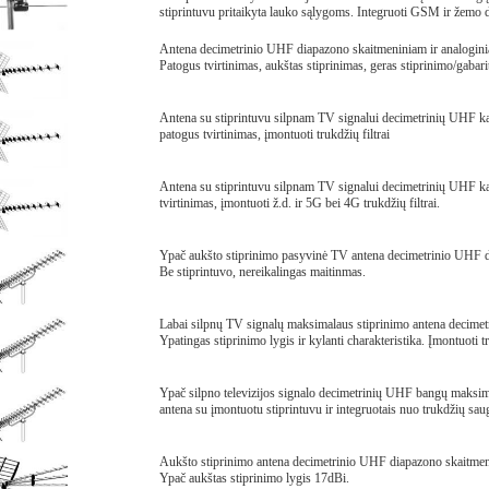
stiprintuvu pritaikyta lauko sąlygoms. Integruoti GSM ir žemo da
Antena decimetrinio UHF diapazono skaitmeniniam ir analogini
Patogus tvirtinimas, aukštas stiprinimas, geras stiprinimo/gabari
Antena su stiprintuvu silpnam TV signalui decimetrinių UHF kan
patogus tvirtinimas, įmontuoti trukdžių filtrai
Antena su stiprintuvu silpnam TV signalui decimetrinių UHF ka
tvirtinimas, įmontuoti ž.d. ir 5G bei 4G trukdžių filtrai.
Ypač aukšto stiprinimo pasyvinė TV antena decimetrinio UHF d
Be stiprintuvo, nereikalingas maitinmas.
Labai silpnų TV signalų maksimalaus stiprinimo antena decimet
Ypatingas stiprinimo lygis ir kylanti charakteristika. Įmontuoti tr
Ypač silpno televizijos signalo decimetrinių UHF bangų maksi
antena su įmontuotu stiprintuvu ir integruotais nuo trukdžių sauga
Aukšto stiprinimo antena decimetrinio UHF diapazono skaitmeni
Ypač aukštas stiprinimo lygis 17dBi.