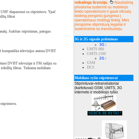
reikalinga licenzija.
Naudojimą
privaloma suderinti su mobiliojo
tinklo operatoriumi ir gauti oficialų
m UHF diapazonui su stiprintuvu. Ypač
leidimą įrenginio įjungimui į
žių filtrai
operatoriaus mobilųjį tinklą. Mes
įrengsime stiprintuvą legaliai ir
suderinsime su transliuotoju.
nalų. Aukštas stiprinimas, patogus
3G ir 2G signalo priėmimas
3G :
UMTS 900
ė kompatiška televizijos antena DVBT
UMTS 2100
2G :
GSM
tinei DVBT televizijai ir FM radijui su
DCS
 trikdžių filtras. Tinkama mobiliam
Mobilaus ryšio stiprintuvai
Stiprintuvai-retransliatoriai
(kartotuvai) GSM, UMTS, 3G
interneto ir mobiliojo ryšio
stiprintuvu.
NEBŪK BE RYŠIO !