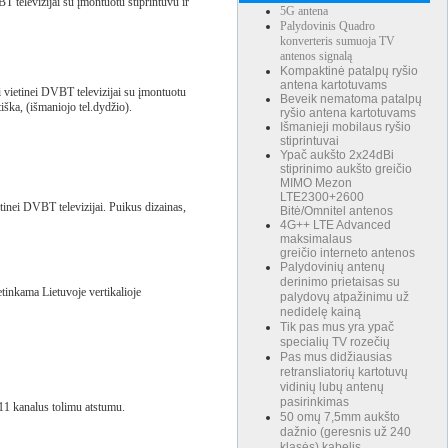
 televizijai su įmontuotu stiprintuvu ir
5G antena
Palydovinis Quadro
konverteris sumuoja TV
antenos signalą
Kompaktinė patalpų ryšio
antena kartotuvams
 vietinei DVBT televizijai su įmontuotu
Beveik nematoma patalpų
iška, (išmaniojo tel.dydžio).
ryšio antena kartotuvams
Išmanieji mobilaus ryšio
stiprintuvai
Ypač aukšto 2x24dBi
stiprinimo aukšto greičio
MIMO Mezon
LTE2300+2600
tinei DVBT televizijai. Puikus dizainas,
Bitė/Omnitel antenos
4G++ LTE Advanced
maksimalaus
greičio interneto antenos
Palydovinių antenų
derinimo prietaisas su
tinkama Lietuvoje vertikalioje
palydovų atpažinimu už
nedidelę kainą
Tik pas mus yra ypač
specialių TV rozečių
Pas mus didžiausias
retransliatorių kartotuvų
vidinių lubų antenų
pasirinkimas
-11 kanalus tolimu atstumu.
50 omų 7,5mm aukšto
dažnio (geresnis už 240
klasės) kabelis