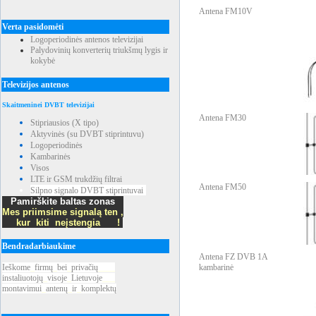
Antena FM10V
Verta pasidomėti
Logoperiodinės antenos televizijai
Palydovinių konverterių triukšmų lygis ir
kokybė
Televizijos antenos
Skaitmeninei DVBT televizijai
Antena FM30
Stipriausios (X tipo)
Aktyvinės (su DVBT stiprintuvu)
Logoperiodinės
Kambarinės
Visos
LTE ir GSM trukdžių filtrai
Antena FM50
Silpno signalo DVBT stiprintuvai
Pamirškite baltas zonas
Mes priimsime signalą ten ,
kur kiti neįstengia !
Bendradarbiaukime
Antena FZ DVB 1A
Ieškome
_
firmų
_
bei
_
privačių
____
kambarinė
instaliuotojų
_
visoje
_
Lietuvoje
___
montavimui
_
antenų
_
ir
_
komplektų