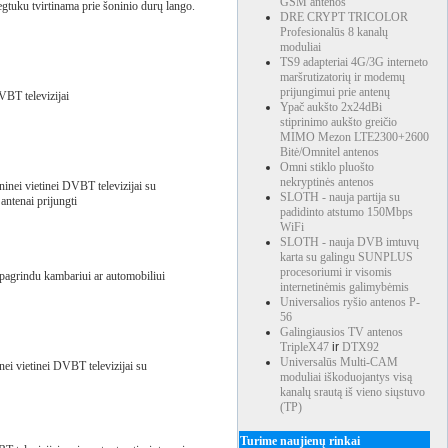
GSM antenos
tuku tvirtinama prie šoninio durų lango.
DRE CRYPT TRICOLOR
Profesionalūs 8 kanalų
moduliai
TS9 adapteriai 4G/3G interneto
maršrutizatorių ir modemų
prijungimui prie antenų
VBT televizijai
Ypač aukšto 2x24dBi
stiprinimo aukšto greičio
MIMO Mezon LTE2300+2600
Bitė/Omnitel antenos
Omni stiklo pluošto
nekryptinės antenos
inei vietinei DVBT televizijai su
SLOTH - nauja partija su
antenai prijungti
padidinto atstumo 150Mbps
WiFi
SLOTH - nauja DVB imtuvų
karta su galingu SUNPLUS
procesoriumi ir visomis
agrindu kambariui ar automobiliui
internetinėmis galimybėmis
Universalios ryšio antenos P-
56
Galingiausios TV antenos
TripleX47
ir
DTX92
Universalūs Multi-CAM
ei vietinei DVBT televizijai su
moduliai iškoduojantys visą
kanalų srautą iš vieno siųstuvo
(TP)
Turime naujienų rinkai