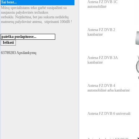
Antena FZ DVB 1C
Tai bent...
automobilinė
Mūsų specialistams teko garbė susipažinti su
naujausiu palydovinės technikos
stebuklu. Neįtikėtina, bet jau sukurta nedidelių
matmenų palydovinė antena, stiprinanti 100dB !
Antena FZ DVB 2
kambarinė
63789283 Apsilankymų
Antena FZ DVB 3A
kambarinė
Antena FZ DVB 4
automobilinė arba kambarinė
Antena FZ DVB 6 universali