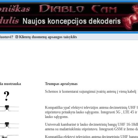
duotuvė?
Klientų duomenų apsaugos taisyklės
ža nuotrauka
Trumpas aprašymas
Schemos ir komentarai sujungimui įvairių antenų į vieną kabelį
Kompatiška ypač efektyvi televizijos antena decimetrinių UHF
stiprintuvu pritaikyta lauko sąlygoms. Integruoti 5G , LTE 45 ir 
lauko sąlygoms.
Universali kambarinė ir lauko decimetrinių bangų UHF 16-18dB 
antena su mažatriukšmiu stiprintuvu. Integruoti GSM ir žemo daž
Kompatiška efektyvi televizijos antena decimetrinių UHF bang