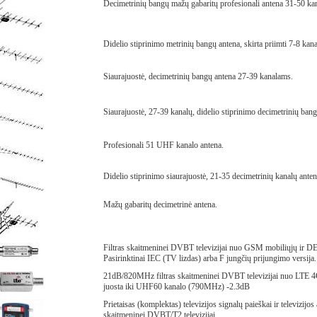
Decimetrinių bangų mažų gabaritų profesionali antena 31-50 k
Didelio stiprinimo metrinių bangų antena, skirta priimti 7-8 kana
Siaurajuostė, decimetrinių bangų antena 27-39 kanalams.
Siaurajuostė, 27-39 kanalų, didelio stiprinimo decimetrinių bang
Profesionali 51 UHF kanalo antena.
Didelio stiprinimo siaurajuostė, 21-35 decimetrinių kanalų anten
Mažų gabaritų decimetrinė antena.
Filtras skaitmeninei DVBT televizijai nuo GSM mobiliųjų ir DE
Pasirinktinai IEC (TV lizdas) arba F jungčių prijungimo versija.
21dB/820MHz filtras skaitmeninei DVBT televizijai nuo LTE 4
juosta iki UHF60 kanalo (790MHz) -2.3dB
Prietaisas (komplektas) televizijos signalų paieškai ir televizijo
skaitmeninei DVBT/T2 televizijai