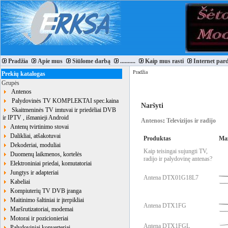
Pradžia
Apie mus
Siūlome darbą
..........
Kaip mus rasti
Internet par
Pradžia
Prekių katalogas
Grupės
Antenos
Palydovinės TV KOMPLEKTAI spec.kaina
Naršyti
Skaitmeninės TV imtuvai ir priedėliai DVB
ir IPTV , išmanieji Android
Antenos
:
Televizijos ir radijo
Antenų tvirtinimo stovai
Dalikliai, atšakotuvai
Produktas
Ma
Dekoderiai, moduliai
Kaip teisingai sujungti TV,
Duomenų laikmenos, kortelės
radijo ir palydovinę antenas?
Elektroniniai priedai, komutatoriai
Jungtys ir adapteriai
Antena DTX01G18L7
Kabeliai
Kompiuterių TV DVB įranga
Maitinimo šaltiniai ir įterpikliai
Antena DTX1FG
Maršrutizatoriai, modemai
Motorai ir pozicionieriai
Antena DTX1FGL
Palydoviniai konverteriai