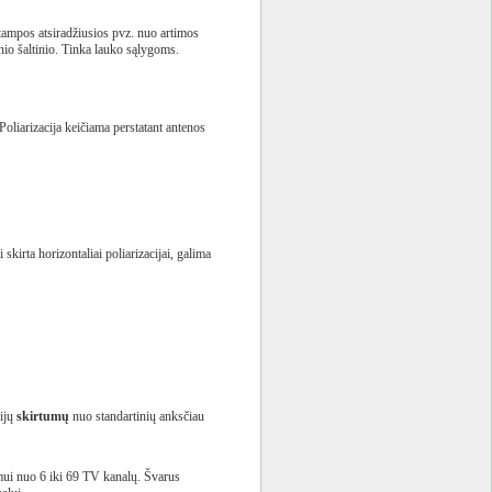
įtampos atsiradžiusios pvz. nuo artimos
nio šaltinio. Tinka lauko sąlygoms.
oliarizacija keičiama perstatant antenos
irta horizontaliai poliarizacijai, galima
rijų
skirtumų
nuo standartinių anksčiau
ui nuo 6 iki 69 TV kanalų. Švarus