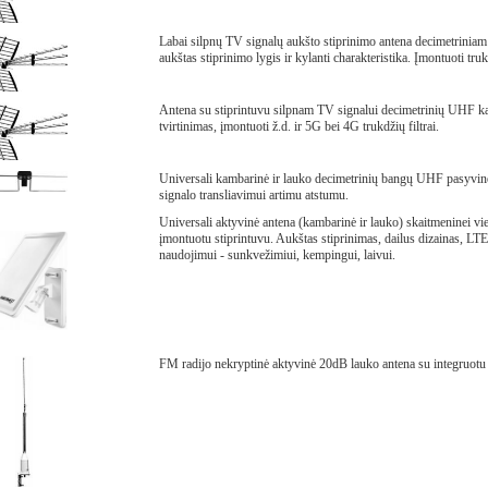
Labai silpnų TV signalų aukšto stiprinimo antena decimetrinia
aukštas stiprinimo lygis ir kylanti charakteristika. Įmontuoti trukd
Antena su stiprintuvu silpnam TV signalui decimetrinių UHF ka
tvirtinimas, įmontuoti ž.d. ir 5G bei 4G trukdžių filtrai.
Universali kambarinė ir lauko decimetrinių bangų UHF pasyvin
signalo transliavimui artimu atstumu.
Universali aktyvinė antena (kambarinė ir lauko) skaitmeninei vie
įmontuotu stiprintuvu. Aukštas stiprinimas, dailus dizainas, LTE
naudojimui - sunkvežimiui, kempingui, laivui.
FM radijo nekryptinė aktyvinė 20dB lauko antena su integruotu 