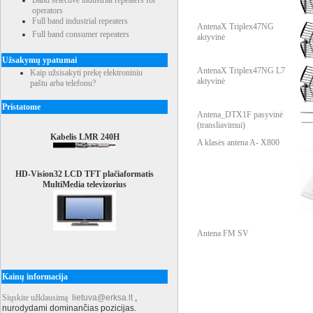
Band selective industrial repeaters for
operators
Full band industrial repeaters
AntenaX Triplex47NG
Full band consumer repeaters
aktyvinė
Užsakymų ypatumai
AntenaX Triplex47NG L7
Kaip užsisakyti prekę elektroniniu
aktyvinė
paštu arba telefonu?
Pristatome
Antena_DTX1F pasyvinė
(transliavimui)
Kabelis LMR 240H
A klasės antena A- X800
HD-Vision32 LCD TFT plačiaformatis
MultiMedia televizorius
Antena FM SV
Kainų informacija
Siųskite užklausimą
lietuva@erksa.lt
,
nurodydami dominančias pozicijas.