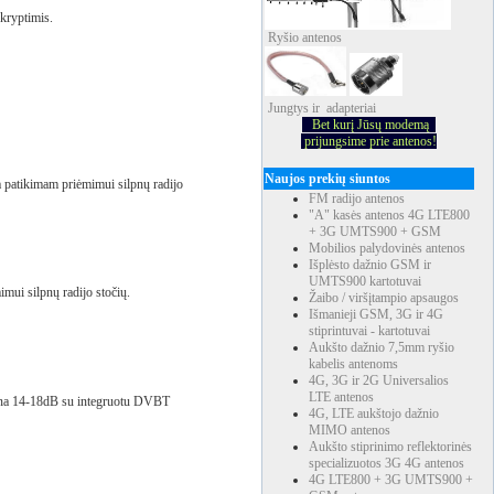
kryptimis.
Ryšio
antenos
Jungtys ir adapteriai
Bet kurį Jūsų modemą
prijungsime prie antenos!
Naujos prekių siuntos
 patikimam priėmimui silpnų radijo
FM radijo antenos
"A" kasės antenos 4G LTE800
+ 3G UMTS900 + GSM
Mobilios palydovinės antenos
Išplėsto dažnio GSM ir
UMTS900 kartotuvai
mui silpnų radijo stočių.
Žaibo / viršįtampio apsaugos
Išmanieji GSM, 3G ir 4G
stiprintuvai - kartotuvai
Aukšto dažnio 7,5mm ryšio
kabelis antenoms
4G, 3G ir 2G Universalios
LTE antenos
ena 14-18dB su integruotu DVBT
4G, LTE aukštojo dažnio
MIMO antenos
Aukšto stiprinimo reflektorinės
specializuotos 3G 4G antenos
4G LTE800 + 3G UMTS900 +