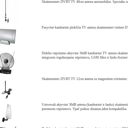
Skaitmeninės DVBT TV 40cm antena automobiliui. Specialiu seg
Pasyvinė kambarinė plokščia TV antena skaitmeninei vietinei D
Didelio stiprinimo aktyvinė 36dB kambarinė TV antena skaitmen
integruotu reguliuojamu stiprintuvu, GSM filtru ir lizdu išorinei 
Skaitmeninės DVBT TV 12cm antena su magnetiniu tvirtinimo p
Universali aktyvinė 30dB antena (kambarinė ir lauko) skaitmenin
įmontuotu stiprintuvu. Ypač puikus dizainas,labai kompaktiška.