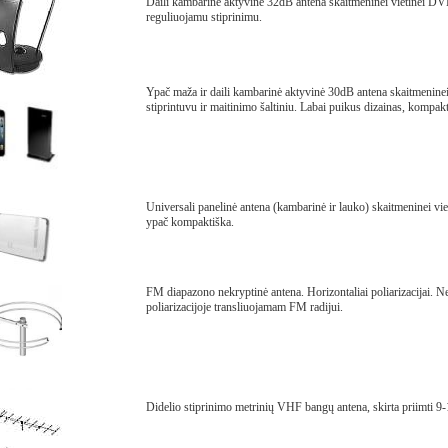
Daili kambarinė aktyvinė 32dB antena skaitmeninei vietinei DVBT
reguliuojamu stiprinimu.
Ypač maža ir daili kambarinė aktyvinė 30dB antena skaitmeninei
stiprintuvu ir maitinimo šaltiniu. Labai puikus dizainas, kompakt
Universali panelinė antena (kambarinė ir lauko) skaitmeninei vie
ypač kompaktiška.
FM diapazono nekryptinė antena. Horizontaliai poliarizacijai. Ne
poliarizacijoje transliuojamam FM radijui.
Didelio stiprinimo metrinių VHF bangų antena, skirta priimti 9