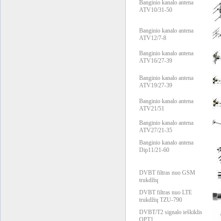
Banginio kanalo antena
ATV10/31-50
Banginio kanalo antena
ATV12/7-8
Banginio kanalo antena
ATV16/27-39
Banginio kanalo antena
ATV19/27-39
Banginio kanalo antena
ATV21/51
Banginio kanalo antena
ATV27/21-35
Banginio kanalo antena
Dip11/21-60
DVBT filtras nuo GSM
trukdžių
DVBT filtras nuo LTE
trukdžių TZU-790
DVBT/T2 signalo ieškiklis
OPT1