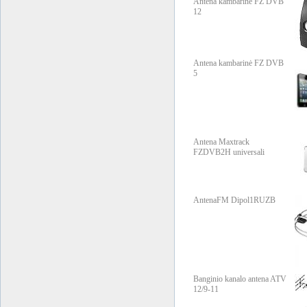
Antena kambarinė FZ DVB
12
Antena kambarinė FZ DVB
5
Antena Maxtrack
FZDVB2H universali
AntenaFM Dipol1RUZB
Banginio kanalo antena ATV
12/9-11