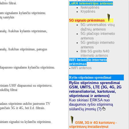
žnio filtrai.
LoRA telemetrijos antenos
Nekryptinės
Kryptinės
am signalams kylančiu stiprinimu.
tų santykis
5G signalo priėmimas
5G universalios visų
dažnių antenos
alų. Aukštas kylantis stiprinimas,
5G plačiojo interneto
antenos
5G greitojo interneto
antenos
nalų. Aukštas stiprinimas, patogus
Bitė 5G greito N40
interneto antenos
WiFi belaidžio interneto
priėmimas
iapazono signalams kylančiu stiprinimu.
WiFi antenos
●
Ryšio stiprinimo sprendimai
Ryšio stiprinimo sprendimai
riniam UHF diapazonui su stiprintuvu.
GSM, UMTS, LTE (3G, 4G, 2G
ukdžių filtrai
retransliatoriai, kartotuvai,
stiprintuvai ir antenos)
Kuo skiriasi ERKSA nuo
malaus stiprinimo aukšto jautrumo TV
daugumos ryšio stiprinimą
nčiais 5G ir 4G, bei ž.d. filtrais.
siūlančių įmonių (?)
niam signalui su kylančiu stiprinimu.
GSM, 3G ir 4G kartotuvų -
stiprintuvų instaliavimui