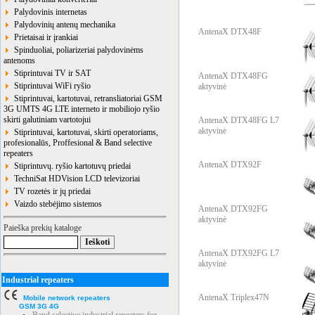
Palydovinis internetas
Palydovinių antenų mechanika
AntenaX DTX48F
Prietaisai ir įrankiai
Spinduoliai, poliarizeriai palydovinėms
antenoms
Stiprintuvai TV ir SAT
AntenaX DTX48FG
Stiprintuvai WiFi ryšio
aktyvinė
Stiprintuvai, kartotuvai, retransliatoriai GSM
3G UMTS 4G LTE interneto ir mobiliojo ryšio
skirti galutiniam vartotojui
AntenaX DTX48FG L7
aktyvinė
Stiprintuvai, kartotuvai, skirti operatoriams,
profesionalūs, Proffesional & Band selective
repeaters
AntenaX DTX92F
Stiprintuvų. ryšio kartotuvų priedai
TechniSat HDVision LCD televizoriai
TV rozetės ir jų priedai
Vaizdo stebėjimo sistemos
AntenaX DTX92FG
aktyvinė
Paieška prekių kataloge
AntenaX DTX92FG L7
aktyvinė
Industrial repeaters
AntenaX Triplex47N
Mobile network repeaters
GSM 3G 4G