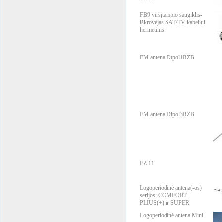
FB9 viršįtampio saugiklis-
iškrovėjas SAT/TV kabeliui
hermetinis
FM antena Dipol1RZB
FM antena Dipol3RZB
FZ 11
Logoperiodinė antena(-os)
serijos: COMFORT,
PLIUS(+) ir SUPER
Logoperiodinė antena Mini