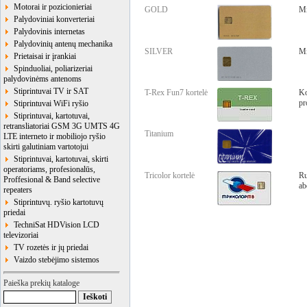
Motorai ir pozicionieriai
GOLD
Mi
Palydoviniai konverteriai
Palydovinis internetas
Palydovinių antenų mechanika
SILVER
Mi
Prietaisai ir įrankiai
Spinduoliai, poliarizeriai
palydovinėms antenoms
Stiprintuvai TV ir SAT
T-Rex Fun7 kortelė
Ko
pr
Stiprintuvai WiFi ryšio
Stiprintuvai, kartotuvai,
retransliatoriai GSM 3G UMTS 4G
Titanium
LTE interneto ir mobiliojo ryšio
skirti galutiniam vartotojui
Stiprintuvai, kartotuvai, skirti
operatoriams, profesionalūs,
Tricolor kortelė
Ru
Proffesional & Band selective
ab
repeaters
Stiprintuvų. ryšio kartotuvų
priedai
TechniSat HDVision LCD
televizoriai
TV rozetės ir jų priedai
Vaizdo stebėjimo sistemos
Paieška prekių kataloge