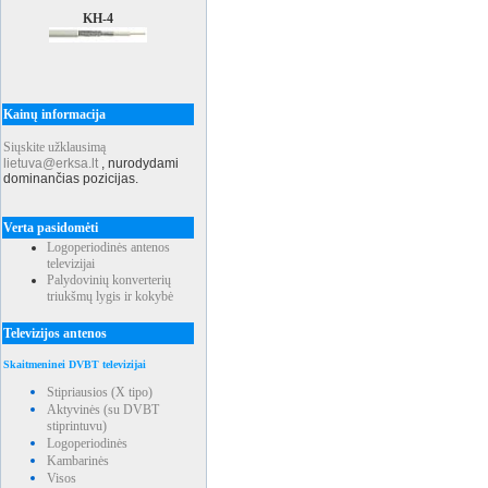
KH-4
Kainų informacija
Siųskite užklausimą
lietuva@erksa.lt
,
nurodydami
dominančias pozicijas.
Verta pasidomėti
Logoperiodinės antenos
televizijai
Palydovinių konverterių
triukšmų lygis ir kokybė
Televizijos antenos
Skaitmeninei DVBT televizijai
Stipriausios (X tipo)
Aktyvinės (su DVBT
stiprintuvu)
Logoperiodinės
Kambarinės
Visos