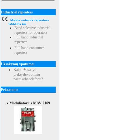
Industrial repeaters
Mobile network repeaters
GSM 3G 4G
Band selective industrial
repeaters for operators
Full band industrial
repeaters
Full band consumer
repeaters
Užsakymų ypatumai
Kaip užsisakyti
prekę elektroniniu
paštu arba telefonu?
Pristatome
x Moduliatorius MAV 2169