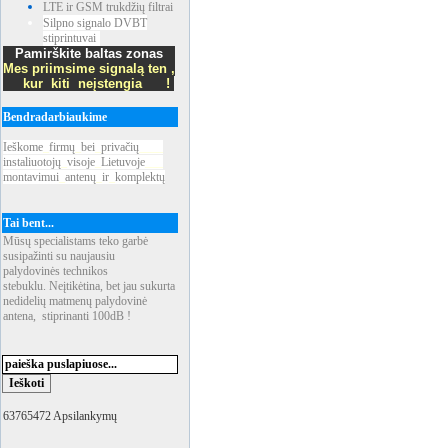
LTE ir GSM trukdžių filtrai
Silpno signalo DVBT
stiprintuvai
Pamirškite baltas zonas
Mes priimsime signalą ten ,
kur kiti neįstengia !
Bendradarbiaukime
Ieškome
_
firmų
_
bei
_
privačių
____
instaliuotojų
_
visoje
_
Lietuvoje
___
montavimui
_
antenų
_
ir
_
komplektų
Tai bent...
Mūsų specialistams teko garbė
susipažinti su naujausiu
palydovinės technikos
stebuklu. Neįtikėtina, bet jau sukurta
nedidelių matmenų palydovinė
antena, stiprinanti 100dB !
63765472 Apsilankymų