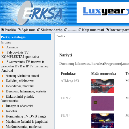
Pradžia
Apie mus
Siūlome darbą
..........
Kaip mus rasti
Internet par
Pradžia
Prekių katalogas
Grupės
Antenos
Palydovinės TV
Naršyti
KOMPLEKTAI spec.kaina
Skaitmeninės TV imtuvai ir
Duomenų laikmenos, kortelės
:
Programuojamos
priedėliai DVB ir IPTV , išmanieji
Android
Produktas
Maža nuotrauka
T
Antenų tvirtinimo stovai
Dalikliai, atšakotuvai
ATMega 163
Mi
Dekoderiai, moduliai
Duomenų laikmenos, kortelės
Elektroniniai priedai,
FUN 2
Mi
komutatoriai
Jungtys ir adapteriai
Kabeliai
FUN 4
Mi
Kompiuterių TV DVB įranga
Maitinimo šaltiniai ir įterpikliai
Maršrutizatoriai, modemai