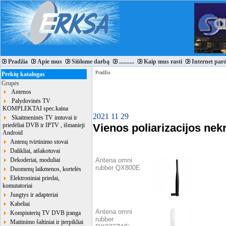
Pradžia
Apie mus
Siūlome darbą
..........
Kaip mus rasti
Internet par
Pradžia
Prekių katalogas
Grupės
Antenos
Palydovinės TV
KOMPLEKTAI spec.kaina
2021 11 29
Skaitmeninės TV imtuvai ir
priedėliai DVB ir IPTV , išmanieji
Vienos poliarizacijos ne
Android
Antenų tvirtinimo stovai
Dalikliai, atšakotuvai
Dekoderiai, moduliai
Antena omni
rubber QX800E
Duomenų laikmenos, kortelės
Elektroniniai priedai,
komutatoriai
Jungtys ir adapteriai
Kabeliai
Antena omni
Kompiuterių TV DVB įranga
rubber
Maitinimo šaltiniai ir įterpikliai