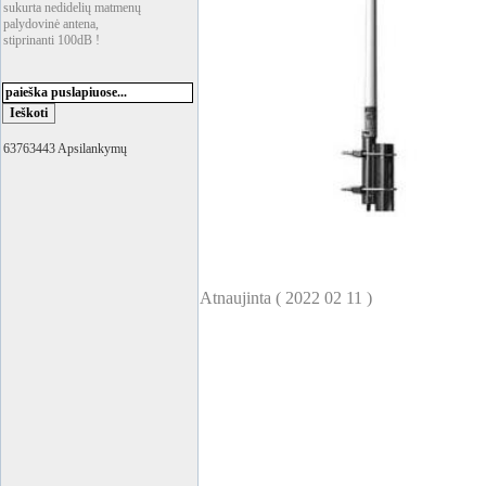
sukurta nedidelių matmenų
palydovinė antena,
stiprinanti 100dB !
63763443 Apsilankymų
Atnaujinta ( 2022 02 11 )