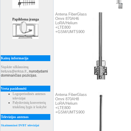
Antena FiberGlass
Omni 870AH6
Papildoma įranga
LoRA/Helium
+LTE800
+GSM/UMTS900
Kainų informacija
Siųskite užklausimą
lietuva@erksa.lt
,
nurodydami
dominančias pozicijas.
Verta pasidomėti
Logoperiodinės antenos
Antena FiberGlass
televizijai
Omni 870AH8
Palydovinių konverterių
LoRA/Helium
triukšmų lygis ir kokybė
+LTE800
+GSM/UMTS900
Televizijos antenos
Skaitmeninei DVBT televizijai