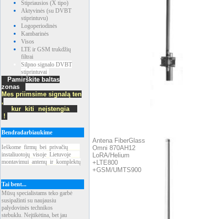
Stipriausios (X tipo)
Aktyvinės (su DVBT
stiprintuvu)
Logoperiodinės
Kambarinės
Visos
LTE ir GSM trukdžių
filtrai
Silpno signalo DVBT
stiprintuvai
Pamirškite baltas
zonas
Mes priimsime signalą ten
,
kur kiti neįstengia
!
Bendradarbiaukime
Antena FiberGlass
Ieškome
_
firmų
_
bei
_
privačių
____
Omni 870AH12
instaliuotojų
_
visoje
_
Lietuvoje
___
LoRA/Helium
montavimui
_
antenų
_
ir
_
komplektų
+LTE800
+GSM/UMTS900
Tai bent...
Mūsų specialistams teko garbė
susipažinti su naujausiu
palydovinės technikos
stebuklu. Neįtikėtina, bet jau