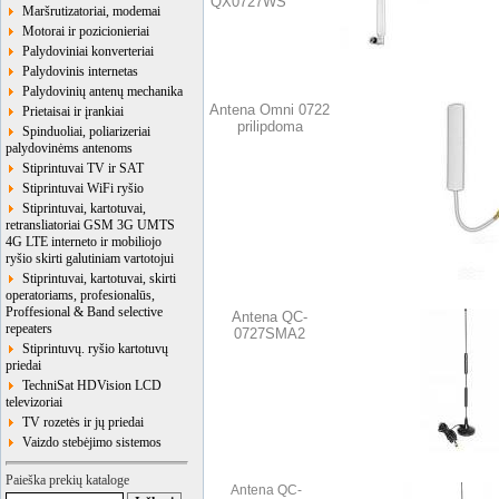
QX0727WS
Maršrutizatoriai, modemai
Motorai ir pozicionieriai
Palydoviniai konverteriai
Palydovinis internetas
Palydovinių antenų mechanika
Antena Omni 0722
Prietaisai ir įrankiai
prilipdoma
Spinduoliai, poliarizeriai
palydovinėms antenoms
Stiprintuvai TV ir SAT
Stiprintuvai WiFi ryšio
Stiprintuvai, kartotuvai,
retransliatoriai GSM 3G UMTS
4G LTE interneto ir mobiliojo
ryšio skirti galutiniam vartotojui
Stiprintuvai, kartotuvai, skirti
operatoriams, profesionalūs,
Proffesional & Band selective
Antena QC-
repeaters
0727SMA2
Stiprintuvų. ryšio kartotuvų
priedai
TechniSat HDVision LCD
televizoriai
TV rozetės ir jų priedai
Vaizdo stebėjimo sistemos
Paieška prekių kataloge
Antena QC-