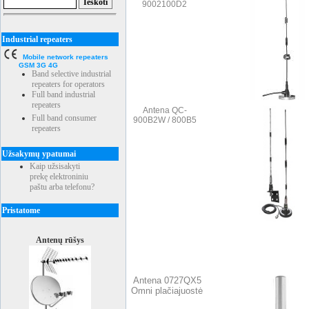
9002100D2
Industrial repeaters
Mobile network repeaters
GSM 3G 4G
Band selective industrial
repeaters for operators
Full band industrial
repeaters
Antena QC-
Full band consumer
900B2W / 800B5
repeaters
Užsakymų ypatumai
Kaip užsisakyti
prekę elektroniniu
paštu arba telefonu?
Pristatome
Antenų rūšys
Antena 0727QX5
Omni plačiajuostė