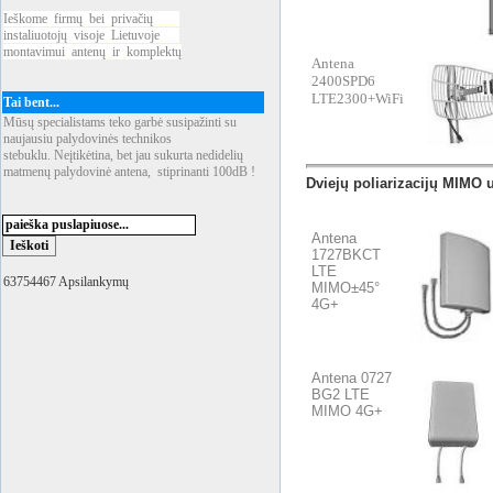
Ieškome
_
firmų
_
bei
_
privačių
____
instaliuotojų
_
visoje
_
Lietuvoje
___
montavimui
_
antenų
_
ir
_
komplektų
Antena
2400SPD6
LTE2300+WiFi
Tai bent...
Mūsų specialistams teko garbė susipažinti su
naujausiu palydovinės technikos
stebuklu. Neįtikėtina, bet jau sukurta nedidelių
matmenų palydovinė antena, stiprinanti 100dB !
Dviejų poliarizacijų MIMO 
Antena
1727BKCT
LTE
63754467 Apsilankymų
MIMO±45°
4G+
Antena 0727
BG2 LTE
MIMO 4G+