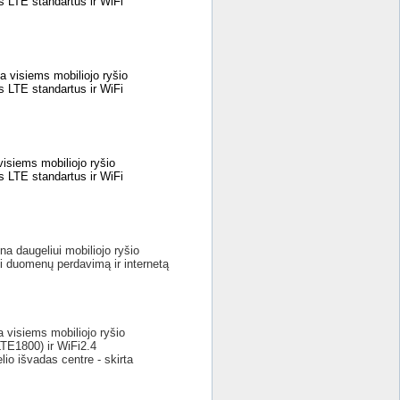
LTE standartus ir WiFi
a visiems mobiliojo ryšio
LTE standartus ir WiFi
isiems mobiliojo ryšio
LTE standartus ir WiFi
na daugeliui mobiliojo ryšio
i duomenų perdavimą ir internetą
 visiems mobiliojo ryšio
E1800) ir WiFi2.4
io išvadas centre - skirta