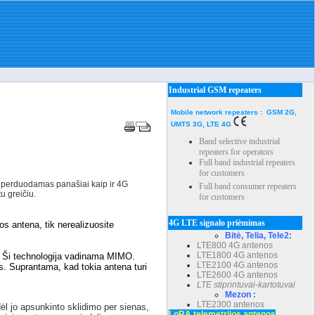
Industrial GSM repeaters
Mobile network repeaters : GSM 2G,
UMTS 3G, LTE 4G
Band selective industrial
repeaters for operators
Full band industrial repeaters
for customers
las perduodamas panašiai kaip ir 4G
Full band consumer repeaters
u greičiu.
for customers
4G LTE signalo priėmimas
os antena, tik nerealizuosite
Bitė, Telia, Tele2:
LTE800 4G antenos
LTE1800 4G antenos
ui. Ši technologija vadinama MIMO.
LTE2100 4G antenos
os. Suprantama, kad tokia antena turi
LTE2600 4G antenos
LTE stiprintuvai-kartotuvai
Mezon :
LTE2300 antenos
l jo apsunkinto sklidimo per sienas,
LoRA telemetrijos antenos