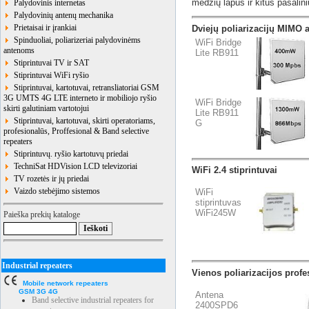
medžių lapus ir kitus pašali
Palydovinis internetas
Palydovinių antenų mechanika
Prietaisai ir įrankiai
Dviejų poliarizacijų MIMO
Spinduoliai, poliarizeriai palydovinėms
WiFi Bridge
antenoms
Lite RB911
Stiprintuvai TV ir SAT
Stiprintuvai WiFi ryšio
Stiprintuvai, kartotuvai, retransliatoriai GSM
3G UMTS 4G LTE interneto ir mobiliojo ryšio
WiFi Bridge
skirti galutiniam vartotojui
Lite RB911
Stiprintuvai, kartotuvai, skirti operatoriams,
G
profesionalūs, Proffesional & Band selective
repeaters
Stiprintuvų. ryšio kartotuvų priedai
TechniSat HDVision LCD televizoriai
WiFi 2.4 stiprintuvai
TV rozetės ir jų priedai
Vaizdo stebėjimo sistemos
WiFi
stiprintuvas
WiFi245W
Paieška prekių kataloge
Industrial repeaters
Vienos poliarizacijos profe
Mobile network repeaters
GSM 3G 4G
Antena
Band selective industrial repeaters for
2400SPD6