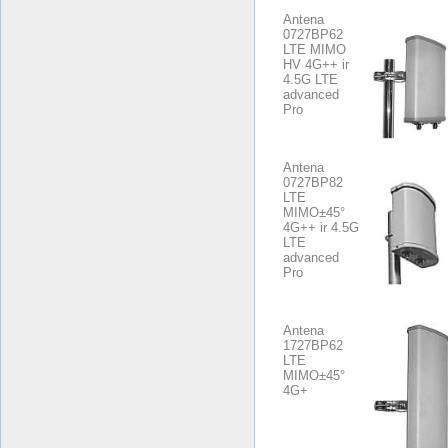
Antena
0727BP62
LTE MIMO
HV 4G++ ir
4.5G LTE
advanced
Pro
Antena
0727BP82
LTE
MIMO±45°
4G++ ir 4.5G
LTE
advanced
Pro
Antena
1727BP62
LTE
MIMO±45°
4G+