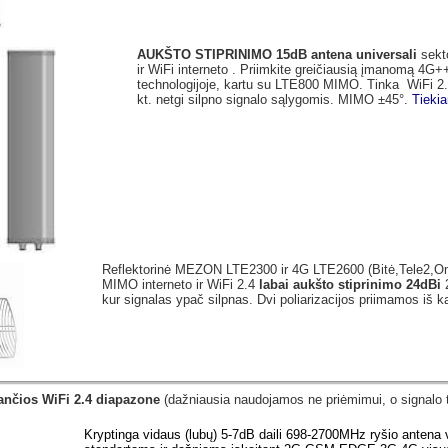
AUKŠTO STIPRINIMO 15dB antena universali
sekt
ir WiFi interneto . Priimkite greičiausią įmanomą 4G+
technologijoje, kartu su LTE800 MIMO. Tinka WiFi 2.4
kt. netgi silpno signalo sąlygomis. MIMO ±45°.
Tieki
Reflektorinė MEZON LTE2300 ir 4G LTE2600 (Bitė,Tele2,Omn
MIMO interneto ir WiFi 2.4
labai aukšto stiprinimo 24dBi
2
kur signalas ypač silpnas. Dvi poliarizacijos priimamos iš ka
iančios WiFi 2.4 diapazone
(dažniausia naudojamos ne priėmimui, o signalo t
Kryptinga vidaus (lubų) 5-7dB daili 698-2700MHz ryšio antena v