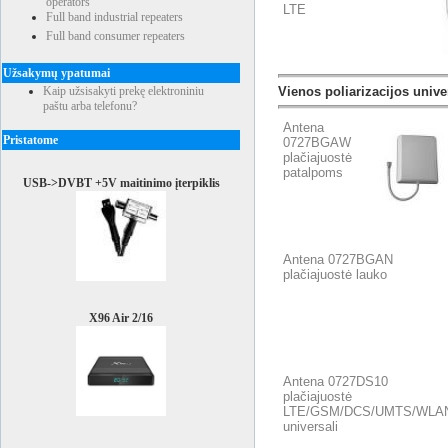
operators
LTE
Full band industrial repeaters
Full band consumer repeaters
Užsakymų ypatumai
Vienos poliarizacijos univ
Kaip užsisakyti prekę elektroniniu
paštu arba telefonu?
Antena
Pristatome
0727BGAW
plačiajuostė
patalpoms
USB->DVBT +5V maitinimo įterpiklis
Antena 0727BGAN
plačiajuostė lauko
X96 Air 2/16
Antena 0727DS10
plačiajuostė
LTE/GSM/DCS/UMTS/WLA
universali