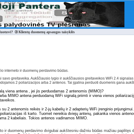
duotuvė?
Klientų duomenų apsaugos taisyklės
džio interneto ir duomenų perdavimo būdas.
iasi savo greitaveika. Aukščiausio lygio ir aukščiausios greitaveikos WiFi 2.4 signa
ojamos 2 poliarizacijos arba 2 antenos. Tai įgalina perduoti duomenis gana aukšt
alą viena antena , jei jis perduodamas 2 antenomis (MIMO)?
arba MIMO antena perduodamą WiFi signalą priimti ir viena vienos poliarizacij
taveikos.
s su 2 antenomis reikės ir 2-jų kabelių ir 2 adapterių WiFi įrenginio prijungim
 poliarizacijas iš karto. Tuomet nereikia dviejų antenų, pakanka vienos anten
ungiama 2 kabeliais. Tokios antenos vadinamos MIMO.
eto ir duomenų perdavimo dvigubai aukštesniu dažniu būdas mažiau paplitęs dė