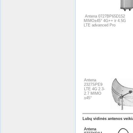
Antena 0727BP65D152
MIMO±45° 4G++ ir 4.5G
LTE advanced Pro
Antena
2327SPE9
LTE 4G 2.3-
2.7 MIMO
±45°
Lubų vidinės antenos veik
Antena