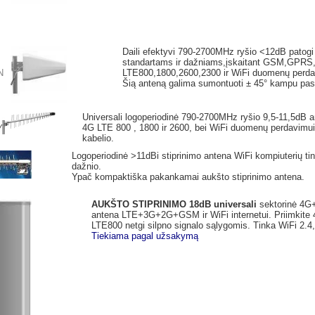
Daili efektyvi 790-2700MHz ryšio <12dB patogi 
standartams ir dažniams,įskaitant GSM,GPR
N
LTE800,1800,2600,2300 ir WiFi duomenų perdavi
Šią anteną galima sumontuoti ± 45° kampu pas
Universali logoperiodinė 790-2700MHz ryšio 9,5-11,5d
4G LTE 800 , 1800 ir 2600, bei WiFi duomenų perdavimui 
kabelio.
Logoperiodinė >11dBi stiprinimo antena WiFi kompiuterių tin
dažnio.
Ypač kompaktiška pakankamai aukšto stiprinimo antena.
AUKŠTO STIPRINIMO 18dB
universali
sektorinė 4G++
antena LTE+3G+2G+GSM ir WiFi internetui. Priimkite 4G
LTE800 netgi silpno signalo sąlygomis. Tinka WiFi 2.4, 
Tiekiama pagal užsakymą