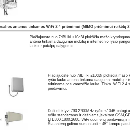
ersalios antenos tinkamos WiFi 2.4 priėmimui (MIMO priėmimui reikėtų 2-
Plačiajuostė nuo 7dBi iki ≤10dBi plokščia mažo kryptingum
antena tinkama daugumai mobilių ir internetinio ryšio įrangos
lauko ir patalpų sąlygomis
Plačiajuostė nuo 7dBi iki ≤10dBi plokščia maž
ryšio lauko antena tinkama daugumai mobilių ir in
tvirtinama prie vamzdžio lauke. Tinka WiFi 2.4 
perdavimui.
Daili efektyvi 790-2700MHz ryšio <10dB patogi a
ryšio standartams ir dažniams,įskaitant GSM
N
LTE800,1800,2600, WiFi duomenų perdavimą ir i
Šią anteną galima sumontuoti ± 45° kampu pasu