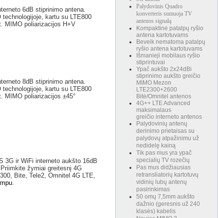
Palydovinis Quadro
erneto 6dB stiprinimo antena.
konverteris sumuoja TV
 technologijoje, kartu su LTE800
antenos signalą
t. MIMO poliarizacijos H+V
Kompaktinė patalpų ryšio
antena kartotuvams
Beveik nematoma patalpų
ryšio antena kartotuvams
Išmanieji mobilaus ryšio
stiprintuvai
Ypač aukšto 2x24dBi
stiprinimo aukšto greičio
erneto 8dB stiprinimo antena.
MIMO Mezon
 technologijoje, kartu su LTE800
LTE2300+2600
. MIMO poliarizacijos ±45°
Bitė/Omnitel antenos
4G++ LTE Advanced
maksimalaus
greičio interneto antenos
Palydovinių antenų
derinimo prietaisas su
palydovų atpažinimu už
nedidelę kainą
Tik pas mus yra ypač
specialių TV rozečių
3G ir WiFi interneto aukšto 16dB
Pas mus didžiausias
Priimkite žymiai greitesnį 4G
retransliatorių kartotuvų
300, Bite, Tele2, Omnitel 4G LTE,
vidinių lubų antenų
ampu
.
pasirinkimas
50 omų 7,5mm aukšto
dažnio (geresnis už 240
klasės) kabelis