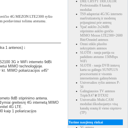
DRE CRYPT TRICOLOR
Profesionalūs 8 kanalų
moduliai
TS9 adapteriai 4G/3G interneto
o greičio 4G MEZON LTE2300 ryšio
maršrutizatorių ir modemų
am perdavimui tolimu atstumu.
prijungimui prie antenų
Ypač aukšto 2x24dBi
stiprinimo aukšto greičio
MIMO Mezon LTE2300+2600
Bitė/Omnitel antenos
Omni stiklo pluošto
ka 1 antenos)
:
nekryptinės antenos
SLOTH - nauja partija su
padidinto atstumo 150Mbps
WiFi
100 3G ir WiFi interneto 9dBi
SLOTH - nauja DVB imtuvų
etui MIMO technologijoje.
karta su galingu SUNPLUS
 kt. MIMO poliarizacijos ±45°
procesoriumi ir visomis
internetinėmis galimybėmis
Universalios ryšio antenos P-
56
Galingiausios TV antenos
TripleX47
ir
DTX92
rneto 8dB stiprinimo antena.
Universalūs Multi-CAM
 žymiai greitesnį 4G internetą MIMO
moduliai iškoduojantys visą
mnitel 4G LTE.
kanalų srautą iš vieno siųstuvo
 kaip 1 poliarizacijos
(TP)
Turime naujienų rinkai
5G antena