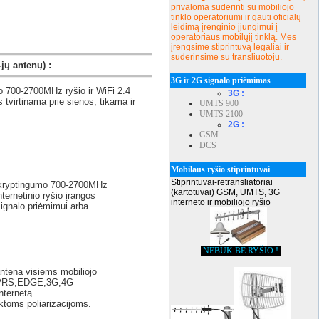
privaloma suderinti su mobiliojo
tinklo operatoriumi ir gauti oficialų
leidimą įrenginio įjungimui į
operatoriaus mobilųjį tinklą. Mes
įrengsime stiprintuvą legaliai ir
suderinsime su transliuotoju.
jų antenų) :
3G ir 2G signalo priėmimas
o 700-2700MHz ryšio ir WiFi 2.4
3G :
 tvirtinama prie sienos, tikama ir
UMTS 900
UMTS 2100
2G :
GSM
DCS
Mobilaus ryšio stiprintuvai
Stiprintuvai-retransliatoriai
o kryptingumo 700-2700MHz
(kartotuvai) GSM, UMTS, 3G
ternetinio ryšio įrangos
interneto ir mobiliojo ryšio
signalo priėmimui arba
NEBŪK BE RYŠIO !
ntena visiems mobiliojo
,GPRS,EDGE,3G,4G
nternetą.
ktoms poliarizacijoms.