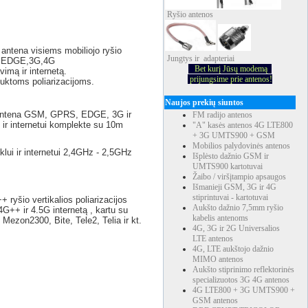
Ryšio
antenos
antena visiems mobiliojo ryšio
Jungtys ir adapteriai
S,EDGE,3G,4G
Bet kurį Jūsų modemą
mą ir internetą.
prijungsime prie antenos!
uktoms poliarizacijoms.
Naujos prekių siuntos
B antena GSM, GPRS, EDGE, 3G ir
FM radijo antenos
ir internetui komplekte su 10m
"A" kasės antenos 4G LTE800
+ 3G UMTS900 + GSM
Mobilios palydovinės antenos
klui ir internetui 2,4GHz - 2,5GHz
Išplėsto dažnio GSM ir
UMTS900 kartotuvai
Žaibo / viršįtampio apsaugos
Išmanieji GSM, 3G ir 4G
stiprintuvai - kartotuvai
 ryšio vertikalios poliarizacijos
Aukšto dažnio 7,5mm ryšio
++ ir 4.5G internetą , kartu su
kabelis antenoms
Mezon2300, Bite, Tele2, Telia ir kt.
4G, 3G ir 2G Universalios
LTE antenos
4G, LTE aukštojo dažnio
MIMO antenos
Aukšto stiprinimo reflektorinės
specializuotos 3G 4G antenos
4G LTE800 + 3G UMTS900 +
GSM antenos