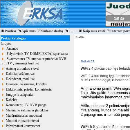
Pradžia
Apie mus
Siūlome darbą
..........
Kaip mus rasti
Internet par
Pradžia
Prekių katalogas
Grupės
Antenos
Palydovinės TV KOMPLEKTAI spec.kaina
Skaitmeninės TV imtuvai ir priedėliai DVB
2018 04 25
ir IPTV , išmanieji Android
Antenų tvirtinimo stovai
WiFi
2.4 plačiai paplitęs belai
Dalikliai, atšakotuvai
WiFi 2.4 turi daug lygių ir skir
Dekoderiai, moduliai
MIMO technologija, kuomet naud
Duomenų laikmenos, kortelės
Ar įmanoma priimti WiFi sign
Elektroniniai priedai, komutatoriai
Taip, Jūs galite 2 antenomis 
Jungtys ir adapteriai
maksimalaios įmanomos grei
Kabeliai
Kompiuterių TV DVB įranga
Aišku priimant 2 poliarizacija
Yra antenų, kurios priima abi
Maitinimo šaltiniai ir įterpikliai
2 prijungimus ir turi būti j
Maršrutizatoriai, modemai
Motorai ir pozicionieriai
Palydoviniai konverteriai
WiFi
5.8 yra belaidžio intern