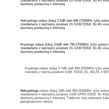
standartams ir dažniams,įskaitant 2G GSM EDGE 3G 4G visus 
duomenų perdavimą ir internetą
Nekryptinga vidaus (lubų) 2-5dB daili 698-2700MHz ryšio anten
standartams ir dažniams,įskaitant 2G GSM EDGE 3G 4G visus 
duomenų perdavimą ir internetą
Kryptinga vidaus (lubų) 3-6dB daili 790-2700MHz ryšio antena v
standartams ir dažniams,įskaitant 2G GSM EDGE 3G 4G visus 
duomenų perdavimą ir internetą
Kryptinga vidaus (lubų) 5-7dBi daili 800-2500MHz ryšio ante
standartų ir dažnių,įskaitant GSM, EDGE,3G, 4GLTE ir WiF
Nekryptinga
vidaus (lubų) 3dBi daili 800-2500MHz ryšio antena
standartams ir dažniams,įskaitant GSM GPRS EDGE 3G 4G(LT
duomenų perdavimą ir internetą. Tradicinis lubų antenoms kabel
pakabinamoms luboms.