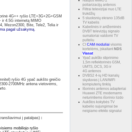
Naujos MIMO 2
poliarizacijų antenos
Filtrai televizijai nuo LTE
trukdžių
orinė 4G++ ryšio LTE+3G+2G+GSM
5 sluoksnių ekrano 135dB
+ ir 4.5G internetą MIMO
TV kabelis
, Mezon2300, Bite, Tele2, Telia ir
Kabelinės ir antžeminės
ama pagal užsakymą.
DVBT televizijų signalo
sumatoriai valdomi TV
pulteliu
CI
CAM
moduliai
visoms
kortelėms, įskaitant
NDS
Viasat
Ypač aukšto stiprinimo
1,5m reflektorinės GSM,
UMTS, DCS, 3G ir
4G antenos
DVBS2 4-ių HD kanalų
itel) ryšio 4G ypač aukšto greičio
siųstuvas į LAN/WiFi
300-2700MHz antena vietovėms,
kompiuterių tinklą
rto.
Išorinės antenos adapteriai
Huawei ZTE modemams
neturintiems išorinio lizdo
Aukštos kokybės TV
kabelio sujungimai be
neigiamo efekto signalui
ransliavimui į patalpas)
:
isiems mobiliojo ryšio