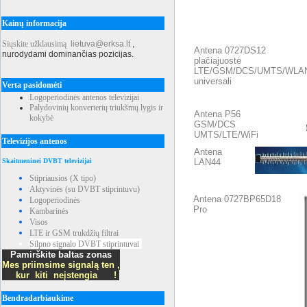
Kainų informacija
Siųskite užklausimą
lietuva@erksa.lt
,
Antena 0727DS12
nurodydami dominančias pozicijas.
plačiajuostė
LTE/GSM/DCS/UMTS/WLA
universali
Verta pasidomėti
Logoperiodinės antenos televizijai
Palydovinių konverterių triukšmų lygis ir
Antena P56
kokybė
GSM/DCS
UMTS/LTE/WiFi
Televizijos antenos
Antena
LAN44
Skaitmeninei DVBT televizijai
Stipriausios (X tipo)
Aktyvinės (su DVBT stiprintuvu)
Antena 0727BP65D18
Logoperiodinės
Pro
Kambarinės
Visos
LTE ir GSM trukdžių filtrai
Silpno signalo DVBT stiprintuvai
Pamirškite baltas zonas
Mes priimsime signalą ten ,
kur kiti neįstengia !
Bendradarbiaukime