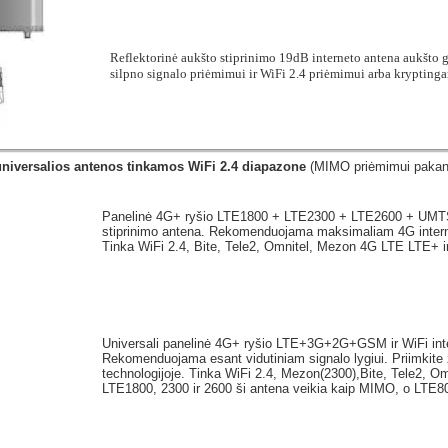
Reflektorinė aukšto stiprinimo 19dB interneto antena aukšt
silpno signalo priėmimui ir WiFi 2.4 priėmimui arba krypting
universalios antenos tinkamos WiFi 2.4 diapazone
(MIMO priėmimui pakan
Panelinė 4G+ ryšio LTE1800 + LTE2300 + LTE2600 + UMTS2
stiprinimo antena. Rekomenduojama maksimaliam 4G intern
Tinka WiFi 2.4, Bite, Tele2, Omnitel, Mezon 4G LTE LTE+ ir
Universali panelinė 4G+ ryšio LTE+3G+2G+GSM ir WiFi inte
Rekomenduojama esant vidutiniam signalo lygiui. Priimkite
technologijoje. Tinka WiFi 2.4, Mezon(2300),Bite, Tele2, O
LTE1800, 2300 ir 2600 ši antena veikia kaip MIMO, o LTE800