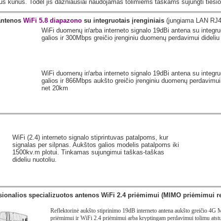
nius kūnus. Todėl jis dažniausiai naudojamas tolimiems taškams sujungti ties
 antenos
WiFi 5.8 diapazono
su integruotais įrenginiais
(jungiama LAN RJ4
WiFi duomenų ir/arba interneto signalo 19dBi antena su integ
galios ir 300Mbps greičio įrenginiu duomenų perdavimui dideliu 
WiFi duomenų ir/arba interneto signalo 19dBi antena su inte
galios ir 866Mbps aukšto greičio įrenginiu duomenų perdavimui d
net 20km
WiFi (2.4) interneto signalo stiprintuvas patalpoms, kur
signalas per silpnas. Aukštos galios modelis patalpoms iki
1500kv.m plotui. Tinkamas sujungimui taškas-taškas
dideliu nuotoliu.
sionalios specializuotos antenos WiFi 2.4 priėmimui (MIMO priėmimui rei
Reflektorinė aukšto stiprinimo 19dB interneto antena aukšto greičio 4
priėmimui
ir WiFi 2.4 priėmimui arba kryptingam perdavimui tolimu ats