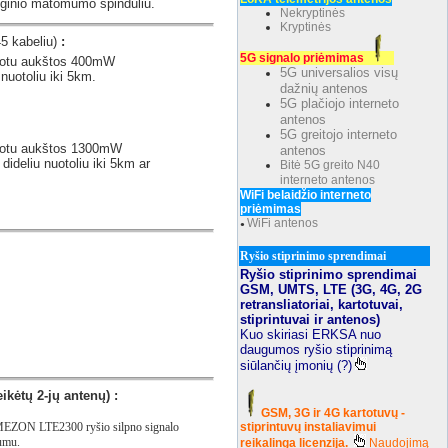
ioginio matomumo spinduliu.
Nekryptinės
Kryptinės
5 kabeliu)
:
5G signalo priėmimas
ruotu aukštos 400mW
5G universalios visų
nuotoliu iki 5km.
dažnių antenos
5G plačiojo interneto
antenos
5G greitojo interneto
gruotu aukštos 1300mW
antenos
ideliu nuotoliu iki 5km ar
Bitė 5G greito N40
interneto antenos
WiFi belaidžio interneto
priėmimas
WiFi antenos
●
Ryšio stiprinimo sprendimai
Ryšio stiprinimo sprendimai
GSM, UMTS, LTE (3G, 4G, 2G
retransliatoriai, kartotuvai,
stiprintuvai ir antenos)
Kuo skiriasi ERKSA nuo
daugumos ryšio stiprinimą
siūlančių įmonių (?)
kėtų 2-jų antenų) :
GSM, 3G ir 4G kartotuvų -
G MEZON LTE2300 ryšio silpno signalo
stiprintuvų instaliavimui
tumu.
reikalinga licenzija.
Naudojimą