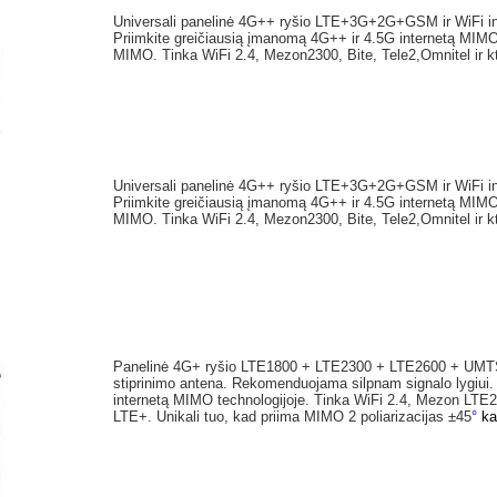
Universali panelinė 4G++ ryšio LTE+3G+2G+GSM ir WiFi int
Priimkite greičiausią įmanomą 4G++ ir 4.5G internetą MIMO
MIMO. Tinka WiFi 2.4, Mezon2300, Bite, Tele2,Omnitel ir k
Universali panelinė 4G++ ryšio LTE+3G+2G+GSM ir WiFi int
Priimkite greičiausią įmanomą 4G++ ir 4.5G internetą MIMO
MIMO. Tinka WiFi 2.4, Mezon2300, Bite, Tele2,Omnitel ir kt
Panelinė 4G+ ryšio LTE1800 + LTE2300 + LTE2600 + UMTS 
stiprinimo antena. Rekomenduojama silpnam signalo lygiui. 
internetą MIMO technologijoje. Tinka WiFi 2.4, Mezon LTE2
LTE+. Unikali tuo, kad priima MIMO 2 poliarizacijas ±45
°
k