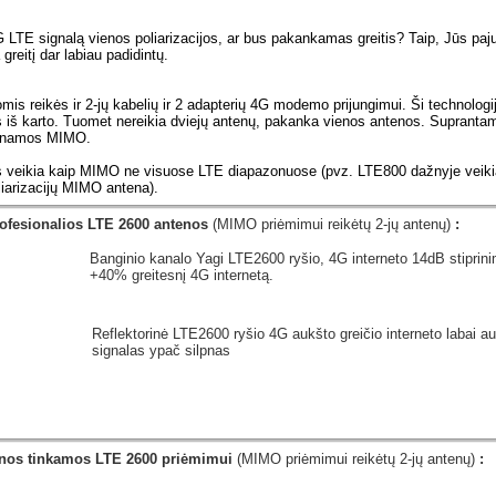
LTE signalą vienos poliarizacijos, ar bus pakankamas greitis? Taip, Jūs pajusi
 greitį dar labiau padidintų.
nomis reikės ir 2-jų kabelių ir 2 adapterių 4G modemo prijungimui. Ši technol
as iš karto. Tuomet nereikia dviejų antenų, pakanka vienos antenos. Suprantama,
adinamos MIMO.
os veikia kaip MIMO ne visuose LTE diapazonuose (pvz. LTE800 dažnyje veikia
oliarizacijų MIMO antena).
rofesionalios LTE 2600 antenos
(MIMO priėmimui reikėtų 2-jų antenų)
:
Banginio kanalo Yagi LTE2600 ryšio, 4G interneto 14dB stiprin
+40% greitesnį 4G internetą.
Reflektorinė LTE2600 ryšio 4G aukšto greičio interneto labai a
signalas ypač silpnas
tenos tinkamos LTE 2600 priėmimui
(MIMO priėmimui reikėtų 2-jų antenų)
: