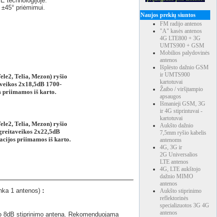
E technologijoje.
O ±45° priėmimui.
Naujos prekių siuntos
FM radijo antenos
"A" kasės antenos
4G LTE800 + 3G
UMTS900 + GSM
Mobilios palydovinės
antenos
Išplėsto dažnio GSM
ir UMTS900
ele2, Telia, Mezon) ryšio
kartotuvai
aveikos 2x18,5dB 1700-
Žaibo / viršįtampio
s priimamos iš karto.
apsaugos
Išmanieji GSM, 3G
ir 4G stiprintuvai -
kartotuvai
ele2, Telia, Mezon) ryšio
Aukšto dažnio
 greitaveikos 2x22,5dB
7,5mm ryšio kabelis
acijos priimamos iš karto.
antenoms
4G, 3G ir
2G Universalios
LTE antenos
4G, LTE aukštojo
dažnio MIMO
antenos
ka 1 antenos)
:
Aukšto stiprinimo
reflektorinės
specializuotos 3G 4G
antenos
o 8dB stiprinimo antena. Rekomenduojama