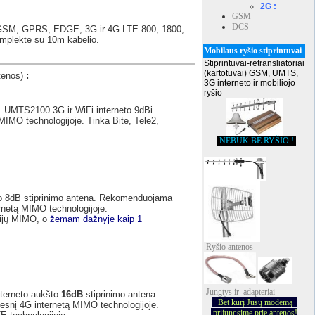
2G :
GSM
DCS
a GSM, GPRS, EDGE, 3G ir 4G LTE 800, 1800,
omplekte su 10m kabelio.
Mobilaus ryšio stiprintuvai
Stiprintuvai-retransliatoriai
(kartotuvai) GSM, UMTS,
tenos)
:
3G interneto ir mobiliojo
ryšio
UMTS2100 3G ir WiFi interneto 9dBi
IMO technologijoje. Tinka Bite, Tele2,
NEBŪK BE RYŠIO !
o 8dB stiprinimo antena. Rekomenduojama
ernetą MIMO technologijoje.
cijų MIMO, o
žemam dažnyje kaip 1
Ryšio
antenos
Jungtys ir adapteriai
terneto aukšto
16dB
stiprinimo antena.
Bet kurį Jūsų modemą
tesnį 4G internetą MIMO technologijoje.
prijungsime prie antenos!