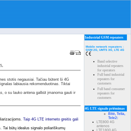
Industrial GSM repeaters
Mobile network repeaters :
GSM 2G, UMTS 3G, LTE 4G
Band selective
5
.
industrial repeaters
for operators
Full band industrial
repeaters for
nes stotis negausiai. Tačiau būtent ši 4G
customers
ignalas labiausia rekomenduotinas. Tiktai
Full band consumer
as, o su lauko antena galbūt įmanoma gauti ir
repeaters for
customers
4G LTE signalo priėmimas
Bitė, Telia,
Tele2:
liarizacijoms.
Taip 4G LTE interneto greitis gali
LTE800 4G
antenos
. Tai būtų idealus signalo poliariškumų
LTE1800 4G