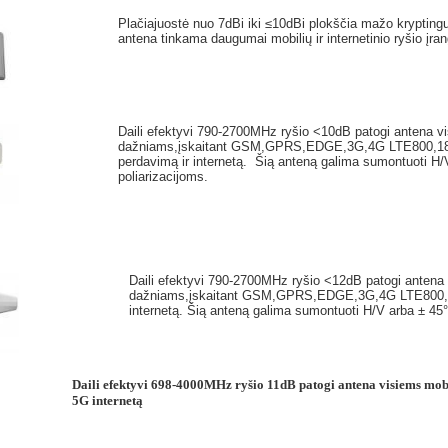
Plačiajuostė nuo 7dBi iki ≤10dBi plokščia mažo kryptin
antena tinkama daugumai mobilių ir internetinio ryšio įra
Daili efektyvi 790-2700MHz ryšio <10dB patogi antena vi
dažniams,įskaitant GSM,GPRS,EDGE,3G,4G LTE800,180
perdavimą ir internetą.
Šią anteną
galima sumontuoti H
poliarizacijoms.
Daili efektyvi 790-2700MHz ryšio <12dB patogi antena 
dažniams,įskaitant GSM,GPRS,EDGE,3G,4G LTE800,1
internetą. Šią anteną galima sumontuoti H/V arba ± 4
Daili efektyvi 698-4000MHz ryšio 11dB patogi antena visiems mobi
5G
internetą