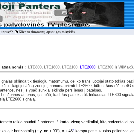
duotuvė?
Klientų duomenų apsaugos taisyklės
s atmainomis :
LTE800
,
LTE1800
,
LTE2100
,
LTE2600
,
LTE2300
ir
WiMax3.
gnalas sklinda tik tiesiogiu matomumu, dėl ko transliuotojai stato tokias bazi
eičiu. Taigi jei Jūsų zonoje įmanoma priimti LTE2600, būtent šios rūšies 4G s
antenos, nes jis ypač sunkiai sklinda pers ienas į patalpas.
 be išorinės antenos, gali būti, kad Jus pasiekia tik lėčiausias LTE800 signal
usią LTE2600 signalą.
neto reikia naudoti 2 antenas iš karto: vieną vertikaliai, kitą horizontaliai po
kalią ir horizontalią ( t.y. ne ± 90°), o ± 45
°
kampu pasisukusias poliarizacijas