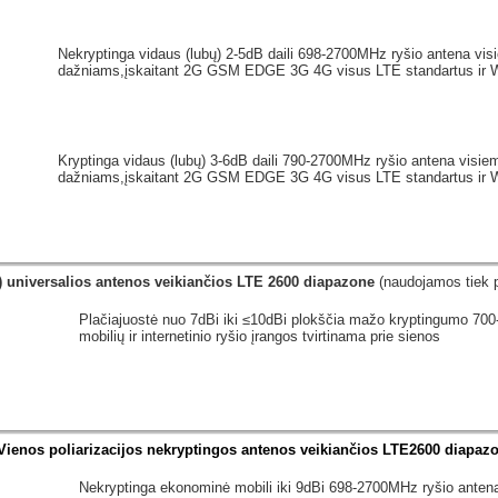
Nekryptinga vidaus (lubų) 2-5dB daili 698-2700MHz ryšio antena visi
dažniams,įskaitant 2G GSM EDGE 3G 4G visus LTE standartus ir Wi
Kryptinga vidaus (lubų) 3-6dB daili 790-2700MHz ryšio antena visiem
dažniams,įskaitant 2G GSM EDGE 3G 4G visus LTE standartus ir Wi
s) universalios antenos veikiančios LTE 2600 diapazone
(naudojamos tiek p
Plačiajuostė nuo 7dBi iki ≤10dBi plokščia mažo kryptingumo 7
mobilių ir internetinio ryšio įrangos tvirtinama prie sienos
Vienos poliarizacijos nekryptingos antenos veikiančios LTE2600 diapaz
Nekryptinga ekonominė mobili iki 9dBi 698-2700MHz ryšio antena