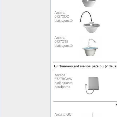
Antena
0727XDO
plačiajuostė
Antena
0727XT5
plačiajuostė
Tvirtinamos ant sienos patalpų (vidau
:
Antena
0727BGAW
plačiajuostė
patalpoms
Antena QC-