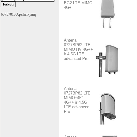
BG2 LTE MIMO
4G+
63757013 Apsilankymų
Antena
0727BP62 LTE
MIMO HV 4G++
ir 4.5G LTE
advanced Pro
Antena
0727BP82 LTE
MIMO±45°
4G++ ir 4.5G
LTE advanced
Pro