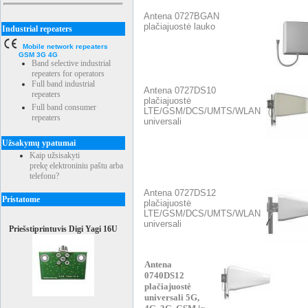
Antena 0727BGAN
plačiajuostė lauko
Industrial repeaters
Mobile network repeaters
GSM 3G 4G
Band selective industrial
repeaters for operators
Full band industrial
Antena 0727DS10
repeaters
plačiajuostė
Full band consumer
LTE/GSM/DCS/UMTS/WLAN
repeaters
universali
Užsakymų ypatumai
Kaip užsisakyti
prekę elektroniniu paštu arba
telefonu?
Antena 0727DS12
Pristatome
plačiajuostė
LTE/GSM/DCS/UMTS/WLAN
universali
Priešstiprintuvis Digi Yagi 16U
Antena
0740DS12
plačiajuostė
universali 5G,