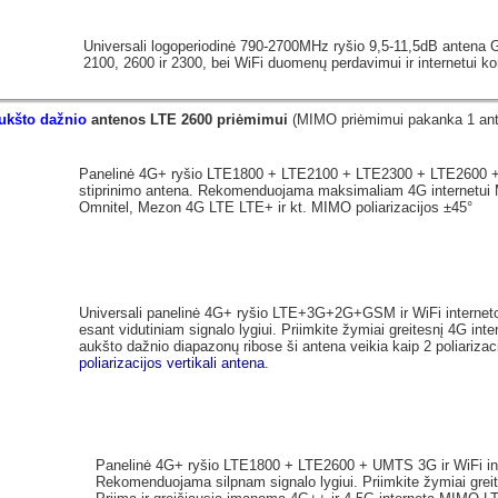
Universali logoperiodinė 790-2700MHz ryšio 9,5-11,5dB anten
2100, 2600 ir 2300, bei WiFi duomenų perdavimui ir internetui k
ukšto dažnio
antenos LTE 2600 priėmimui
(MIMO priėmimui pakanka 1 an
Panelinė 4G+ ryšio LTE1800 + LTE2100 + LTE2300 + LTE2600 + 
stiprinimo antena. Rekomenduojama maksimaliam 4G internetui M
Omnitel, Mezon 4G LTE LTE+ ir kt. MIMO poliarizacijos ±45°
Universali panelinė 4G+ ryšio LTE+3G+2G+GSM ir WiFi internet
esant vidutiniam signalo lygiui. Priimkite žymiai greitesnį 4G int
aukšto dažnio diapazonų ribose ši antena veikia kaip 2 poliariza
poliarizacijos vertikali antena
.
Panelinė 4G+ ryšio LTE1800 + LTE2600 + UMTS 3G ir WiFi in
Rekomenduojama silpnam signalo lygiui. Priimkite žymiai grei