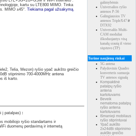
yšio LTE+3G+2G+GSM ir WiFi interneto .
galimybėmis
hnologijoje, kartu su LTE800 MIMO. Tinka
Universalios ryšio
omis. MIMO ±45°.
Tiekiama pagal užsakymą.
antenos P-56
Galingiausios TV
antenos
TripleX47
ir
DTX92
Universalūs Multi-
CAM moduliai
iškoduojantys visą
kanalų srautą iš vieno
siųstuvo (TP)
Turime naujienų rinkai
5G antena
Palydovinis Quadro
Tele2, Telia, Mezon) ryšio ypač aukšto greičio
konverteris sumuoja
i 30dB stiprinimo 700-4000MHz antena
TV antenos signalą
s iš karto.
Kompaktinė
patalpų ryšio
antena
kartotuvams
Beveik
nematoma patalpų
ryšio antena
kartotuvams
i į patalpas)
:
Išmanieji mobilaus
ryšio stiprintuvai
s mobiliojo ryšio standartams ir
Ypač aukšto
Fi duomenų perdavimą ir internetą
2x24dBi stiprinimo
aukšto greičio