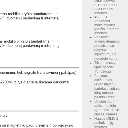
MIMO Mezon
LTE2300+2600
Bitė/Omnitel
antenos
ems mobiliojo ryšio standartams ir
4G++ LTE
Fi duomenų perdavimą ir internetą
Advanced
maksimalaus
greičio interneto
antenos
Palydovinių
s mobiliojo ryšio standartams ir
antenų derinimo
Fi duomenų perdavimą ir internetą
prietaisas su
palydovų
atpažinimu už
nedidelę kainą
Tik pas mus yra
ypač specialių
TV rozečių
riėmimui, tiek signalo transliavimui į patalpas)
Pas mus
didžiausias
00-2700MHz ryšio antena tinkama daugumai
retransliatorių
kartotuvų vidinių
lubų antenų
pasirinkimas
50 omų 7,5mm
aukšto dažnio
(geresnis už 240
klasės) kabelis
one
:
Naujos MIMO 2
poliarizacijų
 su magnetiniu padu visiems mobiliojo ryšio
antenos