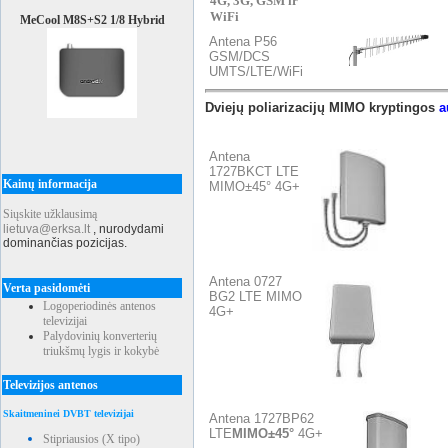
4G, 3G, GSM ir
WiFi
MeCool M8S+S2 1/8 Hybrid
Antena P56
GSM/DCS
UMTS/LTE/WiFi
Dviejų poliarizacijų MIMO kryptingos
a
Antena
1727BKCT LTE
Kainų informacija
MIMO±45° 4G+
Siųskite užklausimą
lietuva@erksa.lt
,
nurodydami
dominančias pozicijas.
Antena 0727
Verta pasidomėti
BG2 LTE MIMO
Logoperiodinės antenos
4G+
televizijai
Palydovinių konverterių
triukšmų lygis ir kokybė
Televizijos antenos
Skaitmeninei DVBT televizijai
Antena 1727BP62
LTE
MIMO±45°
4G+
Stipriausios (X tipo)