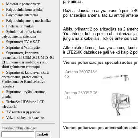
priėmimas.
Motorai ir pozicionieriai
Palydoviniai konverteriai
Dažnai klausiama ar yra prasmė priimti 4G 
Palydovinis internetas
poliarizacijos antena, tačiau antroji antena
Palydovinių antenų mechanika
Prietaisai ir įrankiai
Aišku priimant 2 poliarizacijas su 2 ante
Spinduoliai, poliarizeriai
Yra antenų, kurios priima abi poliarizacij
palydovinėms antenoms
jungiama 2 kabeliais. Tokios antenos v
Stiprintuvai TV ir SAT
Stiprintuvai WiFi ryšio
Atkreipkite dėmesį, kad yra antenų, kuri
ir LTE2600 dažniuose gali veikti kaip 2 p
Stiprintuvai, kartotuvai,
retransliatoriai GSM 3G UMTS 4G
LTE interneto ir mobiliojo ryšio
Vienos poliarizacijos specializuotos p
skirti galutiniam vartotojui
Antena 2600Z18Y
Stiprintuvai, kartotuvai, skirti
4G
operatoriams, profesionalūs,
Proffesional & Band selective
repeaters
Stiprintuvų. ryšio kartotuvų
Antena 2600SPD6
priedai
LTE
TechniSat HDVision LCD
televizoriai
TV rozetės ir jų priedai
Vaizdo stebėjimo sistemos
Vienos poliarizacijos universalios an
Paieška prekių kataloge