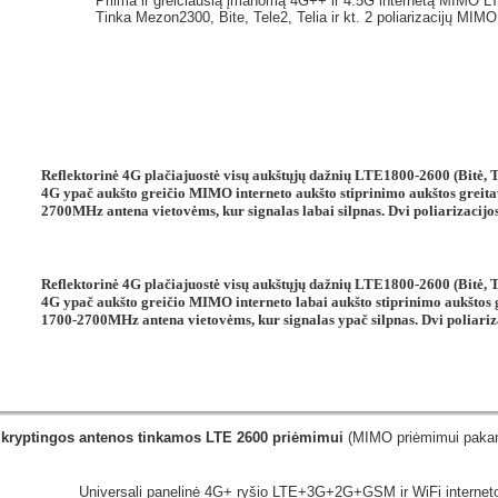
Priima ir greičiausią įmanomą 4G++ ir 4.5G internetą MIMO LT
Tinka Mezon2300, Bite, Tele2, Telia ir kt. 2 poliarizacijų MIM
Reflektorinė 4G plačiajuostė visų aukštųjų dažnių LTE1800-2600 (Bitė, T
4G ypač aukšto greičio MIMO interneto aukšto stiprinimo aukštos greit
2700MHz antena vietovėms, kur signalas labai silpnas. Dvi poliarizacijo
Reflektorinė 4G plačiajuostė visų aukštųjų dažnių LTE1800-2600 (Bitė, T
4G ypač aukšto greičio MIMO interneto labai aukšto stiprinimo aukštos
1700-2700MHz antena vietovėms, kur signalas ypač silpnas. Dvi poliariz
kryptingos antenos tinkamos LTE 2600 priėmimui
(MIMO priėmimui pakan
Universali panelinė 4G+ ryšio LTE+3G+2G+GSM ir WiFi internet