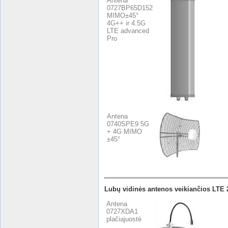
Antena
0727BP65D152
MIMO±45°
4G++ ir 4.5G
LTE advanced
Pro
Antena
0740SPE9 5G
+ 4G MIMO
±45°
Lubų vidinės antenos veikiančios LTE
Antena
0727XDA1
plačiajuostė