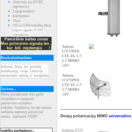
Aktyvinės (su DVBT
stiprintuvu)
Logoperiodinės
Kambarinės
Visos
LTE ir GSM trukdžių filtrai
Silpno signalo DVBT
stiprintuvai
Pamirškite baltas zonas
Mes priimsime signalą ten ,
Antena
kur kiti neįstengia !
1727SPE6
LTE 4G 1.7-
Bendradarbiaukime
2.7 MIMO
±45°
Ieškome
_
firmų
_
bei
_
privačių
____
instaliuotojų
_
visoje
_
Lietuvoje
___
Antena
montavimui
_
antenų
_
ir
_
komplektų
1727SPE9
LTE 4G 1.7-
Tai bent...
2.7 MIMO
±45°
Mūsų specialistams teko garbė
susipažinti su naujausiu
palydovinės technikos
stebuklu. Neįtikėtina, bet jau sukurta
nedidelių matmenų palydovinė
Dviejų poliarizacijų MIMO
universalios
antena, stiprinanti 100dB !
Antena 0727