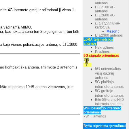
antenos
LTE2100 4G
te 4G interneto greitį ir priimdami jį viena 1
antenos
LTE2600 4G
antenos
LTE stiprintuvai-
ogija vadinama MIMO.
kartotuvai
 kad tokia antena turi 2 prijungimus ir turi būti
Mezon :
LTE2300 antenos
LoRA telemetrijos
antenos
 kaip vienos poliarizacijos antena, o LTE1800
Nekryptinės
Kryptinės
5G signalo priėmimas
imo kompaktiška antena. Priimkite 2 antenomis
5G universalios
visų dažnių
antenos
5G plačiojo
interneto antenos
ukšto stiprinimo 19dB antena vietovėms, kur
5G greitojo
interneto antenos
Bitė 5G greito N40
interneto antenos
WiFi belaidžio interneto
priėmimas
WiFi antenos
●
Ryšio stiprinimo sprendimai