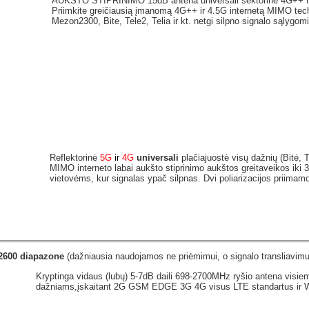
AUKŠTO STIPRINIMO 15dB antena universali sektorinė 4G++ r
Priimkite greičiausią įmanomą 4G++ ir 4.5G internetą MIMO tec
Mezon2300, Bite, Tele2, Telia ir kt. netgi silpno signalo sąlyg
Reflektorinė
5G
ir
4G
universali
plačiajuostė visų dažnių (Bitė, 
MIMO interneto labai aukšto stiprinimo aukštos greitaveikos ik
vietovėms, kur signalas ypač silpnas. Dvi poliarizacijos priimamo
 2600 diapazone
(dažniausia naudojamos ne priėmimui, o signalo transliavimu
Kryptinga vidaus (lubų) 5-7dB daili 698-2700MHz ryšio antena visiem
dažniams,įskaitant 2G GSM EDGE 3G 4G visus LTE standartus ir Wi