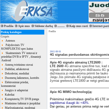
Pradžia
Apie mus
Siūlome darbą
..........
Kaip mus rasti
Internet par
Pradžia
Prekių katalogas
Grupės
Antenos
Palydovinės TV
KOMPLEKTAI spec.kaina
2015 09 01
Skaitmeninės TV imtuvai ir
4G signalas perduodamas skirtingomi
priedėliai DVB ir IPTV , išmanieji
Android
Apie 4G signalo atmainą LTE2600 :
Antenų tvirtinimo stovai
LTE 2600
4G atmaina specifinė tuo, kad si
Dalikliai, atšakotuvai
signalo atmaina pasižymi didžiausiu 4G gr
dažniausia jo neįmanoma priimti be lauko 
Dekoderiai, moduliai
Jeigu Jūs priimate 4G signalą patalpose ir
Duomenų laikmenos, kortelės
žymiai greitesnį LTE1800 ar netgi greičia
Elektroniniai priedai,
komutatoriai
Jungtys ir adapteriai
Apie 4G MIMO technologiją:
Kabeliai
Kompiuterių TV DVB įranga
Priėmimui maksimalaus greičio 4G LTE inter
papildomai išaugti iki +40%.
Maitinimo šaltiniai ir įterpikliai
Dar geriau, jei antenos priima netgi ne verti
Maršrutizatoriai, modemai