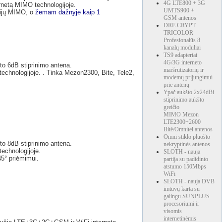
4G LTE800 + 3G
ernetą MIMO technologijoje.
UMTS900 +
cijų MIMO, o
žemam dažnyje kaip 1
GSM antenos
DRE CRYPT
TRICOLOR
Profesionalūs 8
kanalų moduliai
TS9 adapteriai
4G/3G interneto
o 6dB stiprinimo antena.
maršrutizatorių ir
echnologijoje. . Tinka Mezon2300, Bite, Tele2,
modemų prijungimui
prie antenų
Ypač aukšto 2x24dBi
stiprinimo aukšto
greičio
MIMO Mezon
LTE2300+2600
Bitė/Omnitel antenos
Omni stiklo pluošto
o 8dB stiprinimo antena.
nekryptinės antenos
technologijoje.
SLOTH - nauja
45° priėmimui.
partija su padidinto
atstumo 150Mbps
WiFi
SLOTH - nauja DVB
imtuvų karta su
galingu SUNPLUS
procesoriumi ir
visomis
internetinėmis