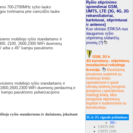
Ryšio stiprinimo
sprendimai GSM,
gumo 700-2700MHz ryšio lauko
UMTS, LTE (3G, 4G, 2G
ngos tvirtinama prie vamzdžio lauke
retransliatoriai,
kartotuvai, stiprintuvai
ir antenos)
Kuo skiriasi ERKSA nuo
daugumos ryšio
stiprinimą siūlančių
siems mobiliojo ryšio standartams ir
įmonių (?)
0, 2100, 2600,2300 WiFi duomenų
/V arba ± 45° kampu pasuktoms
GSM, 3G ir
4G kartotuvų - stiprintuvų
instaliavimui reikalinga
licenzija.
Naudojimą
privaloma suderinti su
mobiliojo tinklo
operatoriumi ir gauti
visiems mobiliojo ryšio standartams ir
oficialų leidimą įrenginio
800,2600,2300 WiFi duomenų perdavimą ir
įjungimui į operatoriaus
5° kampu pasuktoms poliarizacijoms
mobilųjį tinklą. Mes
įrengsime stiprintuvą
legaliai ir suderinsime su
transliuotoju.
liojo ryšio standartams ir dažniams,
įskaitant
3G ir 2G signalo priėmimas
3G :
UMTS 900
UMTS 2100