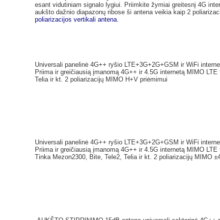
esant vidutiniam signalo lygiui. Priimkite žymiai greitesnį 4G int
aukšto dažnio diapazonų ribose ši antena veikia kaip 2 poliariza
poliarizacijos vertikali antena
.
Universali panelinė 4G++ ryšio LTE+3G+2G+GSM ir WiFi internet
Priima ir greičiausią įmanomą 4G++ ir 4.5G internetą MIMO LTE t
Telia ir kt. 2 poliarizacijų MIMO H+V priėmimui
Universali panelinė 4G++ ryšio LTE+3G+2G+GSM ir WiFi internet
Priima ir greičiausią įmanomą 4G++ ir 4.5G internetą MIMO LTE 
Tinka Mezon2300, Bite, Tele2, Telia ir kt. 2 poliarizacijų MIMO ±