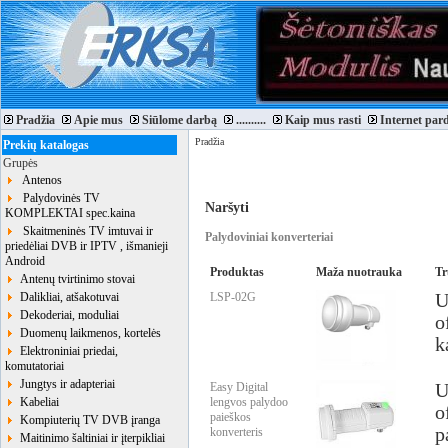
Pradžia
Apie mus
Siūlome darbą
..........
Kaip mus rasti
Internet par
Pradžia
Prekių katalogas
Grupės
Antenos
Palydovinės TV
Naršyti
KOMPLEKTAI spec.kaina
Skaitmeninės TV imtuvai ir
Palydoviniai konverteriai
priedėliai DVB ir IPTV , išmanieji
Android
Produktas
Maža nuotrauka
Tr
Antenų tvirtinimo stovai
Dalikliai, atšakotuvai
LSP-02G
U
Dekoderiai, moduliai
o
Duomenų laikmenos, kortelės
k
Elektroniniai priedai,
komutatoriai
Jungtys ir adapteriai
Easy Digital
U
Kabeliai
lengvos palydoo
o
paieškos
Kompiuterių TV DVB įranga
p
konverteris
Maitinimo šaltiniai ir įterpikliai