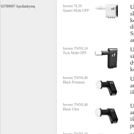
Inverto TL20
U
63789697 Apsilankymų
Quatro Multi OPP
s
k
d
S
a
Inverto TWNL24
U
Twin Multi OPP
s
d
k
Inverto TWNL40
U
Black Premium
a
i
Inverto TWNL40
U
Black Ultra
a
i
p