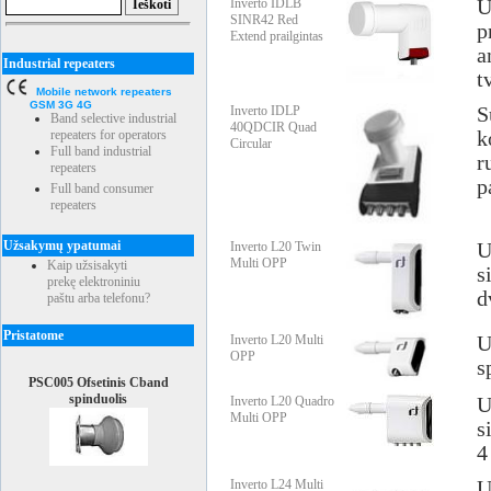
Inverto IDLB
U
SINR42 Red
p
Extend prailgintas
a
Industrial repeaters
t
Mobile network repeaters
GSM 3G 4G
Inverto IDLP
S
Band selective industrial
40QDCIR Quad
repeaters for operators
k
Circular
Full band industrial
r
repeaters
p
Full band consumer
repeaters
Užsakymų ypatumai
Inverto L20 Twin
U
Multi OPP
Kaip užsisakyti
s
prekę elektroniniu
d
paštu arba telefonu?
Pristatome
Inverto L20 Multi
U
OPP
s
PSC005 Ofsetinis Cband
spinduolis
Inverto L20 Quadro
U
Multi OPP
s
4
Inverto L24 Multi
U