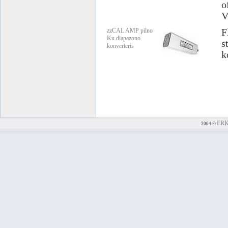
o
V
zzCAL AMP pilno
F
Ku diapazono
s
konverteris
k
ER
2004 ©