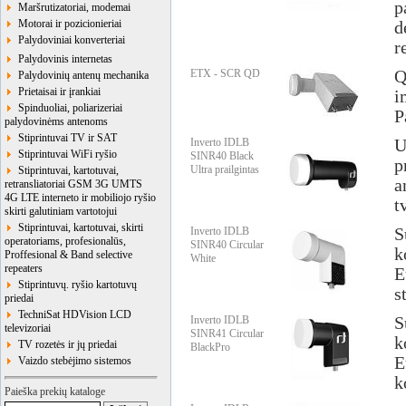
p
Maršrutizatoriai, modemai
Motorai ir pozicionieriai
d
Palydoviniai konverteriai
r
Palydovinis internetas
ETX - SCR QD
Q
Palydovinių antenų mechanika
Prietaisai ir įrankiai
i
Spinduoliai, poliarizeriai
P
palydovinėms antenoms
Stiprintuvai TV ir SAT
Inverto IDLB
U
Stiprintuvai WiFi ryšio
SINR40 Black
p
Ultra prailgintas
Stiprintuvai, kartotuvai,
a
retransliatoriai GSM 3G UMTS
4G LTE interneto ir mobiliojo ryšio
t
skirti galutiniam vartotojui
Stiprintuvai, kartotuvai, skirti
Inverto IDLB
S
operatoriams, profesionalūs,
SINR40 Circular
k
Proffesional & Band selective
White
repeaters
E
Stiprintuvų. ryšio kartotuvų
s
priedai
TechniSat HDVision LCD
Inverto IDLB
S
televizoriai
SINR41 Circular
k
TV rozetės ir jų priedai
BlackPro
E
Vaizdo stebėjimo sistemos
k
Paieška prekių kataloge