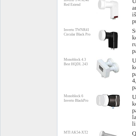
Inverto TWNL40
U
Red Extend
a
i
p
Inverto TWNR41
S
Circular Black Pro
k
r
p
Monoblock 4.3
U
Best HQDL 243
k
p
4
p
Monoblock 6
U
Inverto BlackPro
k
p
l
l
MTI AK54-XT2
Q