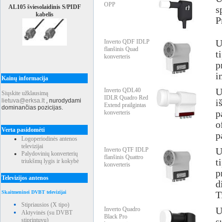
OPP
AL105 šviesolaidinis S/PIDF
s
kabelis
P
Inverto QDF IDLP
U
flanšinis Quad
t
konverteris
p
i
Kainų informacija
Inverto QDL40
U
Siųskite užklausimą
IDLR Quadro Red
lietuva@erksa.lt
,
nurodydami
i
Extend prailgintas
dominančias pozicijas.
p
konverteris
o
Verta pasidomėti
p
Logoperiodinės antenos
televizijai
Inverto QTF IDLP
U
Palydovinių konverterių
flanšinis Quattro
t
triukšmų lygis ir kokybė
konverteris
p
Televizijos antenos
d
Skaitmeninei DVBT televizijai
T
Stipriausios (X tipo)
Inverto Quadro
U
Aktyvinės (su DVBT
Black Pro
stiprintuvu)
s