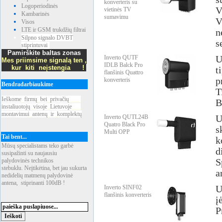
konverteris su
Logoperiodinės
V
vietinės TV
Kambarinės
sumavimu
V
Visos
LTE ir GSM trukdžių filtrai
n
Silpno signalo DVBT
s
stiprintuvai
Pamirškite baltas zonas
Inverto QUTF
U
Mes priimsime signalą ten ,
IDLB Balck Pro
kur kiti neįstengia !
t
flanšinis Quattro
p
konverteris
Bendradarbiaukime
T
Ieškome
_
firmų
_
bei
_
privačių
____
B
instaliuotojų
_
visoje
_
Lietuvoje
___
montavimui
_
antenų
_
ir
_
komplektų
Inverto QUTL24B
U
Quatro Black Pro
s
Multi OPP
Tai bent...
k
Mūsų specialistams teko garbė
d
susipažinti su naujausiu
palydovinės technikos
S
stebuklu. Neįtikėtina, bet jau sukurta
a
nedidelių matmenų palydovinė
antena, stiprinanti 100dB !
Inverto SINF02
U
flanšinis konverteris
į
P