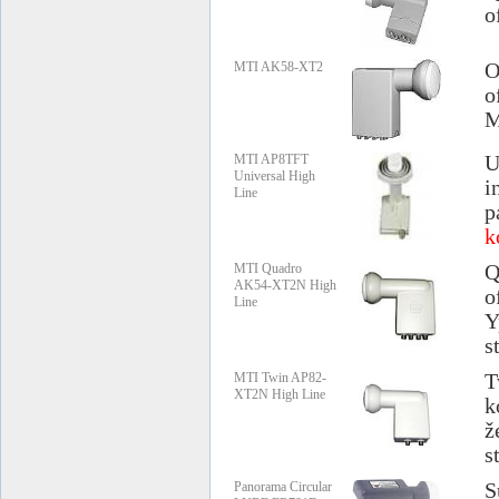
o
MTI AK58-XT2
O
o
M
MTI AP8TFT
U
Universal High
i
Line
p
k
MTI Quadro
Q
AK54-XT2N High
o
Line
Y
s
MTI Twin AP82-
T
XT2N High Line
k
ž
s
Panorama Circular
S