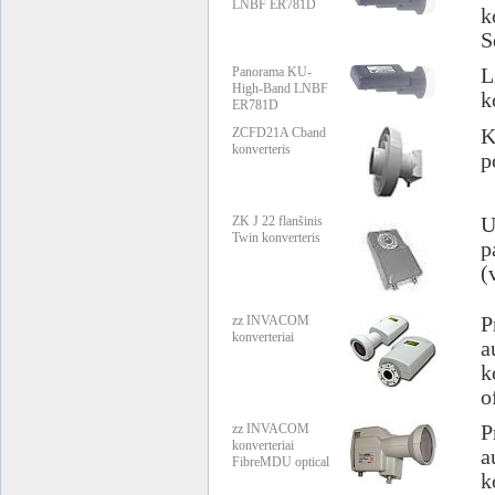
LNBF ER781D
k
S
Panorama KU-
L
High-Band LNBF
k
ER781D
ZCFD21A Cband
K
konverteris
p
ZK J 22 flanšinis
U
Twin konverteris
p
(
zz INVACOM
P
konverteriai
a
k
o
zz INVACOM
P
konverteriai
a
FibreMDU optical
k