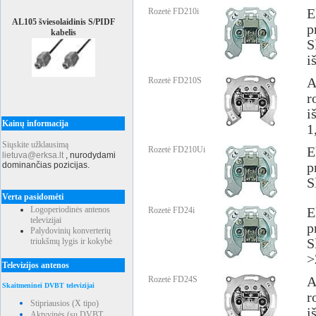
Rozetė FD210i
E
AL105 šviesolaidinis S/PIDF
p
kabelis
S
i
Rozetė FD210S
A
r
i
Kainų informacija
1
Siųskite užklausimą
Rozetė FD210Ui
E
lietuva@erksa.lt
,
nurodydami
dominančias pozicijas.
p
S
Verta pasidomėti
Logoperiodinės antenos
Rozetė FD24i
E
televizijai
p
Palydovinių konverterių
triukšmų lygis ir kokybė
S
>
Televizijos antenos
Rozetė FD24S
A
Skaitmeninei DVBT televizijai
r
Stipriausios (X tipo)
i
Aktyvinės (su DVBT