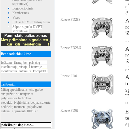
stiprintuvu)
,
Logoperiodinės
į
Kambarinės
Visos
Rozetė FD28S
A
LTE ir GSM trukdžių filtrai
r
Silpno signalo DVBT
stiprintuvai
i
Pamirškite baltas zonas
,
Mes priimsime signalą ten ,
kur kiti neįstengia !
Rozetė FD28U
A
Bendradarbiaukime
r
i
Ieškome
_
firmų
_
bei
_
privačių
____
instaliuotojų
_
visoje
_
Lietuvoje
___
,
montavimui
_
antenų
_
ir
_
komplektų
Rozetė FD6
A
t
Tai bent...
s
Mūsų specialistams teko garbė
susipažinti su naujausiu
T
palydovinės technikos
r
stebuklu. Neįtikėtina, bet jau sukurta
nedidelių matmenų palydovinė
Rozetė FD6i
E
antena, stiprinanti 100dB !
t
s