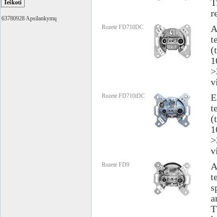
T
r
63780928 Apsilankymų
Rozetė FD710DC
A
t
(
1
>
v
Rozetė FD710iDC
E
t
(
1
>
v
Rozetė FD9
A
t
s
a
T