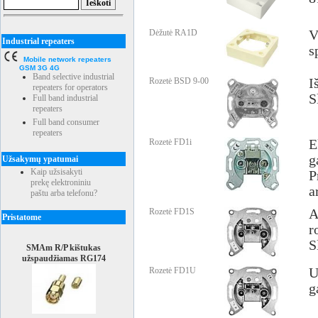
Dėžutė RA1D
V
Industrial repeaters
s
Mobile network repeaters
GSM 3G 4G
Band selective industrial
Rozetė BSD 9-00
I
repeaters for operators
S
Full band industrial
repeaters
Full band consumer
repeaters
Rozetė FD1i
E
g
Užsakymų ypatumai
Kaip užsisakyti
P
prekę elektroniniu
a
paštu arba telefonu?
Rozetė FD1S
A
Pristatome
r
S
SMAm R/P kištukas
užspaudžiamas RG174
Rozetė FD1U
U
g