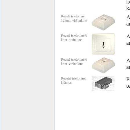
k
k
Rozetė telefoninė
A
12kont. virštinkinė
a
Rozetė telefoninė 6
A
kont. potinkinė
a
Rozetė telefoninė 6
A
kont. virštinkinė
a
Rozetei telefoninei
P
kištukas
t