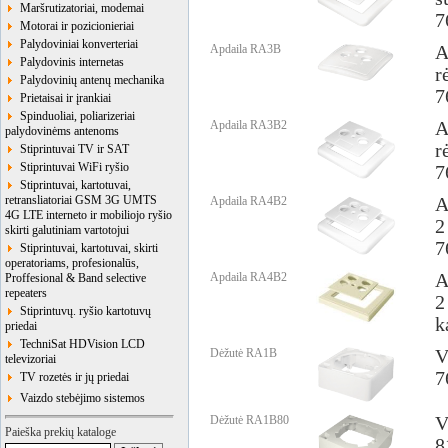
Maršrutizatoriai, modemai
7
Motorai ir pozicionieriai
Palydoviniai konverteriai
Apdaila RA3B
A
Palydovinis internetas
r
Palydovinių antenų mechanika
7
Prietaisai ir įrankiai
Spinduoliai, poliarizeriai
Apdaila RA3B2
A
palydovinėms antenoms
r
Stiprintuvai TV ir SAT
Stiprintuvai WiFi ryšio
7
Stiprintuvai, kartotuvai,
retransliatoriai GSM 3G UMTS
Apdaila RA4B2
A
4G LTE interneto ir mobiliojo ryšio
2
skirti galutiniam vartotojui
7
Stiprintuvai, kartotuvai, skirti
operatoriams, profesionalūs,
Apdaila RA4B2
A
Proffesional & Band selective
repeaters
2
Stiprintuvų. ryšio kartotuvų
k
priedai
TechniSat HDVision LCD
Dėžutė RA1B
V
televizoriai
7
TV rozetės ir jų priedai
Vaizdo stebėjimo sistemos
Dėžutė RA1B80
V
Paieška prekių kataloge
8