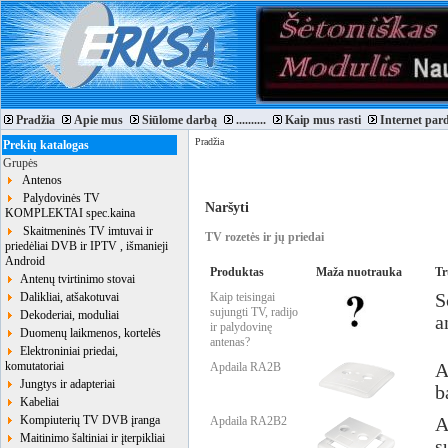
Pradžia
Apie mus
Siūlome darbą
..........
Kaip mus rasti
Internet par
Pradžia
Prekių katalogas
Grupės
Antenos
Palydovinės TV
Naršyti
KOMPLEKTAI spec.kaina
Skaitmeninės TV imtuvai ir
TV rozetės ir jų priedai
priedėliai DVB ir IPTV , išmanieji
Android
Produktas
Maža nuotrauka
Tr
Antenų tvirtinimo stovai
Dalikliai, atšakotuvai
Kaip teisingai
S
sujungti TV, radijo
Dekoderiai, moduliai
a
ir palydovinę
Duomenų laikmenos, kortelės
antenas?
Elektroniniai priedai,
komutatoriai
Apdaila RA2B
A
Jungtys ir adapteriai
b
Kabeliai
Kompiuterių TV DVB įranga
Apdaila RA2B2
A
Maitinimo šaltiniai ir įterpikliai
s