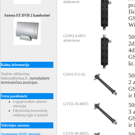
atšakotuvai
pr
Iš
Antena FZ DVB 2 kambarinė
G
Wi
GOHQ-6-0825
50
atšakotuvas
2d
4d
GS
kt
Kainų informacija
Siųskite užklausimą
GSWS-P12-02
50
lietuva@erksa.lt
,
nurodydami
2 
dominančias pozicijas.
GS
ir 
Verta pasidomėti
Logoperiodinės antenos
GSYD-30-80025
50
televizijai
Palydovinių konverterių
3 
triukšmų lygis ir kokybė
GS
ir 
Televizijos antenos
GSYD-40-80025
50
Skaitmeninei DVBT televizijai