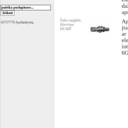
da
ap
Žaibo saugiklis-
Ap
63757770 Apsilankymų
iškrovėjas
įt
MC6BP
ar
el
in
6G