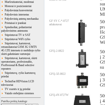
Maršrutizatoriai, modemai
su
Motorai ir pozicionieriai
UM
Palydoviniai konverteriai
MI
Palydovinis internetas
Palydovinių antenų mechanika
GF SY C-*-0727
50
Prietaisai ir įrankiai
atšakotuvai
pr
Spinduoliai, poliarizeriai
palydovinėms antenoms
Iš
Stiprintuvai TV ir SAT
G
Stiprintuvai WiFi ryšio
Wi
Stiprintuvai, kartotuvai,
retransliatoriai GSM 3G UMTS
4G LTE interneto ir mobiliojo ryšio
GFQ-2-0822
50
skirti galutiniam vartotojui
į 
Stiprintuvai, kartotuvai, skirti
GS
operatoriams, profesionalūs,
Proffesional & Band selective
su
repeaters
Stiprintuvų. ryšio kartotuvų
GFQ-3Z-0822
50
priedai
į 
TechniSat HDVision LCD
GS
televizoriai
TV rozetės ir jų priedai
Vaizdo stebėjimo sistemos
GFQ-4Y-0727W
50
į 
Paieška prekių kataloge