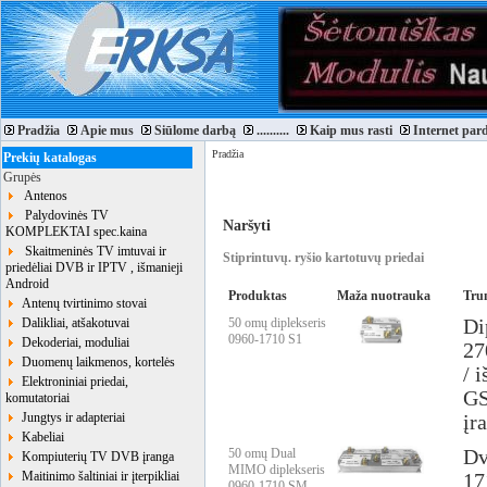
Pradžia
Apie mus
Siūlome darbą
..........
Kaip mus rasti
Internet par
Pradžia
Prekių katalogas
Grupės
Antenos
Palydovinės TV
Naršyti
KOMPLEKTAI spec.kaina
Skaitmeninės TV imtuvai ir
Stiprintuvų. ryšio kartotuvų priedai
priedėliai DVB ir IPTV , išmanieji
Android
Produktas
Maža nuotrauka
Tru
Antenų tvirtinimo stovai
Dalikliai, atšakotuvai
50 omų diplekseris
Di
0960-1710 S1
Dekoderiai, moduliai
27
Duomenų laikmenos, kortelės
/ 
Elektroniniai priedai,
GS
komutatoriai
Jungtys ir adapteriai
įr
Kabeliai
50 omų Dual
Dv
Kompiuterių TV DVB įranga
MIMO diplekseris
Maitinimo šaltiniai ir įterpikliai
17
0960-1710 SM