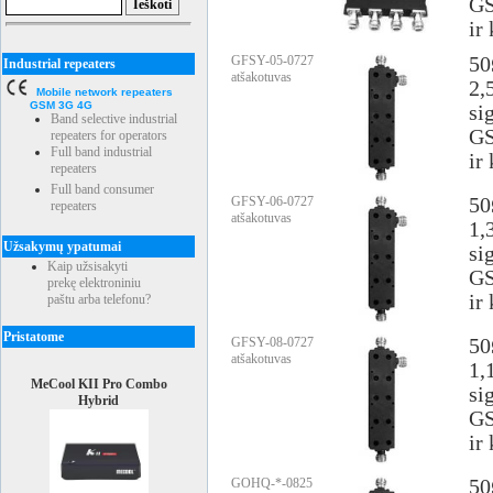
GS
ir 
GFSY-05-0727
50
Industrial repeaters
atšakotuvas
2,
Mobile network repeaters
GSM 3G 4G
si
Band selective industrial
GS
repeaters for operators
Full band industrial
ir 
repeaters
Full band consumer
GFSY-06-0727
50
repeaters
atšakotuvas
1,
Užsakymų ypatumai
si
Kaip užsisakyti
GS
prekę elektroniniu
ir 
paštu arba telefonu?
Pristatome
GFSY-08-0727
50
atšakotuvas
1,
MeCool KII Pro Combo
si
Hybrid
GS
ir 
GOHQ-*-0825
50