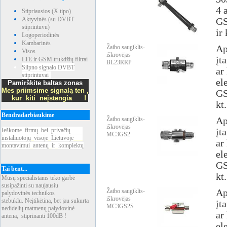
4 
Stipriausios (X tipo)
Aktyvinės (su DVBT
GS
stiprintuvu)
ir 
Logoperiodinės
Kambarinės
Žaibo saugiklis-
Ap
Visos
iškrovėjas
įt
LTE ir GSM trukdžių filtrai
BL23RRP
Silpno signalo DVBT
ar
stiprintuvai
el
Pamirškite baltas zonas
Mes priimsime signalą ten ,
GS
kur kiti neįstengia !
kt
Bendradarbiaukime
Žaibo saugiklis-
Ap
iškrovėjas
Ieškome
_
firmų
_
bei
_
privačių
____
įt
MC3GS2
instaliuotojų
_
visoje
_
Lietuvoje
___
ar
montavimui
_
antenų
_
ir
_
komplektų
el
GS
Tai bent...
kt
Mūsų specialistams teko garbė
susipažinti su naujausiu
Žaibo saugiklis-
Ap
palydovinės technikos
iškrovėjas
stebuklu. Neįtikėtina, bet jau sukurta
įt
MC3GS2S
nedidelių matmenų palydovinė
ar
antena, stiprinanti 100dB !
el