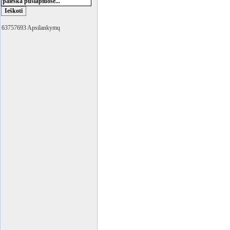
63757693 Apsilankymų