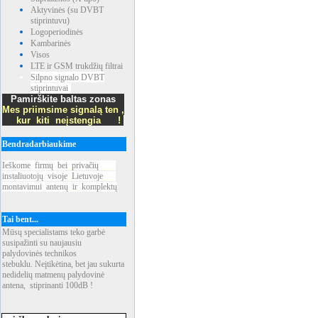
Aktyvinės (su DVBT
stiprintuvu)
Logoperiodinės
Kambarinės
Visos
LTE ir GSM trukdžių filtrai
Silpno signalo DVBT
stiprintuvai
Pamirškite baltas zonas
Mes priimsime signalą ten ,
kur kiti neįstengia !
Bendradarbiaukime
Ieškome
_
firmų
_
bei
_
privačių
____
instaliuotojų
_
visoje
_
Lietuvoje
___
montavimui
_
antenų
_
ir
_
komplektų
Tai bent...
Mūsų specialistams teko garbė
susipažinti su naujausiu
palydovinės technikos
stebuklu. Neįtikėtina, bet jau sukurta
nedidelių matmenų palydovinė
antena, stiprinanti 100dB !