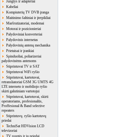
Jungtys ir adapteriai
Kabeliai
Kompiuterių TV DVB įranga
Maitinimo šaltiniai ir įterpikliai
Maršrutizatoriai, modemai
Motorai ir pozicionieriai
Palydoviniai konverteriai
Palydovinis internetas
Palydovinių antenų mechanika
Prietaisai ir įrankiai
Spinduoliai, poliarizeriai
palydovinėms antenoms
Stiprintuvai TV ir SAT
Stiprintuvai WiFi ryšio
Stiprintuvai, kartotuvai,
retransliatoriai GSM 3G UMTS 4G
LTE interneto ir mobiliojo ryšio
skirti galutiniam vartotojui
Stiprintuvai, kartotuvai, skirti
operatoriams, profesionalūs,
Proffesional & Band selective
repeaters
Stiprintuvų. ryšio kartotuvų
priedai
TechniSat HDVision LCD
televizoriai
TV rozetės ir jų priedai