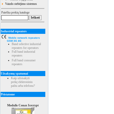
Vaizdo stebėjimo sistemos
Paieška prekių kataloge
Industrial repeaters
Mobile network repeaters
GSM 3G 4G
Band selective industrial
repeaters for operators
Full band industrial
repeaters
Full band consumer
repeaters
Užsakymų ypatumai
Kaip užsisakyti
prekę elektroniniu
paštu arba telefonu?
Pristatome
Modulis Conax Icecrypt