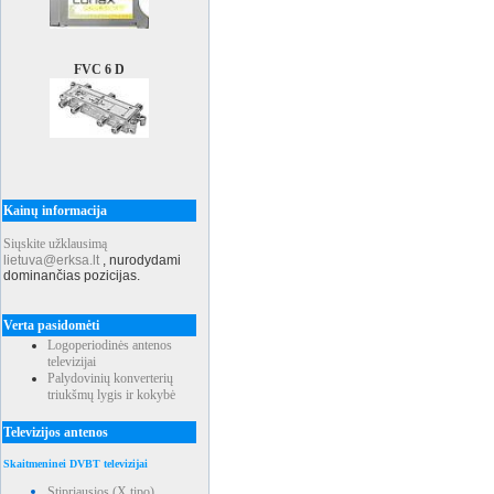
FVC 6 D
Kainų informacija
Siųskite užklausimą
lietuva@erksa.lt
,
nurodydami
dominančias pozicijas.
Verta pasidomėti
Logoperiodinės antenos
televizijai
Palydovinių konverterių
triukšmų lygis ir kokybė
Televizijos antenos
Skaitmeninei DVBT televizijai
Stipriausios (X tipo)