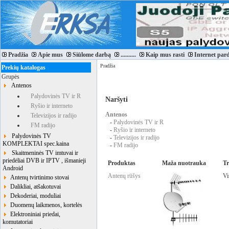
Pradžia
Apie mus
Siūlome darbą
..........
Kaip mus rasti
Internet par
Pradžia
Prekių katalogas
Grupės
Antenos
Palydovinės TV ir R
Naršyti
Ryšio ir interneto
Antenos
Televizijos ir radijo
-
Palydovinės TV ir R
FM radijo
-
Ryšio ir interneto
Palydovinės TV
-
Televizijos ir radijo
KOMPLEKTAI spec.kaina
-
FM radijo
Skaitmeninės TV imtuvai ir
priedėliai DVB ir IPTV , išmanieji
Produktas
Maža nuotrauka
T
Android
Antenų rūšys
Vi
Antenų tvirtinimo stovai
Dalikliai, atšakotuvai
Dekoderiai, moduliai
Duomenų laikmenos, kortelės
Elektroniniai priedai,
komutatoriai