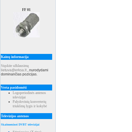
FF 01
Kainų informacija
Siųskite užklausimą
lietuva@erksa.lt
,
nurodydami
dominančias pozicijas.
Verta pasidomėti
Logoperiodinės antenos
televizijai
Palydovinių konverterių
triukšmų lygis ir kokybė
Televizijos antenos
Skaitmeninei DVBT televizijai