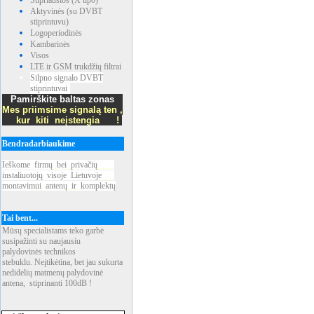
Stipriausios (X tipo)
Aktyvinės (su DVBT
stiprintuvu)
Logoperiodinės
Kambarinės
Visos
LTE ir GSM trukdžių filtrai
Silpno signalo DVBT
stiprintuvai
Pamirškite baltas zonas
Mes priimsime signalą ten ,
kur kiti neįstengia !
Bendradarbiaukime
Ieškome
_
firmų
_
bei
_
privačių
____
instaliuotojų
_
visoje
_
Lietuvoje
___
montavimui
_
antenų
_
ir
_
komplektų
Tai bent...
Mūsų specialistams teko garbė
susipažinti su naujausiu
palydovinės technikos
stebuklu. Neįtikėtina, bet jau sukurta
nedidelių matmenų palydovinė
antena, stiprinanti 100dB !