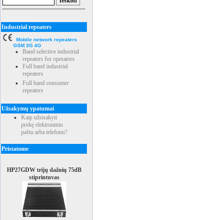
Industrial repeaters
Mobile network repeaters
GSM 3G 4G
Band selective industrial
repeaters for operators
Full band industrial
repeaters
Full band consumer
repeaters
Užsakymų ypatumai
Kaip užsisakyti
prekę elektroniniu
paštu arba telefonu?
Pristatome
HP27GDW trijų dažnių 75dB
stiprintuvas