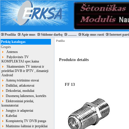
Pradžia
Apie mus
Siūlome darbą
..........
Kaip mus rasti
Internet par
Pradžia
Prekių katalogas
Grupės
Antenos
Palydovinės TV
Produkto detalės
KOMPLEKTAI spec.kaina
Skaitmeninės TV imtuvai ir
priedėliai DVB ir IPTV , išmanieji
Android
Antenų tvirtinimo stovai
FF 13
Dalikliai, atšakotuvai
Dekoderiai, moduliai
Duomenų laikmenos, kortelės
Elektroniniai priedai,
komutatoriai
Jungtys ir adapteriai
Kabeliai
Kompiuterių TV DVB įranga
Maitinimo šaltiniai ir įterpikliai