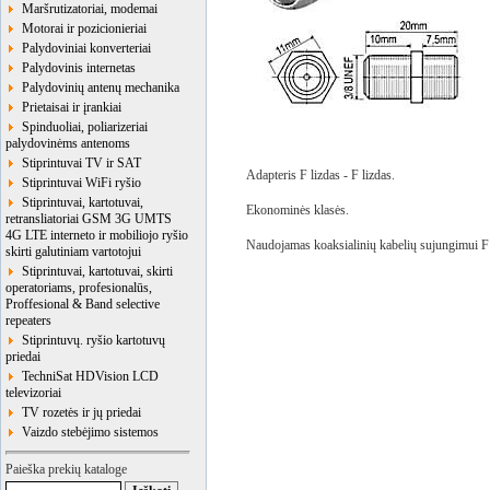
Maršrutizatoriai, modemai
Motorai ir pozicionieriai
Palydoviniai konverteriai
Palydovinis internetas
Palydovinių antenų mechanika
Prietaisai ir įrankiai
Spinduoliai, poliarizeriai
palydovinėms antenoms
Stiprintuvai TV ir SAT
Adapteris F lizdas - F lizdas.
Stiprintuvai WiFi ryšio
Stiprintuvai, kartotuvai,
Ekonominės klasės.
retransliatoriai GSM 3G UMTS
4G LTE interneto ir mobiliojo ryšio
Naudojamas koaksialinių kabelių sujungimui F 
skirti galutiniam vartotojui
Stiprintuvai, kartotuvai, skirti
operatoriams, profesionalūs,
Proffesional & Band selective
repeaters
Stiprintuvų. ryšio kartotuvų
priedai
TechniSat HDVision LCD
televizoriai
TV rozetės ir jų priedai
Vaizdo stebėjimo sistemos
Paieška prekių kataloge