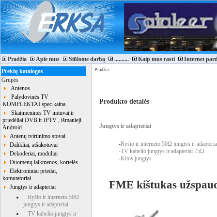
Pradžia
Apie mus
Siūlome darbą
..........
Kaip mus rasti
Internet par
Pradžia
Prekių katalogas
Grupės
Antenos
Palydovinės TV
Produkto detalės
KOMPLEKTAI spec.kaina
Skaitmeninės TV imtuvai ir
priedėliai DVB ir IPTV , išmanieji
Jungtys ir adapteriai
Android
Antenų tvirtinimo stovai
-
Ryšio ir interneto 50Ω jungtys ir adapteria
Dalikliai, atšakotuvai
-
TV kabelio jungtys ir adapteriai 75Ω
Dekoderiai, moduliai
-
Kitos jungtys
Duomenų laikmenos, kortelės
Elektroniniai priedai,
komutatoriai
FME kištukas užspau
Jungtys ir adapteriai
Ryšio ir interneto 50Ω
jungtys ir adapteriai
TV kabelio jungtys ir