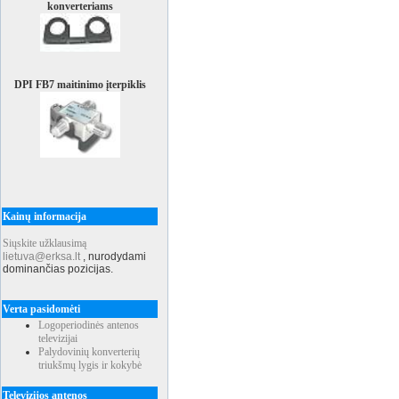
konverteriams
DPI FB7 maitinimo įterpiklis
Kainų informacija
Siųskite užklausimą
lietuva@erksa.lt
,
nurodydami
dominančias pozicijas.
Verta pasidomėti
Logoperiodinės antenos
televizijai
Palydovinių konverterių
triukšmų lygis ir kokybė
Televizijos antenos