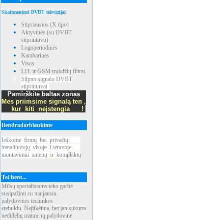
Skaitmeninei DVBT televizijai
Stipriausios (X tipo)
Aktyvinės (su DVBT
stiprintuvu)
Logoperiodinės
Kambarinės
Visos
LTE ir GSM trukdžių filtrai
Silpno signalo DVBT
stiprintuvai
Pamirškite baltas zonas
Mes priimsime signalą ten ,
kur kiti neįstengia !
Bendradarbiaukime
Ieškome
_
firmų
_
bei
_
privačių
____
instaliuotojų
_
visoje
_
Lietuvoje
___
montavimui
_
antenų
_
ir
_
komplektų
Tai bent...
Mūsų specialistams teko garbė
susipažinti su naujausiu
palydovinės technikos
stebuklu. Neįtikėtina, bet jau sukurta
nedidelių matmenų palydovinė