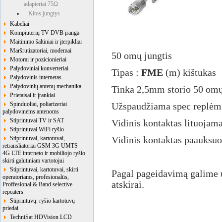
adapteriai 75Ω
Kitos jungtys
Kabeliai
Kompiuterių TV DVB įranga
Maitinimo šaltiniai ir įterpikliai
Maršrutizatoriai, modemai
50 omų jungtis
Motorai ir pozicionieriai
Palydoviniai konverteriai
Tipas :
FME
(m) kištukas
Palydovinis internetas
Palydovinių antenų mechanika
Tinka 2,5mm storio 50 omų
Prietaisai ir įrankiai
Spinduoliai, poliarizeriai
Užspaudžiama spec replėm
palydovinėms antenoms
Stiprintuvai TV ir SAT
Vidinis kontaktas lituojam
Stiprintuvai WiFi ryšio
Stiprintuvai, kartotuvai,
Vidinis kontaktas paauksuo
retransliatoriai GSM 3G UMTS
4G LTE interneto ir mobiliojo ryšio
skirti galutiniam vartotojui
Stiprintuvai, kartotuvai, skirti
Pagal pageidavimą galime
operatoriams, profesionalūs,
atskirai.
Proffesional & Band selective
repeaters
Stiprintuvų. ryšio kartotuvų
priedai
TechniSat HDVision LCD