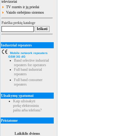
televizoriai
TV rozetės ir jų priedai
Vaizdo stebėjimo sistemos
Paieška prekių kataloge
Industrial repeaters
Mobile network repeaters
GSM 3G 4G
Band selective industrial
repeaters for operators
Full band industrial
repeaters
Full band consumer
repeaters
Užsakymų ypatumai
Kaip užsisakyti
prekę elektroniniu
paštu arba telefonu?
Pristatome
Laikiklis dviems