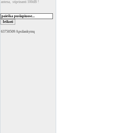
antena, stiprinanti 100dB !
63750509 Apsilankymų