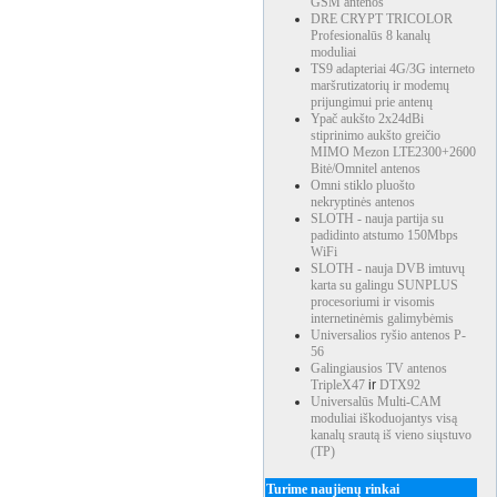
GSM antenos
DRE CRYPT TRICOLOR
Profesionalūs 8 kanalų
moduliai
TS9 adapteriai 4G/3G interneto
maršrutizatorių ir modemų
prijungimui prie antenų
Ypač aukšto 2x24dBi
stiprinimo aukšto greičio
MIMO Mezon LTE2300+2600
Bitė/Omnitel antenos
Omni stiklo pluošto
nekryptinės antenos
SLOTH - nauja partija su
padidinto atstumo 150Mbps
WiFi
SLOTH - nauja DVB imtuvų
karta su galingu SUNPLUS
procesoriumi ir visomis
internetinėmis galimybėmis
Universalios ryšio antenos P-
56
Galingiausios TV antenos
TripleX47
ir
DTX92
Universalūs Multi-CAM
moduliai iškoduojantys visą
kanalų srautą iš vieno siųstuvo
(TP)
Turime naujienų rinkai