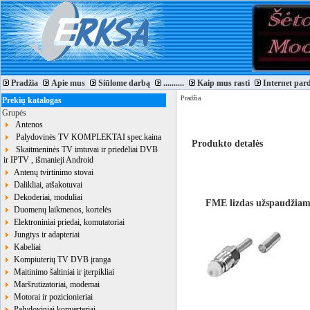
Pradžia
Apie mus
Siūlome darbą
..........
Kaip mus rasti
Internet par
Pradžia
Prekių katalogas
Grupės
Antenos
Palydovinės TV KOMPLEKTAI spec.kaina
Produkto detalės
Skaitmeninės TV imtuvai ir priedėliai DVB
ir IPTV , išmanieji Android
Antenų tvirtinimo stovai
Dalikliai, atšakotuvai
Dekoderiai, moduliai
FME lizdas užspaudžia
Duomenų laikmenos, kortelės
Elektroniniai priedai, komutatoriai
Jungtys ir adapteriai
Kabeliai
Kompiuterių TV DVB įranga
Maitinimo šaltiniai ir įterpikliai
Maršrutizatoriai, modemai
Motorai ir pozicionieriai
Palydoviniai konverteriai