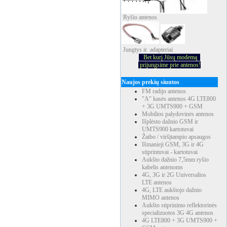
Ryšio
antenos
Jungtys ir adapteriai
Bet kurį Jūsų modemą
prijungsime prie antenos!
Naujos prekių siuntos
FM radijo antenos
"A" kasės antenos 4G LTE800
+ 3G UMTS900 + GSM
Mobilios palydovinės antenos
Išplėsto dažnio GSM ir
UMTS900 kartotuvai
Žaibo / viršįtampio apsaugos
Išmanieji GSM, 3G ir 4G
stiprintuvai - kartotuvai
Aukšto dažnio 7,5mm ryšio
kabelis antenoms
4G, 3G ir 2G Universalios
LTE antenos
4G, LTE aukštojo dažnio
MIMO antenos
Aukšto stiprinimo reflektorinės
specializuotos 3G 4G antenos
4G LTE800 + 3G UMTS900 +