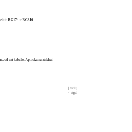
eliui:
RG174
ir
RG316
tuoti ant kabelio. Apmokama atskirai.
Į viršų
< atgal