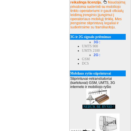
reikalinga licenzija.
Naudojimą
privaloma suderinti su mobiliojo
tinklo operatoriumi ir gauti oficialų
leidimą įrenginio įjungimui į
operatoriaus mobilųjį tinklą. Mes
įrengsime stiprintuvą legaliai ir
suderinsime su transliuotoju.
3G ir 2G signalo priėmimas
3G :
UMTS 900
UMTS 2100
2G :
GSM
DCS
Mobilaus ryšio stiprintuvai
Stiprintuvai-retransliatoriai
(kartotuvai) GSM, UMTS, 3G
interneto ir mobiliojo ryšio
NEBŪK BE RYŠIO !