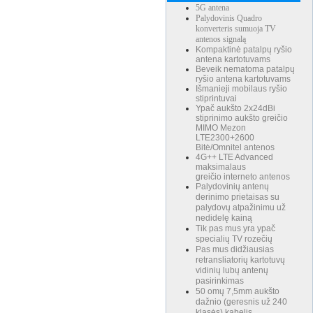
5G antena
Palydovinis Quadro
konverteris sumuoja TV
antenos signalą
Kompaktinė patalpų ryšio
antena kartotuvams
Beveik nematoma patalpų
ryšio antena kartotuvams
Išmanieji mobilaus ryšio
stiprintuvai
Ypač aukšto 2x24dBi
stiprinimo aukšto greičio
MIMO Mezon
LTE2300+2600
Bitė/Omnitel antenos
4G++ LTE Advanced
maksimalaus
greičio interneto antenos
Palydovinių antenų
derinimo prietaisas su
palydovų atpažinimu už
nedidelę kainą
Tik pas mus yra ypač
specialių TV rozečių
Pas mus didžiausias
retransliatorių kartotuvų
vidinių lubų antenų
pasirinkimas
50 omų 7,5mm aukšto
dažnio (geresnis už 240
klasės) kabelis