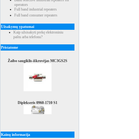
Band selective industrial repeaters for
operators
Full band industrial repeaters
Full band consumer repeaters
Užsakymų ypatumai
Kaip užsisakyti prekę elektroniniu
paštu arba telefonu?
Pristatome
Žaibo saugiklis-iškrovėjas MC3GS2S
Diplekseris 0960-1710 S1
Kainų informacija