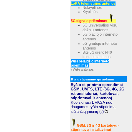
LoRA telemetrijos antenos
Nekryptinės
Kryptinės
5G signalo priėmimas
5G universalios visų
dažnių antenos
5G plačiojo interneto
antenos
5G greitojo interneto
antenos
Bitė 5G greito N40
interneto antenos
WiFi belaidžio interneto
priėmimas
WiFi antenos
●
Ryšio stiprinimo sprendimai
Ryšio stiprinimo sprendimai
GSM, UMTS, LTE (3G, 4G, 2G
retransliatoriai, kartotuvai,
stiprintuvai ir antenos)
Kuo skiriasi ERKSA nuo
daugumos ryšio stiprinimą
siūlančių įmonių (?)
GSM, 3G ir 4G kartotuvų -
stiprintuvų instaliavimui