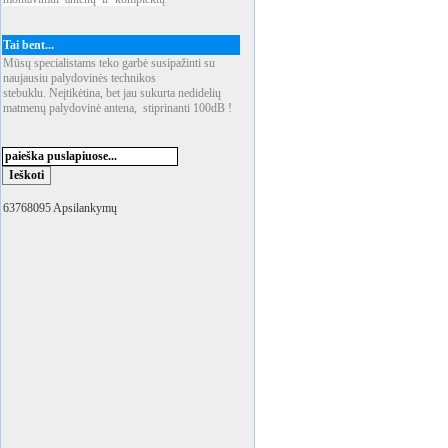
Tai bent...
Mūsų specialistams teko garbė susipažinti su
naujausiu palydovinės technikos
stebuklu. Neįtikėtina, bet jau sukurta nedidelių
matmenų palydovinė antena, stiprinanti 100dB !
63768095 Apsilankymų