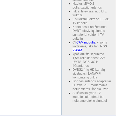
Naujos MIMO 2
poliarizacijų antenos
Filtrai televizijai nuo LTE
trukdžių
5 sluoksnių ekrano 135dB
TV kabelis
Kabelinės ir antžeminės
DVBT televizijų signalo
sumatoriai valdomi TV
pulteliu
CI
CAM
moduliai
visoms
kortelėms, įskaitant
NDS
Viasat
Ypač aukšto stiprinimo
1,5m reflektorinės GSM,
UMTS, DCS, 3G ir
4G antenos
DVBS2 4-ių HD kanalų
siųstuvas į LAN/WiFi
kompiuterių tinklą
Išorinės antenos adapteriai
Huawei ZTE modemams
neturintiems išorinio lizdo
Aukštos kokybės TV
kabelio sujungimai be
neigiamo efekto signalui