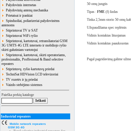
50 omų jungtis
Palydovinis internetas
Palydovinių antenų mechanika
Tipas :
FME
(f) lizdas
Prietaisai ir įrankiai
Tinka 2,5mm storio 50 omų kab
Spinduoliai, poliarizeriai palydovinėms
antenoms
Užspaudžiama spec replėmis
Stiprintuvai TV ir SAT
Vidinis kontaktas lituojamas
Stiprintuvai WiFi ryšio
Stiprintuvai, kartotuvai, retransliatoriai GSM
Vidinis kontaktas paauksuotas
3G UMTS 4G LTE interneto ir mobiliojo ryšio
skirti galutiniam vartotojui
Stiprintuvai, kartotuvai, skirti operatoriams,
Pagal pageidavimą galime užmon
profesionalūs, Proffesional & Band selective
repeaters
Stiprintuvų. ryšio kartotuvų priedai
TechniSat HDVision LCD televizoriai
TV rozetės ir jų priedai
Vaizdo stebėjimo sistemos
Paieška prekių kataloge
Industrial repeaters
Mobile network repeaters
GSM 3G 4G