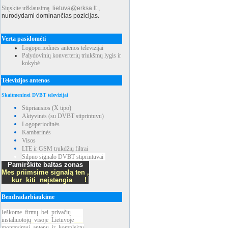
Siųskite užklausimą
lietuva@erksa.lt
,
nurodydami dominančias pozicijas.
Verta pasidomėti
Logoperiodinės antenos televizijai
Palydovinių konverterių triukšmų lygis ir
kokybė
Televizijos antenos
Skaitmeninei DVBT televizijai
Stipriausios (X tipo)
Aktyvinės (su DVBT stiprintuvu)
Logoperiodinės
Kambarinės
Visos
LTE ir GSM trukdžių filtrai
Silpno signalo DVBT stiprintuvai
Pamirškite baltas zonas
Mes priimsime signalą ten ,
kur kiti neįstengia !
Bendradarbiaukime
Ieškome
_
firmų
_
bei
_
privačių
____
instaliuotojų
_
visoje
_
Lietuvoje
___
montavimui
_
antenų
_
ir
_
komplektų