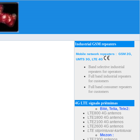
Industrial GSM repeaters
Mobile network repeaters : GSM 2G,
UMTS 3G, LTE 4G
Band selective industrial
repeaters for operators
Full band industrial repeaters
for customers
Full band consumer repeaters
for customers
4G LTE signalo priėmimas
Bitė, Telia, Tele2:
LTE800 4G antenos
LTE1800 4G antenos
LTE2100 4G antenos
LTE2600 4G antenos
LTE stiprintuvai-kartotuvai
Mezon :
LTE2300 antenos