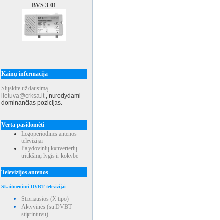
BVS 3-01
Kainų informacija
Siųskite užklausimą
lietuva@erksa.lt
,
nurodydami
dominančias pozicijas.
Verta pasidomėti
Logoperiodinės antenos
televizijai
Palydovinių konverterių
triukšmų lygis ir kokybė
Televizijos antenos
Skaitmeninei DVBT televizijai
Stipriausios (X tipo)
Aktyvinės (su DVBT
stiprintuvu)