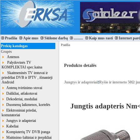
Pradžia
Apie mus
Siūlome darbą
..........
Kaip mus rasti
Internet par
Pradžia
Prekių katalogas
Grupės
Antenos
Palydovinės TV
Produkto detalės
KOMPLEKTAI spec.kaina
Skaitmeninės TV imtuvai ir
priedėliai DVB ir IPTV , išmanieji
:
Android
Jungtys ir adapteriai
Ryšio ir interneto 50Ω ju
Antenų tvirtinimo stovai
Dalikliai, atšakotuvai
Dekoderiai, moduliai
Jungtis adapteris Nm
Duomenų laikmenos, kortelės
Elektroniniai priedai,
komutatoriai
Jungtys ir adapteriai
Kabeliai
Kompiuterių TV DVB įranga
Maitinimo šaltiniai ir įterpikliai