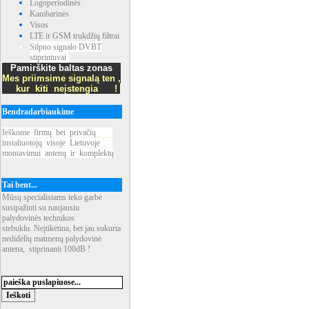
Logoperiodinės
Kambarinės
Visos
LTE ir GSM trukdžių filtrai
Silpno signalo DVBT
stiprintuvai
Pamirškite baltas zonas
Mes priimsime signalą ten ,
kur kiti neįstengia !
Bendradarbiaukime
Ieškome
_
firmų
_
bei
_
privačių
____
instaliuotojų
_
visoje
_
Lietuvoje
___
montavimui
_
antenų
_
ir
_
komplektų
Tai bent...
Mūsų specialistams teko garbė
susipažinti su naujausiu
palydovinės technikos
stebuklu. Neįtikėtina, bet jau sukurta
nedidelių matmenų palydovinė
antena, stiprinanti 100dB !