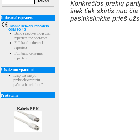
Konkrečios prekių partij
šiek tiek skirtis nuo či
pasitikslinkite prieš už
Industrial repeaters
Mobile network repeaters
GSM 3G 4G
Band selective industrial
repeaters for operators
Full band industrial
repeaters
Full band consumer
repeaters
Užsakymų ypatumai
Kaip užsisakyti
prekę elektroniniu
paštu arba telefonu?
Pristatome
Kabelis RF K