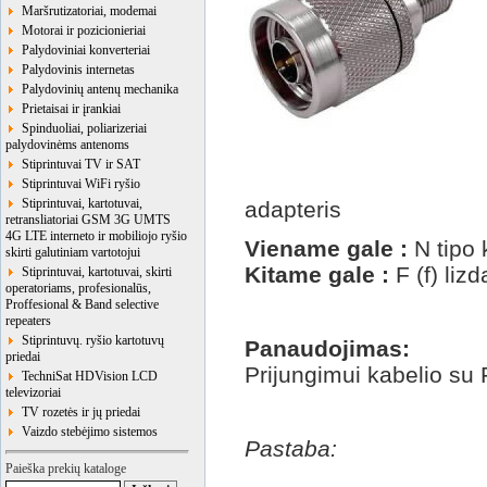
Maršrutizatoriai, modemai
Motorai ir pozicionieriai
Palydoviniai konverteriai
Palydovinis internetas
Palydovinių antenų mechanika
Prietaisai ir įrankiai
Spinduoliai, poliarizeriai
palydovinėms antenoms
Stiprintuvai TV ir SAT
Stiprintuvai WiFi ryšio
Stiprintuvai, kartotuvai,
adapteris
retransliatoriai GSM 3G UMTS
4G LTE interneto ir mobiliojo ryšio
Viename gale :
N tipo 
skirti galutiniam vartotojui
Kitame gale :
F (f) lizd
Stiprintuvai, kartotuvai, skirti
operatoriams, profesionalūs,
Proffesional & Band selective
repeaters
Stiprintuvų. ryšio kartotuvų
Panaudojimas:
priedai
Prijungimui kabelio su F
TechniSat HDVision LCD
televizoriai
TV rozetės ir jų priedai
Vaizdo stebėjimo sistemos
Pastaba:
Paieška prekių kataloge