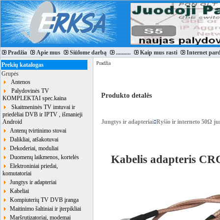
Pradžia
Apie mus
Siūlome darbą
..........
Kaip mus rasti
Internet par
Pradžia
Prekių katalogas
Grupės
Antenos
Palydovinės TV
Produkto detalės
KOMPLEKTAI spec.kaina
Skaitmeninės TV imtuvai ir
priedėliai DVB ir IPTV , išmanieji
:
Android
Jungtys ir adapteriai
Ryšio ir interneto 50Ω ju
Antenų tvirtinimo stovai
Dalikliai, atšakotuvai
Dekoderiai, moduliai
Kabelis adapteris 
Duomenų laikmenos, kortelės
Elektroniniai priedai,
komutatoriai
Jungtys ir adapteriai
Kabeliai
Kompiuterių TV DVB įranga
Maitinimo šaltiniai ir įterpikliai
Maršrutizatoriai, modemai