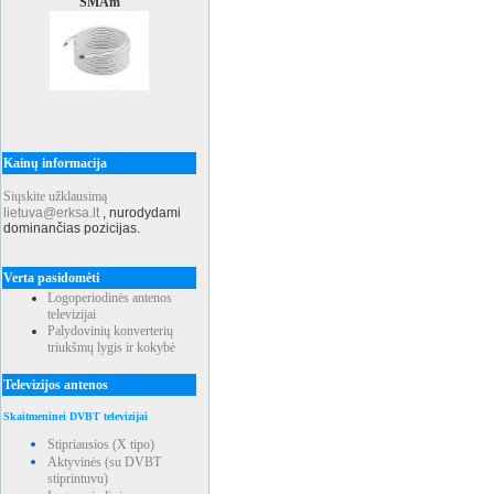
SMAm
Kainų informacija
Siųskite užklausimą
lietuva@erksa.lt
,
nurodydami
dominančias pozicijas.
Verta pasidomėti
Logoperiodinės antenos
televizijai
Palydovinių konverterių
triukšmų lygis ir kokybė
Televizijos antenos
Skaitmeninei DVBT televizijai
Stipriausios (X tipo)
Aktyvinės (su DVBT
stiprintuvu)