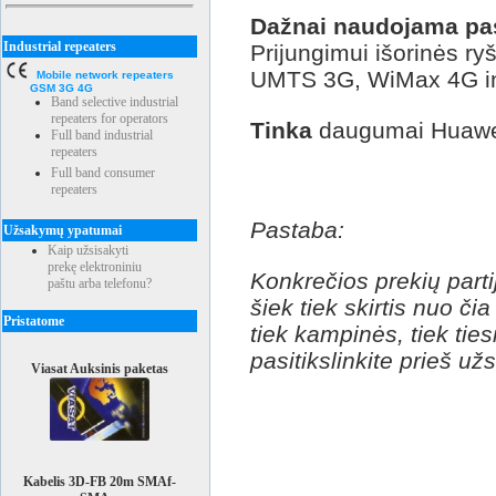
Dažnai naudojama pas
Industrial repeaters
Prijungimui išorinės r
UMTS 3G, WiMax 4G in
Mobile network repeaters
GSM 3G 4G
Band selective industrial
repeaters for operators
Tinka
daugumai Huaw
Full band industrial
repeaters
Full band consumer
repeaters
Pastaba:
Užsakymų ypatumai
Kaip užsisakyti
prekę elektroniniu
Konkrečios prekių partij
paštu arba telefonu?
šiek tiek skirtis nuo či
Pristatome
tiek kampinės, tiek ties
pasitikslinkite prieš u
Viasat Auksinis paketas
Kabelis 3D-FB 20m SMAf-