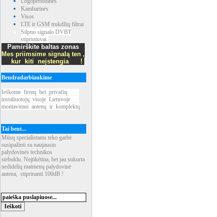
Logoperiodinės
Kambarinės
Visos
LTE ir GSM trukdžių filtrai
Silpno signalo DVBT
stiprintuvai
Pamirškite baltas zonas
Mes priimsime signalą ten ,
kur kiti neįstengia !
Bendradarbiaukime
Ieškome
_
firmų
_
bei
_
privačių
____
instaliuotojų
_
visoje
_
Lietuvoje
___
montavimui
_
antenų
_
ir
_
komplektų
Tai bent...
Mūsų specialistams teko garbė
susipažinti su naujausiu
palydovinės technikos
stebuklu. Neįtikėtina, bet jau sukurta
nedidelių matmenų palydovinė
antena, stiprinanti 100dB !