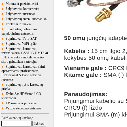
Motorai ir pozicionieriai
Palydoviniai konverteriai
Palydovinis internetas
Palydovinių antenų mechanika
Prietaisai ir įrankiai
Spinduoliai, poliarizeriai
palydovinėms antenoms
50 omų
jungčių adapte
Stiprintuvai TV ir SAT
Stiprintuvai WiFi ryšio
Stiprintuvai, kartotuvai,
Kabelis :
15 cm ilgio 
retransliatoriai GSM 3G UMTS 4G
kokybės 50 omų kabeli
LTE interneto ir mobiliojo ryšio
skirti galutiniam vartotojui
Stiprintuvai, kartotuvai, skirti
Viename gale :
CRC9 k
operatoriams, profesionalūs,
Kitame gale :
SMA (f) 
Proffesional & Band selective
repeaters
Stiprintuvų. ryšio kartotuvų
priedai
Panaudojimas:
TechniSat HDVision LCD
televizoriai
Prijungimui kabelio su
TV rozetės ir jų priedai
CRC9 (f) lizdo
Vaizdo stebėjimo sistemos
Prijungimui SMA (m) k
Paieška prekių kataloge