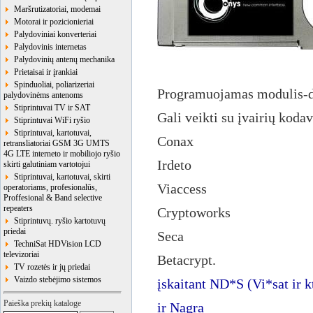
Maršrutizatoriai, modemai
Motorai ir pozicionieriai
Palydoviniai konverteriai
Palydovinis internetas
Palydovinių antenų mechanika
Prietaisai ir įrankiai
Spinduoliai, poliarizeriai
Programuojamas modulis-d
palydovinėms antenoms
Stiprintuvai TV ir SAT
Gali veikti su įvairių kod
Stiprintuvai WiFi ryšio
Stiprintuvai, kartotuvai,
Conax
retransliatoriai GSM 3G UMTS
4G LTE interneto ir mobiliojo ryšio
Irdeto
skirti galutiniam vartotojui
Stiprintuvai, kartotuvai, skirti
Viaccess
operatoriams, profesionalūs,
Proffesional & Band selective
repeaters
Cryptoworks
Stiprintuvų. ryšio kartotuvų
priedai
Seca
TechniSat HDVision LCD
televizoriai
Betacrypt.
TV rozetės ir jų priedai
Vaizdo stebėjimo sistemos
įskaitant ND*S (Vi*sat ir k
Paieška prekių kataloge
ir Nagra