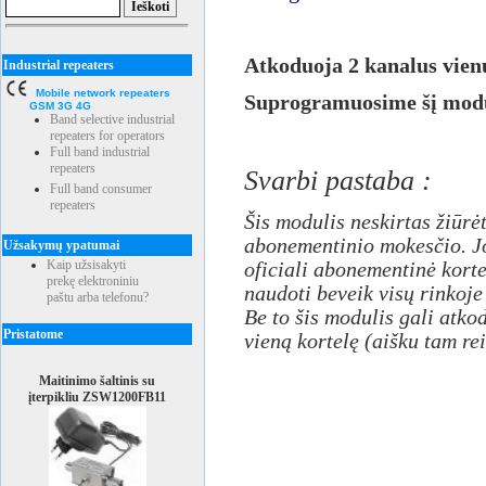
Atkoduoja 2 kanalus vienu
Industrial repeaters
Mobile network repeaters
Suprogramuosime šį modul
GSM 3G 4G
Band selective industrial
repeaters for operators
Full band industrial
repeaters
Svarbi pastaba :
Full band consumer
repeaters
Šis modulis neskirtas žiūr
abonementinio mokesčio. J
Užsakymų ypatumai
Kaip užsisakyti
oficiali abonementinė korte
prekę elektroniniu
naudoti beveik visų rinkoj
paštu arba telefonu?
Be to šis modulis gali atko
Pristatome
vieną kortelę (aišku tam re
Maitinimo šaltinis su
įterpikliu ZSW1200FB11