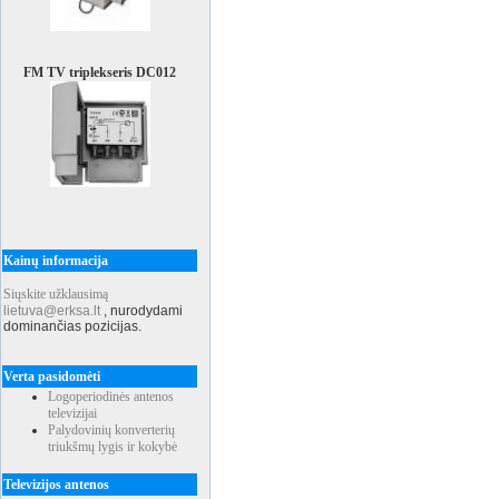
naujas modulis 2010.10.08
FM TV triplekseris DC012
Kainų informacija
Siųskite užklausimą
lietuva@erksa.lt
,
nurodydami
dominančias pozicijas.
Verta pasidomėti
Logoperiodinės antenos
televizijai
Palydovinių konverterių
triukšmų lygis ir kokybė
Televizijos antenos