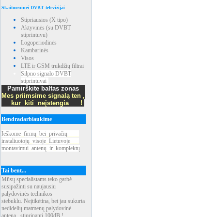
Skaitmeninei DVBT televizijai
Stipriausios (X tipo)
Aktyvinės (su DVBT
stiprintuvu)
Logoperiodinės
Kambarinės
Visos
LTE ir GSM trukdžių filtrai
Silpno signalo DVBT
stiprintuvai
Pamirškite baltas zonas
Mes priimsime signalą ten ,
kur kiti neįstengia !
Bendradarbiaukime
Ieškome
_
firmų
_
bei
_
privačių
____
instaliuotojų
_
visoje
_
Lietuvoje
___
montavimui
_
antenų
_
ir
_
komplektų
Tai bent...
Mūsų specialistams teko garbė
susipažinti su naujausiu
palydovinės technikos
stebuklu. Neįtikėtina, bet jau sukurta
nedidelių matmenų palydovinė
antena, stiprinanti 100dB !