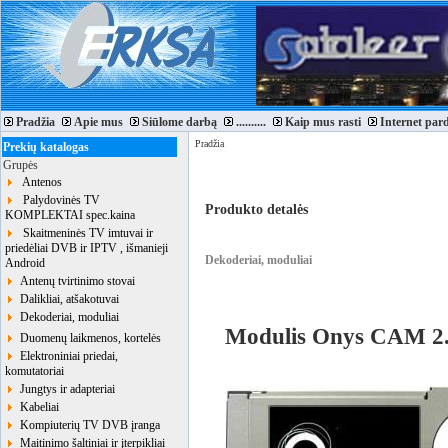
Pradžia
Apie mus
Siūlome darbą
..........
Kaip mus rasti
Internet par
Pradžia
Prekių katalogas
Grupės
Antenos
Palydovinės TV
Produkto detalės
KOMPLEKTAI spec.kaina
Skaitmeninės TV imtuvai ir
priedėliai DVB ir IPTV , išmanieji
Dekoderiai, moduliai
Android
Antenų tvirtinimo stovai
Dalikliai, atšakotuvai
Dekoderiai, moduliai
Modulis Onys CAM 2
Duomenų laikmenos, kortelės
Elektroniniai priedai,
komutatoriai
Jungtys ir adapteriai
Kabeliai
Kompiuterių TV DVB įranga
Maitinimo šaltiniai ir įterpikliai