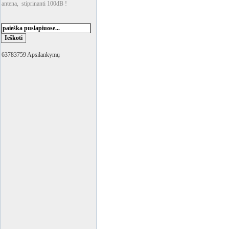
antena, stiprinanti 100dB !
63783759 Apsilankymų