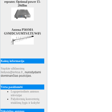
repeater. Optional power 15-
20dBm
Antena P56SMA
GSM/DCS/UMTS/LTE/WiFi
Kainų informacija
Siųskite užklausimą
lietuva@erksa.lt
,
nurodydami
dominančias pozicijas.
Verta pasidomėti
Logoperiodinės antenos
televizijai
Palydovinių konverterių
triukšmų lygis ir kokybė
Televizijos antenos