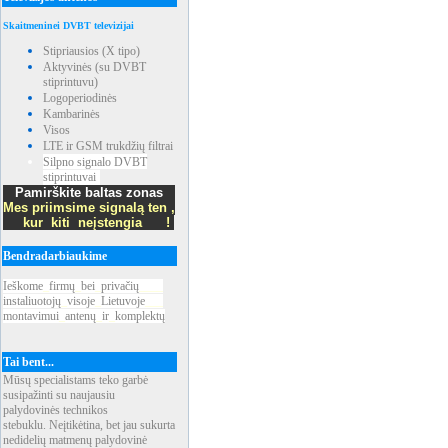
Skaitmeninei DVBT televizijai
Stipriausios (X tipo)
Aktyvinės (su DVBT
stiprintuvu)
Logoperiodinės
Kambarinės
Visos
LTE ir GSM trukdžių filtrai
Silpno signalo DVBT
stiprintuvai
Pamirškite baltas zonas
Mes priimsime signalą ten ,
kur kiti neįstengia !
Bendradarbiaukime
Ieškome
_
firmų
_
bei
_
privačių
____
instaliuotojų
_
visoje
_
Lietuvoje
___
montavimui
_
antenų
_
ir
_
komplektų
Tai bent...
Mūsų specialistams teko garbė
susipažinti su naujausiu
palydovinės technikos
stebuklu. Neįtikėtina, bet jau sukurta
nedidelių matmenų palydovinė