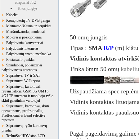
adapteriai 75Ω
Kitos jungtys
Kabeliai
Kompiuterių TV DVB įranga
Maitinimo šaltiniai ir įterpikliai
Maršrutizatoriai, modemai
50 omų jungtis
Motorai ir pozicionieriai
Palydoviniai konverteriai
Tipas :
SMA
R/P
(m) kištu
Palydovinis internetas
Palydovinių antenų mechanika
Vidinis kontaktas atvirkšč
Prietaisai ir įrankiai
Spinduoliai, poliarizeriai
Tinka 6mm 50 omų
kabeli
palydovinėms antenoms
Stiprintuvai TV ir SAT
Stiprintuvai WiFi ryšio
Stiprintuvai, kartotuvai,
Užspaudžiama spec replėm
retransliatoriai GSM 3G UMTS
4G LTE interneto ir mobiliojo ryšio
skirti galutiniam vartotojui
Vidinis kontaktas lituojam
Stiprintuvai, kartotuvai, skirti
operatoriams, profesionalūs,
Vidinis kontaktas paauksuo
Proffesional & Band selective
repeaters
Stiprintuvų. ryšio kartotuvų
priedai
Pagal pageidavimą galime
TechniSat HDVision LCD