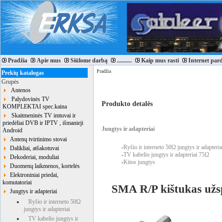
Pradžia
Apie mus
Siūlome darbą
..........
Kaip mus rasti
Internet par
Pradžia
Prekių katalogas
Grupės
Antenos
Palydovinės TV
Produkto detalės
KOMPLEKTAI spec.kaina
Skaitmeninės TV imtuvai ir
priedėliai DVB ir IPTV , išmanieji
Jungtys ir adapteriai
Android
Antenų tvirtinimo stovai
-
Ryšio ir interneto 50Ω jungtys ir adapteria
Dalikliai, atšakotuvai
-
TV kabelio jungtys ir adapteriai 75Ω
Dekoderiai, moduliai
-
Kitos jungtys
Duomenų laikmenos, kortelės
Elektroniniai priedai,
komutatoriai
SMA R/P kištukas už
Jungtys ir adapteriai
Ryšio ir interneto 50Ω
jungtys ir adapteriai
TV kabelio jungtys ir