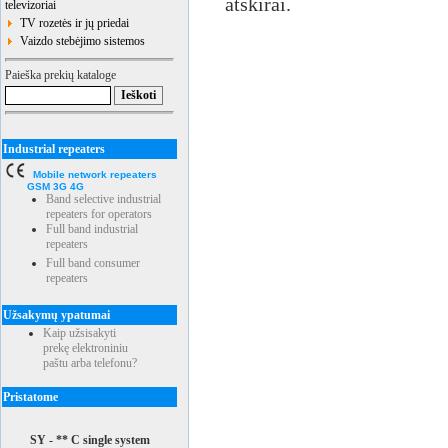
atskirai.
televizoriai
TV rozetės ir jų priedai
Vaizdo stebėjimo sistemos
Paieška prekių kataloge
Industrial repeaters
Mobile network repeaters
GSM 3G 4G
Band selective industrial
repeaters for operators
Full band industrial
repeaters
Full band consumer
repeaters
Užsakymų ypatumai
Kaip užsisakyti
prekę elektroniniu
paštu arba telefonu?
Pristatome
SY - ** C single system