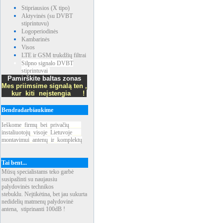
Stipriausios (X tipo)
Aktyvinės (su DVBT
stiprintuvu)
Logoperiodinės
Kambarinės
Visos
LTE ir GSM trukdžių filtrai
Silpno signalo DVBT
stiprintuvai
Pamirškite baltas zonas
Mes priimsime signalą ten ,
kur kiti neįstengia !
Bendradarbiaukime
Ieškome
_
firmų
_
bei
_
privačių
____
instaliuotojų
_
visoje
_
Lietuvoje
___
montavimui
_
antenų
_
ir
_
komplektų
Tai bent...
Mūsų specialistams teko garbė
susipažinti su naujausiu
palydovinės technikos
stebuklu. Neįtikėtina, bet jau sukurta
nedidelių matmenų palydovinė
antena, stiprinanti 100dB !