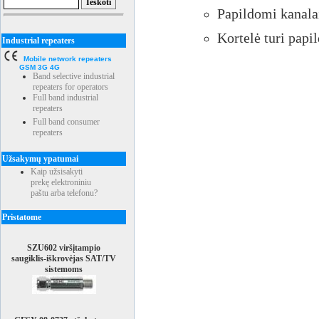
Papildomi kanala
Kortelė turi pap
Industrial repeaters
Mobile network repeaters
GSM 3G 4G
Band selective industrial
repeaters for operators
Full band industrial
repeaters
Full band consumer
repeaters
Užsakymų ypatumai
Kaip užsisakyti
prekę elektroniniu
paštu arba telefonu?
Pristatome
SZU602 viršįtampio
saugiklis-iškrovėjas SAT/TV
sistemoms