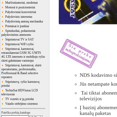
Maršrutizatoriai, modemai
Motorai ir pozicionieriai
Palydoviniai konverteriai
Palydovinis internetas
Palydovinių antenų mechanika
Prietaisai ir įrankiai
Spinduoliai, poliarizeriai
palydovinėms antenoms
Stiprintuvai TV ir SAT
Stiprintuvai WiFi ryšio
Stiprintuvai, kartotuvai,
retransliatoriai GSM 3G UMTS
4G LTE interneto ir mobiliojo ryšio
skirti galutiniam vartotojui
Stiprintuvai, kartotuvai, skirti
operatoriams, profesionalūs,
Proffesional & Band selective
NDS kodavimo si
repeaters
Stiprintuvų. ryšio kartotuvų
Jūs netampate kor
priedai
TechniSat HDVision LCD
Tai tiktai abon
televizoriai
televizijos
TV rozetės ir jų priedai
Vaizdo stebėjimo sistemos
Į bazinį abonemen
kanalų paketas
Paieška prekių kataloge