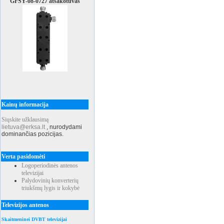
GFSY-08-0727 atšakotuvas
Kainų informacija
Siųskite užklausimą
lietuva@erksa.lt
,
nurodydami
dominančias pozicijas.
Verta pasidomėti
Logoperiodinės antenos
televizijai
Palydovinių konverterių
triukšmų lygis ir kokybė
Televizijos antenos
Skaitmeninei DVBT televizijai