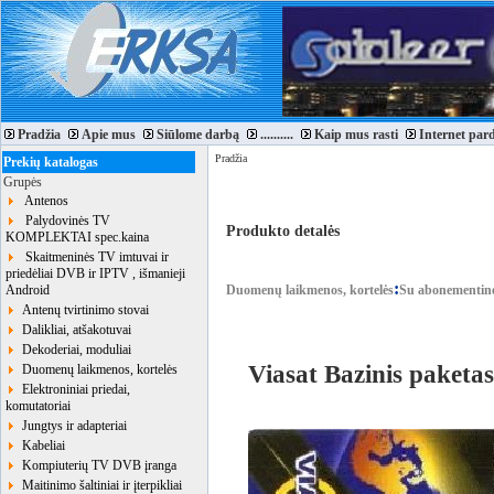
Pradžia
Apie mus
Siūlome darbą
..........
Kaip mus rasti
Internet par
Pradžia
Prekių katalogas
Grupės
Antenos
Palydovinės TV
Produkto detalės
KOMPLEKTAI spec.kaina
Skaitmeninės TV imtuvai ir
priedėliai DVB ir IPTV , išmanieji
:
Android
Duomenų laikmenos, kortelės
Su abonementine
Antenų tvirtinimo stovai
Dalikliai, atšakotuvai
Dekoderiai, moduliai
Viasat Bazinis paketas
Duomenų laikmenos, kortelės
Elektroniniai priedai,
komutatoriai
Jungtys ir adapteriai
Kabeliai
Kompiuterių TV DVB įranga
Maitinimo šaltiniai ir įterpikliai