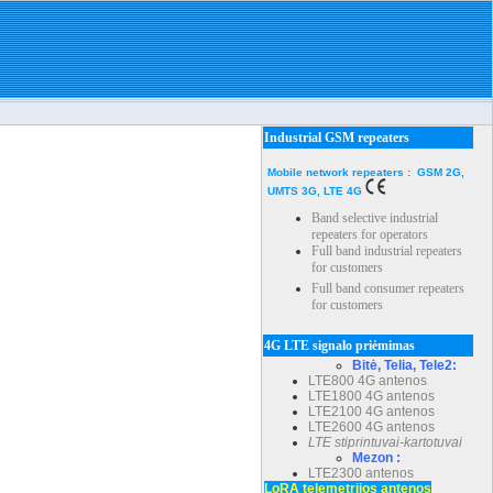
Industrial GSM repeaters
Mobile network repeaters : GSM 2G,
UMTS 3G, LTE 4G
Band selective industrial
repeaters for operators
Full band industrial repeaters
for customers
Full band consumer repeaters
for customers
4G LTE signalo priėmimas
Bitė, Telia, Tele2:
LTE800 4G antenos
LTE1800 4G antenos
LTE2100 4G antenos
LTE2600 4G antenos
LTE stiprintuvai-kartotuvai
Mezon :
LTE2300 antenos
LoRA telemetrijos antenos