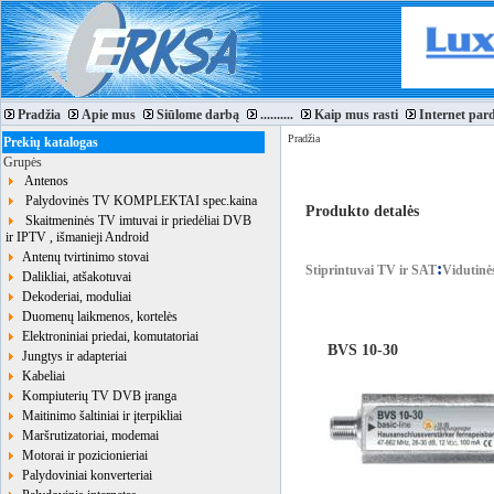
Pradžia
Apie mus
Siūlome darbą
..........
Kaip mus rasti
Internet par
Pradžia
Prekių katalogas
Grupės
Antenos
Palydovinės TV KOMPLEKTAI spec.kaina
Produkto detalės
Skaitmeninės TV imtuvai ir priedėliai DVB
ir IPTV , išmanieji Android
Antenų tvirtinimo stovai
:
Stiprintuvai TV ir SAT
Vidutinės
Dalikliai, atšakotuvai
Dekoderiai, moduliai
Duomenų laikmenos, kortelės
Elektroniniai priedai, komutatoriai
BVS 10-30
Jungtys ir adapteriai
Kabeliai
Kompiuterių TV DVB įranga
Maitinimo šaltiniai ir įterpikliai
Maršrutizatoriai, modemai
Motorai ir pozicionieriai
Palydoviniai konverteriai