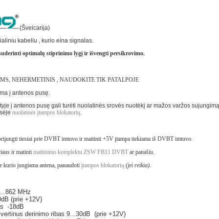
(Šveicarija)
liniu kabeliu , kurio eina signalas.
inti optimalų stiprinimo lygį ir išvengti persikrovimo.
S, NEHERMETINIS , NAUDOKITE TIK PATALPOJE
ama į antenos pusę.
yptyje į antenos pusę gali turėti nuolatinės srovės nuotėkį ar mažos varžos sujungi
usėje
nuolatinės įtampos blokatorių
.
e prijungti tiesiai prie DVBT imtuvo ir maitinti +5V įtampa tiekiama iš DVBT imtuvo.
riaus ir matinti
maitinimo komplektu ZSW FB11 DVBT
ar panašiu.
ie kurio jungiama antena, panaudoti
įtampos blokatorių
(jei reikia)
.
7...862 MHz
0dB (prie +12V)
as -18dB
įvertinus derinimo ribas 9...30dB (prie +12V)