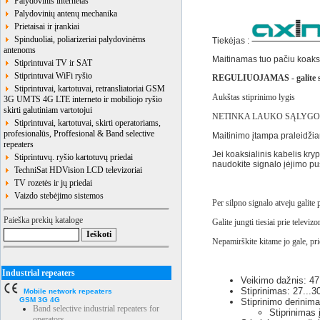
Palydovinis internetas
Palydovinių antenų mechanika
Prietaisai ir įrankiai
Spinduoliai, poliarizeriai palydovinėms
Tiekėjas :
antenoms
Maitinamas tuo pačiu koaksia
Stiprintuvai TV ir SAT
Stiprintuvai WiFi ryšio
REGULIUOJAMAS - galite suder
Stiprintuvai, kartotuvai, retransliatoriai GSM
Aukštas stiprinimo lygis
3G UMTS 4G LTE interneto ir mobiliojo ryšio
skirti galutiniam vartotojui
NETINKA LAUKO SĄLYGOM
Stiprintuvai, kartotuvai, skirti operatoriams,
profesionalūs, Proffesional & Band selective
Maitinimo įtampa praleidži
repeaters
Jei koaksialinis kabelis kr
Stiprintuvų. ryšio kartotuvų priedai
naudokite signalo įėjimo p
TechniSat HDVision LCD televizoriai
TV rozetės ir jų priedai
Vaizdo stebėjimo sistemos
Per silpno signalo atveju galit
Paieška prekių kataloge
Galite jungti tiesiai prie televizo
Nepamirškite kitame jo gale, pr
Industrial repeaters
Veikimo dažnis: 4
Stiprinimas: 27...3
Mobile network repeaters
GSM 3G 4G
Stiprinimo derinim
Band selective industrial repeaters for
Stiprinimas 
operators