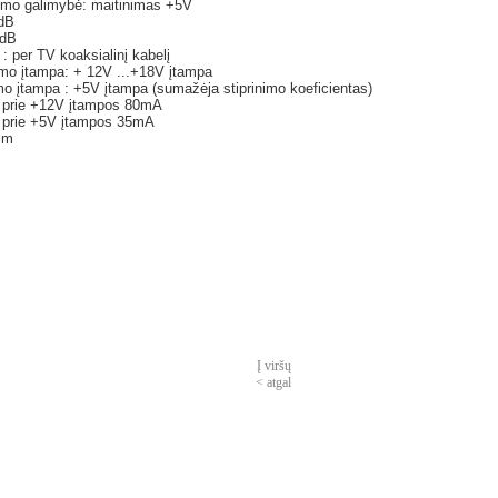
imo galimybė: maitinimas +5V
8dB
 dB
: per TV koaksialinį kabelį
imo įtampa: + 12V ...+18V įtampa
imo įtampa : +5V įtampa (sumažėja stiprinimo koeficientas)
 prie +12V įtampos 80mA
 prie +5V įtampos 35mA
mm
Į viršų
< atgal