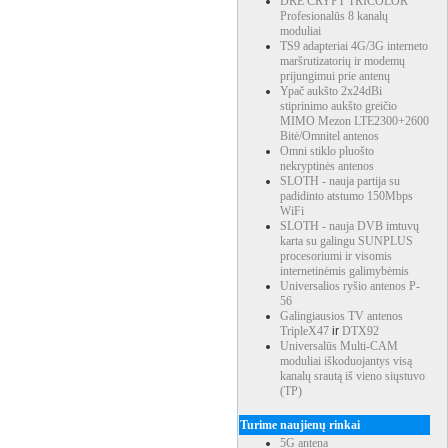
DRE CRYPT TRICOLOR
Profesionalūs 8 kanalų
moduliai
TS9 adapteriai 4G/3G interneto
maršrutizatorių ir modemų
prijungimui prie antenų
Ypač aukšto 2x24dBi
stiprinimo aukšto greičio
MIMO Mezon LTE2300+2600
Bitė/Omnitel antenos
Omni stiklo pluošto
nekryptinės antenos
SLOTH - nauja partija su
padidinto atstumo 150Mbps
WiFi
SLOTH - nauja DVB imtuvų
karta su galingu SUNPLUS
procesoriumi ir visomis
internetinėmis galimybėmis
Universalios ryšio antenos P-
56
Galingiausios TV antenos
TripleX47
ir
DTX92
Universalūs Multi-CAM
moduliai iškoduojantys visą
kanalų srautą iš vieno siųstuvo
(TP)
Turime naujienų rinkai
5G antena