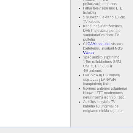
poliarizacijų antenos
Filtrai televizijai nuo LTE
trukdžių
5 sluoksnių ekrano 135dB
TV kabelis
Kabelinės ir antžeminės
DVBT televizijų signalo
sumatoriai valdomi TV
pulteliu
CI
CAM
moduliai
visoms
kortelėms, įskaitant
NDS
Viasat
Ypač aukšto stiprinimo
1,5m reflektorinės GSM,
UMTS, DCS, 3G ir
4G antenos
DVBS2 4-ių HD kanalų
siųstuvas į LAN/WiFi
kompiuterių tinklą
Išorinės antenos adapteriai
Huawei ZTE modemams
neturintiems išorinio lizdo
Aukštos kokybės TV
kabelio sujungimai be
neigiamo efekto signalui