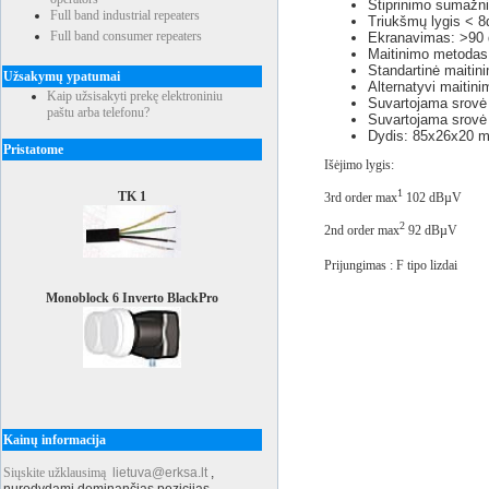
Stiprinimo sumažn
Full band industrial repeaters
Triukšmų lygis < 
Full band consumer repeaters
Ekranavimas: >90
Maitinimo metodas 
Standartinė maitin
Užsakymų ypatumai
Alternatyvi maitin
Kaip užsisakyti prekę elektroniniu
Suvartojama srovė
paštu arba telefonu?
Suvartojama srovė
Dydis: 85x26x20 
Pristatome
Išėjimo lygis:
1
TK 1
3rd order max
102 dBµV
2
2nd order max
92 dBµV
Prijungimas : F tipo lizdai
Monoblock 6 Inverto BlackPro
Kainų informacija
Siųskite užklausimą
lietuva@erksa.lt
,