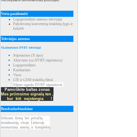
nurodydami dominančias pozicijas.
Verta pasidomėti
Logoperiodinės antenos televizijai
Palydovinių konverterių triukšmų lygis ir
kokybė
Televizijos antenos
Skaitmeninei DVBT televizijai
Stipriausios (X tipo)
Aktyvinės (su DVBT stiprintuvu)
Logoperiodinės
Kambarinės
Visos
LTE ir GSM trukdžių filtrai
Silpno signalo DVBT stiprintuvai
Pamirškite baltas zonas
Mes priimsime signalą ten ,
kur kiti neįstengia !
Bendradarbiaukime
Ieškome
_
firmų
_
bei
_
privačių
____
instaliuotojų
_
visoje
_
Lietuvoje
___
montavimui
_
antenų
_
ir
_
komplektų