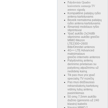
Palydovinis Quadro
konverteris sumuoja TV
antenos signalą
Kompaktinė patalpų ryšio
antena kartotuvams
Beveik nematoma patalpų
ryšio antena kartotuvams
Išmanieji mobilaus ryšio
stiprintuvai
Ypač aukšto 2x24dBi
stiprinimo aukšto greičio
MIMO Mezon
LTE2300+2600
Bitė/Omnitel antenos
4G++ LTE Advanced
maksimalaus
greičio interneto antenos
Palydovinių antenų
derinimo prietaisas su
palydovų atpažinimu už
nedidelę kainą
Tik pas mus yra ypač
specialių TV rozečių
Pas mus didžiausias
retransliatorių kartotuvų
vidinių lubų antenų
pasirinkimas
50 omų 7,5mm aukšto
dažnio (geresnis už 240
klasės) kabelis
Naujos MIMO 2