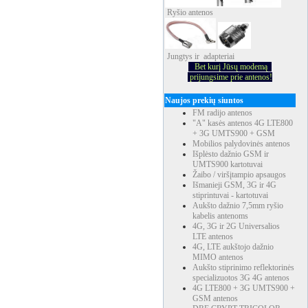
Ryšio
antenos
Jungtys ir adapteriai
Bet kurį Jūsų modemą
prijungsime prie antenos!
Naujos prekių siuntos
FM radijo antenos
"A" kasės antenos 4G LTE800
+ 3G UMTS900 + GSM
Mobilios palydovinės antenos
Išplėsto dažnio GSM ir
UMTS900 kartotuvai
Žaibo / viršįtampio apsaugos
Išmanieji GSM, 3G ir 4G
stiprintuvai - kartotuvai
Aukšto dažnio 7,5mm ryšio
kabelis antenoms
4G, 3G ir 2G Universalios
LTE antenos
4G, LTE aukštojo dažnio
MIMO antenos
Aukšto stiprinimo reflektorinės
specializuotos 3G 4G antenos
4G LTE800 + 3G UMTS900 +
GSM antenos