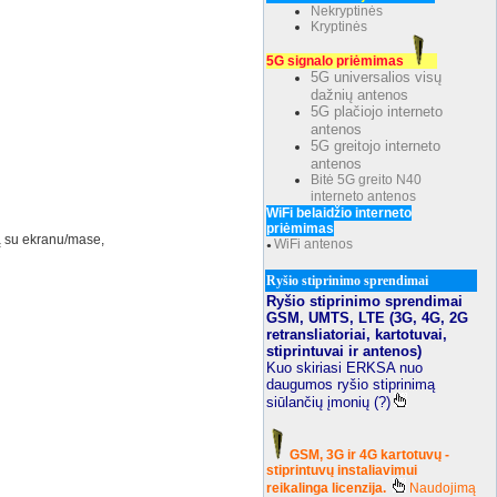
Nekryptinės
Kryptinės
5G signalo priėmimas
5G universalios visų
dažnių antenos
5G plačiojo interneto
antenos
5G greitojo interneto
antenos
Bitė 5G greito N40
interneto antenos
WiFi belaidžio interneto
priėmimas
mą su ekranu/mase,
WiFi antenos
●
Ryšio stiprinimo sprendimai
Ryšio stiprinimo sprendimai
GSM, UMTS, LTE (3G, 4G, 2G
retransliatoriai, kartotuvai,
stiprintuvai ir antenos)
Kuo skiriasi ERKSA nuo
daugumos ryšio stiprinimą
siūlančių įmonių (?)
GSM, 3G ir 4G kartotuvų -
stiprintuvų instaliavimui
reikalinga licenzija.
Naudojimą