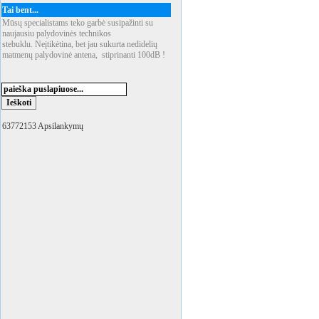
Tai bent...
Mūsų specialistams teko garbė susipažinti su
naujausiu palydovinės technikos
stebuklu. Neįtikėtina, bet jau sukurta nedidelių
matmenų palydovinė antena, stiprinanti 100dB !
63772153 Apsilankymų