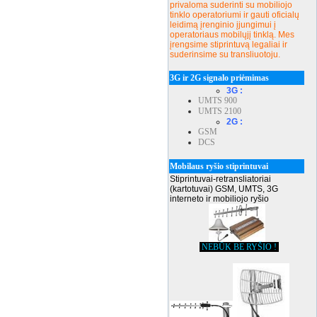
privaloma suderinti su mobiliojo
tinklo operatoriumi ir gauti oficialų
leidimą įrenginio įjungimui į
operatoriaus mobilųjį tinklą. Mes
įrengsime stiprintuvą legaliai ir
suderinsime su transliuotoju.
3G ir 2G signalo priėmimas
3G :
UMTS 900
UMTS 2100
2G :
GSM
DCS
Mobilaus ryšio stiprintuvai
Stiprintuvai-retransliatoriai
(kartotuvai) GSM, UMTS, 3G
interneto ir mobiliojo ryšio
NEBŪK BE RYŠIO !