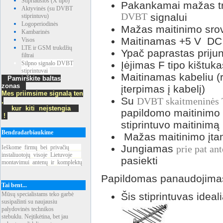
Stipriausios (X tipo)
Pakankamai mažas tr
Aktyvinės (su DVBT
DVBT
signalui
stiprintuvu)
Logoperiodinės
Mažas maitinimo sro
Kambarinės
Maitinamas +5 V DC 
Visos
LTE ir GSM trukdžių
Ypač paprastas prijun
filtrai
Įėjimas F tipo kištuka
Silpno signalo DVBT
stiprintuvai
Maitinamas kabeliu (
Pamirškite baltas
zonas
įterpimas į kabelį)
Mes priimsime signalą ten
Su
DVBT skaitmeninės T
,
kur kiti neįstengia
papildomo maitinimo 
!
stiprintuvo maitinim
Bendradarbiaukime
Mažas maitinimo įta
Jungiamas
Ieškome
_
firmų
_
bei
_
privačių
____
prie pat an
instaliuotojų
_
visoje
_
Lietuvoje
___
pasiekti
montavimui
_
antenų
_
ir
_
komplektų
Papildomas panaudojima
Tai bent...
Mūsų specialistams teko garbė
Šis stiprintuvas ideali
susipažinti su naujausiu
palydovinės technikos
stebuklu. Neįtikėtina, bet jau