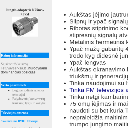
Jungtis adapteris N75m<-
Aukštas įėjimo jautr
>F75f
Silpnų ir ypač signalų
Ribotas stiprinimo k
stipresnių signalų atv
Metalinis hermetinis 
Ypač mažų gabaritų 4
trodo kyg didesnė jun
Kainų informacija
Ypač lengvas
Siųskite užklausimą
Aukštas ekranavimo l
lietuva@erksa.lt
,
nurodydami
dominančias pozicijas.
triukšmų ir generacij
Tinka naudojimui su
Verta pasidomėti
Tinka FM televizijos 
Logoperiodinės antenos
televizijai
Tinka netgi kambari
Palydovinių konverterių
75 omų įėjimas ir mai
triukšmų lygis ir kokybė
naudoti su bet kuria
Televizijos antenos
nepraleidžia maitinimo
Skaitmeninei DVBT televizijai
trumpo jungimo maiti