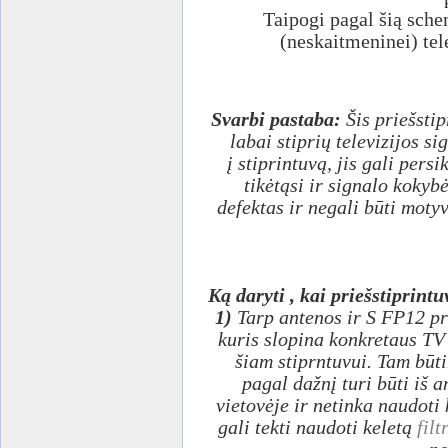
Taipogi pagal šią sche
(neskaitmeninei) tele
Svarbi pastaba:
Šis priešstip
labai stiprių televizijos s
į stiprintuvą, jis gali pers
tikėtąsi ir signalo kokyb
defektas ir negali būti moty
Ką daryti , kai priešstiprint
1)
Tarp antenos ir S FP12 pr
kuris slopina konkretaus TV 
šiam stiprntuvui. Tam būt
pagal dažnį turi būti iš 
vietovėje ir netinka naudoti k
gali tekti naudoti keletą
filt