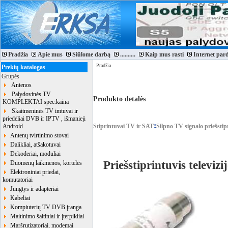
Pradžia
Apie mus
Siūlome darbą
..........
Kaip mus rasti
Internet par
Pradžia
Prekių katalogas
Grupės
Antenos
Palydovinės TV
Produkto detalės
KOMPLEKTAI spec.kaina
Skaitmeninės TV imtuvai ir
priedėliai DVB ir IPTV , išmanieji
:
Android
Stiprintuvai TV ir SAT
Silpno TV signalo priešstip
Antenų tvirtinimo stovai
Dalikliai, atšakotuvai
Dekoderiai, moduliai
Priešstiprintuvis televiz
Duomenų laikmenos, kortelės
Elektroniniai priedai,
komutatoriai
Jungtys ir adapteriai
Kabeliai
Kompiuterių TV DVB įranga
Maitinimo šaltiniai ir įterpikliai
Maršrutizatoriai, modemai