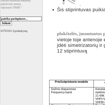
sukurta nedidelių matmenų
.
palydovinė antena,
stiprinanti 100dB !
Šis stiprintuvas puiki
63763161 Apsilankymų
plokštelės, įmontuotos 
vietoje toje antenoje
įdėti simetrizatorių i
12 stiprintuvą
Priešstiprintuvio modelis
Dažnio diapazo
nas
Kanalai
Frequency band
metrinia
21-69k
VHFI+V
VHFII