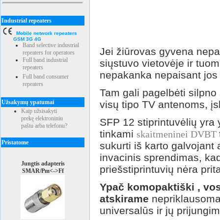
Industrial repeaters
Mobile network repeaters
GSM 3G 4G
Band selective industrial
Jei žiūrovas gyvena nepal
repeaters for operators
Full band industrial
siųstuvo vietovėje ir tuom
repeaters
nepakanka nepaisant jos
Full band consumer
repeaters
Tam gali pagelbėti silpno 
Užsakymų ypatumai
visų tipo TV antenoms, įs
Kaip užsisakyti
prekę elektroniniu
SFP 12 stiprintuvėlių yra 
paštu arba telefonu?
tinkami
skaitmeninei DVBT
Pristatome
sukurti iš karto galvojant 
invacinis sprendimas, ka
Jungtis adapteris
priešstiprintuvių nėra prit
SMAR/Pm<->Ff
Ypač komopaktiški , vos
atskirame
nepriklausom
universalūs ir jų prijungi