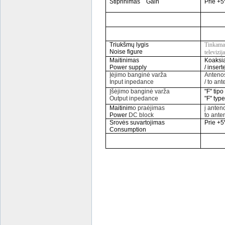
Stiprinimas
Gain
Prie +5
Triukšmų lygis
Tinkam
Noise figure
televizija
Maitinimas
Koaksia
Power supply
/ insert
Įėjimo banginė varža
Antenos
Input inpedance
/ to an
Įšėjimo banginė varža
"F" tipo
Output inpedance
"F" typ
Maitinim
o praėjimas
į anten
Power
DC block
to ante
Srovės suvartojimas
Prie +5
Consumption