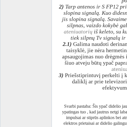
po
2)
Tarp antenos ir S FP12 pri
slopina signalą. Kuo didesn
jis slopina signalą. Savaim
silpnas, vaizdo kokybė gal
ateniuatorių
iš keleto, su k
tiek silpnų Tv signalų i
2.1)
Galima naudoti derina
taisyklė, jie nėra hermeti
apsaugojimas nuo drėgmės ir
šiuo atveju būtų ypač papr
ateniu
3)
Priešstiprintuvį perkelti į 
daliklį ar prie televizor
efektyvuma
Svarbi pastaba: Šis ypač didelio jau
ypatingas tuo , kad jautrus netgi laba
impulsai ar stiprūs aplinkos bei atm
elektros prietaisai ar didelio galingu