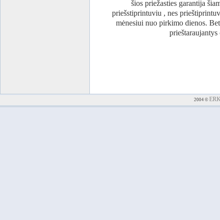
šios priežasties garantija šia
priešstiprintuviu , nes prieštiprint
mėnesiui nuo pirkimo dienos. Bet 
prieštaraujantys
ER
2004 ©