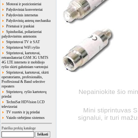
Motorai ir pozicionieriai
Palydoviniai konverteriai
Palydovinis internetas
Palydovinių antenų mechanika
Prietaisai ir įrankiai
Spinduoliai, poliarizeriai
palydovinėms antenoms
Stiprintuvai TV ir SAT
Stiprintuvai WiFi ryšio
Stiprintuvai, kartotuvai,
retransliatoriai GSM 3G UMTS
4G LTE interneto ir mobiliojo
ryšio skirti galutiniam vartotojui
Stiprintuvai, kartotuvai, skirti
operatoriams, profesionalūs,
Proffesional & Band selective
repeaters
Nepainiokite šio mini
Stiprintuvų. ryšio kartotuvų
priedai
TechniSat HDVision LCD
televizoriai
Mini stiprintuvas S
TV rozetės ir jų priedai
signalui, ir turi ma
Vaizdo stebėjimo sistemos
Paieška prekių kataloge