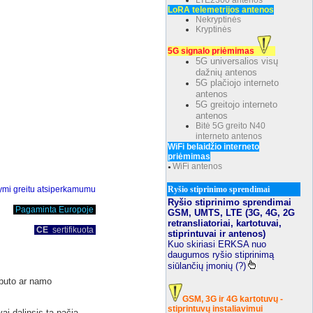
LTE2300 antenos
LoRA telemetrijos antenos
Nekryptinės
Kryptinės
5G signalo priėmimas
5G universalios visų
dažnių antenos
5G plačiojo interneto
antenos
5G greitojo interneto
antenos
Bitė 5G greito N40
interneto antenos
WiFi belaidžio interneto
priėmimas
WiFi antenos
●
Ryšio stiprinimo sprendimai
ižymi greitu atsiperkamumu
Ryšio stiprinimo sprendimai
Pagaminta Europoje
GSM, UMTS, LTE (3G, 4G, 2G
retransliatoriai, kartotuvai,
CE
sertifikuota
stiprintuvai ir antenos)
Kuo skiriasi ERKSA nuo
daugumos ryšio stiprinimą
siūlančių įmonių (?)
 buto ar namo
GSM, 3G ir 4G kartotuvų -
stiprintuvų instaliavimui
ai dalinsis tą pačią