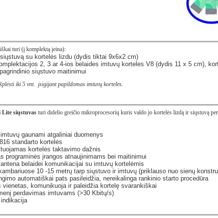
iškai turi (į komplektą įeina):
į siųstuvą su kortelės lizdu (dydis tiktai 9x6x2 cm)
mplektacijos 2, 3 ar 4-ios belaides imtuvų korteles V8 (dydis 11 x 5 cm), ko
pagrindinio siųstuvo maitinimui
plėsti iki 5 vnt. įsigijant papildomas imtuvų korteles.
 Lite siųstuvas
turi didelio greičio mikroprocesorių kuris valdo jo kortelės lizdą ir siųstuvą p
š imtuvų gaunami atgaliniai duomenys
16 standarto kortelės
tuojamas kortelės taktavimo dažnis
s programinės įrangos atnaujinimams bei maitinimui
antena belaidei komunikacijai su imtuvų kortelėmis
ambariuose 10 -15 metrų tarp siųstuvo ir imtuvų (priklauso nuo sienų konstru
gimo automatiškai pats pasileidžia, nereikalinga rankinio starto procedūra
s vienetas, komunikuoja ir paleidžia kortelę svarankiškai
omenį perdavimas imtuvams (>30 Kbitų/s)
indikacija