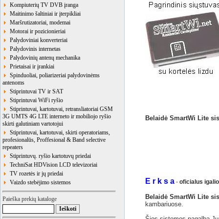
Kompiuterių TV DVB įranga
Maitinimo šaltiniai ir įterpikliai
Maršrutizatoriai, modemai
Motorai ir pozicionieriai
Palydoviniai konverteriai
Palydovinis internetas
Palydovinių antenų mechanika
Prietaisai ir įrankiai
Spinduoliai, poliarizeriai palydovinėms
antenoms
Stiprintuvai TV ir SAT
Stiprintuvai WiFi ryšio
Stiprintuvai, kartotuvai, retransliatoriai GSM
3G UMTS 4G LTE interneto ir mobiliojo ryšio
Belaidė SmartWi Lite si
skirti galutiniam vartotojui
Stiprintuvai, kartotuvai, skirti operatoriams,
profesionalūs, Proffesional & Band selective
repeaters
Stiprintuvų. ryšio kartotuvų priedai
TechniSat HDVision LCD televizoriai
TV rozetės ir jų priedai
E r k s a
-
oficialus igali
Vaizdo stebėjimo sistemos
Belaidė SmartWi Lite si
Paieška prekių kataloge
kambariuose.
Šios sistemos pagalba Jums