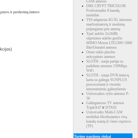
GSM antenos
DRE CRYPT TRICOLOR
Profesionalūs 8 kanalų
iųstuvo ir perdavimą imtuvo
moduliai
TS9 adapteriai 4G/3G interneto
maršrutizatorių ir modemų
prijungimui prie antenų
Ypač aukšto 2x24dBi
stiprinimo aukšto greičio
MIMO Mezon LTE2300+2600
Bitė/Omnitel antenos
kcijos)
Omni stiklo pluošto
nekryptinės antenos
SLOTH - nauja partija su
padidinto atstumo 150Mbps
WiFi
SLOTH - nauja DVB imtuvų
karta su galingu SUNPLUS
procesoriumi ir visomis
internetinėmis galimybėmis
Universalios ryšio antenos P-
56
Galingiausios TV antenos
TripleX47
ir
DTX92
Universalūs Multi-CAM
moduliai iškoduojantys visą
kanalų srautą iš vieno siųstuvo
(TP)
Turime naujienų rinkai