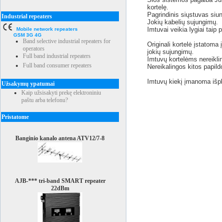
kortelę.
Pagrindinis siųstuvas siun
Industrial repeaters
Jokių kabelių sujungimų.
Imtuvai veikia lygiai taip p
Mobile network repeaters
GSM 3G 4G
Band selective industrial repeaters for
Originali kortelė įstatoma
operators
jokių sujungimų.
Full band industrial repeaters
Imtuvų kortelėms nereiklin
Full band consumer repeaters
Nereikalingos kitos papild
Imtuvų kiekį įmanoma išplė
Užsakymų ypatumai
Kaip užsisakyti prekę elektroniniu
paštu arba telefonu?
Pristatome
Banginio kanalo antena ATV12/7-8
AJB-*** tri-band SMART repeater
22dBm