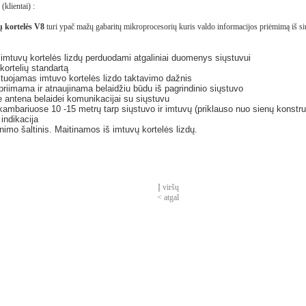
(klientai) :
ų kortelės V8
turi ypač mažų gabaritų mikroprocesorių kuris valdo informacijos priėmimą iš s
 imtuvų kortelės lizdų perduodami atgaliniai duomenys siųstuvui
kortelių standartą
tuojamas imtuvo kortelės lizdo taktavimo dažnis
riimama ir atnaujinama belaidžiu būdu iš pagrindinio siųstuvo
e antena belaidei komunikacijai su siųstuvu
ambariuose 10 -15 metrų tarp siųstuvo ir imtuvų (priklauso nuo sienų konstru
indikacija
nimo šaltinis. Maitinamos iš imtuvų kortelės lizdų.
Į viršų
< atgal