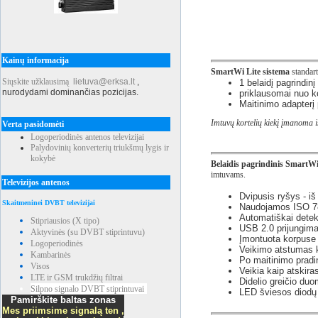
Kainų informacija
SmartWi Lite sistema
standart
Siųskite užklausimą
lietuva@erksa.lt
,
1 belaidį pagrindin
nurodydami dominančias pozicijas.
priklausomai nuo ko
Maitinimo adapterį 
Imtuvų kortelių kiekį įmanoma iš
Verta pasidomėti
Logoperiodinės antenos televizijai
Palydovinių konverterių triukšmų lygis ir
kokybė
Belaidis pagrindinis SmartWi
imtuvams.
Televizijos antenos
Dvipusis ryšys - i
Skaitmeninei DVBT televizijai
Naudojamos ISO 78
Automatiškai detek
Stipriausios (X tipo)
USB 2.0 prijungima
Aktyvinės (su DVBT stiprintuvu)
Įmontuota korpuse 
Logoperiodinės
Veikimo atstumas k
Kambarinės
Po maitinimo pradin
Visos
Veikia kaip atskira
LTE ir GSM trukdžių filtrai
Didelio greičio du
Silpno signalo DVBT stiprintuvai
LED šviesos diodų 
Pamirškite baltas zonas
Mes priimsime signalą ten ,