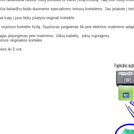
čia belaidžiu būdu duomenis specialioms imtuvų kortelėms. Jas įstatote į imtu
at kaip į juos būtų įstatyta originali korteklė.
 į siųstuvo kortelės lizdą. Siųstuvas jungiamas tik prie elektros maitinimo adapt
gas prijungimas prie maitinimo. Jokių kabelių , jokių sujungimų.
omos originalios kortelės.
sti iki 5 vnt.