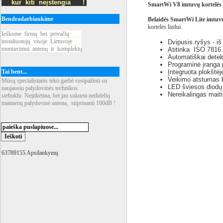
kur kiti neįstengia !
SmartWi V8 imtuvų kortelės
Bendradarbiaukime
Belaidės SmartWi Lite imtuv
kortelės lizdui.
Ieškome
_
firmų
_
bei
_
privačių
____
instaliuotojų
_
visoje
_
Lietuvoje
___
Dvipusis ryšys - iš
montavimui
_
antenų
_
ir
_
komplektų
Atitinka ISO 7816 
Automatiškai detek
Programinė įranga p
Tai bent...
Įntegruota plokštėj
Veikimo atstumas k
Mūsų specialistams teko garbė susipažinti su
LED šviesos diodų 
naujausiu palydovinės technikos
Nereikalingas maiti
stebuklu. Neįtikėtina, bet jau sukurta nedidelių
matmenų palydovinė antena, stiprinanti 100dB !
63789155 Apsilankymų