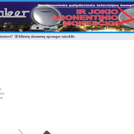
duotuvė?
Klientų duomenų apsaugos taisyklės
s
ems
mi