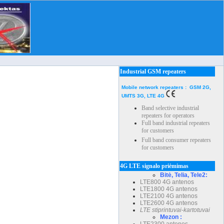
Industrial GSM repeaters
Mobile network repeaters : GSM 2G,
UMTS 3G, LTE 4G
Band selective industrial
repeaters for operators
Full band industrial repeaters
for customers
Full band consumer repeaters
for customers
4G LTE signalo priėmimas
Bitė, Telia, Tele2:
LTE800 4G antenos
LTE1800 4G antenos
LTE2100 4G antenos
LTE2600 4G antenos
LTE stiprintuvai-kartotuvai
Mezon :