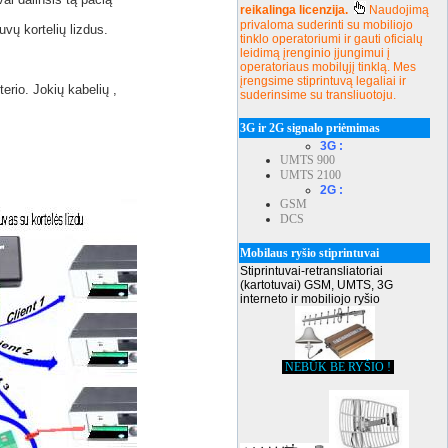
reikalinga licenzija.
Naudojimą
privaloma suderinti su mobiliojo
vų kortelių lizdus.
tinklo operatoriumi ir gauti oficialų
leidimą įrenginio įjungimui į
operatoriaus mobilųjį tinklą. Mes
įrengsime stiprintuvą legaliai ir
erio. Jokių kabelių ,
suderinsime su transliuotoju.
3G ir 2G signalo priėmimas
3G :
UMTS 900
UMTS 2100
2G :
GSM
DCS
Mobilaus ryšio stiprintuvai
Stiprintuvai-retransliatoriai
(kartotuvai) GSM, UMTS, 3G
interneto ir mobiliojo ryšio
NEBŪK BE RYŠIO !