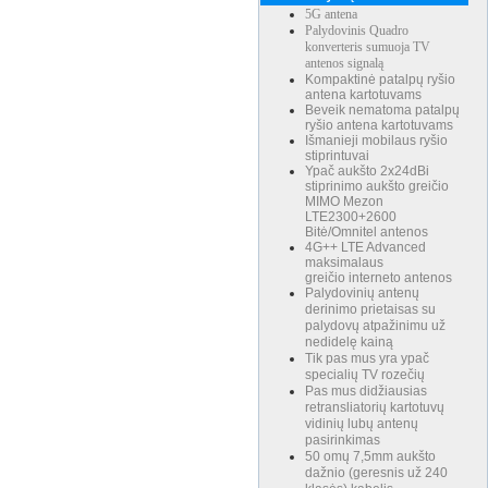
5G antena
Palydovinis Quadro
konverteris sumuoja TV
antenos signalą
Kompaktinė patalpų ryšio
antena kartotuvams
Beveik nematoma patalpų
ryšio antena kartotuvams
Išmanieji mobilaus ryšio
stiprintuvai
Ypač aukšto 2x24dBi
stiprinimo aukšto greičio
MIMO Mezon
LTE2300+2600
Bitė/Omnitel antenos
4G++ LTE Advanced
maksimalaus
greičio interneto antenos
Palydovinių antenų
derinimo prietaisas su
palydovų atpažinimu už
nedidelę kainą
Tik pas mus yra ypač
specialių TV rozečių
Pas mus didžiausias
retransliatorių kartotuvų
vidinių lubų antenų
pasirinkimas
50 omų 7,5mm aukšto
dažnio (geresnis už 240