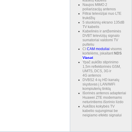
klasės) kabelis
Naujos MIMO 2
poliarizacijų antenos
Filtrai televizijai nuo LTE
trukdžių
5 sluoksnių ekrano 135dB
TV kabelis
Kabelinės ir antžeminės
DVBT televizijų signalo
sumatoriai valdomi TV
pulteliu
CI
CAM
moduliai
visoms
kortelėms, įskaitant
NDS
Viasat
Ypač aukšto stiprinimo
1,5m reflektorinės GSM,
UMTS, DCS, 3G ir
4G antenos
DVBS2 4-ių HD kanalų
siųstuvas į LAN/WiFi
kompiuterių tinklą
Išorinės antenos adapteriai
Huawei ZTE modemams
neturintiems išorinio lizdo
Aukštos kokybės TV
kabelio sujungimai be
neigiamo efekto signalui