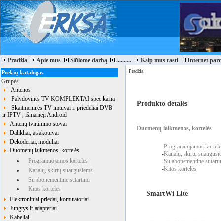
Pradžia
Apie mus
Siūlome darbą
..........
Kaip mus rasti
Internet par
Pradžia
Prekių katalogas
Grupės
Antenos
Palydovinės TV KOMPLEKTAI spec.kaina
Produkto detalės
Skaitmeninės TV imtuvai ir priedėliai DVB
ir IPTV , išmanieji Android
Antenų tvirtinimo stovai
Duomenų laikmenos, kortelės
Dalikliai, atšakotuvai
Dekoderiai, moduliai
-
Programuojamos kortelė
Duomenų laikmenos, kortelės
-
Kanalų, skirtų suaugusi
Programuojamos kortelės
-
Su abonementine sutarti
-
Kitos kortelės
Kanalų, skirtų suaugusiems
Su abonementine sutartimi
Kitos kortelės
SmartWi Lite
Elektroniniai priedai, komutatoriai
Jungtys ir adapteriai
Kabeliai