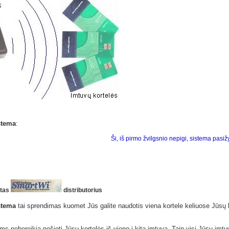
stema
:
Ši, iš pirmo žvilgsnio nepigi, sistema pas
otas
distributorius
stema
tai sprendimas kuomet Jūs galite naudotis viena kortele keliuose Jūsų
 nebereikia nešioti Jūsų kortelės iš vieno į kitą imtuvą. Taip visi Jūsų imtuv