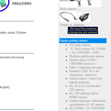
Ryšio
antenos
Jungtys ir adapteriai
Bet kurį Jūsų modemą
prijungsime prie antenos!
rtelės storis 0,6mm
Naujos prekių siuntos
FM radijo antenos
"A" kasės antenos 4G LTE800
+ 3G UMTS900 + GSM
Mobilios palydovinės antenos
erduodantį informaciją
Išplėsto dažnio GSM ir
UMTS900 kartotuvai
Žaibo / viršįtampio apsaugos
Išmanieji GSM, 3G ir 4G
stiprintuvai - kartotuvai
Aukšto dažnio 7,5mm ryšio
kabelis antenoms
4G, 3G ir 2G Universalios
kcijos)
LTE antenos
4G, LTE aukštojo dažnio
MIMO antenos
Aukšto stiprinimo reflektorinės
specializuotos 3G 4G antenos
4G LTE800 + 3G UMTS900 +