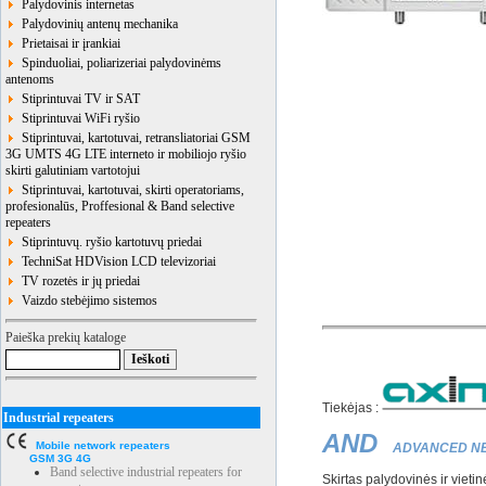
Palydovinis internetas
Palydovinių antenų mechanika
Prietaisai ir įrankiai
Spinduoliai, poliarizeriai palydovinėms
antenoms
Stiprintuvai TV ir SAT
Stiprintuvai WiFi ryšio
Stiprintuvai, kartotuvai, retransliatoriai GSM
3G UMTS 4G LTE interneto ir mobiliojo ryšio
skirti galutiniam vartotojui
Stiprintuvai, kartotuvai, skirti operatoriams,
profesionalūs, Proffesional & Band selective
repeaters
Stiprintuvų. ryšio kartotuvų priedai
TechniSat HDVision LCD televizoriai
TV rozetės ir jų priedai
Vaizdo stebėjimo sistemos
Paieška prekių kataloge
Tiekėjas :
Industrial repeaters
AND
Mobile network repeaters
ADVANCED N
GSM 3G 4G
Band selective industrial repeaters for
Skirtas palydovinės ir vietin