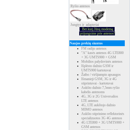
Ryšio
antenos
Jungtys ir adapteriai
Bet kurį Jūsų modemą
prijungsime prie antenos!
Naujos prekių siuntos
FM radijo antenos
"A" kasės antenos 4G LTE800
+ 3G UMTS900 + GSM
Mobilios palydovinės antenos
Išplėsto dažnio GSM ir
UMTS900 kartotuvai
Žaibo / viršįtampio apsaugos
Išmanieji GSM, 3G ir 4G
stiprintuvai - kartotuvai
Aukšto dažnio 7,5mm ryšio
kabelis antenoms
4G, 3G ir 2G Universalios
LTE antenos
4G, LTE aukštojo dažnio
MIMO antenos
Aukšto stiprinimo reflektorinės
specializuotos 3G 4G antenos
4G LTE800 + 3G UMTS900 +
GSM antenos