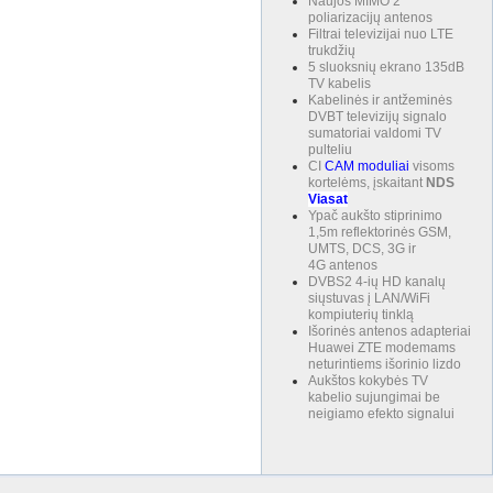
Naujos MIMO 2
poliarizacijų antenos
Filtrai televizijai nuo LTE
trukdžių
5 sluoksnių ekrano 135dB
TV kabelis
Kabelinės ir antžeminės
DVBT televizijų signalo
sumatoriai valdomi TV
pulteliu
CI
CAM
moduliai
visoms
kortelėms, įskaitant
NDS
Viasat
Ypač aukšto stiprinimo
1,5m reflektorinės GSM,
UMTS, DCS, 3G ir
4G antenos
DVBS2 4-ių HD kanalų
siųstuvas į LAN/WiFi
kompiuterių tinklą
Išorinės antenos adapteriai
Huawei ZTE modemams
neturintiems išorinio lizdo
Aukštos kokybės TV
kabelio sujungimai be
neigiamo efekto signalui