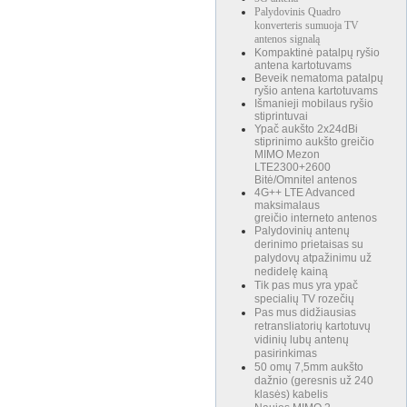
Palydovinis Quadro
konverteris sumuoja TV
antenos signalą
Kompaktinė patalpų ryšio
antena kartotuvams
Beveik nematoma patalpų
ryšio antena kartotuvams
Išmanieji mobilaus ryšio
stiprintuvai
Ypač aukšto 2x24dBi
stiprinimo aukšto greičio
MIMO Mezon
LTE2300+2600
Bitė/Omnitel antenos
4G++ LTE Advanced
maksimalaus
greičio interneto antenos
Palydovinių antenų
derinimo prietaisas su
palydovų atpažinimu už
nedidelę kainą
Tik pas mus yra ypač
specialių TV rozečių
Pas mus didžiausias
retransliatorių kartotuvų
vidinių lubų antenų
pasirinkimas
50 omų 7,5mm aukšto
dažnio (geresnis už 240
klasės) kabelis