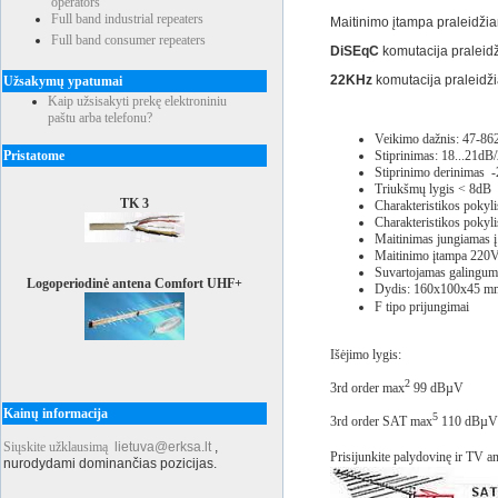
operators
Full band industrial repeaters
Maitinimo įtampa praleidži
Full band consumer repeaters
DiSEqC
komutacija praleid
22KHz
komutacija praleidž
Užsakymų ypatumai
Kaip užsisakyti prekę elektroniniu
paštu arba telefonu?
Veikimo dažnis: 47-8
Pristatome
Stiprinimas: 18...21dB
Stiprinimo derinimas 
Triukšmų lygis < 8dB
TK 3
Charakteristikos poky
Charakteristikos poky
Maitinimas jungiamas į 
Maitinimo įtampa 220V
Suvartojamas galingu
Logoperiodinė antena Comfort UHF+
Dydis: 160x100x45 m
F tipo prijungimai
Išėjimo lygis:
2
3rd order max
99 dBµV
Kainų informacija
5
3rd order SAT max
110 dBµV
Siųskite užklausimą
lietuva@erksa.lt
,
Prisijunkite palydovinę ir TV a
nurodydami dominančias pozicijas.