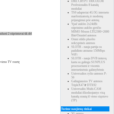
DRE CRYPT TRICOLOR
Profesionalūs 8 kanalų
moduliai
TS9 adapteriai 4G/3G interneto
maršrutizatorių ir modemų
prijungimui prie antenų
Ypač aukšto 2x24dBi
stiprinimo aukšto greičio
MIMO Mezon LTE2300+2600
uoti 2 stiprintuvai tik dėl
Bitė/Omnitel antenos
Omni stiklo pluošto
nekryptinės antenos
SLOTH - nauja partija su
padidinto atstumo 150Mbps
WiFi
SLOTH - nauja DVB imtuvų
e vieno TV rozetę
karta su galingu SUNPLUS
procesoriumi ir visomis
internetinėmis galimybėmis
Universalios ryšio antenos P-
56
Galingiausios TV antenos
TripleX47
ir
DTX92
Universalūs Multi-CAM
moduliai iškoduojantys visą
kanalų srautą iš vieno siųstuvo
(TP)
Turime naujienų rinkai
5G antena