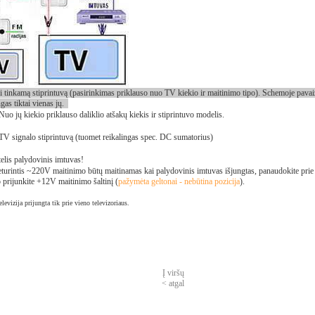
i tinkamą stiprintuvą (pasirinkimas priklauso nuo TV kiekio ir maitinimo tipo). Schemoje pavaizd
gas tiktai vienas jų.
Nuo jų kiekio priklauso daliklio atšakų kiekis ir stiprintuvo modelis.
 TV signalo stiprintuvą (tuomet reikalingas spec. DC sumatorius)
telis palydovinis imtuvas!
 neturintis ~220V maitinimo būtų maitinamas kai palydovinis imtuvas išjungtas, panaudokite pri
rijunkite +12V maitinimo šaltinį (
pažymėta geltonai - nebūtina pozicija
).
evizija prijungta tik prie vieno televizoriaus.
Į viršų
< atgal