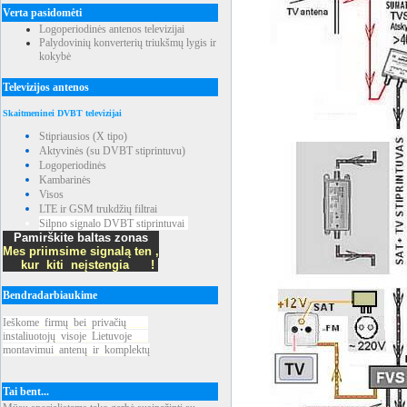
Verta pasidomėti
Logoperiodinės antenos televizijai
Palydovinių konverterių triukšmų lygis ir
kokybė
Televizijos antenos
Skaitmeninei DVBT televizijai
Stipriausios (X tipo)
Aktyvinės (su DVBT stiprintuvu)
Logoperiodinės
Kambarinės
Visos
LTE ir GSM trukdžių filtrai
Silpno signalo DVBT stiprintuvai
Pamirškite baltas zonas
Mes priimsime signalą ten ,
kur kiti neįstengia !
Bendradarbiaukime
Ieškome
_
firmų
_
bei
_
privačių
____
instaliuotojų
_
visoje
_
Lietuvoje
___
montavimui
_
antenų
_
ir
_
komplektų
Tai bent...