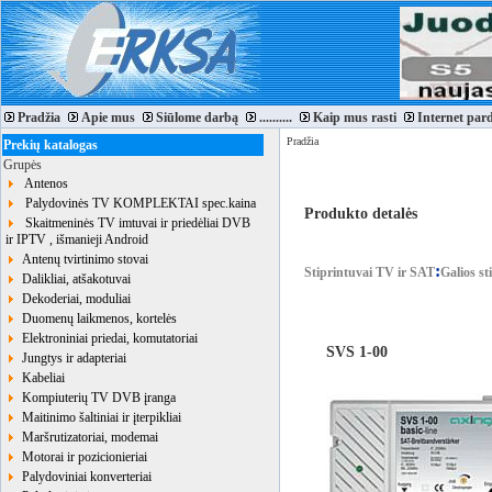
Pradžia
Apie mus
Siūlome darbą
..........
Kaip mus rasti
Internet par
Pradžia
Prekių katalogas
Grupės
Antenos
Palydovinės TV KOMPLEKTAI spec.kaina
Produkto detalės
Skaitmeninės TV imtuvai ir priedėliai DVB
ir IPTV , išmanieji Android
Antenų tvirtinimo stovai
:
Stiprintuvai TV ir SAT
Galios sti
Dalikliai, atšakotuvai
Dekoderiai, moduliai
Duomenų laikmenos, kortelės
Elektroniniai priedai, komutatoriai
SVS 1-00
Jungtys ir adapteriai
Kabeliai
Kompiuterių TV DVB įranga
Maitinimo šaltiniai ir įterpikliai
Maršrutizatoriai, modemai
Motorai ir pozicionieriai
Palydoviniai konverteriai