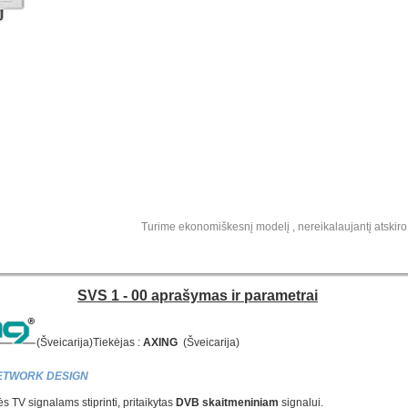
Turime ekonomiškesnį modelį , nereikalaujantį atskir
SVS 1 - 00 aprašymas ir parametrai
(Šveicarija)Tiekėjas :
AXING
(Šveicarija)
ETWORK DESIGN
ės TV signalams stiprinti, pritaikytas
DVB skaitmeniniam
signalui.