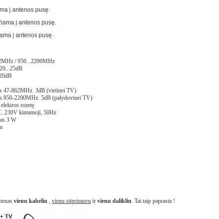
ama į antenos pusę.
žiama į antenos pusę.
iama į antenos pusę.
62MHz / 950...2200MHz
/20...25dB
-20dB
lis 47-862MHz 3dB (vietinei TV)
lis 950-2200MHz 5dB (palydovinei TV)
elektros rozetę
...230V kintamoji, 50Hz
mas 3 W
m
ntenas
vienu kabeliu
,
vienu stiprintuvu
ir
vienu dalikliu
. Tai taip paprasta !