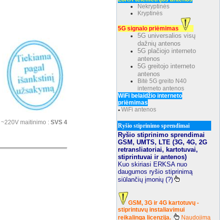
Nekryptinės
Kryptinės
5G signalo priėmimas
5G universalios visų
dažnių antenos
5G plačiojo interneto
antenos
5G greitojo interneto
antenos
Bitė 5G greito N40
interneto antenos
WiFi belaidžio interneto
priėmimas
WiFi antenos
●
o ~220V maitinimo :
SVS 4
Ryšio stiprinimo sprendimai
Ryšio stiprinimo sprendimai
GSM, UMTS, LTE (3G, 4G, 2G
retransliatoriai, kartotuvai,
stiprintuvai ir antenos)
Kuo skiriasi ERKSA nuo
daugumos ryšio stiprinimą
siūlančių įmonių (?)
GSM, 3G ir 4G kartotuvų -
stiprintuvų instaliavimui
reikalinga licenzija.
Naudojimą