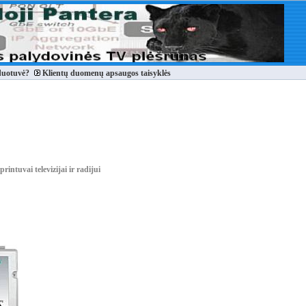
duotuvė?
Klientų duomenų apsaugos taisyklės
printuvai televizijai ir radijui