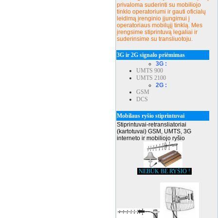
privaloma suderinti su mobiliojo
tinklo operatoriumi ir gauti oficialų
leidimą įrenginio įjungimui į
operatoriaus mobilųjį tinklą. Mes
įrengsime stiprintuvą legaliai ir
suderinsime su transliuotoju.
3G ir 2G signalo priėmimas
3G :
UMTS 900
UMTS 2100
2G :
GSM
DCS
Mobilaus ryšio stiprintuvai
Stiprintuvai-retransliatoriai
(kartotuvai) GSM, UMTS, 3G
interneto ir mobiliojo ryšio
NEBŪK BE RYŠIO !