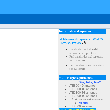
Industrial GSM repeaters
Mobile network repeaters : GSM 2G,
UMTS 3G, LTE 4G
Band selective industrial
repeaters for operators
Full band industrial repeaters
for customers
Full band consumer repeaters
for customers
4G LTE signalo priėmimas
Bitė, Telia, Tele2:
LTE800 4G antenos
LTE1800 4G antenos
LTE2100 4G antenos
LTE2600 4G antenos
LTE stiprintuvai-kartotuvai
Mezon :
LTE2300 antenos
LoRA telemetrijos antenos