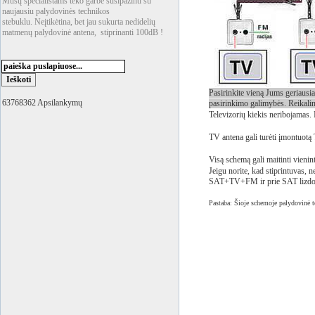
Mūsų specialistams teko garbė susipažinti su
naujausiu palydovinės technikos
stebuklu. Neįtikėtina, bet jau sukurta nedidelių
matmenų palydovinė antena, stiprinanti 100dB !
Pasirinkite vieną Jums geriausia
63768362 Apsilankymų
pasirinkimo galimybės. Reikalin
Televizorių kiekis neribojamas. 
TV antena gali turėti įmontuotą
Visą schemą gali maitinti vienin
Jeigu norite, kad stiprintuvas,
SAT+TV+FM ir prie SAT lizdo p
Pastaba: Šioje schemoje palydovinė tel