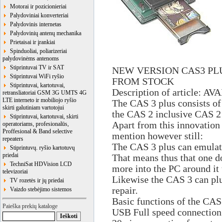
Motorai ir pozicionieriai
Palydoviniai konverteriai
Palydovinis internetas
Palydovinių antenų mechanika
Prietaisai ir įrankiai
Spinduoliai, poliarizeriai
palydovinėms antenoms
Stiprintuvai TV ir SAT
NEW VERSION CAS3 PLU
Stiprintuvai WiFi ryšio
FROM STOCK
Stiprintuvai, kartotuvai,
Description of article: 
retransliatoriai GSM 3G UMTS 4G
LTE interneto ir mobiliojo ryšio
The CAS 3 plus consists of
skirti galutiniam vartotojui
the CAS 2 inclusive CAS 2
Stiprintuvai, kartotuvai, skirti
Apart from this innovation 
operatoriams, profesionalūs,
Proffesional & Band selective
mention however still:
repeaters
The CAS 3 plus can emulate
Stiprintuvų. ryšio kartotuvų
priedai
That means thus that one d
TechniSat HDVision LCD
more into the PC around it 
televizoriai
Likewise the CAS 3 can pl
TV rozetės ir jų priedai
repair.
Vaizdo stebėjimo sistemos
Basic functions of the CAS
Paieška prekių kataloge
USB Full speed connectio