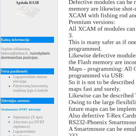
Defective modules can be r
Apdaila RA3B
memory are likewise shot-
XCAM with fishing rod and
Premium versions:
All XCAM of modules can b
3.
Kainų informacija
This is many safer as if on
programmed.
Siųskite užklausimą
lietuva@erksa.lt
,
nurodydami
Likewise defective modules
dominančias pozicijas.
the Flash memory are inco
Maps - programming: All C
Verta pasidomėti
programmed via USB:
Logoperiodinės antenos
So it is not to be describe
televizijai
Palydovinių konverterių
maps fast and surely.
triukšmų lygis ir kokybė
Likewise can be described
Televizijos antenos
Owing to the large flexibil
future maps can be implem
Skaitmeninei DVBT televizijai
Also defective T-Rex Card
Stipriausios (X tipo)
RS232-Phoenix Smartmous
Aktyvinės (su DVBT
stiprintuvu)
A Smartmouse can be emula
Logoperiodinės
232.