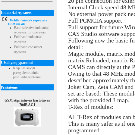
20 pin connection for exte
Internal Clock speed 48 
Industrial repeaters
No external power pack ne
Full PCMCIA support
Mobile network repeaters
GSM 3G 4G
Full support for future Wir
Band selective industrial
repeaters for operators
CAS Studio software suppo
Full band industrial
Following now the basic f
repeaters
detail:
Full band consumer
repeaters
Magic module, matrix modu
matrix Reloaded, matrix R
Užsakymų ypatumai
CAMS can directly at the 
Kaip užsisakyti
prekę elektroniniu
Owing to that 48 MHz modu
paštu arba telefonu?
described approximately t
Joker Cam, Zeta CAM and a
Pristatome
set are based: These modul
with the provided J-map.
GSM stiprintuvas kartotuvas
70dB AG1
T-Rex of modules:
All T-Rex of modules can b
This is many safer as if on
programmed.