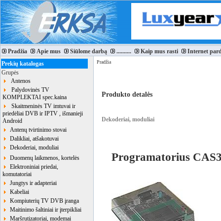
Pradžia
Apie mus
Siūlome darbą
..........
Kaip mus rasti
Internet par
Pradžia
Prekių katalogas
Grupės
Antenos
Palydovinės TV
Produkto detalės
KOMPLEKTAI spec.kaina
Skaitmeninės TV imtuvai ir
priedėliai DVB ir IPTV , išmanieji
Dekoderiai, moduliai
Android
Antenų tvirtinimo stovai
Dalikliai, atšakotuvai
Dekoderiai, moduliai
Programatorius CAS3
Duomenų laikmenos, kortelės
Elektroniniai priedai,
komutatoriai
Jungtys ir adapteriai
Kabeliai
Kompiuterių TV DVB įranga
Maitinimo šaltiniai ir įterpikliai
Maršrutizatoriai, modemai