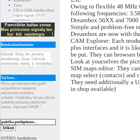
Kambarinės
Visos
Owing to flexible 48 MHz t
LTE ir GSM trukdžių filtrai
following frequencies: 3.5
Silpno signalo DVBT
Dreambox 56XX and 7000 Bo
stiprintuvai
Pamirškite baltas zonas
Simple and problem-free re
Mes priimsime signalą ten ,
Dreambox are now with the
kur kiti neįstengia !
CAM Explorer: Each module
Bendradarbiaukime
plus interfaces and it is lik
be put. They can browsen b
Ieškome
_
firmų
_
bei
_
privačių
____
instaliuotojų
_
visoje
_
Lietuvoje
___
Look at yourselves the pict
montavimui
_
antenų
_
ir
_
komplektų
SIM maps editor: They can 
map select (contacts) and 
Tai bent...
They need additionally a U
Mūsų specialistams teko garbė
in shop available)
susipažinti su naujausiu
palydovinės technikos
stebuklu. Neįtikėtina, bet jau sukurta
nedidelių matmenų palydovinė
antena, stiprinanti 100dB !
63783821 Apsilankymų