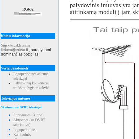
palydovinis imtuvas yra jam
RG632
atitinkamą modulį į jam ski
Kainų informacija
Siųskite užklausimą
lietuva@erksa.lt
,
nurodydami
dominančias pozicijas.
Verta pasidomėti
Logoperiodinės antenos
televizijai
Palydovinių konverterių
triukšmų lygis ir kokybė
Televizijos antenos
Skaitmeninei DVBT televizijai
Stipriausios (X tipo)
Aktyvinės (su DVBT
stiprintuvu)
Logoperiodinės
Kambarinės