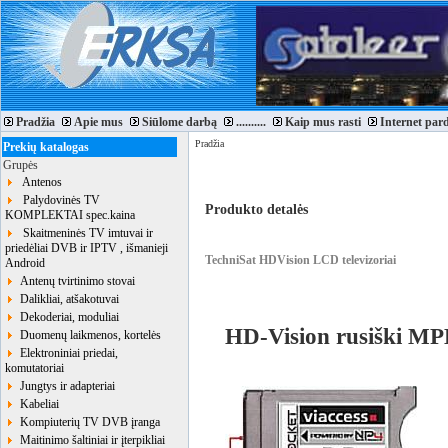
Pradžia
Apie mus
Siūlome darbą
..........
Kaip mus rasti
Internet par
Pradžia
Prekių katalogas
Grupės
Antenos
Palydovinės TV
Produkto detalės
KOMPLEKTAI spec.kaina
Skaitmeninės TV imtuvai ir
priedėliai DVB ir IPTV , išmanieji
TechniSat HDVision LCD televizoriai
Android
Antenų tvirtinimo stovai
Dalikliai, atšakotuvai
Dekoderiai, moduliai
HD-Vision rusiški M
Duomenų laikmenos, kortelės
Elektroniniai priedai,
komutatoriai
Jungtys ir adapteriai
Kabeliai
Kompiuterių TV DVB įranga
Maitinimo šaltiniai ir įterpikliai