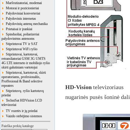
Maršrutizatoriai, modemai
Motorai ir pozicionieriai
Palydoviniai konverteriai
Palydovinis internetas
Palydovinių antenų mechanika
Prietaisai ir įrankiai
Spinduoliai, poliarizeriai
palydovinėms antenoms
Stiprintuvai TV ir SAT
Stiprintuvai WiFi ryšio
Stiprintuvai, kartotuvai,
retransliatoriai GSM 3G UMTS
4G LTE interneto ir mobiliojo ryšio
skirti galutiniam vartotojui
Stiprintuvai, kartotuvai, skirti
operatoriams, profesionalūs,
Proffesional & Band selective
repeaters
HD-Vision
televizoriaus
Stiprintuvų. ryšio kartotuvų
priedai
nugarinės pusės šoninė dali
TechniSat HDVision LCD
televizoriai
TV rozetės ir jų priedai
Vaizdo stebėjimo sistemos
Paieška prekių kataloge