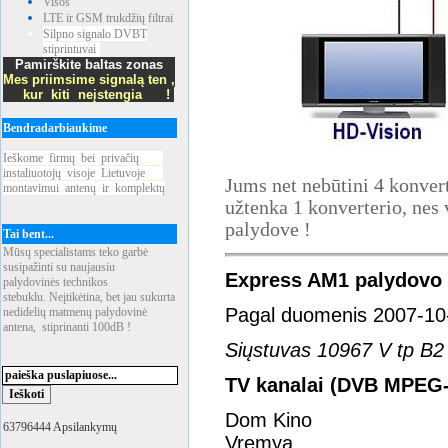
Visos
LTE ir GSM trukdžių filtrai
Silpno signalo DVBT
stiprintuvai
Pamirškite baltas zonas
Mes priimsime signalą ten ,
kur kiti neįstengia !
Bendradarbiaukime
Ieškome
_
firmų
_
bei
_
privačių
____
instaliuotojų
_
visoje
_
Lietuvoje
___
Jums net nebūtini 4 konvert
montavimui
_
antenų
_
ir
_
komplektų
užtenka 1 konverterio, nes 
palydove !
Tai bent...
Mūsų specialistams teko garbė
susipažinti su naujausiu
Express AM1 palydovo 
palydovinės technikos
stebuklu. Neįtikėtina, bet jau sukurta
Pagal duomenis 2007-10
nedidelių matmenų palydovinė
antena, stiprinanti 100dB !
Siųstuvas 10967 V tp 
TV kanalai (DVB MPEG-
Dom Kino
63796444 Apsilankymų
Vremya