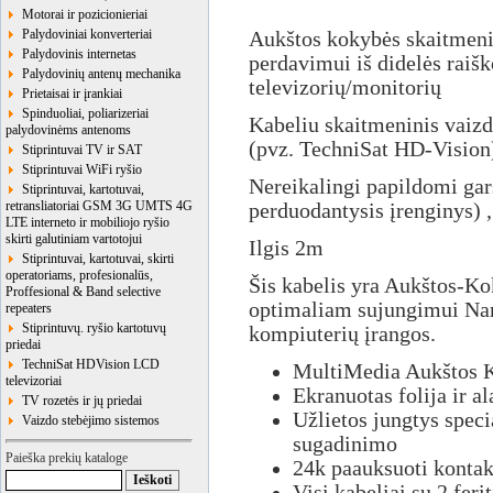
Motorai ir pozicionieriai
Palydoviniai konverteriai
Aukštos kokybės skaitmeni
Palydovinis internetas
perdavimui iš didelės raišk
Palydovinių antenų mechanika
televizorių/monitorių
Prietaisai ir įrankiai
Spinduoliai, poliarizeriai
Kabeliu skaitmeninis vaizdo
palydovinėms antenoms
(pvz. TechniSat HD-Vision
Stiprintuvai TV ir SAT
Stiprintuvai WiFi ryšio
Nereikalingi papildomi gars
Stiprintuvai, kartotuvai,
retransliatoriai GSM 3G UMTS 4G
perduodantysis įrenginys) ,
LTE interneto ir mobiliojo ryšio
skirti galutiniam vartotojui
Ilgis 2m
Stiprintuvai, kartotuvai, skirti
operatoriams, profesionalūs,
Šis kabelis yra Aukštos-K
Proffesional & Band selective
optimaliam sujungimui Nam
repeaters
Stiprintuvų. ryšio kartotuvų
kompiuterių įrangos.
priedai
TechniSat HDVision LCD
MultiMedia Aukštos K
televizoriai
Ekranuotas folija ir a
TV rozetės ir jų priedai
Užlietos jungtys speci
Vaizdo stebėjimo sistemos
sugadinimo
Paieška prekių kataloge
24k paauksuoti kontak
Visi kabeliai su 2 ferit