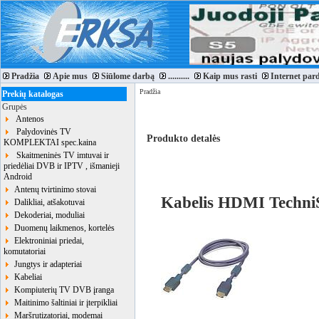
Pradžia
Apie mus
Siūlome darbą
..........
Kaip mus rasti
Internet par
Pradžia
Prekių katalogas
Grupės
Antenos
Palydovinės TV
Produkto detalės
KOMPLEKTAI spec.kaina
Skaitmeninės TV imtuvai ir
priedėliai DVB ir IPTV , išmanieji
Android
Antenų tvirtinimo stovai
Kabelis HDMI Techni
Dalikliai, atšakotuvai
Dekoderiai, moduliai
Duomenų laikmenos, kortelės
Elektroniniai priedai,
komutatoriai
Jungtys ir adapteriai
Kabeliai
Kompiuterių TV DVB įranga
Maitinimo šaltiniai ir įterpikliai
Maršrutizatoriai, modemai