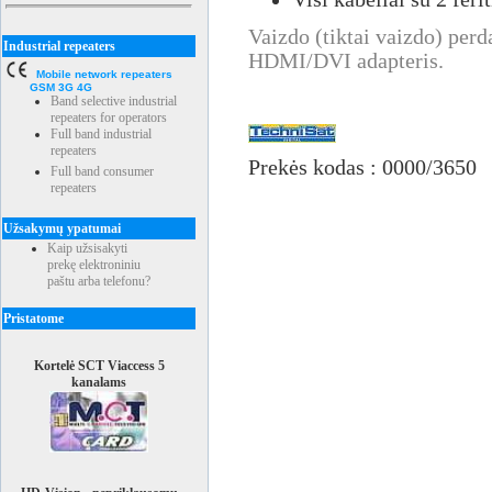
Vaizdo (tiktai vaizdo) perd
Industrial repeaters
HDMI/DVI adapteris.
Mobile network repeaters
GSM 3G 4G
Band selective industrial
repeaters for operators
Full band industrial
repeaters
Prekės kodas : 0000/3650
Full band consumer
repeaters
Užsakymų ypatumai
Kaip užsisakyti
prekę elektroniniu
paštu arba telefonu?
Pristatome
Kortelė SCT Viaccess 5
kanalams