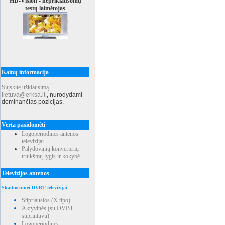
HD-Vision - nepriklausomų
testų laimėtojas
Kainų informacija
Siųskite užklausimą
lietuva@erksa.lt
,
nurodydami
dominančias pozicijas.
Verta pasidomėti
Logoperiodinės antenos
televizijai
Palydovinių konverterių
triukšmų lygis ir kokybė
Televizijos antenos
Skaitmeninei DVBT televizijai
Stipriausios (X tipo)
Aktyvinės (su DVBT
stiprintuvu)
Logoperiodinės