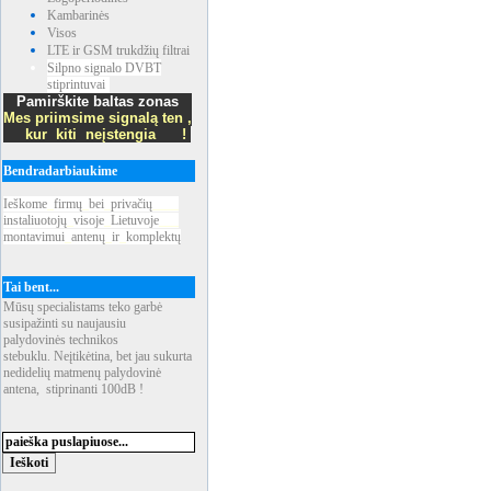
Kambarinės
Visos
LTE ir GSM trukdžių filtrai
Silpno signalo DVBT
stiprintuvai
Pamirškite baltas zonas
Mes priimsime signalą ten ,
kur kiti neįstengia !
Bendradarbiaukime
Ieškome
_
firmų
_
bei
_
privačių
____
instaliuotojų
_
visoje
_
Lietuvoje
___
montavimui
_
antenų
_
ir
_
komplektų
Tai bent...
Mūsų specialistams teko garbė
susipažinti su naujausiu
palydovinės technikos
stebuklu. Neįtikėtina, bet jau sukurta
nedidelių matmenų palydovinė
antena, stiprinanti 100dB !