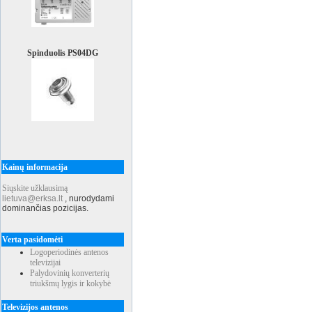
Spinduolis PS04DG
Kainų informacija
Siųskite užklausimą
lietuva@erksa.lt
,
nurodydami
dominančias pozicijas.
Verta pasidomėti
Logoperiodinės antenos
televizijai
Palydovinių konverterių
triukšmų lygis ir kokybė
Televizijos antenos