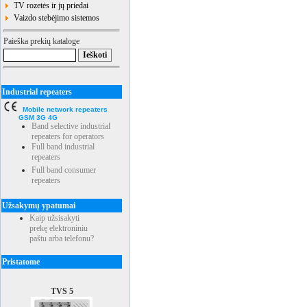
TV rozetės ir jų priedai
Vaizdo stebėjimo sistemos
Paieška prekių kataloge
Industrial repeaters
Mobile network repeaters
GSM 3G 4G
Band selective industrial
repeaters for operators
Full band industrial
repeaters
Full band consumer
repeaters
Užsakymų ypatumai
Kaip užsisakyti
prekę elektroniniu
paštu arba telefonu?
Pristatome
TVS 5