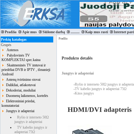
Pradžia
Apie mus
Siūlome darbą
..........
Kaip mus rasti
Internet par
Pradžia
Prekių katalogas
Grupės
Antenos
Palydovinės TV
Produkto detalės
KOMPLEKTAI spec.kaina
Skaitmeninės TV imtuvai ir
priedėliai DVB ir IPTV , išmanieji
Jungtys ir adapteriai
Android
Antenų tvirtinimo stovai
-
Ryšio ir interneto 50Ω jungtys ir adapteria
Dalikliai, atšakotuvai
-
TV kabelio jungtys ir adapteriai 75Ω
Dekoderiai, moduliai
-
Kitos jungtys
Duomenų laikmenos, kortelės
Elektroniniai priedai,
komutatoriai
HDMI/DVI adapteris
Jungtys ir adapteriai
Ryšio ir interneto 50Ω
jungtys ir adapteriai
TV kabelio jungtys ir
adapteriai 75Ω