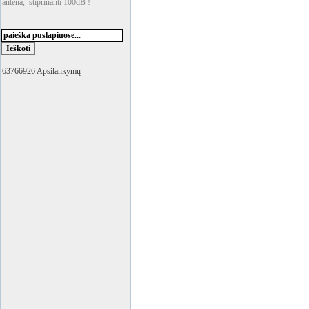
antena, stiprinanti 100dB !
63766926 Apsilankymų