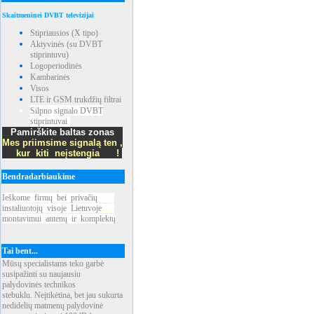
Skaitmeninei DVBT televizijai
Stipriausios (X tipo)
Aktyvinės (su DVBT
stiprintuvu)
Logoperiodinės
Kambarinės
Visos
LTE ir GSM trukdžių filtrai
Silpno signalo DVBT
stiprintuvai
Pamirškite baltas zonas
Mes priimsime signalą ten ,
kur kiti neįstengia !
Bendradarbiaukime
Ieškome
_
firmų
_
bei
_
privačių
____
instaliuotojų
_
visoje
_
Lietuvoje
___
montavimui
_
antenų
_
ir
_
komplektų
Tai bent...
Mūsų specialistams teko garbė
susipažinti su naujausiu
palydovinės technikos
stebuklu. Neįtikėtina, bet jau sukurta
nedidelių matmenų palydovinė