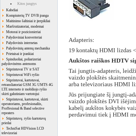
Kitos jungtys
Kabeliai
Kompiuterių TV DVB įranga
Maitinimo šaltiniai ir įterpikliai
Maršrutizatoriai, modemai
Motorai ir pozicionieriai
Palydoviniai konverteriai
Adapteris:
Palydovinis internetas
Palydovinių antenų mechanika
19 kontaktų HDMI lizdas <
Prietaisai ir įrankiai
Spinduoliai, poliarizeriai
Aukštos raiškos HDTV sig
palydovinėms antenoms
Stiprintuvai TV ir SAT
Tai jungtis-adapteris, leid
Stiprintuvai WiFi ryšio
vaizdo plokštės skaitmenin
Stiprintuvai, kartotuvai,
arba televizoriaus HDMI li
retransliatoriai GSM 3G UMTS 4G
LTE interneto ir mobiliojo ryšio
Jūs prijungiate šį jungtį-ad
skirti galutiniam vartotojui
Stiprintuvai, kartotuvai, skirti
vaizdo plokštės DVI išėjim
operatoriams, profesionalūs,
kabelį aukštos kokybės vai
Proffesional & Band selective
repeaters
perdavimui tiek į HDMI mon
Stiprintuvų. ryšio kartotuvų
priedai
TechniSat HDVision LCD
televizoriai