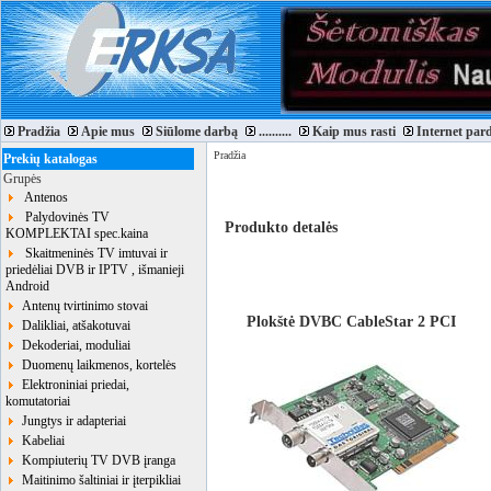
Pradžia
Apie mus
Siūlome darbą
..........
Kaip mus rasti
Internet par
Pradžia
Prekių katalogas
Grupės
Antenos
Palydovinės TV
Produkto detalės
KOMPLEKTAI spec.kaina
Skaitmeninės TV imtuvai ir
priedėliai DVB ir IPTV , išmanieji
Android
Antenų tvirtinimo stovai
Plokštė DVBC CableStar 2 PCI
Dalikliai, atšakotuvai
Dekoderiai, moduliai
Duomenų laikmenos, kortelės
Elektroniniai priedai,
komutatoriai
Jungtys ir adapteriai
Kabeliai
Kompiuterių TV DVB įranga
Maitinimo šaltiniai ir įterpikliai