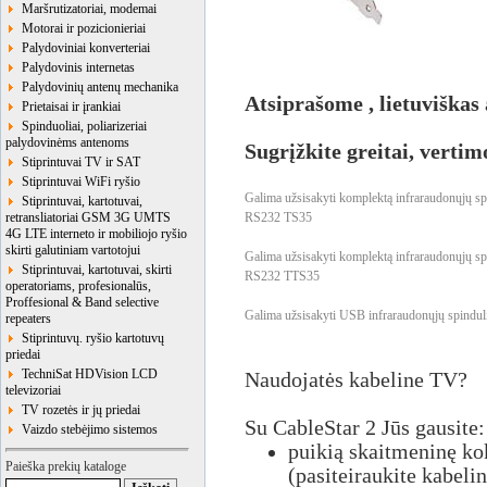
Maršrutizatoriai, modemai
Motorai ir pozicionieriai
Palydoviniai konverteriai
Palydovinis internetas
Palydovinių antenų mechanika
Atsiprašome , lietuviškas
Prietaisai ir įrankiai
Spinduoliai, poliarizeriai
palydovinėms antenoms
Sugrįžkite greitai, verti
Stiprintuvai TV ir SAT
Stiprintuvai WiFi ryšio
Galima užsisakyti komplektą infraraudonųjų sp
Stiprintuvai, kartotuvai,
retransliatoriai GSM 3G UMTS
RS232 TS35
4G LTE interneto ir mobiliojo ryšio
skirti galutiniam vartotojui
Galima užsisakyti komplektą infraraudonųjų sp
Stiprintuvai, kartotuvai, skirti
RS232 TTS35
operatoriams, profesionalūs,
Proffesional & Band selective
Galima užsisakyti USB infraraudonųjų spindul
repeaters
Stiprintuvų. ryšio kartotuvų
priedai
TechniSat HDVision LCD
Naudojatės kabeline TV?
televizoriai
TV rozetės ir jų priedai
Su CableStar 2 Jūs gausite:
Vaizdo stebėjimo sistemos
puikią skaitmeninę ko
Paieška prekių kataloge
(pasiteiraukite kabeli