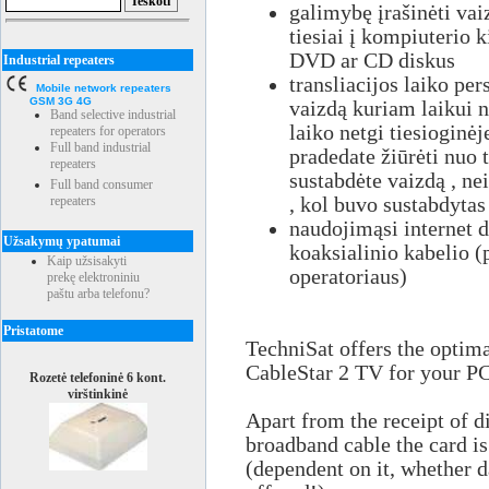
galimybę įrašinėti va
tiesiai į kompiuterio k
DVD ar CD diskus
Industrial repeaters
transliacijos laiko pe
Mobile network repeaters
GSM 3G 4G
vaizdą kuriam laikui n
Band selective industrial
laiko netgi tiesioginėj
repeaters for operators
Full band industrial
pradedate žiūrėti nuo t
repeaters
sustabdėte vaizdą , ne
Full band consumer
repeaters
, kol buvo sustabdytas
naudojimąsi internet
Užsakymų ypatumai
koaksialinio kabelio (
Kaip užsisakyti
operatoriaus)
prekę elektroniniu
paštu arba telefonu?
Pristatome
TechniSat offers the optim
CableStar 2 TV for your P
Rozetė telefoninė 6 kont.
virštinkinė
Apart from the receipt of d
broadband cable the card is 
(dependent on it, whether 