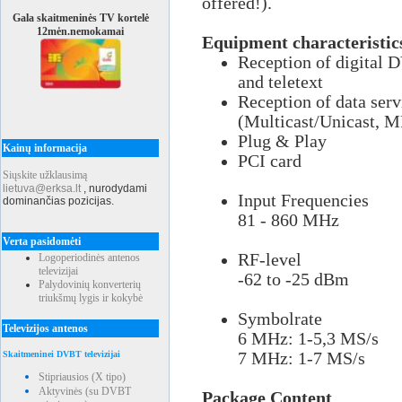
offered!).
Gala skaitmeninės TV kortelė
12mėn.nemokamai
Equipment characteristic
Reception of digital D
and teletext
Reception of data serv
(Multicast/Unicast, 
Plug & Play
Kainų informacija
PCI card
Siųskite užklausimą
lietuva@erksa.lt
,
nurodydami
Input Frequencies
dominančias pozicijas.
81 - 860 MHz
Verta pasidomėti
RF-level
Logoperiodinės antenos
televizijai
-62 to -25 dBm
Palydovinių konverterių
triukšmų lygis ir kokybė
Symbolrate
Televizijos antenos
6 MHz: 1-5,3 MS/s
Skaitmeninei DVBT televizijai
7 MHz: 1-7 MS/s
Stipriausios (X tipo)
Aktyvinės (su DVBT
Package Content