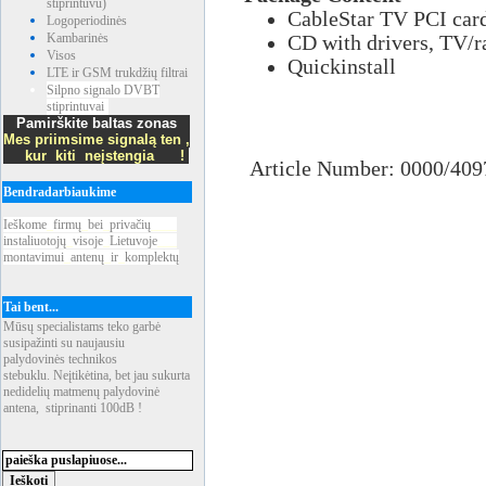
stiprintuvu)
CableStar TV PCI car
Logoperiodinės
Kambarinės
CD with drivers, TV/r
Visos
Quickinstall
LTE ir GSM trukdžių filtrai
Silpno signalo DVBT
stiprintuvai
Pamirškite baltas zonas
Mes priimsime signalą ten ,
kur kiti neįstengia !
Article Number: 0000/40
Bendradarbiaukime
Ieškome
_
firmų
_
bei
_
privačių
____
instaliuotojų
_
visoje
_
Lietuvoje
___
montavimui
_
antenų
_
ir
_
komplektų
Tai bent...
Mūsų specialistams teko garbė
susipažinti su naujausiu
palydovinės technikos
stebuklu. Neįtikėtina, bet jau sukurta
nedidelių matmenų palydovinė
antena, stiprinanti 100dB !