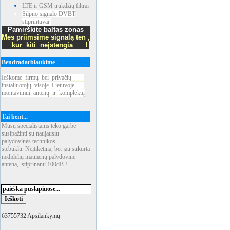
LTE ir GSM trukdžių filtrai
Silpno signalo DVBT
stiprintuvai
Pamirškite baltas zonas
Mes priimsime signalą ten ,
kur kiti neįstengia !
Bendradarbiaukime
Ieškome
_
firmų
_
bei
_
privačių
____
instaliuotojų
_
visoje
_
Lietuvoje
___
montavimui
_
antenų
_
ir
_
komplektų
Tai bent...
Mūsų specialistams teko garbė
susipažinti su naujausiu
palydovinės technikos
stebuklu. Neįtikėtina, bet jau sukurta
nedidelių matmenų palydovinė
antena, stiprinanti 100dB !
63755732 Apsilankymų