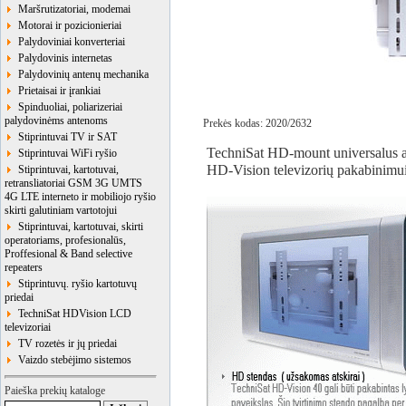
Maršrutizatoriai, modemai
Motorai ir pozicionieriai
Palydoviniai konverteriai
Palydovinis internetas
Palydovinių antenų mechanika
Prietaisai ir įrankiai
Spinduoliai, poliarizeriai
palydovinėms antenoms
Prekės kodas: 2020/2632
Stiprintuvai TV ir SAT
TechniSat HD-mount universalus 
Stiprintuvai WiFi ryšio
HD-Vision televizorių pakabinimui
Stiprintuvai, kartotuvai,
retransliatoriai GSM 3G UMTS
4G LTE interneto ir mobiliojo ryšio
skirti galutiniam vartotojui
Stiprintuvai, kartotuvai, skirti
operatoriams, profesionalūs,
Proffesional & Band selective
repeaters
Stiprintuvų. ryšio kartotuvų
priedai
TechniSat HDVision LCD
televizoriai
TV rozetės ir jų priedai
Vaizdo stebėjimo sistemos
Paieška prekių kataloge