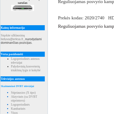
Reguliuojamas posvyrio kamp
sarašas
Prekės kodas: 2020/2740 H
Reguliuojamas posvyrio kamp
Kainų informacija
Siųskite užklausimą
lietuva@erksa.lt
,
nurodydami
dominančias pozicijas.
Verta pasidomėti
Logoperiodinės antenos
televizijai
Palydovinių konverterių
triukšmų lygis ir kokybė
Televizijos antenos
Skaitmeninei DVBT televizijai
Stipriausios (X tipo)
Aktyvinės (su DVBT
stiprintuvu)
Logoperiodinės
Kambarinės
Visos