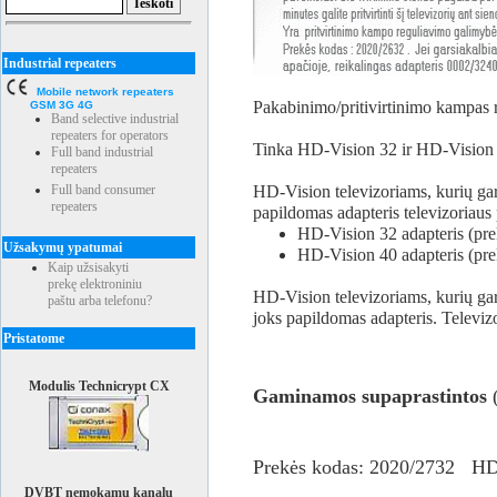
Industrial repeaters
Mobile network repeaters
Pakabinimo/pritivirtinimo kampas 
GSM 3G 4G
Band selective industrial
repeaters for operators
Tinka HD-Vision 32 ir HD-Vision 4
Full band industrial
repeaters
Full band consumer
HD-Vision televizoriams, kurių gar
repeaters
papildomas adapteris televizoriaus p
HD-Vision 32 adapteris (pr
Užsakymų ypatumai
HD-Vision 40 adapteris (pr
Kaip užsisakyti
prekę elektroniniu
HD-Vision televizoriams, kurių ga
paštu arba telefonu?
joks papildomas adapteris. Televizor
Pristatome
Modulis Technicrypt CX
Gaminamos supaprastintos
(
Prekės kodas: 2020/2732 H
DVBT nemokamų kanalų