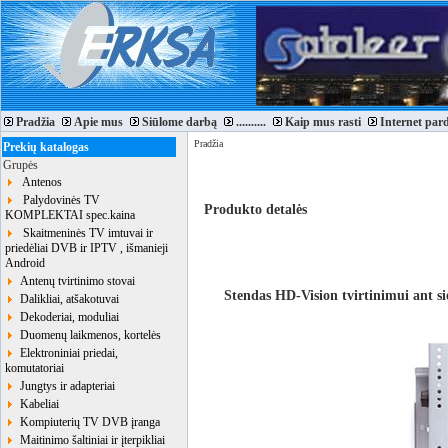
Pradžia
Apie mus
Siūlome darbą
..........
Kaip mus rasti
Internet par
Pradžia
Prekių katalogas
Grupės
Antenos
Palydovinės TV
Produkto detalės
KOMPLEKTAI spec.kaina
Skaitmeninės TV imtuvai ir
priedėliai DVB ir IPTV , išmanieji
Android
Antenų tvirtinimo stovai
Stendas HD-Vision tvirtinimui ant si
Dalikliai, atšakotuvai
Dekoderiai, moduliai
Duomenų laikmenos, kortelės
Elektroniniai priedai,
komutatoriai
Jungtys ir adapteriai
Kabeliai
Kompiuterių TV DVB įranga
Maitinimo šaltiniai ir įterpikliai