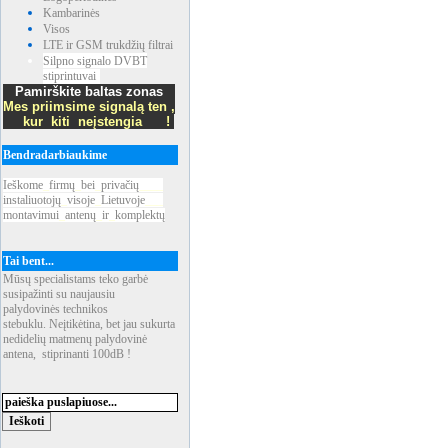
Kambarinės
Visos
LTE ir GSM trukdžių filtrai
Silpno signalo DVBT
stiprintuvai
Pamirškite baltas zonas
Mes priimsime signalą ten ,
kur kiti neįstengia !
Bendradarbiaukime
Ieškome
_
firmų
_
bei
_
privačių
____
instaliuotojų
_
visoje
_
Lietuvoje
___
montavimui
_
antenų
_
ir
_
komplektų
Tai bent...
Mūsų specialistams teko garbė
susipažinti su naujausiu
palydovinės technikos
stebuklu. Neįtikėtina, bet jau sukurta
nedidelių matmenų palydovinė
antena, stiprinanti 100dB !