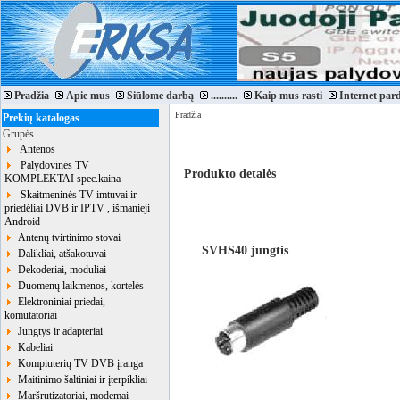
Pradžia
Apie mus
Siūlome darbą
..........
Kaip mus rasti
Internet par
Pradžia
Prekių katalogas
Grupės
Antenos
Palydovinės TV
Produkto detalės
KOMPLEKTAI spec.kaina
Skaitmeninės TV imtuvai ir
priedėliai DVB ir IPTV , išmanieji
Android
Antenų tvirtinimo stovai
SVHS40 jungtis
Dalikliai, atšakotuvai
Dekoderiai, moduliai
Duomenų laikmenos, kortelės
Elektroniniai priedai,
komutatoriai
Jungtys ir adapteriai
Kabeliai
Kompiuterių TV DVB įranga
Maitinimo šaltiniai ir įterpikliai
Maršrutizatoriai, modemai