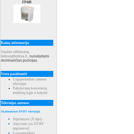
FP4iR
Kainų informacija
Siųskite užklausimą
lietuva@erksa.lt
,
nurodydami
dominančias pozicijas.
Verta pasidomėti
Logoperiodinės antenos
televizijai
Palydovinių konverterių
triukšmų lygis ir kokybė
Televizijos antenos
Skaitmeninei DVBT televizijai
Stipriausios (X tipo)
Aktyvinės (su DVBT
stiprintuvu)
Logoperiodinės