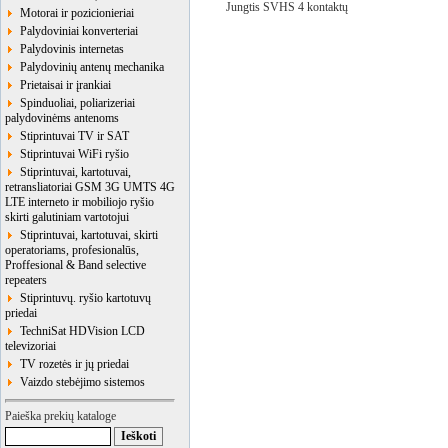
Jungtis SVHS 4 kontaktų
Motorai ir pozicionieriai
Palydoviniai konverteriai
Palydovinis internetas
Palydovinių antenų mechanika
Prietaisai ir įrankiai
Spinduoliai, poliarizeriai
palydovinėms antenoms
Stiprintuvai TV ir SAT
Stiprintuvai WiFi ryšio
Stiprintuvai, kartotuvai,
retransliatoriai GSM 3G UMTS 4G
LTE interneto ir mobiliojo ryšio
skirti galutiniam vartotojui
Stiprintuvai, kartotuvai, skirti
operatoriams, profesionalūs,
Proffesional & Band selective
repeaters
Stiprintuvų. ryšio kartotuvų
priedai
TechniSat HDVision LCD
televizoriai
TV rozetės ir jų priedai
Vaizdo stebėjimo sistemos
Paieška prekių kataloge