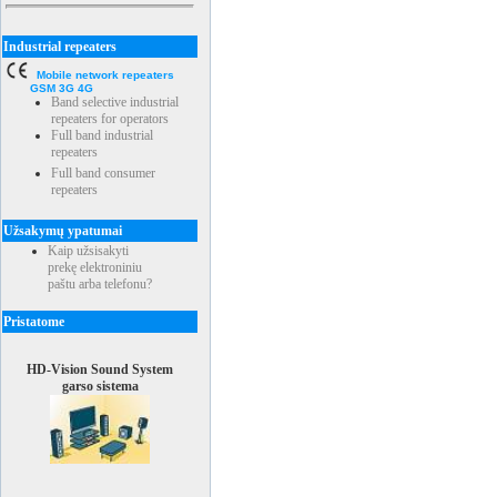
Industrial repeaters
Mobile network repeaters
GSM 3G 4G
Band selective industrial
repeaters for operators
Full band industrial
repeaters
Full band consumer
repeaters
Užsakymų ypatumai
Kaip užsisakyti
prekę elektroniniu
paštu arba telefonu?
Pristatome
HD-Vision Sound System
garso sistema