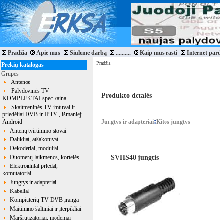
Pradžia
Apie mus
Siūlome darbą
..........
Kaip mus rasti
Internet par
Pradžia
Prekių katalogas
Grupės
Antenos
Palydovinės TV
Produkto detalės
KOMPLEKTAI spec.kaina
Skaitmeninės TV imtuvai ir
priedėliai DVB ir IPTV , išmanieji
:
Android
Jungtys ir adapteriai
Kitos jungtys
Antenų tvirtinimo stovai
Dalikliai, atšakotuvai
Dekoderiai, moduliai
SVHS40 jungtis
Duomenų laikmenos, kortelės
Elektroniniai priedai,
komutatoriai
Jungtys ir adapteriai
Kabeliai
Kompiuterių TV DVB įranga
Maitinimo šaltiniai ir įterpikliai
Maršrutizatoriai, modemai