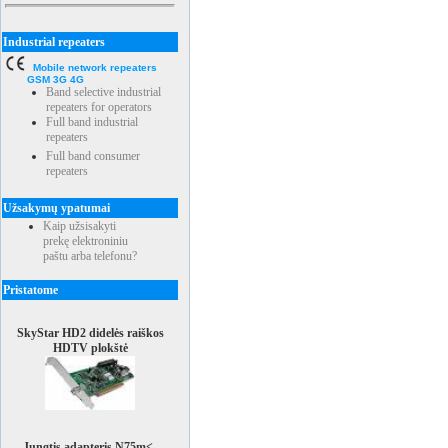
Industrial repeaters
Mobile network repeaters
GSM 3G 4G
Band selective industrial
repeaters for operators
Full band industrial
repeaters
Full band consumer
repeaters
Užsakymų ypatumai
Kaip užsisakyti
prekę elektroniniu
paštu arba telefonu?
Pristatome
SkyStar HD2 didelės raiškos
HDTV plokštė
Jungtis adapteris N75m<-