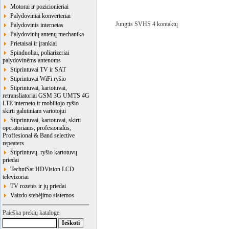
Motorai ir pozicionieriai
Palydoviniai konverteriai
Jungtis SVHS 4 kontaktų
Palydovinis internetas
Palydovinių antenų mechanika
Prietaisai ir įrankiai
Spinduoliai, poliarizeriai
palydovinėms antenoms
Stiprintuvai TV ir SAT
Stiprintuvai WiFi ryšio
Stiprintuvai, kartotuvai,
retransliatoriai GSM 3G UMTS 4G
LTE interneto ir mobiliojo ryšio
skirti galutiniam vartotojui
Stiprintuvai, kartotuvai, skirti
operatoriams, profesionalūs,
Proffesional & Band selective
repeaters
Stiprintuvų. ryšio kartotuvų
priedai
TechniSat HDVision LCD
televizoriai
TV rozetės ir jų priedai
Vaizdo stebėjimo sistemos
Paieška prekių kataloge