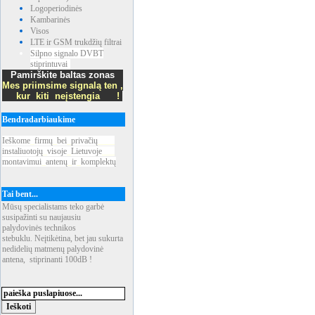
Logoperiodinės
Kambarinės
Visos
LTE ir GSM trukdžių filtrai
Silpno signalo DVBT
stiprintuvai
Pamirškite baltas zonas
Mes priimsime signalą ten ,
kur kiti neįstengia !
Bendradarbiaukime
Ieškome
_
firmų
_
bei
_
privačių
____
instaliuotojų
_
visoje
_
Lietuvoje
___
montavimui
_
antenų
_
ir
_
komplektų
Tai bent...
Mūsų specialistams teko garbė
susipažinti su naujausiu
palydovinės technikos
stebuklu. Neįtikėtina, bet jau sukurta
nedidelių matmenų palydovinė
antena, stiprinanti 100dB !