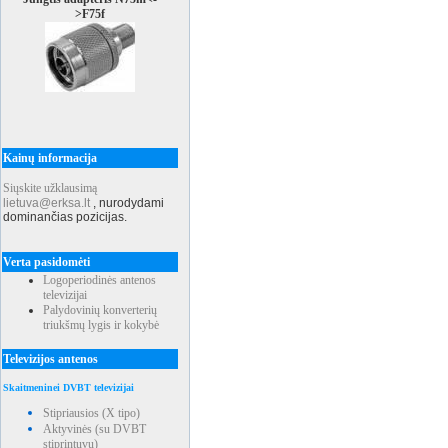
>F75f
Kainų informacija
Siųskite užklausimą
lietuva@erksa.lt
,
nurodydami
dominančias pozicijas.
Verta pasidomėti
Logoperiodinės antenos
televizijai
Palydovinių konverterių
triukšmų lygis ir kokybė
Televizijos antenos
Skaitmeninei DVBT televizijai
Stipriausios (X tipo)
Aktyvinės (su DVBT
stiprintuvu)