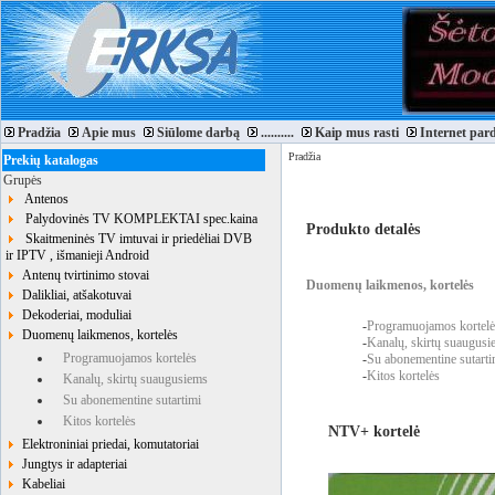
Pradžia
Apie mus
Siūlome darbą
..........
Kaip mus rasti
Internet par
Pradžia
Prekių katalogas
Grupės
Antenos
Palydovinės TV KOMPLEKTAI spec.kaina
Produkto detalės
Skaitmeninės TV imtuvai ir priedėliai DVB
ir IPTV , išmanieji Android
Antenų tvirtinimo stovai
Duomenų laikmenos, kortelės
Dalikliai, atšakotuvai
Dekoderiai, moduliai
-
Programuojamos kortelė
Duomenų laikmenos, kortelės
-
Kanalų, skirtų suaugusi
Programuojamos kortelės
-
Su abonementine sutarti
-
Kitos kortelės
Kanalų, skirtų suaugusiems
Su abonementine sutartimi
Kitos kortelės
NTV+ kortelė
Elektroniniai priedai, komutatoriai
Jungtys ir adapteriai
Kabeliai