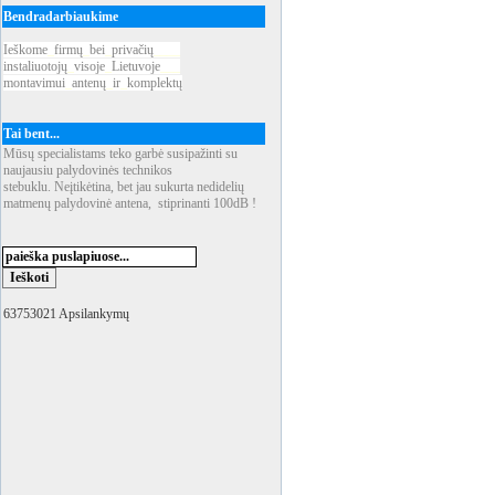
Bendradarbiaukime
Ieškome
_
firmų
_
bei
_
privačių
____
instaliuotojų
_
visoje
_
Lietuvoje
___
montavimui
_
antenų
_
ir
_
komplektų
Tai bent...
Mūsų specialistams teko garbė susipažinti su
naujausiu palydovinės technikos
stebuklu. Neįtikėtina, bet jau sukurta nedidelių
matmenų palydovinė antena, stiprinanti 100dB !
63753021 Apsilankymų