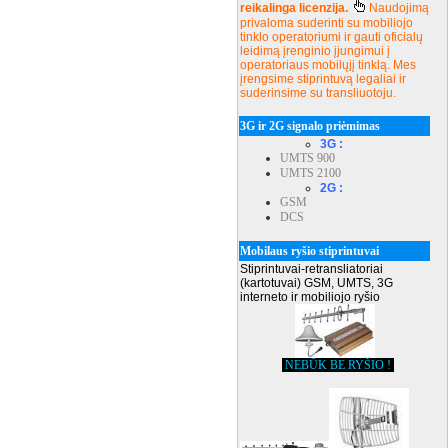
reikalinga licenzija.
Naudojimą
privaloma suderinti su mobiliojo
tinklo operatoriumi ir gauti oficialų
leidimą įrenginio įjungimui į
operatoriaus mobilųjį tinklą. Mes
įrengsime stiprintuvą legaliai ir
suderinsime su transliuotoju.
3G ir 2G signalo priėmimas
3G :
UMTS 900
UMTS 2100
2G :
GSM
DCS
Mobilaus ryšio stiprintuvai
Stiprintuvai-retransliatoriai
(kartotuvai) GSM, UMTS, 3G
interneto ir mobiliojo ryšio
NEBŪK BE RYŠIO !