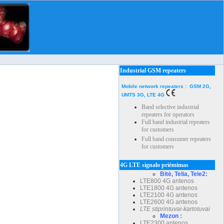
Industrial GSM repeaters
Mobile network repeaters : GSM 2G,
UMTS 3G, LTE 4G
Band selective industrial
repeaters for operators
Full band industrial repeaters
for customers
Full band consumer repeaters
for customers
4G LTE signalo priėmimas
Bitė, Telia, Tele2:
LTE800 4G antenos
LTE1800 4G antenos
LTE2100 4G antenos
LTE2600 4G antenos
LTE stiprintuvai-kartotuvai
Mezon :
LTE2300 antenos