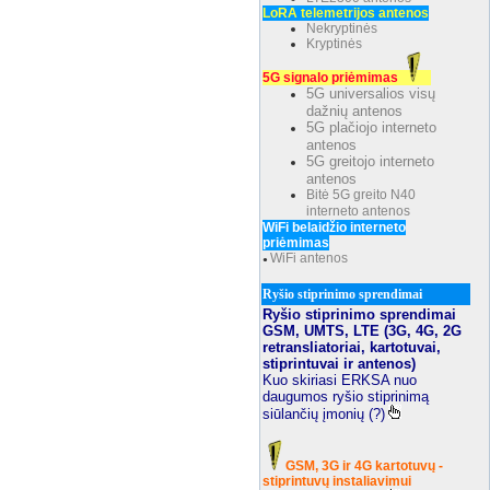
LoRA telemetrijos antenos
Nekryptinės
Kryptinės
5G signalo priėmimas
5G universalios visų
dažnių antenos
5G plačiojo interneto
antenos
5G greitojo interneto
antenos
Bitė 5G greito N40
interneto antenos
WiFi belaidžio interneto
priėmimas
WiFi antenos
●
Ryšio stiprinimo sprendimai
Ryšio stiprinimo sprendimai
GSM, UMTS, LTE (3G, 4G, 2G
retransliatoriai, kartotuvai,
stiprintuvai ir antenos)
Kuo skiriasi ERKSA nuo
daugumos ryšio stiprinimą
siūlančių įmonių (?)
GSM, 3G ir 4G kartotuvų -
stiprintuvų instaliavimui