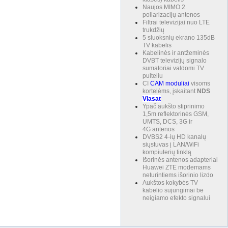
Naujos MIMO 2
poliarizacijų antenos
Filtrai televizijai nuo LTE
trukdžių
5 sluoksnių ekrano 135dB
TV kabelis
Kabelinės ir antžeminės
DVBT televizijų signalo
sumatoriai valdomi TV
pulteliu
CI
CAM
moduliai
visoms
kortelėms, įskaitant
NDS
Viasat
Ypač aukšto stiprinimo
1,5m reflektorinės GSM,
UMTS, DCS, 3G ir
4G antenos
DVBS2 4-ių HD kanalų
siųstuvas į LAN/WiFi
kompiuterių tinklą
Išorinės antenos adapteriai
Huawei ZTE modemams
neturintiems išorinio lizdo
Aukštos kokybės TV
kabelio sujungimai be
neigiamo efekto signalui