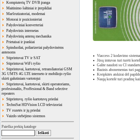
Kompiuterių TV DVB įranga
Maitinimo šaltiniai ir įterpikliai
Maršrutizatoriai, modemai
Motorai ir pozicionieriai
Palydoviniai konverteriai
Palydovinis internetas
Palydovinių antenų mechanika
Prietaisai ir įrankiai
Spinduoliai, poliarizeriai palydovinėms
antenoms
Viaccess 2 kodavimo sistema
Stiprintuvai TV ir SAT
Jūsų imtuvas turi turėti kort
Stiprintuvai WiFi ryšio
Galite naudoti su CI standar
Stiprintuvai, kartotuvai, retransliatoriai GSM
Bazinis abonementas turi pag
3G UMTS 4G LTE interneto ir mobiliojo ryšio
Kreipkitės atskirai dėl pap
skirti galutiniam vartotojui
Naują kortelė turi pradinę 
Stiprintuvai, kartotuvai, skirti operatoriams,
profesionalūs, Proffesional & Band selective
repeaters
Stiprintuvų. ryšio kartotuvų priedai
TechniSat HDVision LCD televizoriai
TV rozetės ir jų priedai
Vaizdo stebėjimo sistemos
Paieška prekių kataloge