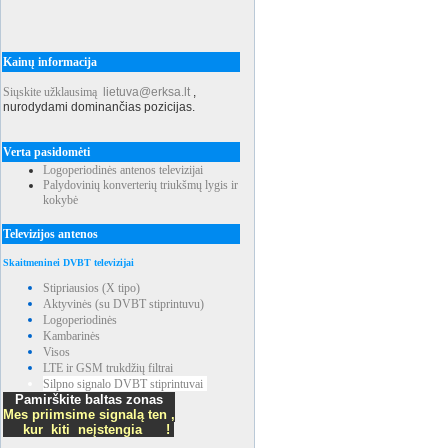
Kainų informacija
Siųskite užklausimą
lietuva@erksa.lt
,
nurodydami dominančias pozicijas.
Verta pasidomėti
Logoperiodinės antenos televizijai
Palydovinių konverterių triukšmų lygis ir
kokybė
Televizijos antenos
Skaitmeninei DVBT televizijai
Stipriausios (X tipo)
Aktyvinės (su DVBT stiprintuvu)
Logoperiodinės
Kambarinės
Visos
LTE ir GSM trukdžių filtrai
Silpno signalo DVBT stiprintuvai
Pamirškite baltas zonas
Mes priimsime signalą ten ,
kur kiti neįstengia !