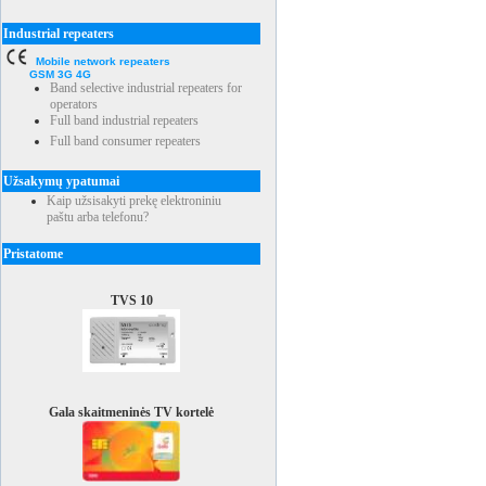
Industrial repeaters
Mobile network repeaters
GSM 3G 4G
Band selective industrial repeaters for
operators
Full band industrial repeaters
Full band consumer repeaters
Užsakymų ypatumai
Kaip užsisakyti prekę elektroniniu
paštu arba telefonu?
Pristatome
TVS 10
Gala skaitmeninės TV kortelė