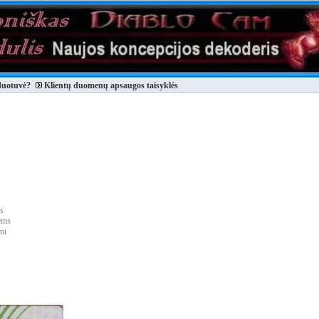
duotuvė?
Klientų duomenų apsaugos taisyklės
s
ems
mi