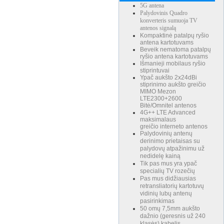
5G antena
Palydovinis Quadro
konverteris sumuoja TV
antenos signalą
Kompaktinė patalpų ryšio
antena kartotuvams
Beveik nematoma patalpų
ryšio antena kartotuvams
Išmanieji mobilaus ryšio
stiprintuvai
Ypač aukšto 2x24dBi
stiprinimo aukšto greičio
MIMO Mezon
LTE2300+2600
Bitė/Omnitel antenos
4G++ LTE Advanced
maksimalaus
greičio interneto antenos
Palydovinių antenų
derinimo prietaisas su
palydovų atpažinimu už
nedidelę kainą
Tik pas mus yra ypač
specialių TV rozečių
Pas mus didžiausias
retransliatorių kartotuvų
vidinių lubų antenų
pasirinkimas
50 omų 7,5mm aukšto
dažnio (geresnis už 240
klasės) kabelis