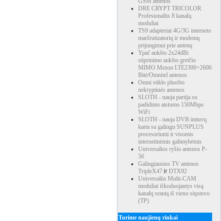
GSM antenos
DRE CRYPT TRICOLOR
Profesionalūs 8 kanalų
moduliai
TS9 adapteriai 4G/3G interneto
maršrutizatorių ir modemų
prijungimui prie antenų
Ypač aukšto 2x24dBi
stiprinimo aukšto greičio
MIMO Mezon LTE2300+2600
Bitė/Omnitel antenos
Omni stiklo pluošto
nekryptinės antenos
SLOTH - nauja partija su
padidinto atstumo 150Mbps
WiFi
SLOTH - nauja DVB imtuvų
karta su galingu SUNPLUS
procesoriumi ir visomis
internetinėmis galimybėmis
Universalios ryšio antenos P-
56
Galingiausios TV antenos
TripleX47
ir
DTX92
Universalūs Multi-CAM
moduliai iškoduojantys visą
kanalų srautą iš vieno siųstuvo
(TP)
Turime naujienų rinkai