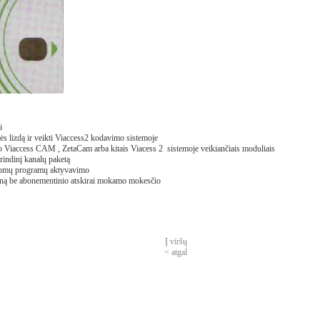
i
elės lizdą ir veikti Viaccess2 kodavimo sistemoje
to Viaccess CAM , ZetaCam arba kitais Viacess 2 sistemoje veikiančiais moduliais
rindinį kanalų paketą
ildomų programų aktyvavimo
kainą be abonementinio atskirai mokamo mokesčio
Į viršų
< atgal