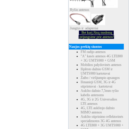
Ryšio
antenos
Jungtys ir adapteriai
Bet kurį Jūsų modemą
prijungsime prie antenos!
Naujos prekių siuntos
FM radijo antenos
"A" kasės antenos 4G LTE800
+ 3G UMTS900 + GSM
Mobilios palydovinės antenos
Išplėsto dažnio GSM ir
UMTS900 kartotuvai
Žaibo / viršįtampio apsaugos
Išmanieji GSM, 3G ir 4G
stiprintuvai - kartotuvai
Aukšto dažnio 7,5mm ryšio
kabelis antenoms
4G, 3G ir 2G Universalios
LTE antenos
4G, LTE aukštojo dažnio
MIMO antenos
Aukšto stiprinimo reflektorinės
specializuotos 3G 4G antenos
4G LTE800 + 3G UMTS900 +