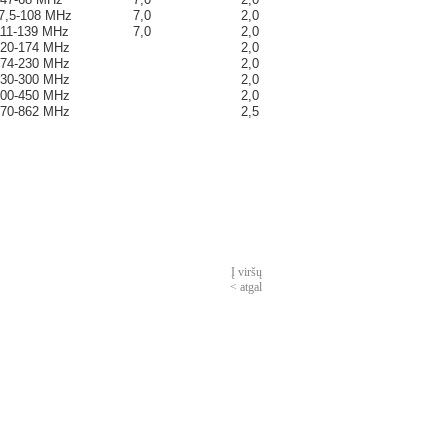
7,5-108 MHz
7,0
2,0
111-139 MHz
7,0
2,0
20-174 MHz
2,0
74-230 MHz
2,0
30-300 MHz
2,0
00-450 MHz
2,0
70-862 MHz
2,5
Į viršų
< atgal