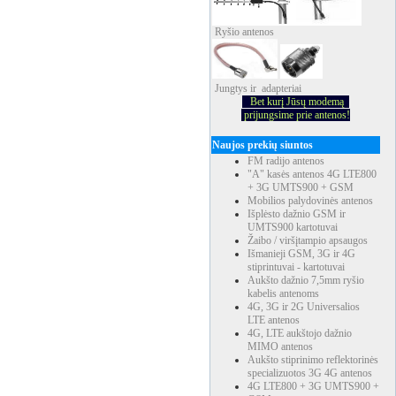
Ryšio
antenos
Jungtys ir adapteriai
Bet kurį Jūsų modemą
prijungsime prie antenos!
Naujos prekių siuntos
FM radijo antenos
"A" kasės antenos 4G LTE800
+ 3G UMTS900 + GSM
Mobilios palydovinės antenos
Išplėsto dažnio GSM ir
UMTS900 kartotuvai
Žaibo / viršįtampio apsaugos
Išmanieji GSM, 3G ir 4G
stiprintuvai - kartotuvai
Aukšto dažnio 7,5mm ryšio
kabelis antenoms
4G, 3G ir 2G Universalios
LTE antenos
4G, LTE aukštojo dažnio
MIMO antenos
Aukšto stiprinimo reflektorinės
specializuotos 3G 4G antenos
4G LTE800 + 3G UMTS900 +