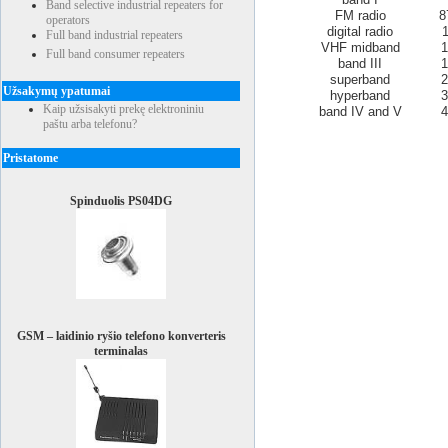
Band selective industrial repeaters for
FM radio
8
operators
digital radio
Full band industrial repeaters
VHF midband
1
Full band consumer repeaters
band III
1
superband
2
Užsakymų ypatumai
hyperband
3
Kaip užsisakyti prekę elektroniniu
band IV and V
4
paštu arba telefonu?
Pristatome
Spinduolis PS04DG
GSM – laidinio ryšio telefono konverteris
terminalas