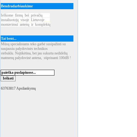
Bendradarbiaukime
Ieškome
_
firmų
_
bei
_
privačių
____
instaliuotojų
_
visoje
_
Lietuvoje
___
montavimui
_
antenų
_
ir
_
komplektų
Tai bent...
Mūsų specialistams teko garbė susipažinti su
naujausiu palydovinės technikos
stebuklu. Neįtikėtina, bet jau sukurta nedidelių
matmenų palydovinė antena, stiprinanti 100dB !
63763817 Apsilankymų