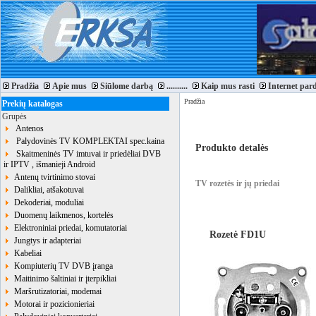
Pradžia
Apie mus
Siūlome darbą
..........
Kaip mus rasti
Internet par
Pradžia
Prekių katalogas
Grupės
Antenos
Palydovinės TV KOMPLEKTAI spec.kaina
Produkto detalės
Skaitmeninės TV imtuvai ir priedėliai DVB
ir IPTV , išmanieji Android
Antenų tvirtinimo stovai
TV rozetės ir jų priedai
Dalikliai, atšakotuvai
Dekoderiai, moduliai
Duomenų laikmenos, kortelės
Elektroniniai priedai, komutatoriai
Rozetė FD1U
Jungtys ir adapteriai
Kabeliai
Kompiuterių TV DVB įranga
Maitinimo šaltiniai ir įterpikliai
Maršrutizatoriai, modemai
Motorai ir pozicionieriai