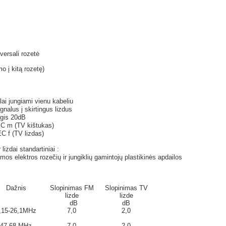
iversali rozetė
o į kitą rozetę)
ai jungiami vienu kabeliu
gnalus į skirtingus lizdus
ygis 20dB
EC m (TV kištukas)
C f (TV lizdas)
 lizdai standartiniai :
os elektros rozečių ir jungiklių gamintojų plastikinės apdailos
Da
ž
nis
Slopinimas FM
Slopinimas TV
lizde
lizde
dB
dB
,15-26,1MHz
7,0
2,0
47-68 MHz
7,0
2,0