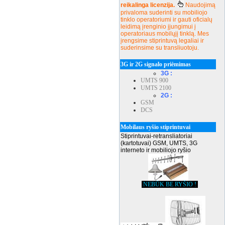
reikalinga licenzija.
Naudojimą
privaloma suderinti su mobiliojo
tinklo operatoriumi ir gauti oficialų
leidimą įrenginio įjungimui į
operatoriaus mobilųjį tinklą. Mes
įrengsime stiprintuvą legaliai ir
suderinsime su transliuotoju.
3G ir 2G signalo priėmimas
3G :
UMTS 900
UMTS 2100
2G :
GSM
DCS
Mobilaus ryšio stiprintuvai
Stiprintuvai-retransliatoriai
(kartotuvai) GSM, UMTS, 3G
interneto ir mobiliojo ryšio
NEBŪK BE RYŠIO !