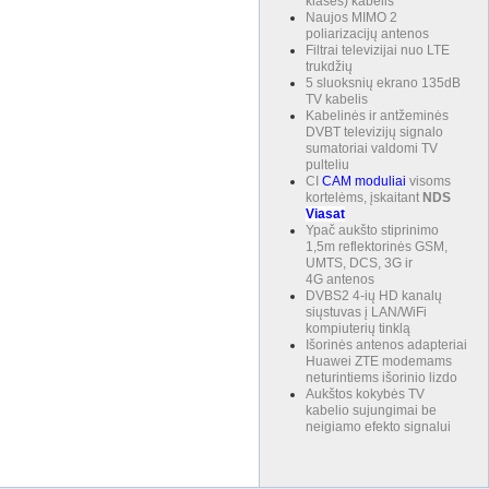
klasės) kabelis
Naujos MIMO 2
poliarizacijų antenos
Filtrai televizijai nuo LTE
trukdžių
5 sluoksnių ekrano 135dB
TV kabelis
Kabelinės ir antžeminės
DVBT televizijų signalo
sumatoriai valdomi TV
pulteliu
CI
CAM
moduliai
visoms
kortelėms, įskaitant
NDS
Viasat
Ypač aukšto stiprinimo
1,5m reflektorinės GSM,
UMTS, DCS, 3G ir
4G antenos
DVBS2 4-ių HD kanalų
siųstuvas į LAN/WiFi
kompiuterių tinklą
Išorinės antenos adapteriai
Huawei ZTE modemams
neturintiems išorinio lizdo
Aukštos kokybės TV
kabelio sujungimai be
neigiamo efekto signalui