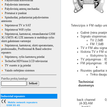
Palydoviniai konverteriai
Palydovinis internetas
Palydovinių antenų mechanika
Prietaisai ir įrankiai
Spinduoliai, poliarizeriai palydovinėms
antenoms
Stiprintuvai TV ir SAT
Televizijos ir FM radijo un
Stiprintuvai WiFi ryšio
Galinė (nėra praėjim
Stiprintuvai, kartotuvai, retransliatoriai GSM
Signalo slopinimas
3G UMTS 4G LTE interneto ir mobiliojo ryšio
TV 2,0dB
skirti galutiniam vartotojui
FM 7,0dB
Stiprintuvai, kartotuvai, skirti operatoriams,
TV ir FM abu signal
profesionalūs, Proffesional & Band selective
Išskiria TV ir FM si
repeaters
Išskyrimo l
Stiprintuvų. ryšio kartotuvų priedai
TV prijungimas : I
TechniSat HDVision LCD televizoriai
FM prijungimas : IE
TV rozetės ir jų priedai
Vaizdo stebėjimo sistemos
Rozetės gabaritai ir
Tinka daugum
Paieška prekių kataloge
Techniniai
duomenys
Industrial repeaters
back channel
0
Mobile network repeaters
(4-30) AM
GSM 3G 4G
band I