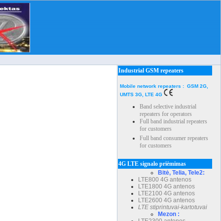
Industrial GSM repeaters
Mobile network repeaters : GSM 2G,
UMTS 3G, LTE 4G
Band selective industrial
repeaters for operators
Full band industrial repeaters
for customers
Full band consumer repeaters
for customers
4G LTE signalo priėmimas
Bitė, Telia, Tele2:
LTE800 4G antenos
LTE1800 4G antenos
LTE2100 4G antenos
LTE2600 4G antenos
LTE stiprintuvai-kartotuvai
Mezon :