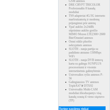
GSM antenos
DRE CRYPT TRICOLOR
Profesionalūs 8 kanalų
moduliai
TS9 adapteriai 4G/3G interneto
maršrutizatorių ir modemų
prijungimui prie antenų
Ypač aukšto 2x24dBi
stiprinimo aukšto greičio
MIMO Mezon LTE2300+2600
Bitė/Omnitel antenos
Omni stiklo pluošto
nekryptinės antenos
SLOTH - nauja partija su
padidinto atstumo 150Mbps
WiFi
SLOTH - nauja DVB imtuvų
karta su galingu SUNPLUS
procesoriumi ir visomis
internetinėmis galimybėmis
Universalios ryšio antenos P-
56
Galingiausios TV antenos
TripleX47
ir
DTX92
Universalūs Multi-CAM
moduliai iškoduojantys visą
kanalų srautą iš vieno siųstuvo
(TP)
Turime naujienų rinkai