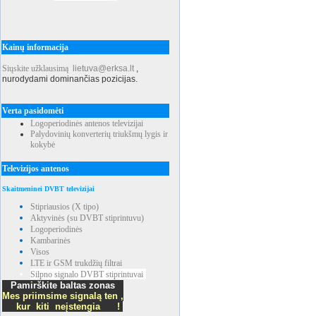
Kainų informacija
Siųskite užklausimą
lietuva@erksa.lt
,
nurodydami dominančias pozicijas.
Verta pasidomėti
Logoperiodinės antenos televizijai
Palydovinių konverterių triukšmų lygis ir
kokybė
Televizijos antenos
Skaitmeninei DVBT televizijai
Stipriausios (X tipo)
Aktyvinės (su DVBT stiprintuvu)
Logoperiodinės
Kambarinės
Visos
LTE ir GSM trukdžių filtrai
Silpno signalo DVBT stiprintuvai
Pamirškite baltas zonas
Mes priimsime signalą ten ,
kur kiti neįstengia !