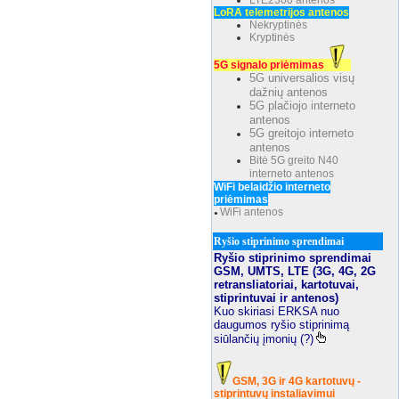
LTE2300 antenos
LoRA telemetrijos antenos
Nekryptinės
Kryptinės
5G signalo priėmimas
5G universalios visų
dažnių antenos
5G plačiojo interneto
antenos
5G greitojo interneto
antenos
Bitė 5G greito N40
interneto antenos
WiFi belaidžio interneto
priėmimas
WiFi antenos
●
Ryšio stiprinimo sprendimai
Ryšio stiprinimo sprendimai
GSM, UMTS, LTE (3G, 4G, 2G
retransliatoriai, kartotuvai,
stiprintuvai ir antenos)
Kuo skiriasi ERKSA nuo
daugumos ryšio stiprinimą
siūlančių įmonių (?)
GSM, 3G ir 4G kartotuvų -
stiprintuvų instaliavimui