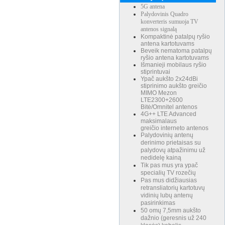
5G antena
Palydovinis Quadro
konverteris sumuoja TV
antenos signalą
Kompaktinė patalpų ryšio
antena kartotuvams
Beveik nematoma patalpų
ryšio antena kartotuvams
Išmanieji mobilaus ryšio
stiprintuvai
Ypač aukšto 2x24dBi
stiprinimo aukšto greičio
MIMO Mezon
LTE2300+2600
Bitė/Omnitel antenos
4G++ LTE Advanced
maksimalaus
greičio interneto antenos
Palydovinių antenų
derinimo prietaisas su
palydovų atpažinimu už
nedidelę kainą
Tik pas mus yra ypač
specialių TV rozečių
Pas mus didžiausias
retransliatorių kartotuvų
vidinių lubų antenų
pasirinkimas
50 omų 7,5mm aukšto
dažnio (geresnis už 240