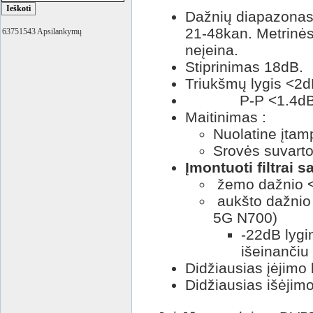
Dažnių diapazona
21-48kan.
Metrinės
63751543 Apsilankymų
neįeina.
Stiprinimas 18dB.
Triukšmų lygis <2
P-P <1.4d
Maitinimas :
Nuolatine įtam
Srovės suvarto
Įmontuoti filtrai 
žemo dažnio <
aukšto dažnio
5G N700)
-22dB lygi
išeinančiu
Didžiausias įėjim
Didžiausias išėjim