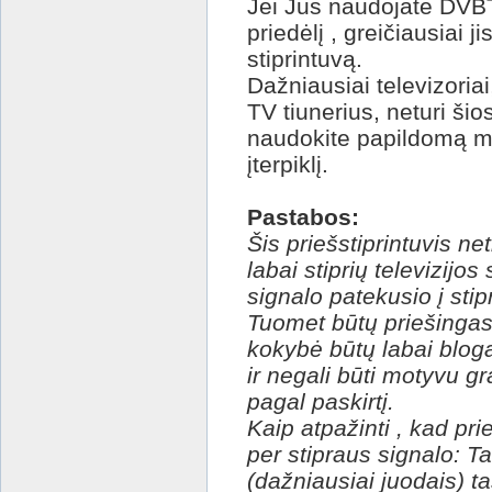
Jei Jūs naudojate DVBT
priedėlį , greičiausiai ji
stiprintuvą.
Dažniausiai televizoria
TV tiunerius, neturi ši
naudokite papildomą mai
įterpiklį.
Pastabos:
Šis priešstiprintuvis ne
labai stiprių televizijo
signalo patekusio į stipr
Tuomet būtų priešingas 
kokybė būtų labai bloga
ir negali būti motyvu g
pagal paskirtį.
Kaip atpažinti , kad pri
per stipraus signalo: T
(dažniausiai juodais) ta