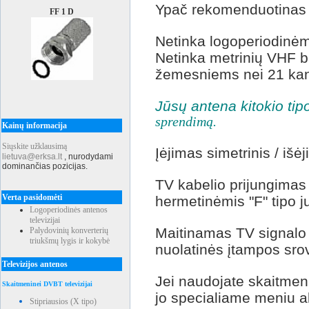
Ypač rekomenduotina
FF 1 D
Netinka logoperiodinė
Netinka metrinių VHF 
žemesniems nei 21 kan
Jūsų antena kitokio ti
sprendimą.
Kainų informacija
Siųskite užklausimą
Įėjimas simetrinis / iš
lietuva@erksa.lt
,
nurodydami
dominančias pozicijas.
TV kabelio prijungimas :
Verta pasidomėti
hermetinėmis "F" tipo j
Logoperiodinės antenos
televizijai
Maitinamas TV signalo 
Palydovinių konverterių
triukšmų lygis ir kokybė
nuolatinės įtampos sro
Televizijos antenos
Jei naudojate skaitmen
Skaitmeninei DVBT televizijai
jo specialiame meniu a
Stipriausios (X tipo)