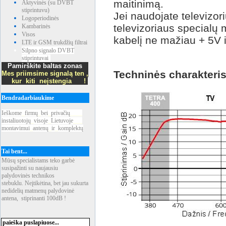
maitinimą.
Aktyvinės (su DVBT
stiprintuvu)
Jei naudojate televizori
Logoperiodinės
televizoriaus specialų ma
Kambarinės
Visos
kabelį ne mažiau + 5V 
LTE ir GSM trukdžių filtrai
Silpno signalo DVBT
stiprintuvai
Pamirškite baltas zonas
Techninės charakteris
Mes priimsime signalą ten ,
kur kiti neįstengia !
Bendradarbiaukime
Ieškome
_
firmų
_
bei
_
privačių
____
instaliuotojų
_
visoje
_
Lietuvoje
___
montavimui
_
antenų
_
ir
_
komplektų
Tai bent...
Mūsų specialistams teko garbė
susipažinti su naujausiu
palydovinės technikos
stebuklu. Neįtikėtina, bet jau sukurta
nedidelių matmenų palydovinė
antena, stiprinanti 100dB !