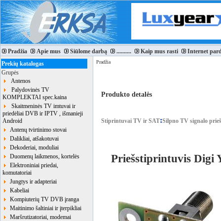
Pradžia
Apie mus
Siūlome darbą
..........
Kaip mus rasti
Internet par
Pradžia
Prekių katalogas
Grupės
Antenos
Palydovinės TV
Produkto detalės
KOMPLEKTAI spec.kaina
Skaitmeninės TV imtuvai ir
priedėliai DVB ir IPTV , išmanieji
:
Android
Stiprintuvai TV ir SAT
Silpno TV signalo prieš
Antenų tvirtinimo stovai
Dalikliai, atšakotuvai
Dekoderiai, moduliai
Priešstiprintuvis Digi
Duomenų laikmenos, kortelės
Elektroniniai priedai,
komutatoriai
Jungtys ir adapteriai
Kabeliai
Kompiuterių TV DVB įranga
Maitinimo šaltiniai ir įterpikliai
Maršrutizatoriai, modemai