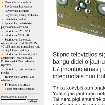
Motorai ir pozicionieriai
Palydoviniai konverteriai
Palydovinis internetas
Palydovinių antenų mechanika
Prietaisai ir įrankiai
Spinduoliai, poliarizeriai
palydovinėms antenoms
Stiprintuvai TV ir SAT
Stiprintuvai WiFi ryšio
Stiprintuvai, kartotuvai,
retransliatoriai GSM 3G UMTS
4G LTE interneto ir mobiliojo ryšio
skirti galutiniam vartotojui
Silpno televizijos 
Stiprintuvai, kartotuvai, skirti
operatoriams, profesionalūs,
bangų didelio jautr
Proffesional & Band selective
repeaters
L7 įmontuojamas į t
Stiprintuvų. ryšio kartotuvų
priedai
integruotais nuo tru
TechniSat HDVision LCD
televizoriai
TV rozetės ir jų priedai
Tinka kokybiškam analo
Vaizdo stebėjimo sistemos
Ypatingas jautrumu net
Paieška prekių kataloge
Tai nėra pigi anteninė p
priešstiprintuvis yra au