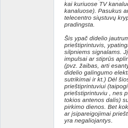
kai kuriuose TV kanal
kanaluose). Pasukus ant
telecentro siųstuvų krypt
pradingsta.
Šis ypač didelio jautru
prieštiprintuvis, ypatin
silpniems signalams. Jį 
impulsai ar stiprūs apli
(pvz. žaibas, arti esanty
didelio galingumo elektr
sutrikimai ir kt.) Dėl ši
prieštiprintuviui (taipo
priešstiprintuviu , nes 
tokios antenos dalis) 
pirkimo dienos. Bet kok
ar įsipareigojimai prie
yra negaliojantys
.