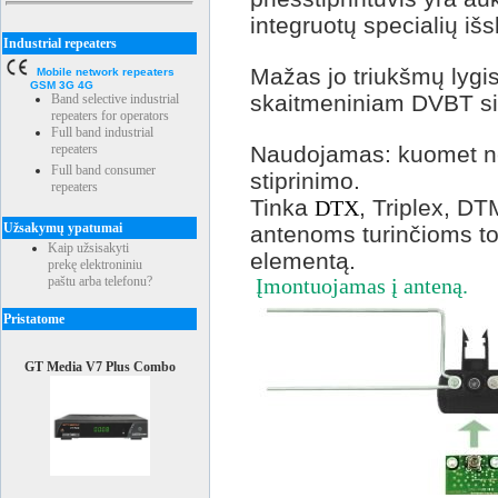
integruotų specialių išs
Industrial repeaters
Mažas jo triukšmų lygis 
Mobile network repeaters
GSM 3G 4G
skaitmeniniam DVBT si
Band selective industrial
repeaters for operators
Full band industrial
repeaters
Naudojamas: kuomet ne
Full band consumer
stiprinimo.
repeaters
Tinka
, Triplex, D
DTX
Užsakymų ypatumai
antenoms turinčioms to
Kaip užsisakyti
elementą.
prekę elektroniniu
paštu arba telefonu?
Įmontuojamas į anteną.
Pristatome
GT Media V7 Plus Combo