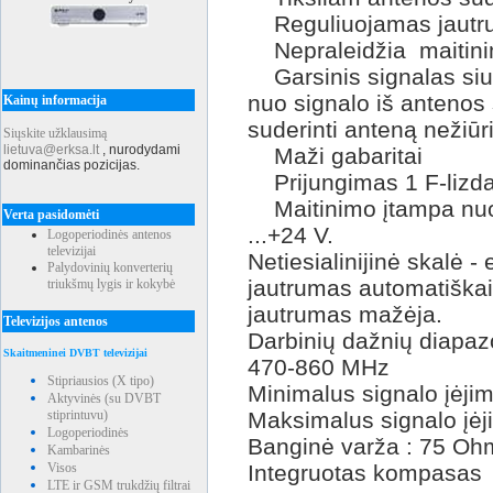
Reguliuojamas jautr
Nepraleidžia maitini
Garsinis signalas siu
nuo signalo iš antenos
Kainų informacija
suderinti anteną nežiūri
Siųskite užklausimą
lietuva@erksa.lt
,
nurodydami
Maži gabaritai
dominančias pozicijas.
Prijungimas 1 F-lizdas
Maitinimo įtampa nuol
Verta pasidomėti
...+24 V.
Logoperiodinės antenos
televizijai
Netiesialinijinė skalė -
Palydovinių konverterių
jautrumas automatiškai 
triukšmų lygis ir kokybė
jautrumas mažėja.
Televizijos antenos
Darbinių dažnių diap
Skaitmeninei DVBT televizijai
470-860 MHz
Stipriausios (X tipo)
Minimalus signalo įėjimo
Aktyvinės (su DVBT
stiprintuvu)
Maksimalus signalo įėji
Logoperiodinės
Banginė varža : 75 Oh
Kambarinės
Visos
Integruotas kompasas
LTE ir GSM trukdžių filtrai