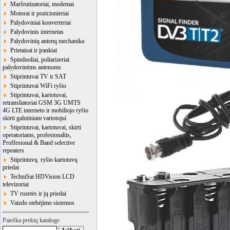
Maršrutizatoriai, modemai
Motorai ir pozicionieriai
Palydoviniai konverteriai
Palydovinis internetas
Palydovinių antenų mechanika
Prietaisai ir įrankiai
Spinduoliai, poliarizeriai
palydovinėms antenoms
Stiprintuvai TV ir SAT
Stiprintuvai WiFi ryšio
Stiprintuvai, kartotuvai,
retransliatoriai GSM 3G UMTS
4G LTE interneto ir mobiliojo ryšio
skirti galutiniam vartotojui
Stiprintuvai, kartotuvai, skirti
operatoriams, profesionalūs,
Proffesional & Band selective
repeaters
Stiprintuvų. ryšio kartotuvų
priedai
TechniSat HDVision LCD
televizoriai
TV rozetės ir jų priedai
Vaizdo stebėjimo sistemos
Paieška prekių kataloge