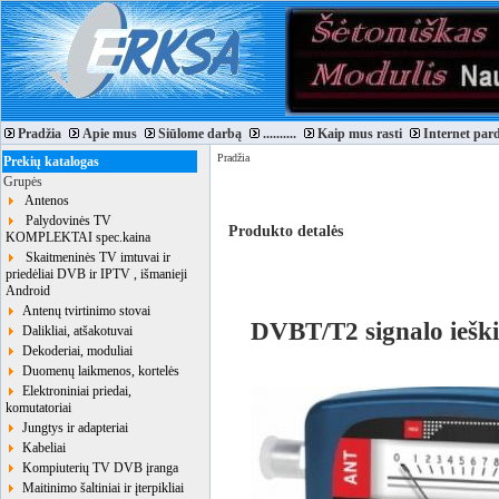
Pradžia
Apie mus
Siūlome darbą
..........
Kaip mus rasti
Internet par
Pradžia
Prekių katalogas
Grupės
Antenos
Palydovinės TV
Produkto detalės
KOMPLEKTAI spec.kaina
Skaitmeninės TV imtuvai ir
priedėliai DVB ir IPTV , išmanieji
Android
Antenų tvirtinimo stovai
DVBT/T2 signalo iešk
Dalikliai, atšakotuvai
Dekoderiai, moduliai
Duomenų laikmenos, kortelės
Elektroniniai priedai,
komutatoriai
Jungtys ir adapteriai
Kabeliai
Kompiuterių TV DVB įranga
Maitinimo šaltiniai ir įterpikliai