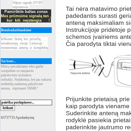
Silpno signalo DVBT
stiprintuvai
Tai nėra matavimo priet
Pamirškite baltas zonas
padedantis surasti geria
Mes priimsime signalą ten ,
kur kiti neįstengia !
anteną maksimaliam si
Instrukcijoje pridėtoje 
Bendradarbiaukime
schemos įvairiems ant
Ieškome
_
firmų
_
bei
_
privačių
____
Čia parodyta tiktai vie
instaliuotojų
_
visoje
_
Lietuvoje
___
montavimui
_
antenų
_
ir
_
komplektų
Tai bent...
Mūsų specialistams teko garbė
susipažinti su naujausiu
palydovinės technikos
stebuklu. Neįtikėtina, bet jau sukurta
nedidelių matmenų palydovinė
antena, stiprinanti 100dB !
Prijunkite prietaisą pri
kaip parodyta viename i
Suderinkite anteną maks
63757733 Apsilankymų
rodyklė pasiekia prietai
paderinkite jautrumo reg