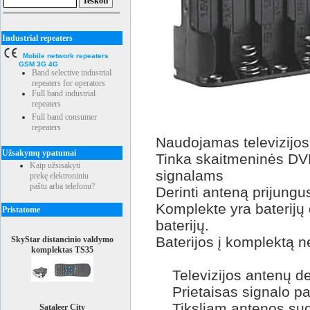
Industrial repeaters
Mobile network repeaters
GSM 3G 4G
Band selective industrial
repeaters for operators
Full band industrial
repeaters
Full band consumer
repeaters
Naudojamas televizijos
Užsakymų ypatumai
Tinka skaitmeninės DV
Kaip užsisakyti
signalams
prekę elektroniniu
paštu arba telefonu?
Derinti anteną prijungus
Komplekte yra baterijų 
Pristatome
baterijų.
Baterijos į komplektą n
SkyStar distancinio valdymo
komplektas TS35
Televizijos antenų de
Prietaisas signalo pa
Tiksliam antenos sud
Sataleer City