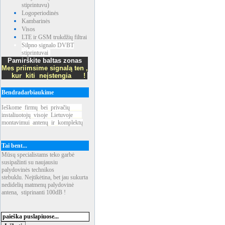
stiprintuvu)
Logoperiodinės
Kambarinės
Visos
LTE ir GSM trukdžių filtrai
Silpno signalo DVBT
stiprintuvai
Pamirškite baltas zonas
Mes priimsime signalą ten ,
kur kiti neįstengia !
Bendradarbiaukime
Ieškome
_
firmų
_
bei
_
privačių
____
instaliuotojų
_
visoje
_
Lietuvoje
___
montavimui
_
antenų
_
ir
_
komplektų
Tai bent...
Mūsų specialistams teko garbė
susipažinti su naujausiu
palydovinės technikos
stebuklu. Neįtikėtina, bet jau sukurta
nedidelių matmenų palydovinė
antena, stiprinanti 100dB !