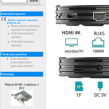
Industrial repeaters
Mobile network repeaters
GSM 3G 4G
Band selective industrial
repeaters for operators
Full band industrial
repeaters
Full band consumer
repeaters
Užsakymų ypatumai
Kaip užsisakyti
prekę elektroniniu
paštu arba telefonu?
Pristatome
Plokštė DVBC CableStar 2
PCI