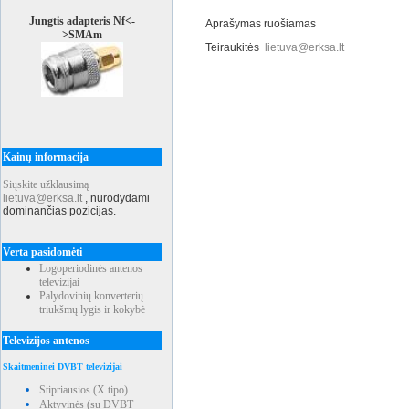
Jungtis adapteris Nf<-
Aprašymas ruošiamas
>SMAm
Teiraukitės
lietuva@erksa.lt
Kainų informacija
Siųskite užklausimą
lietuva@erksa.lt
,
nurodydami
dominančias pozicijas.
Verta pasidomėti
Logoperiodinės antenos
televizijai
Palydovinių konverterių
triukšmų lygis ir kokybė
Televizijos antenos
Skaitmeninei DVBT televizijai
Stipriausios (X tipo)
Aktyvinės (su DVBT