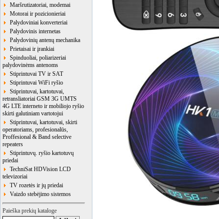
Maršrutizatoriai, modemai
Motorai ir pozicionieriai
Palydoviniai konverteriai
Palydovinis internetas
Palydovinių antenų mechanika
Prietaisai ir įrankiai
Spinduoliai, poliarizeriai
palydovinėms antenoms
Stiprintuvai TV ir SAT
Stiprintuvai WiFi ryšio
Stiprintuvai, kartotuvai,
retransliatoriai GSM 3G UMTS
4G LTE interneto ir mobiliojo ryšio
skirti galutiniam vartotojui
Stiprintuvai, kartotuvai, skirti
operatoriams, profesionalūs,
Proffesional & Band selective
repeaters
Stiprintuvų. ryšio kartotuvų
priedai
TechniSat HDVision LCD
televizoriai
TV rozetės ir jų priedai
Vaizdo stebėjimo sistemos
Paieška prekių kataloge