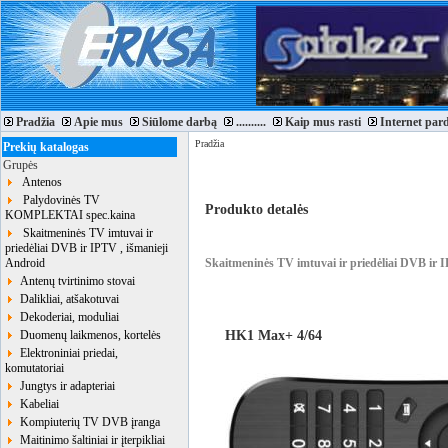
Pradžia
Apie mus
Siūlome darbą
..........
Kaip mus rasti
Internet par
Pradžia
Prekių katalogas
Grupės
Antenos
Palydovinės TV
Produkto detalės
KOMPLEKTAI spec.kaina
Skaitmeninės TV imtuvai ir
priedėliai DVB ir IPTV , išmanieji
Android
Skaitmeninės TV imtuvai ir priedėliai DVB ir 
Antenų tvirtinimo stovai
Dalikliai, atšakotuvai
Dekoderiai, moduliai
HK1 Max+ 4/64
Duomenų laikmenos, kortelės
Elektroniniai priedai,
komutatoriai
Jungtys ir adapteriai
Kabeliai
Kompiuterių TV DVB įranga
Maitinimo šaltiniai ir įterpikliai