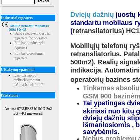
Dviejų dažnių
juostų 
Industrial repeaters
standartu mobilaus ry
Mobile network repeaters
(
retransliatorius) HC
GSM 3G 4G
Band selective industrial
repeaters for operators
Full band industrial
Mobiliųjų telefonų ryš
repeaters
retransliatorius. Pat
Full band consumer
repeaters
500m2). Realių signalo
indikacija. Automatin
Užsakymų ypatumai
Kaip užsisakyti
operatorių bazines st
prekę elektroniniu
paštu arba telefonu?
Tinkamas absoliuč
GSM 900 bazinėms
Pristatome
Tai ypatingas dvi
Antena 0738BP82 MIMO 2x2
skiriasi nuo kitų 
5G +4G universali
dviejų dažnių stip
išmaniosiomis , 
savybėmis.
Nebus problemų at