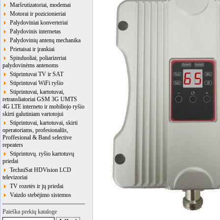
Maršrutizatoriai, modemai
Motorai ir pozicionieriai
Palydoviniai konverteriai
Palydovinis internetas
Palydovinių antenų mechanika
Prietaisai ir įrankiai
Spinduoliai, poliarizeriai
palydovinėms antenoms
Stiprintuvai TV ir SAT
Stiprintuvai WiFi ryšio
Stiprintuvai, kartotuvai,
retransliatoriai GSM 3G UMTS
4G LTE interneto ir mobiliojo ryšio
skirti galutiniam vartotojui
Stiprintuvai, kartotuvai, skirti
operatoriams, profesionalūs,
Proffesional & Band selective
repeaters
Stiprintuvų. ryšio kartotuvų
priedai
TechniSat HDVision LCD
televizoriai
TV rozetės ir jų priedai
Vaizdo stebėjimo sistemos
Paieška prekių kataloge