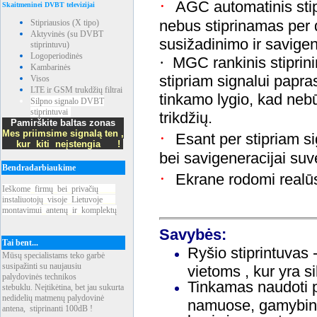
·
AGC automatinis stip
Skaitmeninei DVBT televizijai
nebus stiprinamas per
Stipriausios (X tipo)
Aktyvinės (su DVBT
susižadinimo ir savigen
stiprintuvu)
Logoperiodinės
MGC rankinis stiprin
·
Kambarinės
stipriam signalui paprast
Visos
LTE ir GSM trukdžių filtrai
tinkamo lygio, kad nebū
Silpno signalo DVBT
stiprintuvai
trikdžių.
Pamirškite baltas zonas
Mes priimsime signalą ten ,
·
Esant per stipriam si
kur kiti neįstengia !
bei savigeneracijai suv
Bendradarbiaukime
·
Ekrane rodomi realūs
Ieškome
_
firmų
_
bei
_
privačių
____
instaliuotojų
_
visoje
_
Lietuvoje
___
montavimui
_
antenų
_
ir
_
komplektų
Savybės:
Tai bent...
Ryšio stiprintuvas -
Mūsų specialistams teko garbė
susipažinti su naujausiu
vietoms , kur yra s
palydovinės technikos
Tinkamas naudoti p
stebuklu. Neįtikėtina, bet jau sukurta
nedidelių matmenų palydovinė
namuose, gamybinė
antena, stiprinanti 100dB !