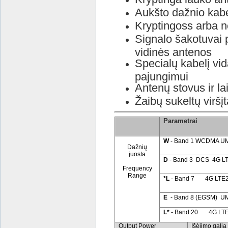
Aukšto dažnio kabe
Kryptingoss arba n
Signalo šakotuvai 
vidinės antenos
Specialų kabelį vid
pajungimui
Antenų stovus ir lai
Žaibų sukeltų virš
Parametrai
W
-
Band 1 WCDMA U
Dažnių
juosta
D
- Band 3
DCS
4G L
Frequency
Range
*L
- Band 7
4G LTE
E
- Band 8
(EGSM)
U
L*
- Band 20
4G LT
Output Power
Išėjimo galia