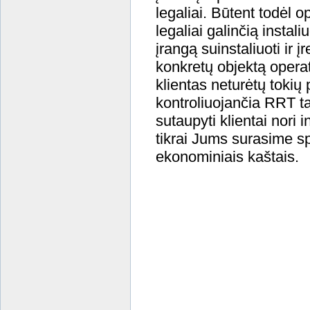
legaliai. Būtent todėl 
legaliai galinčią instal
įrangą suinstaliuoti ir 
konkretų objektą oper
klientas neturėtų tokių
kontroliuojančia RRT t
sutaupyti klientai nori 
tikrai Jums surasime s
ekonominiais kaštais.