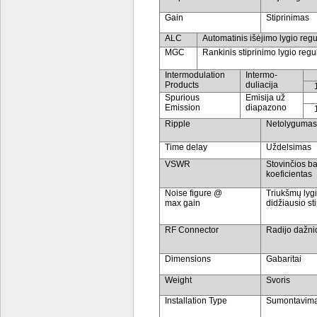
Gain
Stiprinimas
ALC
Automatinis išėjimo lygio reg
MGC
Rankinis stiprinimo lygio reg
Intermodulation
Intermo-
Products
duliacija
Spurious
Emisija už
Emission
diapazono
Ripple
Netolyguma
Time delay
Uždelsimas
VSWR
Stovinčios b
koeficientas
Noise figure @
Triukšmų lygi
max gain
didžiausio st
RF Connector
Radijo dažnio
Dimensions
Gabaritai
W
eight
Svoris
Installation
T
ype
Sumontavim