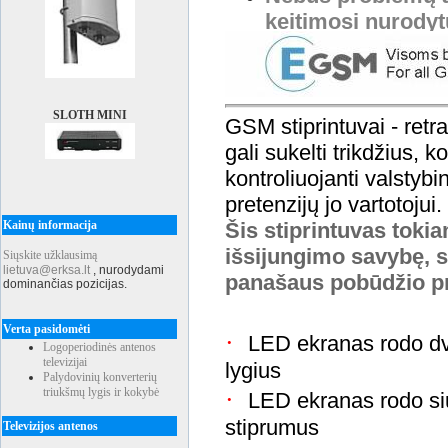
keitimosi nurodyt
SLOTH MINI
GSM stiprintuvai - retran
gali sukelti trikdžius, 
kontroliuojanti valstybi
pretenzijų jo vartotojui.
Kainų informacija
Šis stiprintuvas tokia
išsijungimo savybę, 
Siųskite užklausimą
lietuva@erksa.lt
,
nurodydami
panašaus pobūdžio p
dominančias pozicijas.
Verta pasidomėti
·
LED ekranas rodo dv
Logoperiodinės antenos
televizijai
lygius
Palydovinių konverterių
triukšmų lygis ir kokybė
·
LED ekranas rodo si
stiprumus
Televizijos antenos