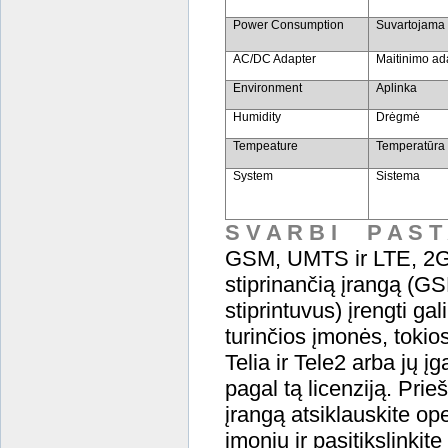
Power Consumption
Suvartojama 
AC/DC Adapter
Maitinimo ad
Environment
Aplinka
Humidity
Drėgmė
Tempeature
Temperatūra
System
Sistema
S V A R B I P A S T
GSM, UMTS ir LTE, 2G,
stiprinančią įrangą (G
stiprintuvus) įrengti gali
turinčios įmonės, tokio
Telia ir Tele2 arba jų įg
pagal tą licenziją. Prie
įrangą atsiklauskite o
įmonių ir pasitikslinkite