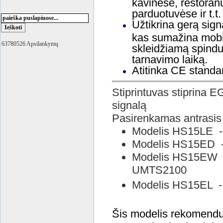
kavinėse, restoran
parduotuvėse ir t.t
Užtikrina gerą sig
kas sumažina mobil
63780526 Apsilankymų
skleidžiamą spindul
tarnavimo laiką.
Atitinka CE standar
Stiprintuvas stiprina
signalą
Pasirenkamas antrasis
Modelis HS15LE
Modelis HS15ED
Modelis HS15EW
UMTS2100
Modelis HS15EL
Šis modelis rekomenduo