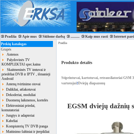
Pradžia
Apie mus
Siūlome darbą
..........
Kaip mus rasti
Internet par
Pradžia
Prekių katalogas
Grupės
Antenos
Palydovinės TV
Produkto detalės
KOMPLEKTAI spec.kaina
Skaitmeninės TV imtuvai ir
priedėliai DVB ir IPTV , išmanieji
Stiprintuvai, kartotuvai, retransliatoriai GSM
Android
:
vartotojui
Dviejų diapazonų
Antenų tvirtinimo stovai
Dalikliai, atšakotuvai
Dekoderiai, moduliai
Duomenų laikmenos, kortelės
EGSM dviejų dažnių 
Elektroniniai priedai,
komutatoriai
Jungtys ir adapteriai
Kabeliai
Kompiuterių TV DVB įranga
Maitinimo šaltiniai ir įterpikliai