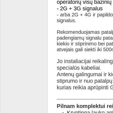
operatorių visų bazinių 
- 2G + 3G signalus
- arba 2G + 4G ir papildo
signalus.
Rekomenduojamas patalp
padengiamų signalu patal
kiekio ir stiprinimo bei pa
atvejais gali siekti iki 50
Jo instaliacijai reikali
specialūs kabeliai.
Antenų galingumai ir ki
stiprumo ir nuo patalpų
kurias reikia aprūpinti
Pilnam komplektui rei
Kryptinga lauko an