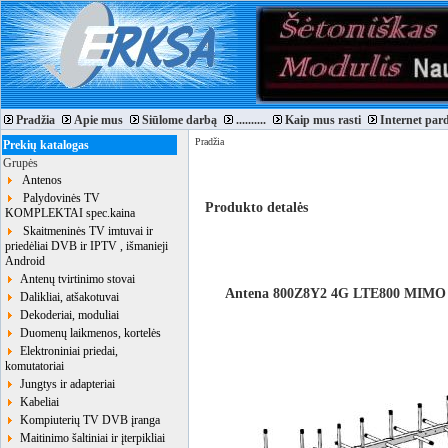
Pradžia
Apie mus
Siūlome darbą
..........
Kaip mus rasti
Internet par
Pradžia
Prekių katalogas
Grupės
Antenos
Palydovinės TV
Produkto detalės
KOMPLEKTAI spec.kaina
Skaitmeninės TV imtuvai ir
priedėliai DVB ir IPTV , išmanieji
Android
Antenų tvirtinimo stovai
Antena 800Z8Y2 4G LTE800 MIMO
Dalikliai, atšakotuvai
Dekoderiai, moduliai
Duomenų laikmenos, kortelės
Elektroniniai priedai,
komutatoriai
Jungtys ir adapteriai
Kabeliai
Kompiuterių TV DVB įranga
Maitinimo šaltiniai ir įterpikliai