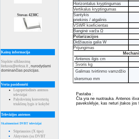
Horizontalus kryptingumas
Vertikalus kryptingumas
Santykis
Stovas 4230C
priekinis / atgalinis
VSWR koeficientas
Banginė varža Ω
Polarizacijos
Didžiausia galia W
Prijungimas
Kainų informacija
Mechanin
Antenos ilgis cm
Siųskite užklausimą
Svoris kg
lietuva@erksa.lt
,
nurodydami
dominančias pozicijas.
Galimas tvirtinmo vamzdžio
skersmuo mm
Verta pasidomėti
Logoperiodinės antenos
Pastaba :
televizijai
ČIa yra ne nuotrauka. Antenos išva
Palydovinių konverterių
pavekslėlyje, kas neturi įtakos jos
triukšmų lygis ir kokybė
Televizijos antenos
Skaitmeninei DVBT televizijai
Stipriausios (X tipo)
Aktyvinės (su DVBT