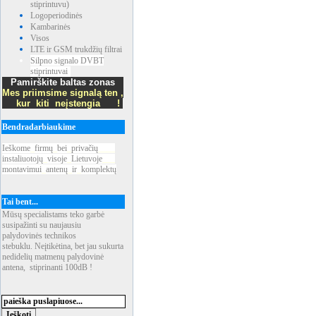
stiprintuvu)
Logoperiodinės
Kambarinės
Visos
LTE ir GSM trukdžių filtrai
Silpno signalo DVBT
stiprintuvai
Pamirškite baltas zonas
Mes priimsime signalą ten ,
kur kiti neįstengia !
Bendradarbiaukime
Ieškome
_
firmų
_
bei
_
privačių
____
instaliuotojų
_
visoje
_
Lietuvoje
___
montavimui
_
antenų
_
ir
_
komplektų
Tai bent...
Mūsų specialistams teko garbė
susipažinti su naujausiu
palydovinės technikos
stebuklu. Neįtikėtina, bet jau sukurta
nedidelių matmenų palydovinė
antena, stiprinanti 100dB !