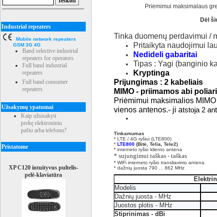
Priėmimui maksimalaus gre
Dėl š
Industrial repeaters
Tinka
duomenų perdavimui / mo
Mobile network repeaters
Pritaikyta naudojimui l
GSM 3G 4G
Band selective industrial
Nedideli gabaritai
repeaters for operators
Tipas : Yagi (banginio k
Full band industrial
Kryptinga
repeaters
Prijungimas : 2 kabeliais
Full band consumer
repeaters
MIMO - priimamos abi poliari
Priėmimui maksimalios MIMO 
Užsakymų ypatumai
vienos antenos.- ji a
tstoja 2 an
Kaip užsisakyti
prekę elektroniniu
paštu arba telefonu?
Tinkamumas
* LTE / 4G ryšiui (LTE800)
*
LTE800
(Bitė, Telia, Tele2)
Pristatome
*
interneto ryšio kliento antena
* sujungimui taškas - taškas
* WiFi interneto ryšio transliavimo antena
XP C120 intuityvus pultelis-
* dažnių juosta 790 ... 862 MHz
pelė-klaviatūra
Elektri
Modelis
Dažnių juosta - MHz
Juostos plotis - MHz
Stiprinimas - dBi