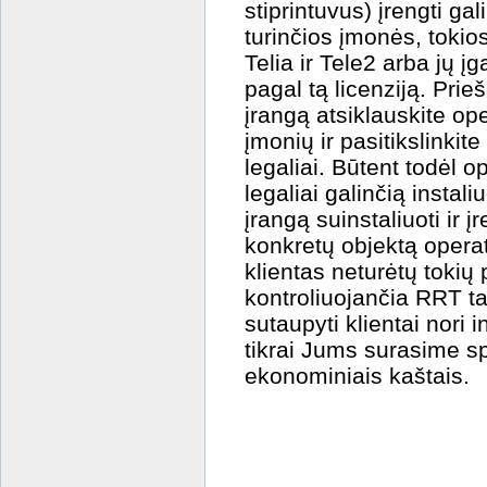
stiprintuvus) įrengti gali
turinčios įmonės, tokios
Telia ir Tele2 arba jų įg
pagal tą licenziją. Prie
įrangą atsiklauskite o
įmonių ir pasitikslinkite
legaliai. Būtent todėl 
legaliai galinčią instal
įrangą suinstaliuoti ir 
konkretų objektą oper
klientas neturėtų tokių
kontroliuojančia RRT t
sutaupyti klientai nori 
tikrai Jums surasime s
ekonominiais kaštais.