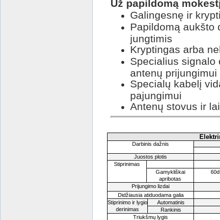
Už papildomą mokestį 
Galingesnę ir kryp
Papildomą aukšto d
jungtimis
Kryptingas arba ne
Specialius signalo 
antenų prijungimui
Specialų kabelį vid
pajungimui
Antenų stovus ir lai
Elektr
Darbinis dažnis
Juostos plotis
Stiprinimas
Gamykli
š
kai
60
apribotas
Prijungimo lizdai
Didžiausia atiduodama galia
Stiprinimo ir lygio
Automatinis
derinimas
Rankinis
Triukšmų lygis