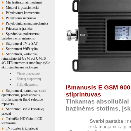
Maršrutizatoriai, modemai
Motorai ir pozicionieriai
Palydoviniai konverteriai
Palydovinis internetas
Palydovinių antenų mechanika
Prietaisai ir įrankiai
Spinduoliai, poliarizeriai
palydovinėms antenoms
Stiprintuvai TV ir SAT
Stiprintuvai WiFi ryšio
Stiprintuvai, kartotuvai,
retransliatoriai GSM 3G UMTS
4G LTE interneto ir mobiliojo ryšio
skirti galutiniam vartotojui
Vieno diapazono
Dviejų diapazonų
Trijų diapazonų
Išmanusis E GSM 900 
Stiprintuvai, kartotuvai, skirti
stiprintuvas
.
operatoriams, profesionalūs,
Proffesional & Band selective
Tinkamas absoliučiai
repeaters
bazinėms stotims, įskai
Stiprintuvų. ryšio kartotuvų
priedai
TechniSat HDVision LCD
Svarbi pastaba :
ne
televizoriai
reklamuojami kaip ti
TV rozetės ir jų priedai