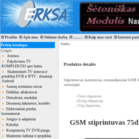
Pradžia
Apie mus
Siūlome darbą
..........
Kaip mus rasti
Internet par
Pradžia
Prekių katalogas
Grupės
Antenos
Palydovinės TV
Produkto detalės
KOMPLEKTAI spec.kaina
Skaitmeninės TV imtuvai ir
priedėliai DVB ir IPTV , išmanieji
Stiprintuvai, kartotuvai, retransliatoriai GSM
Android
vartotojui
Antenų tvirtinimo stovai
Dalikliai, atšakotuvai
-
Vieno diapazono
Dekoderiai, moduliai
-
Dviejų diapazonų
Duomenų laikmenos, kortelės
-
Trijų diapazonų
Elektroniniai priedai,
komutatoriai
Jungtys ir adapteriai
GSM stiprintuvas 7
Kabeliai
Kompiuterių TV DVB įranga
Maitinimo šaltiniai ir įterpikliai