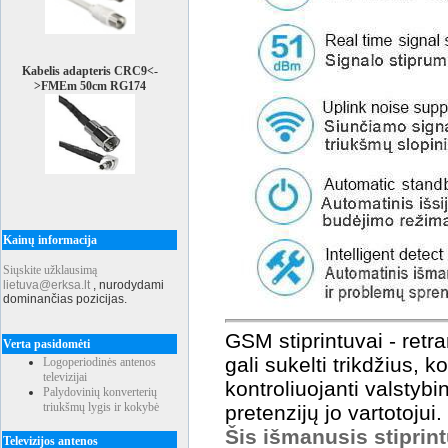
Kabelis adapteris CRC9<-
>FMEm 50cm RG174
Kainų informacija
Siųskite užklausimą
lietuva@erksa.lt
,
nurodydami
dominančias pozicijas.
GSM stiprintuvai - retran
Verta pasidomėti
gali sukelti trikdžius, 
Logoperiodinės antenos
televizijai
kontroliuojanti valstybi
Palydovinių konverterių
triukšmų lygis ir kokybė
pretenzijų jo vartotojui.
Šis išmanusis stiprin
Televizijos antenos