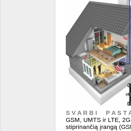
S V A R B I P A S T 
GSM, UMTS ir LTE, 2G, 
stiprinančią įrangą (G