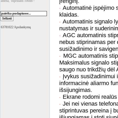
įrenginį.
antena, stiprinanti 100dB !
Automatinė įspėjimo s
·
klaidas.
Automatinis signalo ly
·
nustatymas ir suderini
63781022 Apsilankymų
AGC automatinis stipr
·
nebus stiprinamas per
susižadinimo ir savigen
MGC automatinis stip
·
Maksimalus signalo sti
saugo nuo trikdžių dėl
Įvykus susižadinimui i
·
informacinė aliarmo fun
išsijungimas.
Ekrane rodomi realūs 
·
Jei nei vienas telefon
·
stiprintuvas pereina į 
išjungiamas į stotį siu