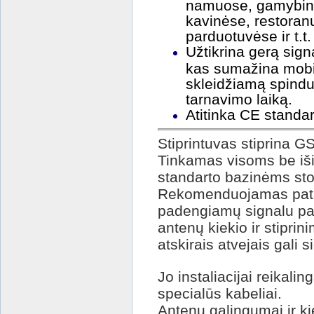
namuose, gamybinė
kavinėse, restoran
parduotuvėse ir t.t
Užtikrina gerą sig
kas sumažina mobil
skleidžiamą spindul
tarnavimo laiką.
Atitinka CE standar
Stiprintuvas stiprina G
Tinkamas visoms be iši
standarto bazinėms sto
Rekomenduojamas pata
padengiamų signalu pat
antenų kiekio ir stiprin
atskirais atvejais gali 
Jo instaliacijai reikali
specialūs kabeliai.
Antenų galingumai ir ki