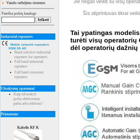
Jie negali veikti su visų oper
Vaizdo stebėjimo sistemos
Šis stiprintuvas tikrai v
Paieška prekių kataloge
Tai ypatingas modeli
Industrial repeaters
turėti visų operatori
Mobile network repeaters
dėl operatorių dažnių
GSM 3G 4G
Band selective industrial
repeaters for operators
Full band industrial
repeaters
Full band consumer
repeaters
Užsakymų ypatumai
Kaip užsisakyti
prekę elektroniniu
paštu arba telefonu?
Pristatome
Kabelis RF K