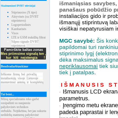
išmaniąsias savybes,
Skaitmeninei DVBT televizijai
panašaus pobūdžio p
Stipriausios (X tipo)
instaliacijos gido ir p
Aktyvinės (su DVBT
stiprintuvu)
išmanųjį stiprintuvą lab
Logoperiodinės
visiškai nepatyrusiam in
Kambarinės
Visos
LTE ir GSM trukdžių filtrai
MGC savybė:
Šis konk
Silpno signalo DVBT
stiprintuvai
papildomai turi r
ankini
Pamirškite baltas zonas
stiprinimo lygį (elektro
Mes priimsime signalą ten ,
kur kiti neįstengia !
dėka maksimalus signa
nepriklausomai
tiek si
Bendradarbiaukime
tiek į patalpas
.
Ieškome
_
firmų
_
bei
_
privačių
____
instaliuotojų
_
visoje
_
Lietuvoje
___
montavimui
_
antenų
_
ir
_
komplektų
I Š M A N U S I S
S T
Išmanusis LCD ekrana
·
Tai bent...
parametrus.
Mūsų specialistams teko garbė
susipažinti su naujausiu
Įrengimo metu ekrane 
·
palydovinės technikos
padeda paprastai ir lengv
stebuklu. Neįtikėtina, bet jau sukurta
nedidelių matmenų palydovinė