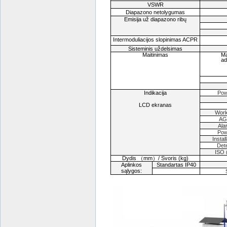
VSWR
Diapazono netolygumas
Emisija už diapazono ribų
Intermoduliacijos slopinimas ACPR
Sisteminis uždelsimas
Maitinimas
Ma
ad
Indikacija
Pow
LCD ekranas
Work
A
Ala
Pow
Instal
Det
ISO 
Dydis
（mm）/
Svoris
(kg)
Aplinkos
Standartas IP40
sąlygos: