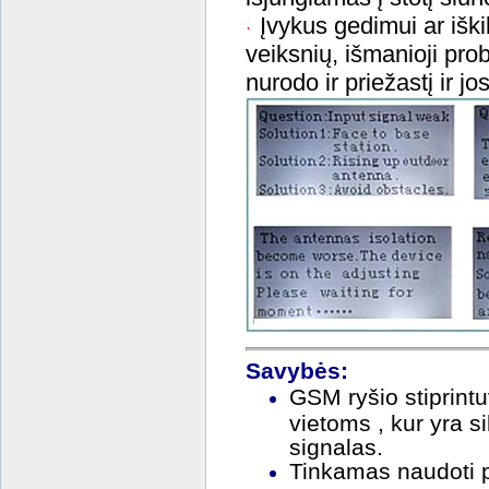
Įvykus gedimui ar išk
·
veiksnių, išmanioji pr
nurodo ir priežastį ir 
Savybės:
GSM ryšio stiprintuv
vietoms , kur yra s
signalas.
Tinkamas naudoti p