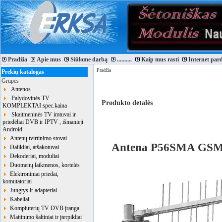
Pradžia
Apie mus
Siūlome darbą
..........
Kaip mus rasti
Internet par
Pradžia
Prekių katalogas
Grupės
Antenos
Palydovinės TV
Produkto detalės
KOMPLEKTAI spec.kaina
Skaitmeninės TV imtuvai ir
priedėliai DVB ir IPTV , išmanieji
Android
Antenų tvirtinimo stovai
Antena P56SMA GSM
Dalikliai, atšakotuvai
Dekoderiai, moduliai
Duomenų laikmenos, kortelės
Elektroniniai priedai,
komutatoriai
Jungtys ir adapteriai
Kabeliai
Kompiuterių TV DVB įranga
Maitinimo šaltiniai ir įterpikliai