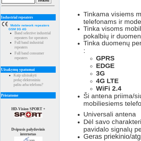
Tinkama visiems mob
Industrial repeaters
telefonams ir mo
Mobile network repeaters
Tinka visoms mobil
GSM 3G 4G
Band selective industrial
pokalbių ir duome
repeaters for operators
Tinka duomenų perd
Full band industrial
repeaters
:
Full band consumer
GPRS
repeaters
EDGE
Užsakymų ypatumai
3G
Kaip užsisakyti
4G LTE
prekę elektroniniu
paštu arba telefonu?
WiFi 2.4
Ši antena priima/si
Pristatome
mobiliesiems telef
HD-Vision SPORT +
Universali antena
Dėl savo charakteri
pavidalo signalų p
Dvipusis palydovinis
internetas
Geras priekinio/atg