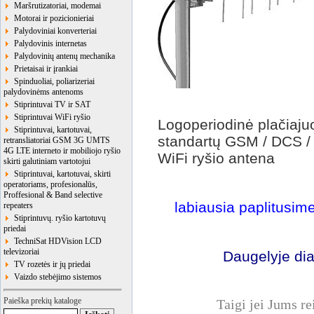
Maršrutizatoriai, modemai
Motorai ir pozicionieriai
Palydoviniai konverteriai
Palydovinis internetas
Palydovinių antenų mechanika
Prietaisai ir įrankiai
Spinduoliai, poliarizeriai
palydovinėms antenoms
Stiprintuvai TV ir SAT
Stiprintuvai WiFi ryšio
Logoperiodinė plačiajuo
Stiprintuvai, kartotuvai,
standartų GSM / DCS 
retransliatoriai GSM 3G UMTS
4G LTE interneto ir mobiliojo ryšio
WiFi ryšio antena
skirti galutiniam vartotojui
Stiprintuvai, kartotuvai, skirti
operatoriams, profesionalūs,
Proffesional & Band selective
labiausia paplitusi
repeaters
Stiprintuvų. ryšio kartotuvų
priedai
TechniSat HDVision LCD
televizoriai
Daugelyje di
TV rozetės ir jų priedai
Vaizdo stebėjimo sistemos
Paieška prekių kataloge
Taigi jei Jums r