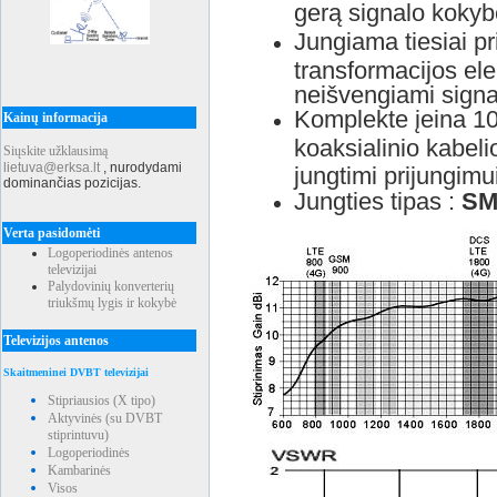
gerą signalo kokyb
Jungiama tiesiai pr
transformacijos el
neišvengiami signal
Komplekte įeina 1
Kainų informacija
koaksialinio kabeli
Siųskite užklausimą
lietuva@erksa.lt
,
nurodydami
jungtimi prijungimu
dominančias pozicijas.
Jungties tipas :
SM
Verta pasidomėti
Logoperiodinės antenos
televizijai
Palydovinių konverterių
triukšmų lygis ir kokybė
Televizijos antenos
Skaitmeninei DVBT televizijai
Stipriausios (X tipo)
Aktyvinės (su DVBT
stiprintuvu)
Logoperiodinės
Kambarinės
Visos