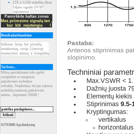
LTE ir GSM trukdžių filtrai
Silpno signalo DVBT
stiprintuvai
Pamirškite baltas zonas
Mes priimsime signalą ten ,
kur kiti neįstengia !
Bendradarbiaukime
Pastaba:
Ieškome
_
firmų
_
bei
_
privačių
____
instaliuotojų
_
visoje
_
Lietuvoje
___
Antenos stiprinimas pat
montavimui
_
antenų
_
ir
_
komplektų
slopinimo.
Tai bent...
Techniniai parametr
Mūsų specialistams teko garbė
susipažinti su naujausiu
Max.VSWR < 1.7
palydovinės technikos
stebuklu. Neįtikėtina, bet jau sukurta
Dažnių juosta 7
nedidelių matmenų palydovinė
Elementų kiekis 
antena, stiprinanti 100dB !
Stiprinimas
9.5-
Kryptingumas:
vertikalus 
63793888 Apsilankymų
horizontalus