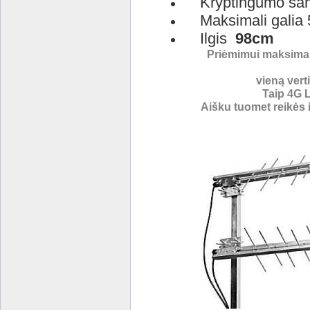
Kryptingumo sant
Maksimali galia
Ilgis
98cm
Priėmimui maksimal
vieną verti
Taip
4G L
Aišku tuomet reikės 