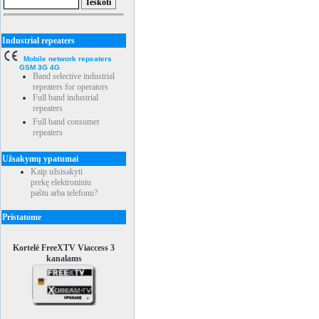
Industrial repeaters
Mobile network repeaters
GSM 3G 4G
Band selective industrial
repeaters for operators
Full band industrial
repeaters
Full band consumer
repeaters
Užsakymų ypatumai
Kaip užsisakyti
prekę elektroniniu
paštu arba telefonu?
Pristatome
Kortelė FreeXTV Viaccess 3
kanalams