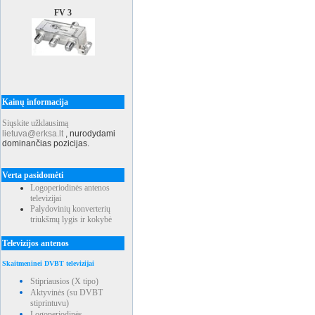
FV 3
Kainų informacija
Siųskite užklausimą
lietuva@erksa.lt
,
nurodydami
dominančias pozicijas.
Verta pasidomėti
Logoperiodinės antenos
televizijai
Palydovinių konverterių
triukšmų lygis ir kokybė
Televizijos antenos
Skaitmeninei DVBT televizijai
Stipriausios (X tipo)
Aktyvinės (su DVBT
stiprintuvu)
Logoperiodinės