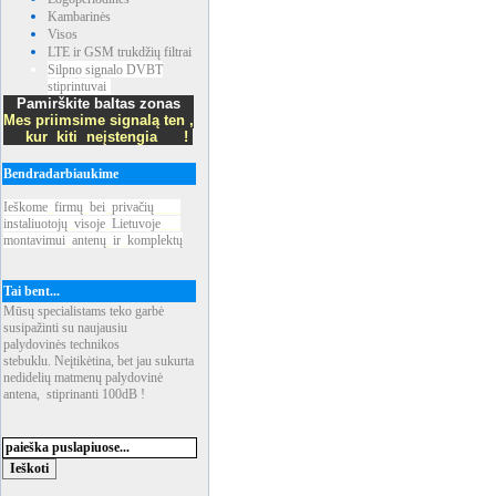
Kambarinės
Visos
LTE ir GSM trukdžių filtrai
Silpno signalo DVBT
stiprintuvai
Pamirškite baltas zonas
Mes priimsime signalą ten ,
kur kiti neįstengia !
Bendradarbiaukime
Ieškome
_
firmų
_
bei
_
privačių
____
instaliuotojų
_
visoje
_
Lietuvoje
___
montavimui
_
antenų
_
ir
_
komplektų
Tai bent...
Mūsų specialistams teko garbė
susipažinti su naujausiu
palydovinės technikos
stebuklu. Neįtikėtina, bet jau sukurta
nedidelių matmenų palydovinė
antena, stiprinanti 100dB !