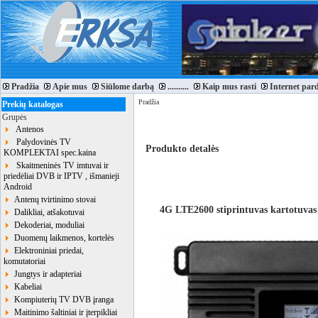
Pradžia
Apie mus
Siūlome darbą
..........
Kaip mus rasti
Internet par
Pradžia
Prekių katalogas
Grupės
Antenos
Palydovinės TV
Produkto detalės
KOMPLEKTAI spec.kaina
Skaitmeninės TV imtuvai ir
priedėliai DVB ir IPTV , išmanieji
Android
Antenų tvirtinimo stovai
4G LTE2600 stiprintuvas kartotuva
Dalikliai, atšakotuvai
Dekoderiai, moduliai
Duomenų laikmenos, kortelės
Elektroniniai priedai,
komutatoriai
Jungtys ir adapteriai
Kabeliai
Kompiuterių TV DVB įranga
Maitinimo šaltiniai ir įterpikliai