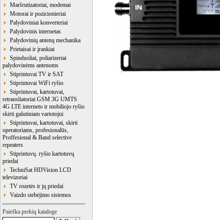
Maršrutizatoriai, modemai
Motorai ir pozicionieriai
Palydoviniai konverteriai
Palydovinis internetas
Palydovinių antenų mechanika
Prietaisai ir įrankiai
Spinduoliai, poliarizeriai
palydovinėms antenoms
Stiprintuvai TV ir SAT
Stiprintuvai WiFi ryšio
Stiprintuvai, kartotuvai,
retransliatoriai GSM 3G UMTS
4G LTE interneto ir mobiliojo ryšio
skirti galutiniam vartotojui
Stiprintuvai, kartotuvai, skirti
operatoriams, profesionalūs,
Proffesional & Band selective
repeaters
Stiprintuvų. ryšio kartotuvų
priedai
TechniSat HDVision LCD
televizoriai
TV rozetės ir jų priedai
Vaizdo stebėjimo sistemos
Paieška prekių kataloge