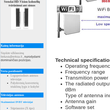
Stendai HD-Vision kolonėlių
tvirtinimui ant sienos
Kainų informacija
Siųskite užklausimą
lietuva@erksa.lt
,
nurodydami
Technical specificati
dominančias pozicijas.
Operating frequen
Frequency
range
Verta pasidomėti
Logoperiodinės antenos
Transmition
televizijai
The radiated outpu
Palydovinių konverterių
triukšmų lygis ir kokybė
dBm
Type of antenna
in
Televizijos antenos
Antenna g
Skaitmeninei DVBT televizijai
Software
set
Stipriausios (X tipo)