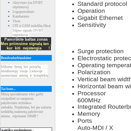
Standard
protoc
Aktyvinės (su DVBT
stiprintuvu)
Operation
Logoperiodinės
Kambarinės
Gigabit Ethernet
Visos
Sensitivit
LTE ir GSM trukdžių filtrai
Silpno signalo DVBT
MCS7
stiprintuvai
6Mbit
Pamirškite baltas zonas
54Mbi
Mes priimsime signalą ten ,
kur kiti neįstengia !
Surge protect
Electrostatic p
Bendradarbiaukime
Operating
temp
Ieškome
_
firmų
_
bei
_
privačių
____
Polarization
instaliuotojų
_
visoje
_
Lietuvoje
___
montavimui
_
antenų
_
ir
_
komplektų
Vertical
beam
widt
Horizontal
beam
wi
Tai bent...
Proces
Mūsų specialistams teko garbė
susipažinti su naujausiu
600MHz
palydovinės technikos
Integrated Rout
stebuklu. Neįtikėtina, bet jau sukurta
nedidelių matmenų palydovinė
Memory
antena, stiprinanti 100dB !
Port
Auto
-
MDI
/
X