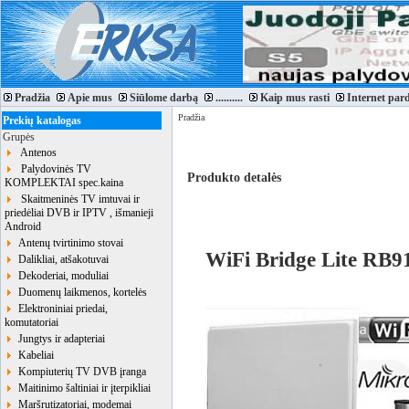
Pradžia
Apie mus
Siūlome darbą
..........
Kaip mus rasti
Internet par
Pradžia
Prekių katalogas
Grupės
Antenos
Palydovinės TV
Produkto detalės
KOMPLEKTAI spec.kaina
Skaitmeninės TV imtuvai ir
priedėliai DVB ir IPTV , išmanieji
Android
Antenų tvirtinimo stovai
WiFi Bridge Lite RB9
Dalikliai, atšakotuvai
Dekoderiai, moduliai
Duomenų laikmenos, kortelės
Elektroniniai priedai,
komutatoriai
Jungtys ir adapteriai
Kabeliai
Kompiuterių TV DVB įranga
Maitinimo šaltiniai ir įterpikliai
Maršrutizatoriai, modemai