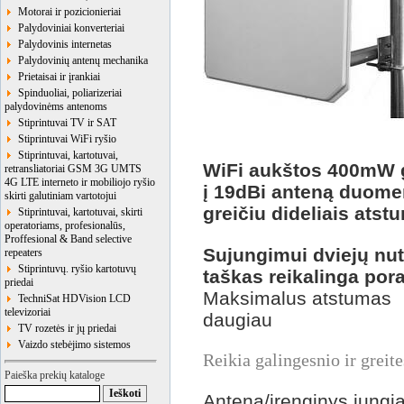
Motorai ir pozicionieriai
Palydoviniai konverteriai
Palydovinis internetas
Palydovinių antenų mechanika
Prietaisai ir įrankiai
Spinduoliai, poliarizeriai
palydovinėms antenoms
Stiprintuvai TV ir SAT
Stiprintuvai WiFi ryšio
Stiprintuvai, kartotuvai,
WiFi aukštos 400mW g
retransliatoriai GSM 3G UMTS
4G LTE interneto ir mobiliojo ryšio
į 19dBi anteną duom
skirti galutiniam vartotojui
greičiu dideliais atst
Stiprintuvai, kartotuvai, skirti
operatoriams, profesionalūs,
Proffesional & Band selective
Sujungimui dviejų nut
repeaters
Stiprintuvų. ryšio kartotuvų
taškas reikalinga pora
priedai
Maksimalus at
TechniSat HDVision LCD
televizoriai
daugiau
TV rozetės ir jų priedai
Vaizdo stebėjimo sistemos
Reikia galingesnio ir greit
Paieška prekių kataloge
Antena/įrenginys jungia