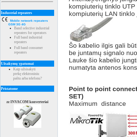
kompiuterių tinklo UTP 
kompiuterių LAN tinklo 
Industrial repeaters
Mobile network repeaters
GSM 3G 4G
Band selective industrial
repeaters for operators
Full band industrial
repeaters
Šo kabelio ilgis gali b
Full band consumer
be juntamų signalo nuos
repeaters
Lauke šio kabelio jungti
Užsakymų ypatumai
numatyta antenos konst
Kaip užsisakyti
prekę elektroniniu
paštu arba telefonu?
Point to point connect
Pristatome
SET)
zz INVACOM konverteriai
Maximum distanc